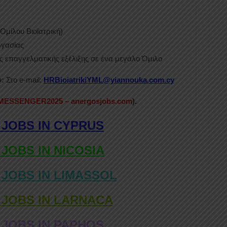
Ομίλου Βιοϊατρική)
ργασίας
ς επαγγελματικής εξέλιξης σε ένα μεγάλο Όμιλο
:
Στο e-mail:
HRBioiatrikiYML@yiannouka.com.cy
MESSENGER2025 – anergosjobs.com
).
 JOBS IN CYPRUS
 JOBS IN NICOSIA
 JOBS IN LIMASSOL
 JOBS IN LARNACA
 JOBS IN PAPHOS