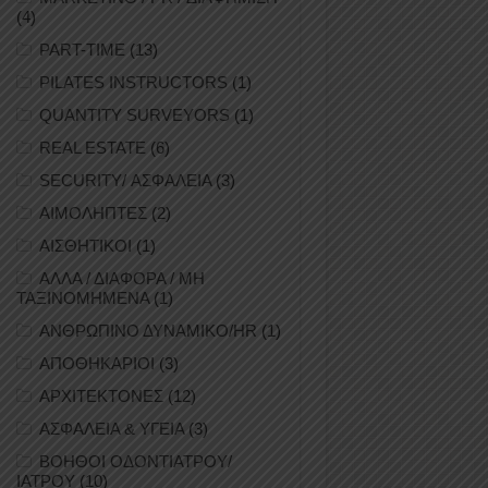
(4)
PART-TIME
(13)
PILATES INSTRUCTORS
(1)
QUANTITY SURVEYORS
(1)
REAL ESTATE
(6)
SECURITY/ ΑΣΦΑΛΕΙΑ
(3)
ΑΙΜΟΛΗΠΤΕΣ
(2)
ΑΙΣΘΗΤΙΚΟΙ
(1)
ΑΛΛΑ / ΔΙΑΦΟΡΑ / ΜΗ
ΤΑΞΙΝΟΜΗΜΕΝΑ
(1)
ΑΝΘΡΩΠΙΝΟ ΔΥΝΑΜΙΚΟ/HR
(1)
ΑΠΟΘΗΚΑΡΙΟΙ
(3)
ΑΡΧΙΤΕΚΤΟΝΕΣ
(12)
ΑΣΦΑΛΕΙΑ & ΥΓΕΙΑ
(3)
ΒΟΗΘΟΙ ΟΔΟΝΤΙΑΤΡΟΥ/
ΙΑΤΡΟΥ
(10)