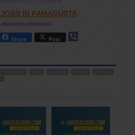
D JOBS IN FAMAGUSTA
r για συνεχή ενημέρωση!
r
Vi
Share
Post
n
b
er
ERGODOTISI
JOBS
LIMASSOL
PAPHOS
ΑΓΓΕΛΊΕΣ
Σ