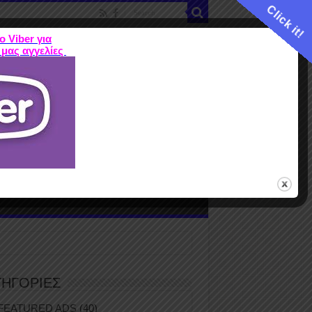
Click it!
ο Viber για
 μας αγγελίες
ME
FEATURED ADS
ΤΙΜΕΣ
Terms
ΤΗΓΟΡΙΕΣ
FEATURED ADS
(40)