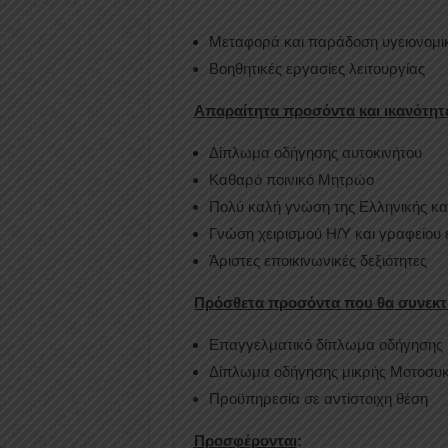
Μεταφορά και παράδοση υγειονομικ
Βοηθητικές εργασίες λειτουργίας
Απαραίτητα προσόντα και ικανότητ
Δίπλωμα οδήγησης αυτοκινήτου
Καθαρό ποινικό Μητρώο
Πολύ καλή γνώση της Ελληνικής κα
Γνώση χειρισμού Η/Υ και γραφείο
Άριστες εποικινωνικές δεξιότητες
Πρόσθετα προσόντα που θα συνεκτ
Επαγγελματικό δίπλωμα οδήγησης
Δίπλωμα οδήγησης μικρής Μοτοσυκ
Προϋπηρεσία σε αντίστοιχη θέση
Προσφέρονται
: