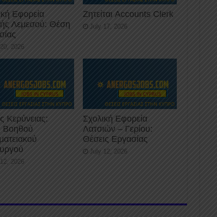
ική Εφορεία
Ζητείται Accounts Clerk
κής Λεμεσού: Θέση
July 17, 2026
σίας
 20, 2026
ς Κερύνειας:
Σχολική Εφορεία
 Βοηθού
Λατσιών – Γερίου:
ματειακού
Θέσεις Εργασίας
ουργού
July 12, 2026
 12, 2026