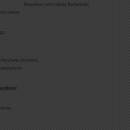
δειγμάτων υπό ειδικές διαδικασίες
ού υλικού
ες
:
ι Αγγλικής γλώσσας
υ εφαρμογών
ιμηθούν
:
λέτας