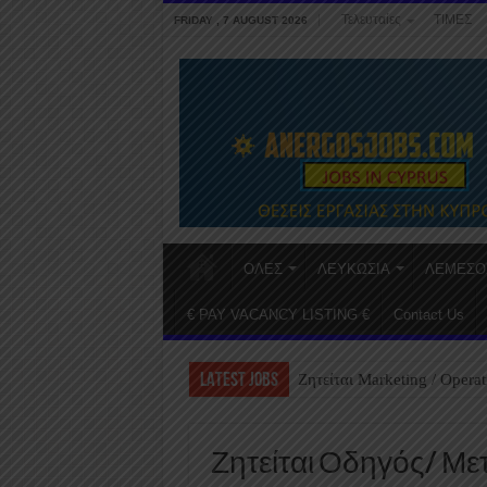
Τελευταίες
ΤΙΜΕΣ
FRIDAY , 7 AUGUST 2026
ΟΛΕΣ
ΛΕΥΚΩΣΙΑ
ΛΕΜΕΣΟ
€ PAY VACANCY LISTING €
Contact Us
LATEST JOBS
Ζητείται Marketing / Operat
Ζητείται Οδηγός/ Μ