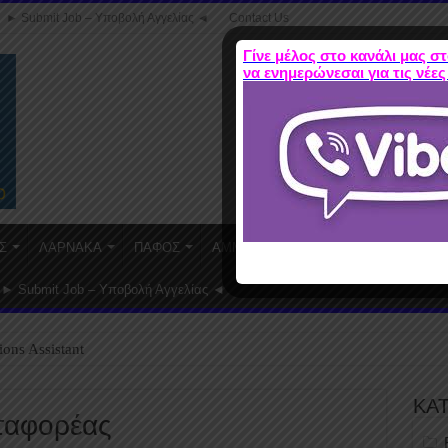
► Submit Job – Υποβολή Αγγελίας ◄
Contact Us
Γίνε μέλος στο κανάλι μας στ
να ενημερώνεσαι για τις νέες
Σ
ΛΑΡΝΑΚΑ
ΠΑΦΟΣ
ΑΜΜΟΧΩΣΤΟΣ
WORK FROM HO
► Submit Job – Υποβολή Αγγελίας ◄
ions Assistant
ΚΑ
εταφορέας