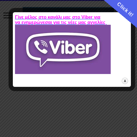
Click it!
Γίνε μέλος στο κανάλι μας στο Viber για
να ενημερώνεσαι για τις νέες μας αγγελίες