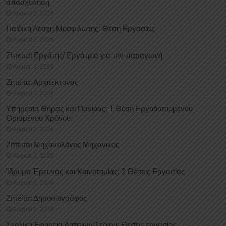
απασχόληση
August 3, 2026
Παιδική Λέσχη Μοσφιλωτής: Θέση Εργασίας
August 3, 2026
Ζητείται Εργάτης/ Εργάτρια για την παραγωγή
August 3, 2026
Ζητείται Αρχιτέκτονας
August 3, 2026
Υπηρεσία Θήρας και Πανίδας: 1 Θέση Eργοδοτουμένου
Oρισμένου Xρόνου
August 3, 2026
Ζητείται Μηχανολόγος Μηχανικός
August 3, 2026
Ίδρυμα Έρευνας και Καινοτομίας: 2 Θέσεις Εργασίας
August 3, 2026
Ζητείται Δημοσιογράφος
August 3, 2026
Σχολική Εφορεία Λατσιών-Γερίου: Θέσεις εργασίας