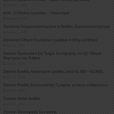
August 3, 2026
ΑΗΚ: 15 Θέσεις εργασίας – Παγκύπρια
August 3, 2026
Ζητούνται Ζαχαροπλάστης/τρια & Βοηθός Ζαχαροπλάστης/τρια
August 1, 2026
Ζητούνται Οδηγοί Πωλήσεων (ωράριο 4:30πμ-11:00πμ)
July 31, 2026
Ζητείται Προσωπικό (α) Τμήμα Συντήρησης και (β) Οδηγοί
Φορτηγών και Trailers
July 31, 2026
Ζητείται Βοηθός Λογιστηρίου (μισθός μικτά €1.600 – €1.800)
July 31, 2026
Ζητείται Βοηθός Εκτελωνιστής/ Γραφέας γενικών καθηκόντων
July 31, 2026
Ζητείται Senior Auditor
July 31, 2026
Ζητείται Οικονομικός Συντάκτης