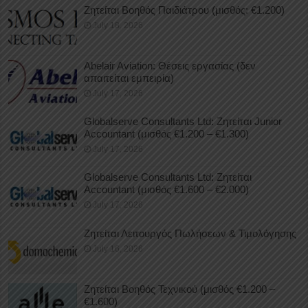
Ζητείται Βοηθός Παιδιάτρου (μισθός: €1.200)
July 18, 2026
Abelair Aviation: Θέσεις εργασίας (δεν
απαιτείται εμπειρία)
July 17, 2026
Globalserve Consultants Ltd: Ζητείται Junior
Accountant (μισθός €1.200 – €1.300)
July 17, 2026
Globalserve Consultants Ltd: Ζητείται
Accountant (μισθός €1.600 – €2.000)
July 17, 2026
Ζητείται Λειτουργός Πωλήσεων & Τιμολόγησης
July 16, 2026
Ζητείται Βοηθός Τεχνικού (μισθός €1.200 –
€1.600)