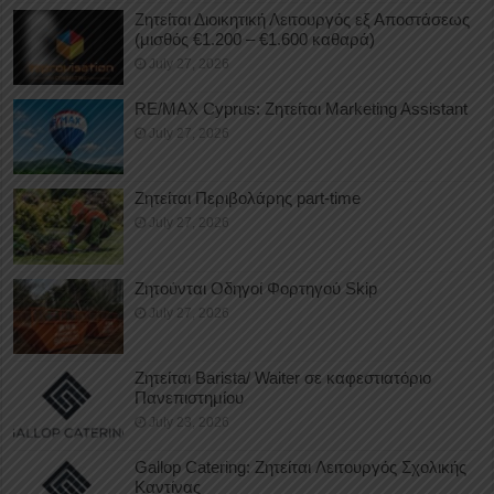
Ζητείται Διοικητική Λειτουργός εξ Αποστάσεως
(μισθός €1.200 – €1.600 καθαρά)
July 27, 2026
RE/MAX Cyprus: Ζητείται Marketing Assistant
July 27, 2026
Ζητείται Περιβολάρης part-time
July 27, 2026
Ζητούνται Οδηγοί Φορτηγού Skip
July 27, 2026
Ζητείται Barista/ Waiter σε καφεστιατόριο
Πανεπιστημίου
July 23, 2026
Gallop Catering: Ζητείται Λειτουργός Σχολικής
Καντίνας