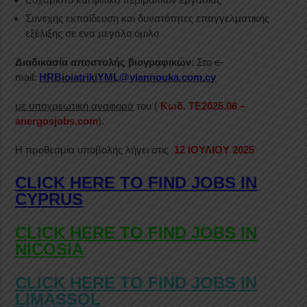
Συνεχής εκπαίδευση και δυνατότητες επαγγελματικής
εξέλιξης σε ένα μεγάλο όμιλο
Διαδικασία αποστολής βιογραφικών
: Στο e-
mail:
HRBioiatrikiYML@yiannouka.com.cy
με υποχρεωτική αναφορά
του (
Κωδ. ΤΕ2025.06 –
anergosjobs.com
).
Η προθεσμία υποβολής λήγει στις
12 ΙΟΥΛΙΟΥ 2025
CLICK HERE TO FIND JOBS IN
CYPRUS
CLICK HERE TO FIND JOBS IN
NICOSIA
CLICK HERE TO FIND JOBS IN
LIMASSOL