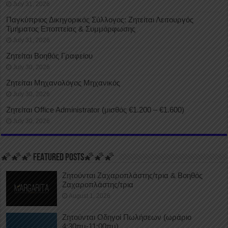
July 31, 2026
Παγκύπριος Δικηγορικός Σύλλογος: Ζητείται Λειτουργός
Τμήματος Εποπτείας & Συμμόρφωσης
July 31, 2026
Ζητείται Βοηθός Γραφείου
July 30, 2026
Ζητείται Μηχανολόγος Μηχανικός
July 30, 2026
Ζητείται Office Administrator (μισθός €1.200 – €1.600)
July 30, 2026
🌠🌠🌠 FEATURED POSTS🌠🌠🌠
Ζητούνται Ζαχαροπλάστης/τρια & Βοηθός
Ζαχαροπλάστης/τρια
August 1, 2026
Ζητούνται Οδηγοί Πωλήσεων (ωράριο
4:30πμ-11:00πμ)