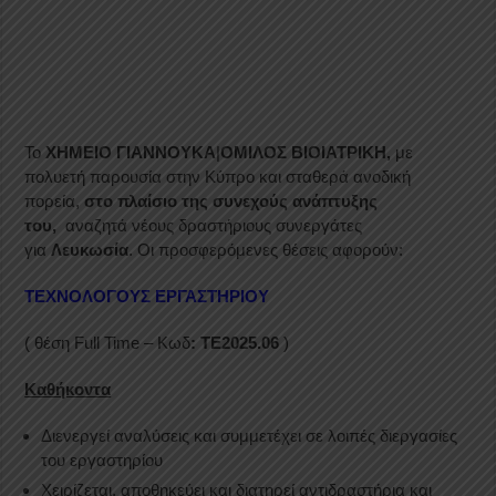
Το
ΧΗΜΕΙΟ ΓΙΑΝΝΟΥΚΑ
|
ΟΜΙΛΟΣ ΒΙΟΙΑΤΡΙΚΗ,
με
πολυετή παρουσία στην Κύπρο και σταθερά ανοδική
πορεία,
στο πλαίσιο της συνεχούς ανάπτυξης
του,
αναζητά νέους δραστήριους συνεργάτες
για
Λευκωσία
. Οι προσφερόμενες θέσεις αφορούν:
ΤΕΧΝΟΛΟΓΟΥΣ ΕΡΓΑΣΤΗΡΙΟΥ
( θέση Full Time – Κωδ
:
ΤΕ
2025.06
)
Καθήκοντα
Διενεργεί αναλύσεις και συμμετέχει σε λοιπές διεργασίες
του εργαστηρίου
Χειρίζεται, αποθηκεύει και διατηρεί αντιδραστήρια και