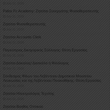
July 31, 2026
Pafos Fc Academy: Ζητείται Συνεργάτης Φυσιοθεραπευτής
July 31, 2026
Ζητείται Φυσιοθεραπευτής
July 31, 2026
Ζητείται Accounts Clerk
July 31, 2026
Παγκύπριος Δικηγορικός Σύλλογος: Θέση Εργασίας
July 31, 2026
Ζητείται Δάκαλος/ Δασκάλα ή Φιλόλογος
July 31, 2026
Σύνδεσμος Φίλων του Λεβέντειου Δημοτικού Μουσείου
Λευκωσίας και της Λεβέντειου Πινακοθήκης: Θέση Εργασίας
July 31, 2026
Ζητείται Ηλεκτρολόγος Τεχνίτης
July 31, 2026
Ζητείται Βοηθός Οπτικού