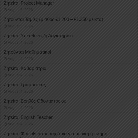
Ζητείται Project Manager
August 5, 2026
Ζητούνται Ταμίες (μισθός €1.200 – €1.350 μεικτά)
August 5, 2026
Ζητείται Υπεύθυνος/η Λογιστηρίου
August 4, 2026
Ζητούνται Μαθηματικοί
August 4, 2026
Ζητείται Καθαρίστρια
August 4, 2026
Ζητείται Γραμματέας
August 4, 2026
Ζητείται Βοηθός Οδοντιατρείου
August 4, 2026
Ζητείται English Teacher
August 4, 2026
Ζητείται Φυσιοθεραπευτής/τρια για μερική ή πλήρη