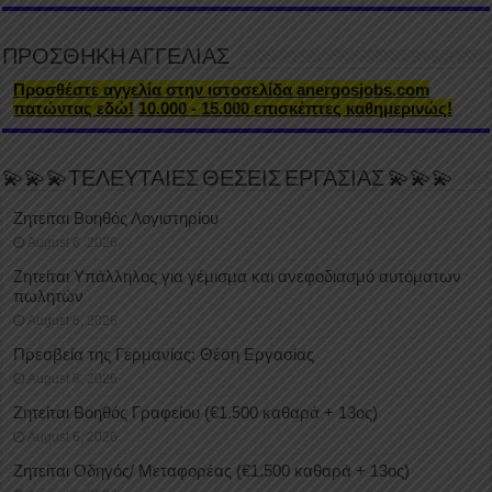
ΠΡΟΣΘΗΚΗ ΑΓΓΕΛΙΑΣ
Προσθέστε αγγελία στην ιστοσελίδα anergosjobs.com
πατώντας εδώ!
10.000 - 15.000 επισκέπτες καθημερινώς!
💫💫💫ΤΕΛΕΥΤΑΙΕΣ ΘΕΣΕΙΣ ΕΡΓΑΣΙΑΣ 💫💫💫
Ζητείται Βοηθός Λογιστηρίου
August 6, 2026
Ζητείται Υπάλληλος για γέμισμα και ανεφοδιασμό αυτόματων
πωλητών
August 6, 2026
Πρεσβεία της Γερμανίας: Θέση Εργασίας
August 6, 2026
Ζητείται Βοηθός Γραφείου (€1.500 καθαρά + 13ος)
August 6, 2026
Ζητείται Οδηγός/ Μεταφορέας (€1.500 καθαρά + 13ος)