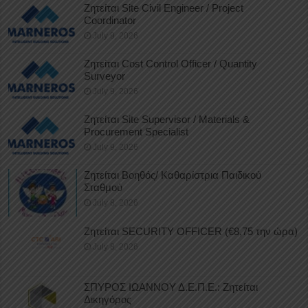
Ζητείται Site Civil Engineer / Project
Coordinator
July 9, 2026
Ζητείται Cost Control Officer / Quantity
Surveyor
July 9, 2026
Ζητείται Site Supervisor / Materials &
Procurement Specialist
July 9, 2026
Ζητείται Βοηθός/ Καθαρίστρια Παιδικού
Σταθμού
July 8, 2026
Ζητείται SECURITY OFFICER (€8,75 την ώρα)
July 8, 2026
ΣΠΥΡΟΣ ΙΩΑΝΝΟΥ Δ.Ε.Π.Ε.: Ζητείται
Δικηγόρος