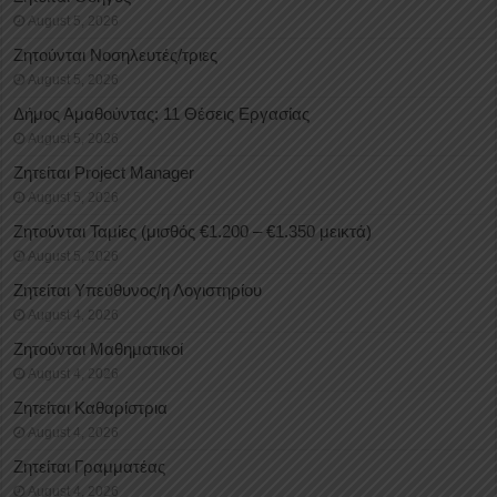
August 5, 2026
Ζητούνται Νοσηλευτές/τριες
August 5, 2026
Δήμος Αμαθούντας: 11 Θέσεις Εργασίας
August 5, 2026
Ζητείται Project Manager
August 5, 2026
Ζητούνται Ταμίες (μισθός €1.200 – €1.350 μεικτά)
August 5, 2026
Ζητείται Υπεύθυνος/η Λογιστηρίου
August 4, 2026
Ζητούνται Μαθηματικοί
August 4, 2026
Ζητείται Καθαρίστρια
August 4, 2026
Ζητείται Γραμματέας
August 4, 2026