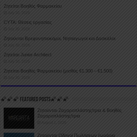
Ζητείται Βοηθός Φαρμακείου
July 30, 2026
CYTA: Θέσεις εργασίας
July 30, 2026
Ζητούνται Βρεφονηπιοκόμοι, Νηπιαγωγοί και Δασκάλοι
July 30, 2026
Ζητείται Junior Architect
July 30, 2026
Ζητείται Βοηθός Φαρμακείου (μισθός €1.300 – €1.500)
July 30, 2026
🌠🌠🌠 FEATURED POSTS🌠🌠🌠
Ζητούνται Ζαχαροπλάστης/τρια & Βοηθός
Ζαχαροπλάστης/τρια
August 1, 2026
Ζητούνται Οδηγοί Πωλήσεων (ωράριο