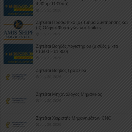
4:30πμ-11:00πμ)
July 31, 2026
Ζητείται Προσωπικό (α) Τμήμα Συντήρησης και
(β) Οδηγοί Φορτηγών και Trailers
July 31, 2026
Ζητείται Βοηθός Λογιστηρίου (μισθός μικτά
€1.600 – €1.800)
July 31, 2026
Ζητείται Βοηθός Γραφείου
July 30, 2026
Ζητείται Μηχανολόγος Μηχανικός
July 30, 2026
Ζητείται Χειριστής Μηχανημάτων CNC
July 29, 2026