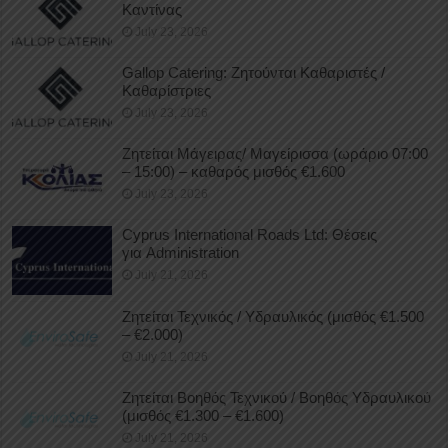
Καντίνας
July 23, 2026
Gallop Catering: Ζητούνται Καθαριστές /
Καθαρίστριες
July 23, 2026
Ζητείται Μάγειρας/ Μαγείρισσα (ωράριο 07:00
– 15:00) – καθαρός μισθός €1.600
July 23, 2026
Cyprus International Roads Ltd: Θέσεις
για Administration
July 21, 2026
Ζητείται Τεχνικός / Υδραυλικός (μισθός €1.500
– €2.000)
July 21, 2026
Ζητείται Βοηθός Τεχνικού / Βοηθός Υδραυλικού
(μισθός €1.300 – €1.600)
July 21, 2026