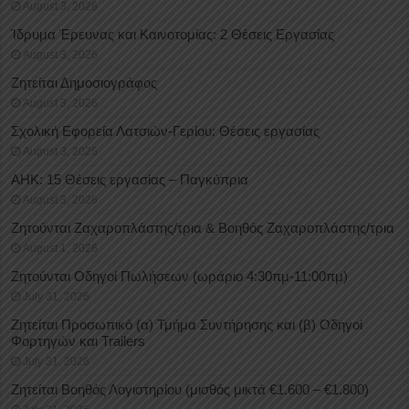
August 3, 2026
Ίδρυμα Έρευνας και Καινοτομίας: 2 Θέσεις Εργασίας
August 3, 2026
Ζητείται Δημοσιογράφος
August 3, 2026
Σχολική Εφορεία Λατσιών-Γερίου: Θέσεις εργασίας
August 3, 2026
ΑΗΚ: 15 Θέσεις εργασίας – Παγκύπρια
August 3, 2026
Ζητούνται Ζαχαροπλάστης/τρια & Βοηθός Ζαχαροπλάστης/τρια
August 1, 2026
Ζητούνται Οδηγοί Πωλήσεων (ωράριο 4:30πμ-11:00πμ)
July 31, 2026
Ζητείται Προσωπικό (α) Τμήμα Συντήρησης και (β) Οδηγοί
Φορτηγών και Trailers
July 31, 2026
Ζητείται Βοηθός Λογιστηρίου (μισθός μικτά €1.600 – €1.800)