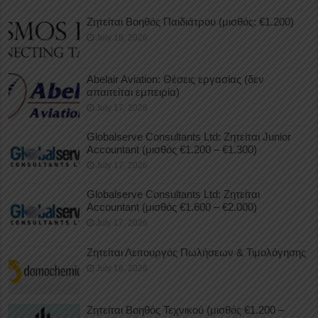
Ζητείται Βοηθός Παιδιάτρου (μισθός: €1.200)
July 18, 2026
Abelair Aviation: Θέσεις εργασίας (δεν
απαιτείται εμπειρία)
July 17, 2026
Globalserve Consultants Ltd: Ζητείται Junior
Accountant (μισθός €1.200 – €1.300)
July 17, 2026
Globalserve Consultants Ltd: Ζητείται
Accountant (μισθός €1.600 – €2.000)
July 17, 2026
Ζητείται Λειτουργός Πωλήσεων & Τιμολόγησης
July 16, 2026
Ζητείται Βοηθός Τεχνικού (μισθός €1.200 –