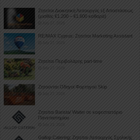
Ζητείται Διοικητική Λειτουργός εξ Αποστάσεως
(μισθός €1.200 – €1.600 καθαρά)
July 27, 2026
RE/MAX Cyprus: Ζητείται Marketing Assistant
July 27, 2026
Ζητείται Περιβολάρης part-time
July 27, 2026
Ζητούνται Οδηγοί Φορτηγού Skip
July 27, 2026
Ζητείται Barista/ Waiter σε καφεστιατόριο
Πανεπιστημίου
July 23, 2026
Gallop Catering: Ζητείται Λειτουργός Σχολικής