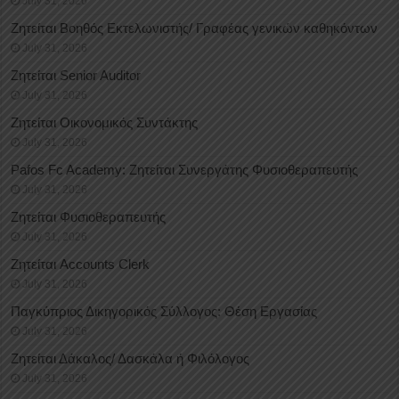
July 31, 2026
Ζητείται Βοηθός Εκτελωνιστής/ Γραφέας γενικών καθηκόντων
July 31, 2026
Ζητείται Senior Auditor
July 31, 2026
Ζητείται Οικονομικός Συντάκτης
July 31, 2026
Pafos Fc Academy: Ζητείται Συνεργάτης Φυσιοθεραπευτής
July 31, 2026
Ζητείται Φυσιοθεραπευτής
July 31, 2026
Ζητείται Accounts Clerk
July 31, 2026
Παγκύπριος Δικηγορικός Σύλλογος: Θέση Εργασίας
July 31, 2026
Ζητείται Δάκαλος/ Δασκάλα ή Φιλόλογος
July 31, 2026