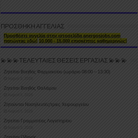
ΠΡΟΣΘΗΚΗ ΑΓΓΕΛΙΑΣ
Προσθέστε αγγελία στην ιστοσελίδα anergosjobs.com
πατώντας εδώ!
10.000 - 15.000 επισκέπτες καθημερινώς!
💫💫💫ΤΕΛΕΥΤΑΙΕΣ ΘΕΣΕΙΣ ΕΡΓΑΣΙΑΣ 💫💫💫
Ζητείται Βοηθός Φαρμακείου (ωράριο 08:00 – 13:30)
August 5, 2026
Ζητείται Βοηθός Θαλάμου
August 5, 2026
Ζητούνται Νοσηλευτές/τριες Χειρουργείου
August 5, 2026
Ζητείται Γραμματέας Λογιστηρίου
August 5, 2026
Ζητείται Οδηγός