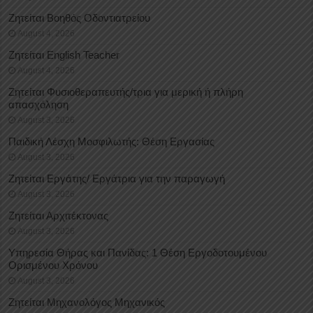
Ζητείται Βοηθός Οδοντιατρείου
August 4, 2026
Ζητείται English Teacher
August 4, 2026
Ζητείται Φυσιοθεραπευτής/τρια για μερική ή πλήρη
απασχόληση
August 3, 2026
Παιδική Λέσχη Μοσφιλωτής: Θέση Εργασίας
August 3, 2026
Ζητείται Εργάτης/ Εργάτρια για την παραγωγή
August 3, 2026
Ζητείται Αρχιτέκτονας
August 3, 2026
Υπηρεσία Θήρας και Πανίδας: 1 Θέση Eργοδοτουμένου
Oρισμένου Xρόνου
August 3, 2026
Ζητείται Μηχανολόγος Μηχανικός