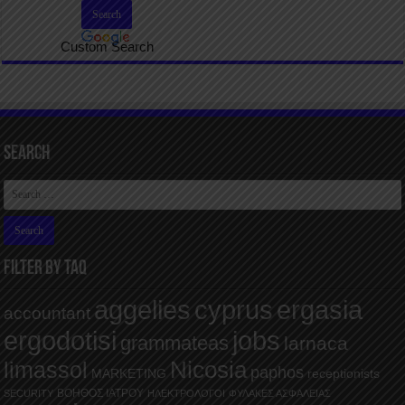
Custom Search
Search
FILTER BY TAQ
aggelies
cyprus
ergasia
accountant
ergodotisi
jobs
grammateas
larnaca
Nicosia
limassol
paphos
MARKETING
receptionists
ΒΟΗΘΟΣ ΙΑΤΡΟΥ
SECURITY
ΗΛΕΚΤΡΟΛΟΓΟΙ
ΦΥΛΑΚΕΣ ΑΣΦΑΛΕΙΑΣ