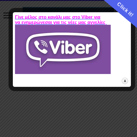
Click it!
Γίνε μέλος στο κανάλι μας στο Viber για
να ενημερώνεσαι για τις νέες μας αγγελίες