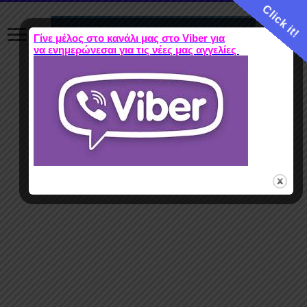
Click it!
Γίνε μέλος στο κανάλι μας στο Viber για
να ενημερώνεσαι για τις νέες μας αγγελίες