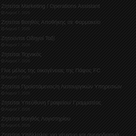
Ζητείται Marketing / Operations Assistant
August 7, 2026
Ζητείται Βοηθός Αποθήκης σε Φαρμακείο
August 7, 2026
Ζητούνται Οδηγοί Ταξί
August 7, 2026
Ζητείται Τεχνικός
August 7, 2026
Γίνε μέλος της οικογένειας της Πάφος FC
August 7, 2026
Ζητείται Προϊστάμενος/η Λειτουργικών Υπηρεσιών
August 7, 2026
Ζητείται Υπεύθυνη Γραφείου/ Γραμματέας
August 7, 2026
Ζητείται Βοηθός Λογιστηρίου
August 6, 2026
Ζητείται Υπάλληλος για γέμισμα και ανεφοδιασμό