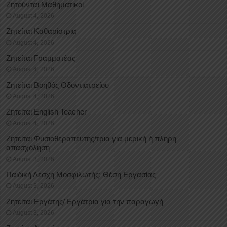
Ζητούνται Μαθηματικοί
August 4, 2026
Ζητείται Καθαρίστρια
August 4, 2026
Ζητείται Γραμματέας
August 4, 2026
Ζητείται Βοηθός Οδοντιατρείου
August 4, 2026
Ζητείται English Teacher
August 4, 2026
Ζητείται Φυσιοθεραπευτής/τρια για μερική ή πλήρη
απασχόληση
August 3, 2026
Παιδική Λέσχη Μοσφιλωτής: Θέση Εργασίας
August 3, 2026
Ζητείται Εργάτης/ Εργάτρια για την παραγωγή
August 3, 2026