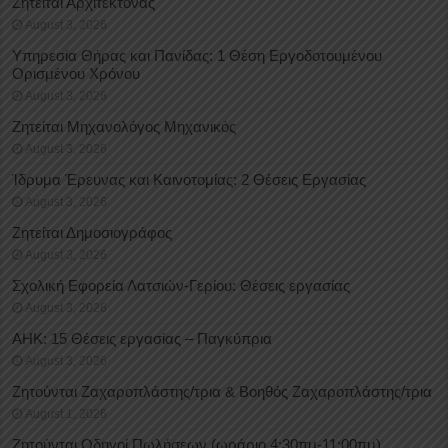
Ζητείται Αρχιτέκτονας
August 3, 2026
Υπηρεσία Θήρας και Πανίδας: 1 Θέση Eργοδοτουμένου
Oρισμένου Xρόνου
August 3, 2026
Ζητείται Μηχανολόγος Μηχανικός
August 3, 2026
Ίδρυμα Έρευνας και Καινοτομίας: 2 Θέσεις Εργασίας
August 3, 2026
Ζητείται Δημοσιογράφος
August 3, 2026
Σχολική Εφορεία Λατσιών-Γερίου: Θέσεις εργασίας
August 3, 2026
ΑΗΚ: 15 Θέσεις εργασίας – Παγκύπρια
August 3, 2026
Ζητούνται Ζαχαροπλάστης/τρια & Βοηθός Ζαχαροπλάστης/τρια
August 1, 2026
Ζητούνται Οδηγοί Πωλήσεων (ωράριο 4:30πμ-11:00πμ)