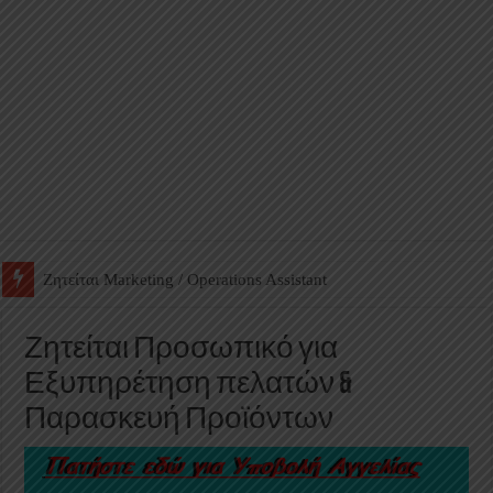
Ζητείται Βοηθός Αποθήκης σε Φαρμακείο
Ζητείται Προσωπικό για
Εξυπηρέτηση πελατών &
Παρασκευή Προϊόντων