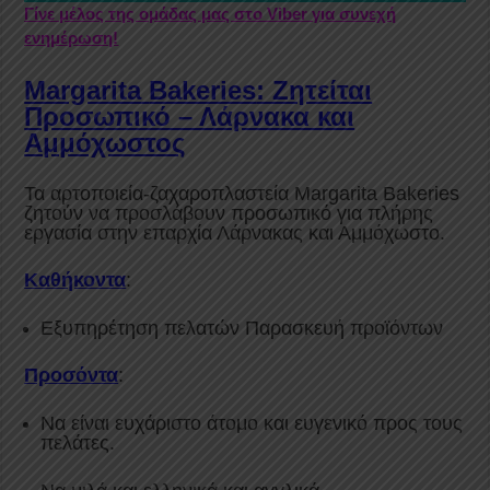
Γίνε μέλος της ομάδας μας στο Viber για συνεχή
ενημέρωση!
Margarita
Bakeries
: Ζητείται
Προσωπικό – Λάρνακα και
Αμμόχωστος
Τα αρτοποιεία-ζαχαροπλαστεία
Margarita
Bakeries
ζητούν να προσλάβουν προσωπικό για πλήρης
εργασία στην επαρχία Λάρνακας και Αμμόχωστο.
Καθήκοντα
:
Εξυπηρέτηση πελατών Παρασκευή προϊόντων
Προσόντα
:
Να είναι ευχάριστο άτομο και ευγενικό προς τους
πελάτες.