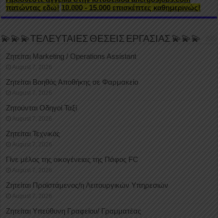
πατώντας εδώ!
10.000 - 15.000 επισκέπτες καθημερινώς!
💫💫💫ΤΕΛΕΥΤΑΙΕΣ ΘΕΣΕΙΣ ΕΡΓΑΣΙΑΣ 💫💫💫
Ζητείται Marketing / Operations Assistant
August 7, 2026
Ζητείται Βοηθός Αποθήκης σε Φαρμακείο
August 7, 2026
Ζητούνται Οδηγοί Ταξί
August 7, 2026
Ζητείται Τεχνικός
August 7, 2026
Γίνε μέλος της οικογένειας της Πάφος FC
August 7, 2026
Ζητείται Προϊστάμενος/η Λειτουργικών Υπηρεσιών
August 7, 2026
Ζητείται Υπεύθυνη Γραφείου/ Γραμματέας