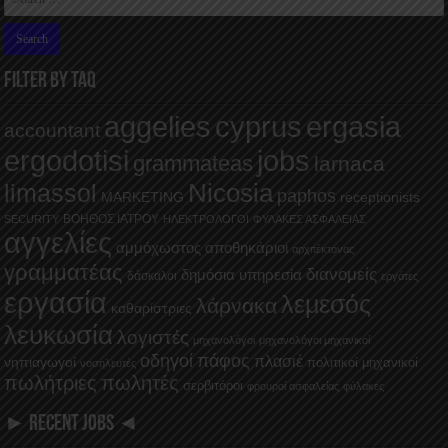
FILTER BY TAQ
aggelies
cyprus
ergasia
accountant
ergodotisi
jobs
grammateas
larnaca
Nicosia
limassol
paphos
MARKETING
receptionists
ΒΟΗΘΟΣ ΙΑΤΡΟΥ
SECURITY
ΗΛΕΚΤΡΟΛΟΓΟΙ
ΦΥΛΑΚΕΣ ΑΣΦΑΛΕΙΑΣ
αγγελίες
αμμόχωστος
αποθηκάριοι
αρχιτέκτονας
γραμματέας
διανομείς
δημόσια υπηρεσία
δάσκαλοι
εργάτες
εργασία
λεμεσός
λάρνακα
καθαρίστριες
λευκωσία
λογιστές
μηχανολόγοι
μηχανολόγοι μηχανικοί
οδηγοί
πάφος
πλασιέ
νηπιαγωγοί
πολιτικοί μηχανικοί
νοσηλευτές
πωλήτριες
πωλητές
σερβιτόροι
φρουροί ασφαλείας
φύλακες
► RECENT JOBS ◄