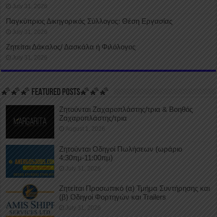
July 31, 2026
Παγκύπριος Δικηγορικός Σύλλογος: Θέση Εργασίας
July 31, 2026
Ζητείται Δάκαλος/ Δασκάλα ή Φιλόλογος
July 31, 2026
🌠🌠🌠 FEATURED POSTS🌠🌠🌠
Ζητούνται Ζαχαροπλάστης/τρια & Βοηθός
Ζαχαροπλάστης/τρια
August 1, 2026
Ζητούνται Οδηγοί Πωλήσεων (ωράριο
4:30πμ-11:00πμ)
July 31, 2026
Ζητείται Προσωπικό (α) Τμήμα Συντήρησης και
(β) Οδηγοί Φορτηγών και Trailers
July 31, 2026