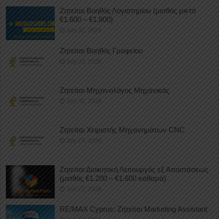
Ζητείται Βοηθός Λογιστηρίου (μισθός μικτά
€1.600 – €1.800)
July 31, 2026
Ζητείται Βοηθός Γραφείου
July 30, 2026
Ζητείται Μηχανολόγος Μηχανικός
July 30, 2026
Ζητείται Χειριστής Μηχανημάτων CNC
July 29, 2026
Ζητείται Διοικητική Λειτουργός εξ Αποστάσεως
(μισθός €1.200 – €1.600 καθαρά)
July 27, 2026
RE/MAX Cyprus: Ζητείται Marketing Assistant