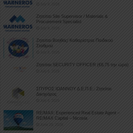
July 9, 2026
Ζητείται Site Supervisor / Materials &
Procurement Specialist
July 9, 2026
Ζητείται Βοηθός/ Καθαρίστρια Παιδικού
Σταθμού
July 8, 2026
Ζητείται SECURITY OFFICER (€8,75 την ώρα)
July 8, 2026
ΣΠΥΡΟΣ ΙΩΑΝΝΟΥ Δ.Ε.Π.Ε.: Ζητείται
Δικηγόρος
July 8, 2026
RE/MAX: Experienced Real Estate Agent –
RE/MAX Capital – Nicosia
June 29, 2026