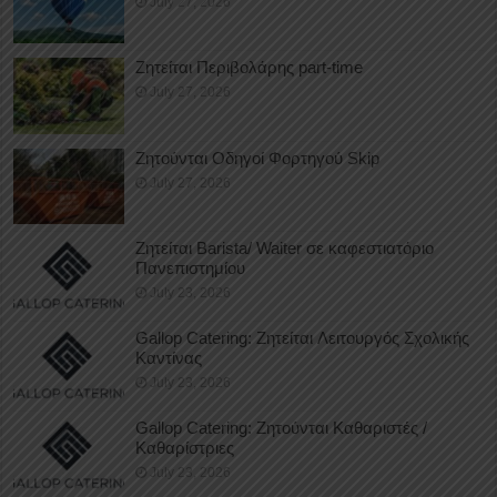
July 27, 2026
Ζητείται Περιβολάρης part-time
July 27, 2026
Ζητούνται Οδηγοί Φορτηγού Skip
July 27, 2026
Ζητείται Barista/ Waiter σε καφεστιατόριο
Πανεπιστημίου
July 23, 2026
Gallop Catering: Ζητείται Λειτουργός Σχολικής
Καντίνας
July 23, 2026
Gallop Catering: Ζητούνται Καθαριστές /
Καθαρίστριες
July 23, 2026