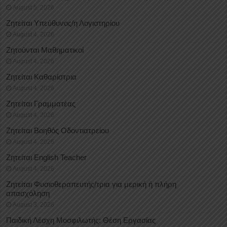
August 5, 2026
Ζητείται Υπεύθυνος/η Λογιστηρίου
August 4, 2026
Ζητούνται Μαθηματικοί
August 4, 2026
Ζητείται Καθαρίστρια
August 4, 2026
Ζητείται Γραμματέας
August 4, 2026
Ζητείται Βοηθός Οδοντιατρείου
August 4, 2026
Ζητείται English Teacher
August 4, 2026
Ζητείται Φυσιοθεραπευτής/τρια για μερική ή πλήρη
απασχόληση
August 3, 2026
Παιδική Λέσχη Μοσφιλωτής: Θέση Εργασίας