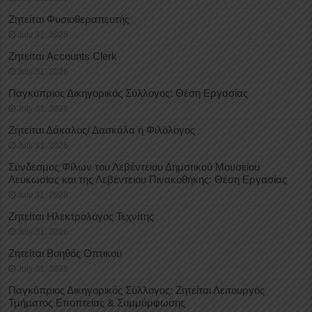
Ζητείται Φυσιοθεραπευτής
July 31, 2026
Ζητείται Accounts Clerk
July 31, 2026
Παγκύπριος Δικηγορικός Σύλλογος: Θέση Εργασίας
July 31, 2026
Ζητείται Δάκαλος/ Δασκάλα ή Φιλόλογος
July 31, 2026
Σύνδεσμος Φίλων του Λεβέντειου Δημοτικού Μουσείου
Λευκωσίας και της Λεβέντειου Πινακοθήκης: Θέση Εργασίας
July 31, 2026
Ζητείται Ηλεκτρολόγος Τεχνίτης
July 31, 2026
Ζητείται Βοηθός Οπτικού
July 31, 2026
Παγκύπριος Δικηγορικός Σύλλογος: Ζητείται Λειτουργός
Τμήματος Εποπτείας & Συμμόρφωσης