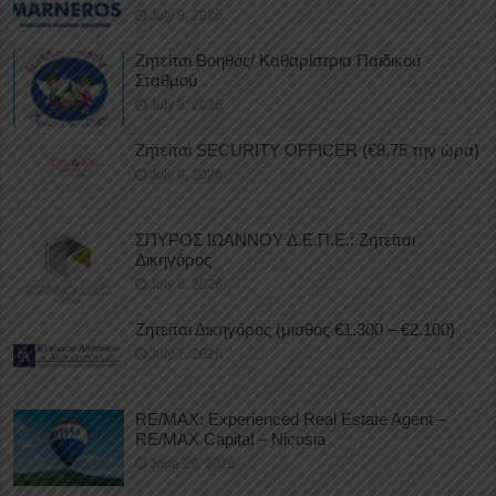
July 9, 2026
Ζητείται Βοηθός/ Καθαρίστρια Παιδικού
Σταθμού
July 8, 2026
Ζητείται SECURITY OFFICER (€8,75 την ώρα)
July 8, 2026
ΣΠΥΡΟΣ ΙΩΑΝΝΟΥ Δ.Ε.Π.Ε.: Ζητείται
Δικηγόρος
July 8, 2026
Ζητείται Δικηγόρος (μισθός €1.300 – €2.100)
July 7, 2026
RE/MAX: Experienced Real Estate Agent –
RE/MAX Capital – Nicosia
June 29, 2026