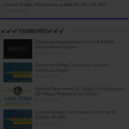
Ζητείται Βοηθός Φαρμακείου (μισθός €1.300 – €1.500)
July 30, 2026
🌠🌠🌠 FEATURED POSTS🌠🌠🌠
Ζητούνται Ζαχαροπλάστης/τρια & Βοηθός
Ζαχαροπλάστης/τρια
August 1, 2026
Ζητούνται Οδηγοί Πωλήσεων (ωράριο
4:30πμ-11:00πμ)
July 31, 2026
Ζητείται Προσωπικό (α) Τμήμα Συντήρησης και
(β) Οδηγοί Φορτηγών και Trailers
July 31, 2026
Ζητείται Βοηθός Λογιστηρίου (μισθός μικτά
€1.600 – €1.800)
July 31, 2026