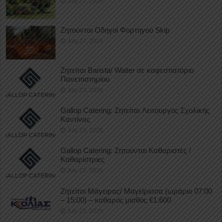
July 27, 2026
Ζητούνται Οδηγοί Φορτηγού Skip
July 27, 2026
Ζητείται Barista/ Waiter σε καφεστιατόριο
Πανεπιστημίου
July 23, 2026
Gallop Catering: Ζητείται Λειτουργός Σχολικής
Καντίνας
July 23, 2026
Gallop Catering: Ζητούνται Καθαριστές /
Καθαρίστριες
July 23, 2026
Ζητείται Μάγειρας/ Μαγείρισσα (ωράριο 07:00
– 15:00) – καθαρός μισθός €1.600
July 23, 2026