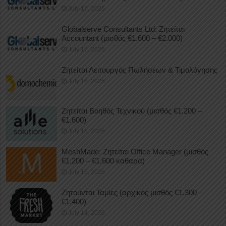
July 17, 2026
Globalserve Consultants Ltd: Ζητείται
Accountant (μισθός €1.600 – €2.000)
July 17, 2026
Ζητείται Λειτουργός Πωλήσεων & Τιμολόγησης
July 16, 2026
Ζητείται Βοηθός Τεχνικού (μισθός €1.200 –
€1.600)
July 15, 2026
MeshMade: Ζητείται Office Manager (μισθός
€1.200 – €1.600 καθαρά)
July 15, 2026
Ζητούνται Ταμίες (αρχικός μισθός €1.300 –
€1.400)
July 14, 2026