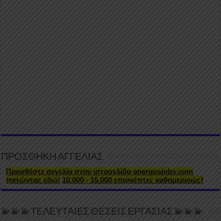
ΠΡΟΣΘΗΚΗ ΑΓΓΕΛΙΑΣ
Προσθέστε αγγελία στην ιστοσελίδα anergosjobs.com
πατώντας εδώ!
10.000 - 15.000 επισκέπτες καθημερινώς!
💫💫💫ΤΕΛΕΥΤΑΙΕΣ ΘΕΣΕΙΣ ΕΡΓΑΣΙΑΣ 💫💫💫