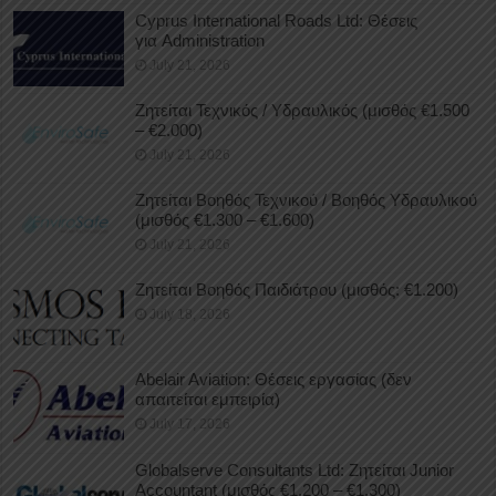
Cyprus International Roads Ltd: Θέσεις
για Administration
July 21, 2026
Ζητείται Τεχνικός / Υδραυλικός (μισθός €1.500
– €2.000)
July 21, 2026
Ζητείται Βοηθός Τεχνικού / Βοηθός Υδραυλικού
(μισθός €1.300 – €1.600)
July 21, 2026
Ζητείται Βοηθός Παιδιάτρου (μισθός: €1.200)
July 18, 2026
Abelair Aviation: Θέσεις εργασίας (δεν
απαιτείται εμπειρία)
July 17, 2026
Globalserve Consultants Ltd: Ζητείται Junior
Accountant (μισθός €1.200 – €1.300)