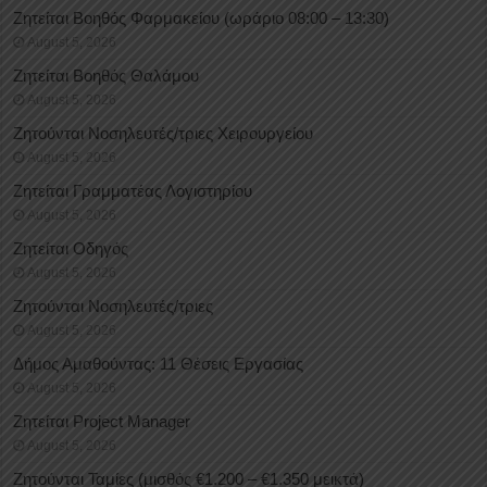
Ζητείται Βοηθός Φαρμακείου (ωράριο 08:00 – 13:30)
August 5, 2026
Ζητείται Βοηθός Θαλάμου
August 5, 2026
Ζητούνται Νοσηλευτές/τριες Χειρουργείου
August 5, 2026
Ζητείται Γραμματέας Λογιστηρίου
August 5, 2026
Ζητείται Οδηγός
August 5, 2026
Ζητούνται Νοσηλευτές/τριες
August 5, 2026
Δήμος Αμαθούντας: 11 Θέσεις Εργασίας
August 5, 2026
Ζητείται Project Manager
August 5, 2026
Ζητούνται Ταμίες (μισθός €1.200 – €1.350 μεικτά)