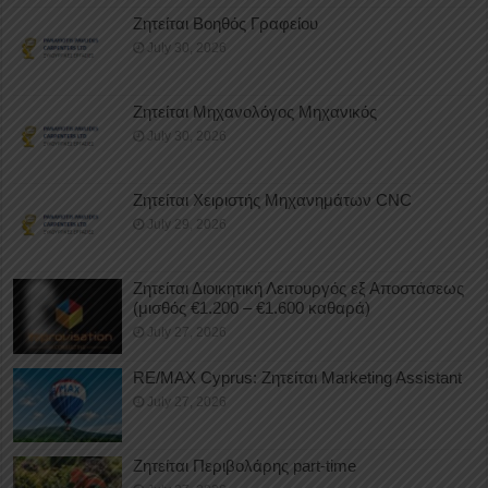
Ζητείται Βοηθός Γραφείου
July 30, 2026
Ζητείται Μηχανολόγος Μηχανικός
July 30, 2026
Ζητείται Χειριστής Μηχανημάτων CNC
July 29, 2026
Ζητείται Διοικητική Λειτουργός εξ Αποστάσεως
(μισθός €1.200 – €1.600 καθαρά)
July 27, 2026
RE/MAX Cyprus: Ζητείται Marketing Assistant
July 27, 2026
Ζητείται Περιβολάρης part-time