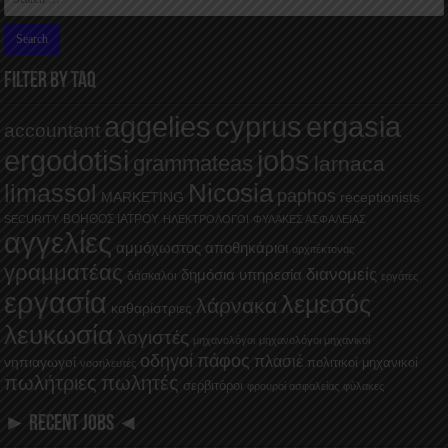
FILTER BY TAQ
aggelies
cyprus
ergasia
accountant
ergodotisi
jobs
grammateas
larnaca
Nicosia
limassol
paphos
MARKETING
receptionists
ΒΟΗΘΟΣ ΙΑΤΡΟΥ
SECURITY
ΗΛΕΚΤΡΟΛΟΓΟΙ
ΦΥΛΑΚΕΣ ΑΣΦΑΛΕΙΑΣ
αγγελίες
αμμόχωστος
αποθηκάριοι
αρχιτέκτονας
γραμματέας
διανομείς
δημόσια υπηρεσία
δάσκαλοι
εργάτες
εργασία
λεμεσός
λάρνακα
καθαρίστριες
λευκωσία
λογιστές
μηχανολόγοι
μηχανολόγοι μηχανικοί
οδηγοί
πάφος
πλασιέ
νηπιαγωγοί
πολιτικοί μηχανικοί
νοσηλευτές
πωλήτριες
πωλητές
σερβιτόροι
φρουροί ασφαλείας
φύλακες
► RECENT JOBS ◄