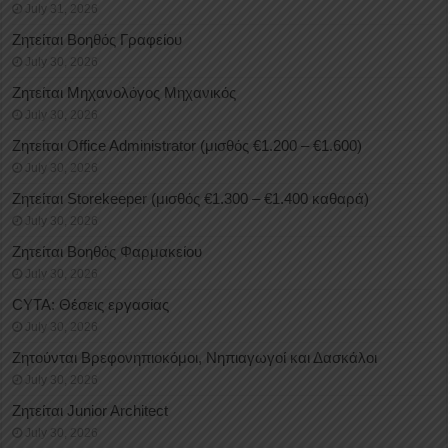
July 31, 2026
Ζητείται Βοηθός Γραφείου
July 30, 2026
Ζητείται Μηχανολόγος Μηχανικός
July 30, 2026
Ζητείται Office Administrator (μισθός €1.200 – €1.600)
July 30, 2026
Ζητείται Storekeeper (μισθός €1.300 – €1.400 καθαρά)
July 30, 2026
Ζητείται Βοηθός Φαρμακείου
July 30, 2026
CYTA: Θέσεις εργασίας
July 30, 2026
Ζητούνται Βρεφονηπιοκόμοι, Νηπιαγωγοί και Δασκάλοι
July 30, 2026
Ζητείται Junior Architect
July 30, 2026