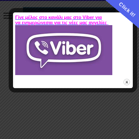
Click it!
Γίνε μέλος στο κανάλι μας στο Viber για
να ενημερώνεσαι για τις νέες μας αγγελίες