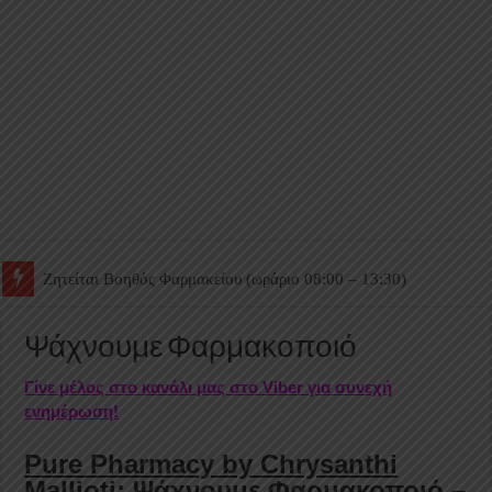
Ζητείται Βοηθός Θαλάμου
Ψάχνουμε Φαρμακοποιό
Γίνε μέλος στο κανάλι μας στο Viber για συνεχή
ενημέρωση!
Pure Pharmacy by Chrysanthi
Mallioti
: Ψάχνουμε Φαρμακοποιό –