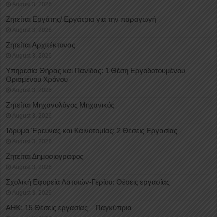
August 3, 2026
Ζητείται Εργάτης/ Εργάτρια για την παραγωγή
August 3, 2026
Ζητείται Αρχιτέκτονας
August 3, 2026
Υπηρεσία Θήρας και Πανίδας: 1 Θέση Eργοδοτουμένου
Oρισμένου Xρόνου
August 3, 2026
Ζητείται Μηχανολόγος Μηχανικός
August 3, 2026
Ίδρυμα Έρευνας και Καινοτομίας: 2 Θέσεις Εργασίας
August 3, 2026
Ζητείται Δημοσιογράφος
August 3, 2026
Σχολική Εφορεία Λατσιών-Γερίου: Θέσεις εργασίας
August 3, 2026
ΑΗΚ: 15 Θέσεις εργασίας – Παγκύπρια