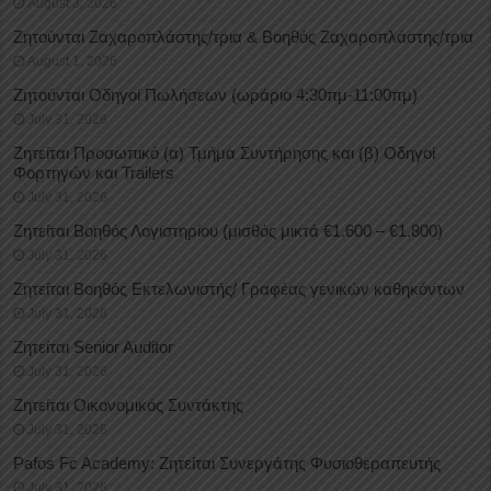
August 3, 2026
Ζητούνται Ζαχαροπλάστης/τρια & Βοηθός Ζαχαροπλάστης/τρια
August 1, 2026
Ζητούνται Οδηγοί Πωλήσεων (ωράριο 4:30πμ-11:00πμ)
July 31, 2026
Ζητείται Προσωπικό (α) Τμήμα Συντήρησης και (β) Οδηγοί
Φορτηγών και Trailers
July 31, 2026
Ζητείται Βοηθός Λογιστηρίου (μισθός μικτά €1.600 – €1.800)
July 31, 2026
Ζητείται Βοηθός Εκτελωνιστής/ Γραφέας γενικών καθηκόντων
July 31, 2026
Ζητείται Senior Auditor
July 31, 2026
Ζητείται Οικονομικός Συντάκτης
July 31, 2026
Pafos Fc Academy: Ζητείται Συνεργάτης Φυσιοθεραπευτής
July 31, 2026