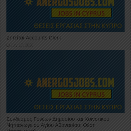
Ζητείται Accounts Clerk
July 17, 2026
Σύνδεσμος Γονέων Δημοσίου και Κοινοτικού
Νηπιαγωγείου Αγίου Αθανασίου: Θέση