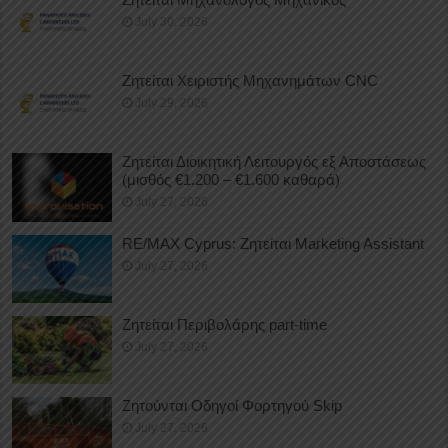
July 30, 2026
Ζητείται Χειριστής Μηχανημάτων CNC
July 29, 2026
Ζητείται Διοικητική Λειτουργός εξ Αποστάσεως
(μισθός €1.200 – €1.600 καθαρά)
July 27, 2026
RE/MAX Cyprus: Ζητείται Marketing Assistant
July 27, 2026
Ζητείται Περιβολάρης part-time
July 27, 2026
Ζητούνται Οδηγοί Φορτηγού Skip
July 27, 2026