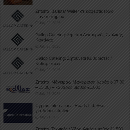
Ζητείται Barista/ Waiter σε καφεστιατόριο
Πανεπιστημίου
July 23, 2026
Gallop Catering: Ζητείται Λειτουργός Σχολικής
Καντίνας
July 23, 2026
Gallop Catering: Ζητούνται Καθαριστές /
Καθαρίστριες
July 23, 2026
Ζητείται Μάγειρας/ Μαγείρισσα (ωράριο 07:00
– 15:00) – καθαρός μισθός €1.600
July 23, 2026
Cyprus International Roads Ltd: Θέσεις
για Administration
July 21, 2026
Ζητείται Τεχνικός / Υδραυλικός (μισθός €1.500