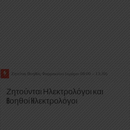
Ζητείται Βοηθός Θαλάμου
Ζητούνται Ηλεκτρολόγοι και
Bοηθοί Hλεκτρολόγοι