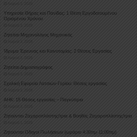
August 3, 2026
Υπηρεσία Θήρας και Πανίδας: 1 Θέση Eργοδοτουμένου
Oρισμένου Xρόνου
August 3, 2026
Ζητείται Μηχανολόγος Μηχανικός
August 3, 2026
Ίδρυμα Έρευνας και Καινοτομίας: 2 Θέσεις Εργασίας
August 3, 2026
Ζητείται Δημοσιογράφος
August 3, 2026
Σχολική Εφορεία Λατσιών-Γερίου: Θέσεις εργασίας
August 3, 2026
ΑΗΚ: 15 Θέσεις εργασίας – Παγκύπρια
August 3, 2026
Ζητούνται Ζαχαροπλάστης/τρια & Βοηθός Ζαχαροπλάστης/τρια
August 1, 2026
Ζητούνται Οδηγοί Πωλήσεων (ωράριο 4:30πμ-11:00πμ)