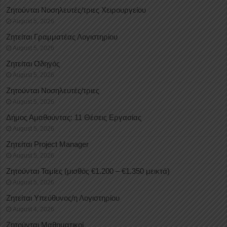
Ζητούνται Νοσηλευτές/τριες Χειρουργείου
August 5, 2026
Ζητείται Γραμματέας Λογιστηρίου
August 5, 2026
Ζητείται Οδηγός
August 5, 2026
Ζητούνται Νοσηλευτές/τριες
August 5, 2026
Δήμος Αμαθούντας: 11 Θέσεις Εργασίας
August 5, 2026
Ζητείται Project Manager
August 5, 2026
Ζητούνται Ταμίες (μισθός €1.200 – €1.350 μεικτά)
August 5, 2026
Ζητείται Υπεύθυνος/η Λογιστηρίου
August 4, 2026
Ζητούνται Μαθηματικοί