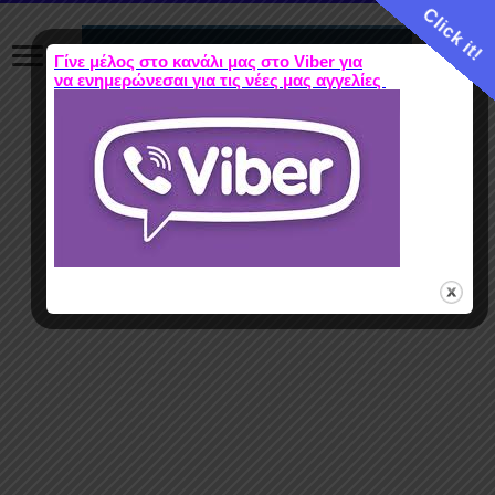
Click it!
Γίνε μέλος στο κανάλι μας στο Viber για
να ενημερώνεσαι για τις νέες μας αγγελίες