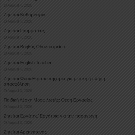
August 4, 2026
Ζητείται Καθαρίστρια
August 4, 2026
Ζητείται Γραμματέας
August 4, 2026
Ζητείται Βοηθός Οδοντιατρείου
August 4, 2026
Ζητείται English Teacher
August 4, 2026
Ζητείται Φυσιοθεραπευτής/τρια για μερική ή πλήρη
απασχόληση
August 3, 2026
Παιδική Λέσχη Μοσφιλωτής: Θέση Εργασίας
August 3, 2026
Ζητείται Εργάτης/ Εργάτρια για την παραγωγή
August 3, 2026
Ζητείται Αρχιτέκτονας