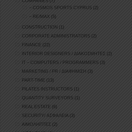
COMPANIES
(7)
– COSMOS SPORTS CYPRUS
(2)
– RE/MAX
(5)
CONSTRUCTION
(1)
CORPORATE ADMINISTRATORS
(2)
FINANCE
(22)
INTERIOR DESIGNERS / ΔΙΑΚΟΣΜΗΤΕΣ
(2)
IT – COMPUTERS / PROGRAMMERS
(3)
MARKETING / PR / ΔΙΑΦΗΜΙΣΗ
(3)
PART-TIME
(13)
PILATES INSTRUCTORS
(1)
QUANTITY SURVEYORS
(1)
REAL ESTATE
(6)
SECURITY/ ΑΣΦΑΛΕΙΑ
(3)
ΑΙΜΟΛΗΠΤΕΣ
(2)