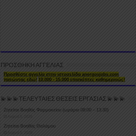
ΠΡΟΣΘΗΚΗ ΑΓΓΕΛΙΑΣ
Προσθέστε αγγελία στην ιστοσελίδα anergosjobs.com
πατώντας εδώ!
10.000 - 15.000 επισκέπτες καθημερινώς!
💫💫💫ΤΕΛΕΥΤΑΙΕΣ ΘΕΣΕΙΣ ΕΡΓΑΣΙΑΣ 💫💫💫
Ζητείται Βοηθός Φαρμακείου (ωράριο 08:00 – 13:30)
August 5, 2026
Ζητείται Βοηθός Θαλάμου
August 5, 2026