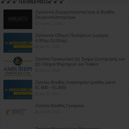
🌠🌠🌠 FEATURED POSTS🌠🌠🌠
Ζητούνται Ζαχαροπλάστης/τρια & Βοηθός
Ζαχαροπλάστης/τρια
August 1, 2026
Ζητούνται Οδηγοί Πωλήσεων (ωράριο
4:30πμ-11:00πμ)
July 31, 2026
Ζητείται Προσωπικό (α) Τμήμα Συντήρησης και
(β) Οδηγοί Φορτηγών και Trailers
July 31, 2026
Ζητείται Βοηθός Λογιστηρίου (μισθός μικτά
€1.600 – €1.800)
July 31, 2026
Ζητείται Βοηθός Γραφείου
July 30, 2026
Ζητείται Μηχανολόγος Μηχανικός