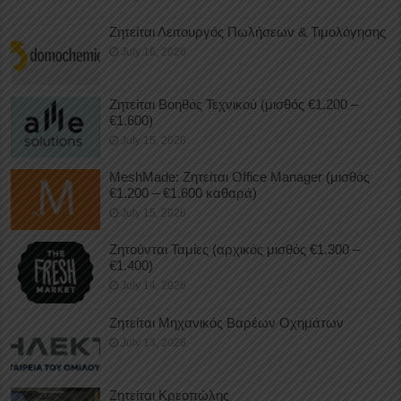
Ζητείται Λειτουργός Πωλήσεων & Τιμολόγησης
July 16, 2026
Ζητείται Βοηθός Τεχνικού (μισθός €1.200 –
€1.600)
July 15, 2026
MeshMade: Ζητείται Office Manager (μισθός
€1.200 – €1.600 καθαρά)
July 15, 2026
Ζητούνται Ταμίες (αρχικός μισθός €1.300 –
€1.400)
July 14, 2026
Ζητείται Μηχανικός Βαρέων Οχημάτων
July 13, 2026
Ζητείται Κρεοπώλης