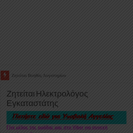
Ζητείται Υπάλληλος για γέμισμα και ανεφοδιασμό αυτόματων πω
Ζητείται Ηλεκτρολόγος
Εγκαταστάτης
Γίνε μέλος της ομάδας μας στο Viber για συνεχή