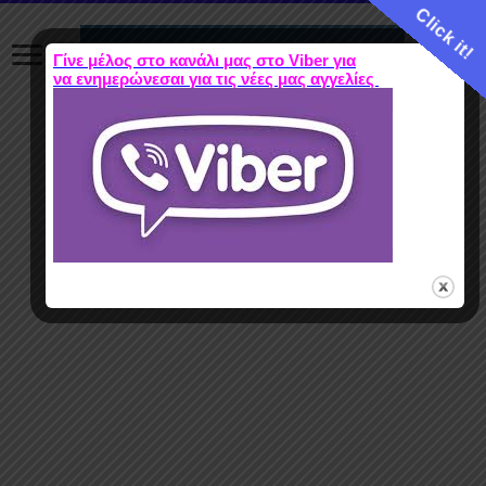
Click it!
Γίνε μέλος στο κανάλι μας στο Viber για
να ενημερώνεσαι για τις νέες μας αγγελίες