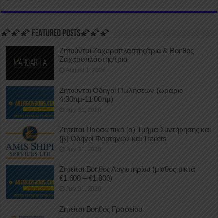
🌠🌠🌠 FEATURED POSTS🌠🌠🌠
Ζητούνται Ζαχαροπλάστης/τρια & Βοηθός
Ζαχαροπλάστης/τρια
August 1, 2026
Ζητούνται Οδηγοί Πωλήσεων (ωράριο
4:30πμ-11:00πμ)
July 31, 2026
Ζητείται Προσωπικό (α) Τμήμα Συντήρησης και
(β) Οδηγοί Φορτηγών και Trailers
July 31, 2026
Ζητείται Βοηθός Λογιστηρίου (μισθός μικτά
€1.600 – €1.800)
July 31, 2026
Ζητείται Βοηθός Γραφείου