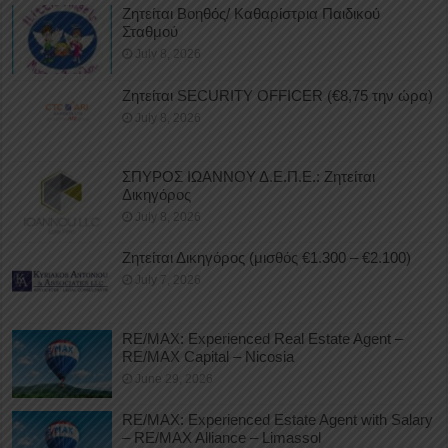
Ζητείται Βοηθός/ Καθαρίστρια Παιδικού
Σταθμού
July 8, 2026
Ζητείται SECURITY OFFICER (€8,75 την ώρα)
July 8, 2026
ΣΠΥΡΟΣ ΙΩΑΝΝΟΥ Δ.Ε.Π.Ε.: Ζητείται
Δικηγόρος
July 8, 2026
Ζητείται Δικηγόρος (μισθός €1.300 – €2.100)
July 7, 2026
RE/MAX: Experienced Real Estate Agent –
RE/MAX Capital – Nicosia
June 29, 2026
RE/MAX: Experienced Estate Agent with Salary
– RE/MAX Alliance – Limassol