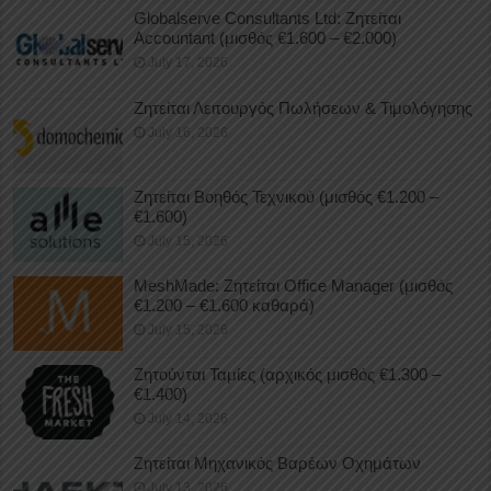
Globalserve Consultants Ltd: Ζητείται
Accountant (μισθός €1.600 – €2.000)
July 17, 2026
Ζητείται Λειτουργός Πωλήσεων & Τιμολόγησης
July 16, 2026
Ζητείται Βοηθός Τεχνικού (μισθός €1.200 –
€1.600)
July 15, 2026
MeshMade: Ζητείται Office Manager (μισθός
€1.200 – €1.600 καθαρά)
July 15, 2026
Ζητούνται Ταμίες (αρχικός μισθός €1.300 –
€1.400)
July 14, 2026
Ζητείται Μηχανικός Βαρέων Οχημάτων
July 13, 2026