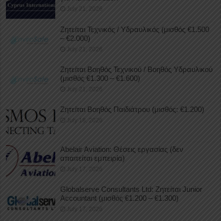
July 21, 2026
Ζητείται Τεχνικός / Υδραυλικός (μισθός €1.500
– €2.000)
July 21, 2026
Ζητείται Βοηθός Τεχνικού / Βοηθός Υδραυλικού
(μισθός €1.300 – €1.600)
July 21, 2026
Ζητείται Βοηθός Παιδιάτρου (μισθός: €1.200)
July 18, 2026
Abelair Aviation: Θέσεις εργασίας (δεν
απαιτείται εμπειρία)
July 17, 2026
Globalserve Consultants Ltd: Ζητείται Junior
Accountant (μισθός €1.200 – €1.300)
July 17, 2026