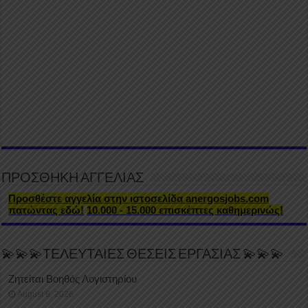
ΠΡΟΣΘΗΚΗ ΑΓΓΕΛΙΑΣ
Προσθέστε αγγελία στην ιστοσελίδα anergosjobs.com
πατώντας εδώ!
10.000 - 15.000 επισκέπτες καθημερινώς!
💫💫💫ΤΕΛΕΥΤΑΙΕΣ ΘΕΣΕΙΣ ΕΡΓΑΣΙΑΣ 💫💫💫
Ζητείται Βοηθός Λογιστηρίου
August 6, 2026