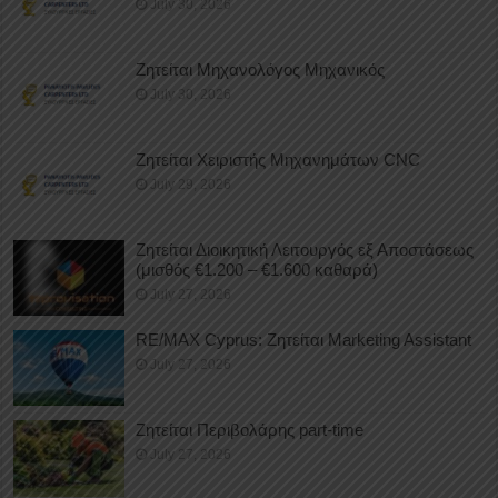
July 30, 2026
Ζητείται Μηχανολόγος Μηχανικός
July 30, 2026
Ζητείται Χειριστής Μηχανημάτων CNC
July 29, 2026
Ζητείται Διοικητική Λειτουργός εξ Αποστάσεως
(μισθός €1.200 – €1.600 καθαρά)
July 27, 2026
RE/MAX Cyprus: Ζητείται Marketing Assistant
July 27, 2026
Ζητείται Περιβολάρης part-time
July 27, 2026