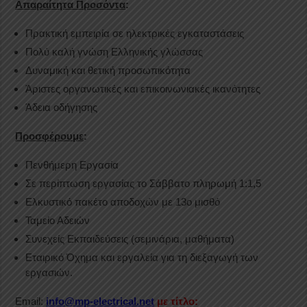
Απαραίτητα Προσόντα
:
Πρακτική εμπειρία σε ηλεκτρικές εγκαταστάσεις
Πολύ καλή γνώση Ελληνικής γλώσσας
Δυναμική και θετική προσωπικότητα
Άριστες οργανωτικές και επικοινωνιακές ικανότητες
Άδεια οδήγησης
Προσφέρουμε
:
Πενθήμερη Εργασία
Σε περίπτωση εργασίας το Σάββατο πληρωμή 1:1,5
Ελκυστικό πακέτο αποδοχών με 13ο μισθό
Ταμείο Αδειών
Συνεχείς Εκπαιδεύσεις (σεμινάρια, μαθήματα)
Εταιρικό Όχημα και εργαλεία για τη διεξαγωγή των
εργασιών.
Email:
info@mp-electrical.net
με τίτλο: