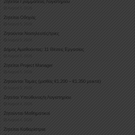
Ζητείται Γραμματέας Λογιστηρίου
August 5, 2026
Ζητείται Οδηγός
August 5, 2026
Ζητούνται Νοσηλευτές/τριες
August 5, 2026
Δήμος Αμαθούντας: 11 Θέσεις Εργασίας
August 5, 2026
Ζητείται Project Manager
August 5, 2026
Ζητούνται Ταμίες (μισθός €1.200 – €1.350 μεικτά)
August 5, 2026
Ζητείται Υπεύθυνος/η Λογιστηρίου
August 4, 2026
Ζητούνται Μαθηματικοί
August 4, 2026
Ζητείται Καθαρίστρια