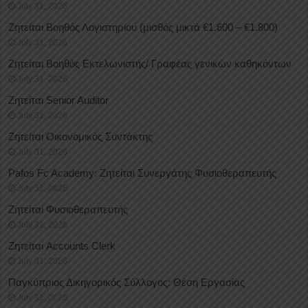
July 31, 2026
Ζητείται Βοηθός Λογιστηρίου (μισθός μικτά €1.600 – €1.800)
July 31, 2026
Ζητείται Βοηθός Εκτελωνιστής/ Γραφέας γενικών καθηκόντων
July 31, 2026
Ζητείται Senior Auditor
July 31, 2026
Ζητείται Οικονομικός Συντάκτης
July 31, 2026
Pafos Fc Academy: Ζητείται Συνεργάτης Φυσιοθεραπευτής
July 31, 2026
Ζητείται Φυσιοθεραπευτής
July 31, 2026
Ζητείται Accounts Clerk
July 31, 2026
Παγκύπριος Δικηγορικός Σύλλογος: Θέση Εργασίας
July 31, 2026