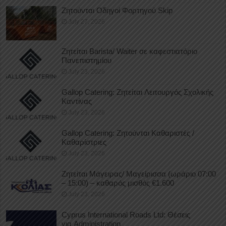
Ζητούνται Οδηγοί Φορτηγού Skip
July 27, 2026
Ζητείται Barista/ Waiter σε καφεστιατόριο
Πανεπιστημίου
July 23, 2026
Gallop Catering: Ζητείται Λειτουργός Σχολικής
Καντίνας
July 23, 2026
Gallop Catering: Ζητούνται Καθαριστές /
Καθαρίστριες
July 23, 2026
Ζητείται Μάγειρας/ Μαγείρισσα (ωράριο 07:00
– 15:00) – καθαρός μισθός €1.600
July 23, 2026
Cyprus International Roads Ltd: Θέσεις
για Administration