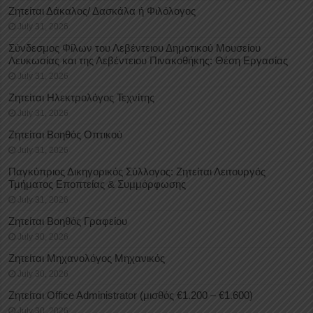
Ζητείται Δάκαλος/ Δασκάλα ή Φιλόλογος
July 31, 2026
Σύνδεσμος Φίλων του Λεβέντειου Δημοτικού Μουσείου
Λευκωσίας και της Λεβέντειου Πινακοθήκης: Θέση Εργασίας
July 31, 2026
Ζητείται Ηλεκτρολόγος Τεχνίτης
July 31, 2026
Ζητείται Βοηθός Οπτικού
July 31, 2026
Παγκύπριος Δικηγορικός Σύλλογος: Ζητείται Λειτουργός
Τμήματος Εποπτείας & Συμμόρφωσης
July 31, 2026
Ζητείται Βοηθός Γραφείου
July 30, 2026
Ζητείται Μηχανολόγος Μηχανικός
July 30, 2026
Ζητείται Office Administrator (μισθός €1.200 – €1.600)
July 30, 2026