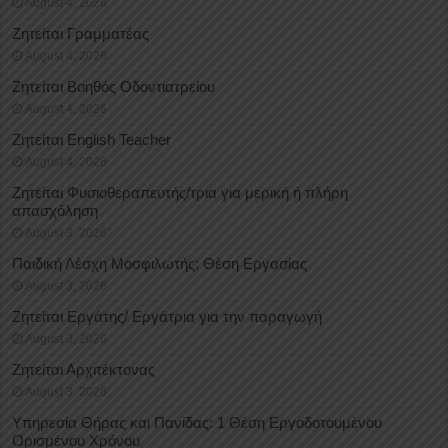
August 4, 2026
Ζητείται Γραμματέας
August 4, 2026
Ζητείται Βοηθός Οδοντιατρείου
August 4, 2026
Ζητείται English Teacher
August 4, 2026
Ζητείται Φυσιοθεραπευτής/τρια για μερική ή πλήρη
απασχόληση
August 3, 2026
Παιδική Λέσχη Μοσφιλωτής: Θέση Εργασίας
August 3, 2026
Ζητείται Εργάτης/ Εργάτρια για την παραγωγή
August 3, 2026
Ζητείται Αρχιτέκτονας
August 3, 2026
Υπηρεσία Θήρας και Πανίδας: 1 Θέση Eργοδοτουμένου
Oρισμένου Xρόνου