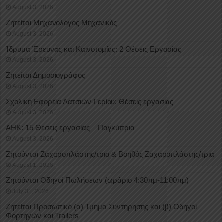
August 3, 2026
Ζητείται Μηχανολόγος Μηχανικός
August 3, 2026
Ίδρυμα Έρευνας και Καινοτομίας: 2 Θέσεις Εργασίας
August 3, 2026
Ζητείται Δημοσιογράφος
August 3, 2026
Σχολική Εφορεία Λατσιών-Γερίου: Θέσεις εργασίας
August 3, 2026
ΑΗΚ: 15 Θέσεις εργασίας – Παγκύπρια
August 3, 2026
Ζητούνται Ζαχαροπλάστης/τρια & Βοηθός Ζαχαροπλάστης/τρια
August 1, 2026
Ζητούνται Οδηγοί Πωλήσεων (ωράριο 4:30πμ-11:00πμ)
July 31, 2026
Ζητείται Προσωπικό (α) Τμήμα Συντήρησης και (β) Οδηγοί
Φορτηγών και Trailers