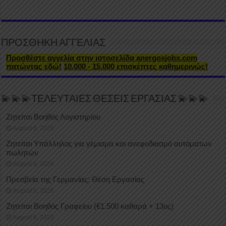
ΠΡΟΣΘΗΚΗ ΑΓΓΕΛΙΑΣ
Προσθέστε αγγελία στην ιστοσελίδα anergosjobs.com
πατώντας εδώ!
10.000 - 15.000 επισκέπτες καθημερινώς!
💫💫💫ΤΕΛΕΥΤΑΙΕΣ ΘΕΣΕΙΣ ΕΡΓΑΣΙΑΣ 💫💫💫
Ζητείται Βοηθός Λογιστηρίου
August 6, 2026
Ζητείται Υπάλληλος για γέμισμα και ανεφοδιασμό αυτόματων
πωλητών
August 6, 2026
Πρεσβεία της Γερμανίας: Θέση Εργασίας
August 6, 2026
Ζητείται Βοηθός Γραφείου (€1.500 καθαρά + 13ος)
August 6, 2026