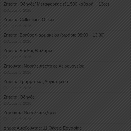
Ζητείται Οδηγός/ Μεταφορέας (€1.500 καθαρά + 13ος)
August 6, 2026
Ζητείται Collections Officer
August 6, 2026
Ζητείται Βοηθός Φαρμακείου (ωράριο 08:00 – 13:30)
August 5, 2026
Ζητείται Βοηθός Θαλάμου
August 5, 2026
Ζητούνται Νοσηλευτές/τριες Χειρουργείου
August 5, 2026
Ζητείται Γραμματέας Λογιστηρίου
August 5, 2026
Ζητείται Οδηγός
August 5, 2026
Ζητούνται Νοσηλευτές/τριες
August 5, 2026
Δήμος Αμαθούντας: 11 Θέσεις Εργασίας