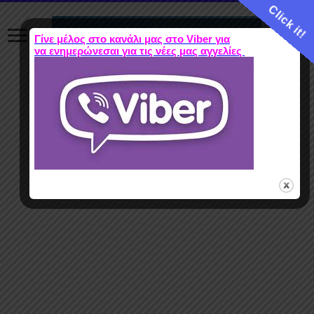
Click it!
Γίνε μέλος στο κανάλι μας στο Viber για
να ενημερώνεσαι για τις νέες μας αγγελίες