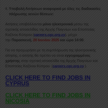
Υποβολή Αιτήσεων αναφορικά με όλες τις διαδικασίες
πλήρωσης κενών θέσεων:
Αιτήσεις υποβάλλονται
μόνο ηλεκτρονικά
μέσω της
σχετικής ιστοσελίδας της Αρχής Παιγνίων και Εποπτείας
Καζίνου Κύπρου (
careers.cgc.org.cy
), μέχρι
την
Παρασκευή,
20 Ιουνίου 2025
και ώρα 14:00
.
Για να προχωρήσει με τη συμπλήρωση της ηλεκτρονικής
αίτησης, ο αιτητής θα πρέπει να είναι
εγγεγραμμένος
χρήστης
στην σχετική ιστοσελίδα της Αρχής Παιγνίων και
Εποπτείας Καζίνου Κύπρου (
careers.cgc.org.cy
).
CLICK HERE TO FIND JOBS IN
CYPRUS
CLICK HERE TO FIND JOBS IN
NICOSIA