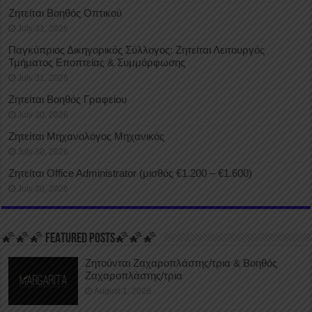
Ζητείται Βοηθός Οπτικού
July 31, 2026
Παγκύπριος Δικηγορικός Σύλλογος: Ζητείται Λειτουργός
Τμήματος Εποπτείας & Συμμόρφωσης
July 31, 2026
Ζητείται Βοηθός Γραφείου
July 30, 2026
Ζητείται Μηχανολόγος Μηχανικός
July 30, 2026
Ζητείται Office Administrator (μισθός €1.200 – €1.600)
July 30, 2026
🌠🌠🌠 FEATURED POSTS🌠🌠🌠
Ζητούνται Ζαχαροπλάστης/τρια & Βοηθός
Ζαχαροπλάστης/τρια
August 1, 2026