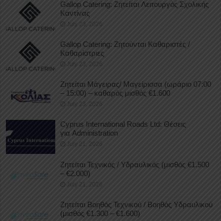
Gallop Catering: Ζητείται Λειτουργός Σχολικής
Καντίνας
July 23, 2026
Gallop Catering: Ζητούνται Καθαριστές /
Καθαρίστριες
July 23, 2026
Ζητείται Μάγειρας/ Μαγείρισσα (ωράριο 07:00
– 15:00) – καθαρός μισθός €1.600
July 23, 2026
Cyprus International Roads Ltd: Θέσεις
για Administration
July 21, 2026
Ζητείται Τεχνικός / Υδραυλικός (μισθός €1.500
– €2.000)
July 21, 2026
Ζητείται Βοηθός Τεχνικού / Βοηθός Υδραυλικού
(μισθός €1.300 – €1.600)