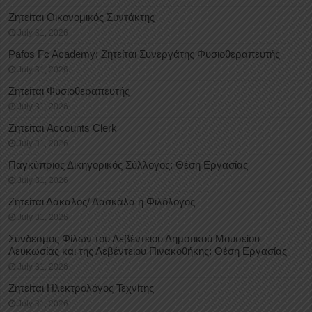
Ζητείται Οικονομικός Συντάκτης
July 31, 2026
Pafos Fc Academy: Ζητείται Συνεργάτης Φυσιοθεραπευτής
July 31, 2026
Ζητείται Φυσιοθεραπευτής
July 31, 2026
Ζητείται Accounts Clerk
July 31, 2026
Παγκύπριος Δικηγορικός Σύλλογος: Θέση Εργασίας
July 31, 2026
Ζητείται Δάκαλος/ Δασκάλα ή Φιλόλογος
July 31, 2026
Σύνδεσμος Φίλων του Λεβέντειου Δημοτικού Μουσείου
Λευκωσίας και της Λεβέντειου Πινακοθήκης: Θέση Εργασίας
July 31, 2026
Ζητείται Ηλεκτρολόγος Τεχνίτης
July 31, 2026