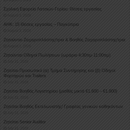
August 3, 2026
Σχολική Εφορεία Λατσιών-Γερίου: Θέσεις εργασίας
August 3, 2026
ΑΗΚ: 15 Θέσεις εργασίας – Παγκύπρια
August 3, 2026
Ζητούνται Ζαχαροπλάστης/τρια & Βοηθός Ζαχαροπλάστης/τρια
August 1, 2026
Ζητούνται Οδηγοί Πωλήσεων (ωράριο 4:30πμ-11:00πμ)
July 31, 2026
Ζητείται Προσωπικό (α) Τμήμα Συντήρησης και (β) Οδηγοί
Φορτηγών και Trailers
July 31, 2026
Ζητείται Βοηθός Λογιστηρίου (μισθός μικτά €1.600 – €1.800)
July 31, 2026
Ζητείται Βοηθός Εκτελωνιστής/ Γραφέας γενικών καθηκόντων
July 31, 2026
Ζητείται Senior Auditor
July 31, 2026