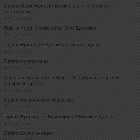
Ζητείται Φυσιοθεραπευτής/τρια για μερική ή πλήρη
απασχόληση
August 3, 2026
Παιδική Λέσχη Μοσφιλωτής: Θέση Εργασίας
August 3, 2026
Ζητείται Εργάτης/ Εργάτρια για την παραγωγή
August 3, 2026
Ζητείται Αρχιτέκτονας
August 3, 2026
Υπηρεσία Θήρας και Πανίδας: 1 Θέση Eργοδοτουμένου
Oρισμένου Xρόνου
August 3, 2026
Ζητείται Μηχανολόγος Μηχανικός
August 3, 2026
Ίδρυμα Έρευνας και Καινοτομίας: 2 Θέσεις Εργασίας
August 3, 2026
Ζητείται Δημοσιογράφος