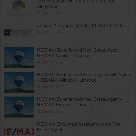
ΣΠΥΡΟΣ ΙΩΑΝΝΟΥ Δ.Ε.Π.Ε.: Ζητείται
Δικηγόρος
July 8, 2026
Ζητείται Δικηγόρος (μισθός €1.300 – €2.100)
July 7, 2026
RE/MAX: Experienced Real Estate Agent –
RE/MAX Capital – Nicosia
June 29, 2026
RE/MAX: Experienced Estate Agent with Salary
– RE/MAX Alliance – Limassol
June 29, 2026
RE/MAX: Experienced Real Estate Agent –
RE/MAX Experts – Larnaca
June 29, 2026
RE/MAX: Ζητούνται Assistants to the Real
Estate Agent