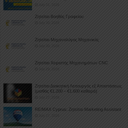
July 31, 2026
Ζητείται Βοηθός Γραφείου
July 30, 2026
Ζητείται Μηχανολόγος Μηχανικός
July 30, 2026
Ζητείται Χειριστής Μηχανημάτων CNC
July 29, 2026
Ζητείται Διοικητική Λειτουργός εξ Αποστάσεως
(μισθός €1.200 – €1.600 καθαρά)
July 27, 2026
RE/MAX Cyprus: Ζητείται Marketing Assistant
July 27, 2026