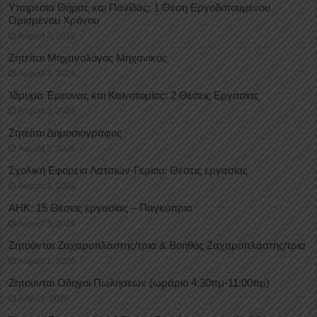
Υπηρεσία Θήρας και Πανίδας: 1 Θέση Eργοδοτουμένου
Oρισμένου Xρόνου
August 3, 2026
Ζητείται Μηχανολόγος Μηχανικός
August 3, 2026
Ίδρυμα Έρευνας και Καινοτομίας: 2 Θέσεις Εργασίας
August 3, 2026
Ζητείται Δημοσιογράφος
August 3, 2026
Σχολική Εφορεία Λατσιών-Γερίου: Θέσεις εργασίας
August 3, 2026
ΑΗΚ: 15 Θέσεις εργασίας – Παγκύπρια
August 3, 2026
Ζητούνται Ζαχαροπλάστης/τρια & Βοηθός Ζαχαροπλάστης/τρια
August 1, 2026
Ζητούνται Οδηγοί Πωλήσεων (ωράριο 4:30πμ-11:00πμ)
July 31, 2026