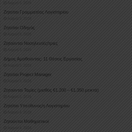
August 5, 2026
Ζητείται Γραμματέας Λογιστηρίου
August 5, 2026
Ζητείται Οδηγός
August 5, 2026
Ζητούνται Νοσηλευτές/τριες
August 5, 2026
Δήμος Αμαθούντας: 11 Θέσεις Εργασίας
August 5, 2026
Ζητείται Project Manager
August 5, 2026
Ζητούνται Ταμίες (μισθός €1.200 – €1.350 μεικτά)
August 5, 2026
Ζητείται Υπεύθυνος/η Λογιστηρίου
August 4, 2026
Ζητούνται Μαθηματικοί
August 4, 2026