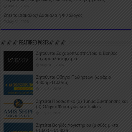
July 31, 2026
Ζητείται Δάκαλος/ Δασκάλα ή Φιλόλογος
July 31, 2026
🌠🌠🌠 FEATURED POSTS🌠🌠🌠
Ζητούνται Ζαχαροπλάστης/τρια & Βοηθός
Ζαχαροπλάστης/τρια
August 1, 2026
Ζητούνται Οδηγοί Πωλήσεων (ωράριο
4:30πμ-11:00πμ)
July 31, 2026
Ζητείται Προσωπικό (α) Τμήμα Συντήρησης και
(β) Οδηγοί Φορτηγών και Trailers
July 31, 2026
Ζητείται Βοηθός Λογιστηρίου (μισθός μικτά
€1.600 – €1.800)