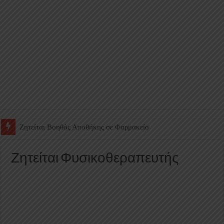
Ζητείται Βοηθός Αποθήκης σε Φαρμακείο
Ζητείται Φυσικοθεραπευτής