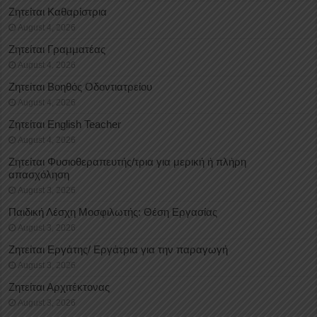
Ζητείται Καθαρίστρια
August 4, 2026
Ζητείται Γραμματέας
August 4, 2026
Ζητείται Βοηθός Οδοντιατρείου
August 4, 2026
Ζητείται English Teacher
August 4, 2026
Ζητείται Φυσιοθεραπευτής/τρια για μερική ή πλήρη
απασχόληση
August 3, 2026
Παιδική Λέσχη Μοσφιλωτής: Θέση Εργασίας
August 3, 2026
Ζητείται Εργάτης/ Εργάτρια για την παραγωγή
August 3, 2026
Ζητείται Αρχιτέκτονας
August 3, 2026