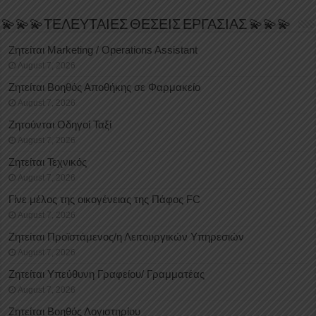
💫💫💫ΤΕΛΕΥΤΑΙΕΣ ΘΕΣΕΙΣ ΕΡΓΑΣΙΑΣ 💫💫💫
Ζητείται Marketing / Operations Assistant
August 7, 2026
Ζητείται Βοηθός Αποθήκης σε Φαρμακείο
August 7, 2026
Ζητούνται Οδηγοί Ταξί
August 7, 2026
Ζητείται Τεχνικός
August 7, 2026
Γίνε μέλος της οικογένειας της Πάφος FC
August 7, 2026
Ζητείται Προϊστάμενος/η Λειτουργικών Υπηρεσιών
August 7, 2026
Ζητείται Υπεύθυνη Γραφείου/ Γραμματέας
August 7, 2026
Ζητείται Βοηθός Λογιστηρίου