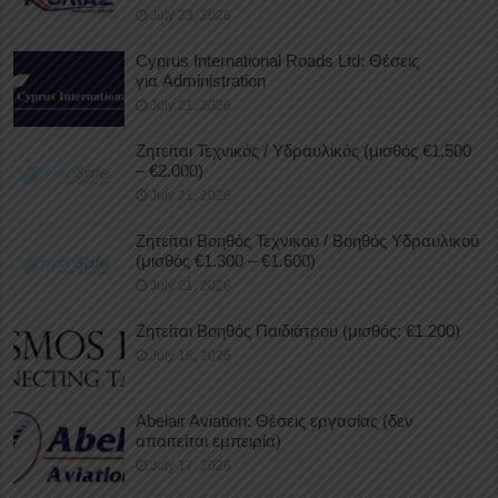
July 23, 2026
Cyprus International Roads Ltd: Θέσεις
για Administration
July 21, 2026
Ζητείται Τεχνικός / Υδραυλικός (μισθός €1.500
– €2.000)
July 21, 2026
Ζητείται Βοηθός Τεχνικού / Βοηθός Υδραυλικού
(μισθός €1.300 – €1.600)
July 21, 2026
Ζητείται Βοηθός Παιδιάτρου (μισθός: €1.200)
July 18, 2026
Abelair Aviation: Θέσεις εργασίας (δεν
απαιτείται εμπειρία)
July 17, 2026