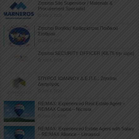
Ζητείται Site Supervisor / Materials &
Procurement Specialist
July 9, 2026
Ζητείται Βοηθός/ Καθαρίστρια Παιδικού
Σταθμού
July 8, 2026
Ζητείται SECURITY OFFICER (€8,75 την ώρα)
July 8, 2026
ΣΠΥΡΟΣ ΙΩΑΝΝΟΥ Δ.Ε.Π.Ε.: Ζητείται
Δικηγόρος
July 8, 2026
RE/MAX: Experienced Real Estate Agent –
RE/MAX Capital – Nicosia
June 29, 2026
RE/MAX: Experienced Estate Agent with Salary
– RE/MAX Alliance – Limassol