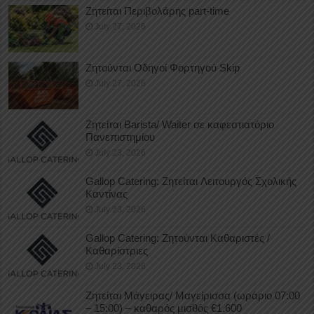
Ζητείται Περιβολάρης part-time
July 27, 2026
Ζητούνται Οδηγοί Φορτηγού Skip
July 27, 2026
Ζητείται Barista/ Waiter σε καφεστιατόριο
Πανεπιστημίου
July 23, 2026
Gallop Catering: Ζητείται Λειτουργός Σχολικής
Καντίνας
July 23, 2026
Gallop Catering: Ζητούνται Καθαριστές /
Καθαρίστριες
July 23, 2026
Ζητείται Μάγειρας/ Μαγείρισσα (ωράριο 07:00
– 15:00) – καθαρός μισθός €1.600