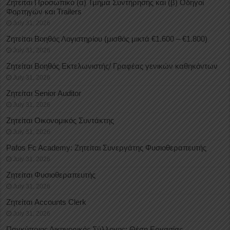
Ζητείται Προσωπικό (α) Τμήμα Συντήρησης και (β) Οδηγοί
Φορτηγών και Trailers
July 31, 2026
Ζητείται Βοηθός Λογιστηρίου (μισθός μικτά €1.600 – €1.800)
July 31, 2026
Ζητείται Βοηθός Εκτελωνιστής/ Γραφέας γενικών καθηκόντων
July 31, 2026
Ζητείται Senior Auditor
July 31, 2026
Ζητείται Οικονομικός Συντάκτης
July 31, 2026
Pafos Fc Academy: Ζητείται Συνεργάτης Φυσιοθεραπευτής
July 31, 2026
Ζητείται Φυσιοθεραπευτής
July 31, 2026
Ζητείται Accounts Clerk
July 31, 2026
Παγκύπριος Δικηγορικός Σύλλογος: Θέση Εργασίας