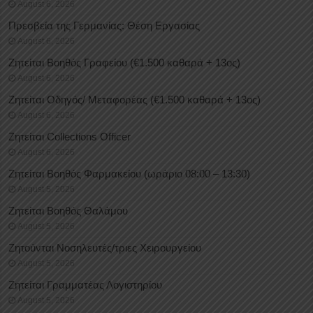
August 6, 2026
Πρεσβεία της Γερμανίας: Θέση Εργασίας
August 6, 2026
Ζητείται Βοηθός Γραφείου (€1.500 καθαρά + 13ος)
August 6, 2026
Ζητείται Οδηγός/ Μεταφορέας (€1.500 καθαρά + 13ος)
August 6, 2026
Ζητείται Collections Officer
August 6, 2026
Ζητείται Βοηθός Φαρμακείου (ωράριο 08:00 – 13:30)
August 5, 2026
Ζητείται Βοηθός Θαλάμου
August 5, 2026
Ζητούνται Νοσηλευτές/τριες Χειρουργείου
August 5, 2026
Ζητείται Γραμματέας Λογιστηρίου
August 5, 2026