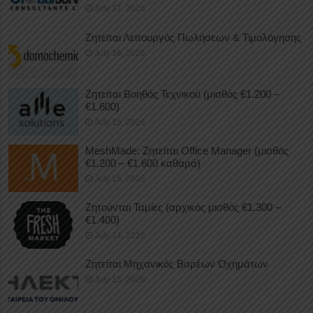
July 17, 2026
Ζητείται Λειτουργός Πωλήσεων & Τιμολόγησης
July 16, 2026
Ζητείται Βοηθός Τεχνικού (μισθός €1.200 –
€1.600)
July 15, 2026
MeshMade: Ζητείται Office Manager (μισθός
€1.200 – €1.600 καθαρά)
July 15, 2026
Ζητούνται Ταμίες (αρχικός μισθός €1.300 –
€1.400)
July 14, 2026
Ζητείται Μηχανικός Βαρέων Οχημάτων
July 13, 2026