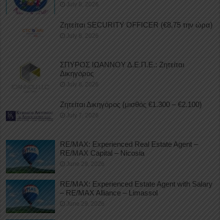
July 8, 2026
Ζητείται SECURITY OFFICER (€8,75 την ώρα)
July 8, 2026
ΣΠΥΡΟΣ ΙΩΑΝΝΟΥ Δ.Ε.Π.Ε.: Ζητείται
Δικηγόρος
July 8, 2026
Ζητείται Δικηγόρος (μισθός €1.300 – €2.100)
July 7, 2026
RE/MAX: Experienced Real Estate Agent –
RE/MAX Capital – Nicosia
June 29, 2026
RE/MAX: Experienced Estate Agent with Salary
– RE/MAX Alliance – Limassol
June 29, 2026