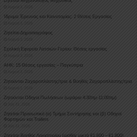
Ζητείται Μηχανολόγος Μηχανικός
August 3, 2026
Ίδρυμα Έρευνας και Καινοτομίας: 2 Θέσεις Εργασίας
August 3, 2026
Ζητείται Δημοσιογράφος
August 3, 2026
Σχολική Εφορεία Λατσιών-Γερίου: Θέσεις εργασίας
August 3, 2026
ΑΗΚ: 15 Θέσεις εργασίας – Παγκύπρια
August 3, 2026
Ζητούνται Ζαχαροπλάστης/τρια & Βοηθός Ζαχαροπλάστης/τρια
August 1, 2026
Ζητούνται Οδηγοί Πωλήσεων (ωράριο 4:30πμ-11:00πμ)
July 31, 2026
Ζητείται Προσωπικό (α) Τμήμα Συντήρησης και (β) Οδηγοί
Φορτηγών και Trailers
July 31, 2026
Ζητείται Βοηθός Λογιστηρίου (μισθός μικτά €1.600 – €1.800)