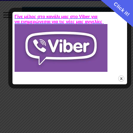
Click it!
Γίνε μέλος στο κανάλι μας στο Viber για
να ενημερώνεσαι για τις νέες μας αγγελίες