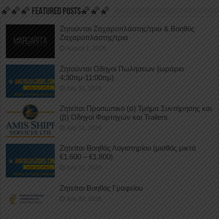
🌠🌠🌠 FEATURED POSTS🌠🌠🌠
Ζητούνται Ζαχαροπλάστης/τρια & Βοηθός
Ζαχαροπλάστης/τρια
August 1, 2026
Ζητούνται Οδηγοί Πωλήσεων (ωράριο
4:30πμ-11:00πμ)
July 31, 2026
Ζητείται Προσωπικό (α) Τμήμα Συντήρησης και
(β) Οδηγοί Φορτηγών και Trailers
July 31, 2026
Ζητείται Βοηθός Λογιστηρίου (μισθός μικτά
€1.600 – €1.800)
July 31, 2026
Ζητείται Βοηθός Γραφείου
July 30, 2026