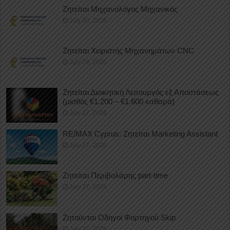
Ζητείται Μηχανολόγος Μηχανικός
July 30, 2026
Ζητείται Χειριστής Μηχανημάτων CNC
July 29, 2026
Ζητείται Διοικητική Λειτουργός εξ Αποστάσεως
(μισθός €1.200 – €1.600 καθαρά)
July 27, 2026
RE/MAX Cyprus: Ζητείται Marketing Assistant
July 27, 2026
Ζητείται Περιβολάρης part-time
July 27, 2026
Ζητούνται Οδηγοί Φορτηγού Skip
July 27, 2026