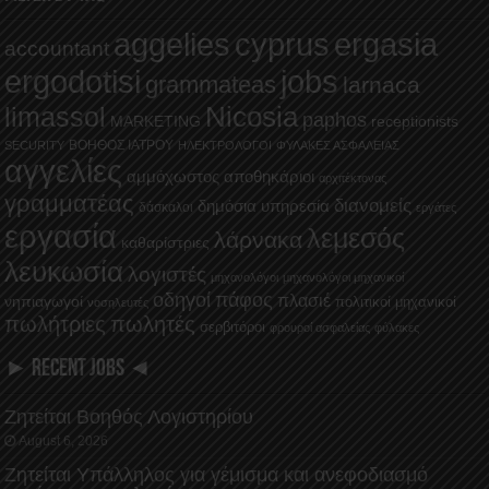
aggelies
cyprus
ergasia
accountant
ergodotisi
jobs
grammateas
larnaca
Nicosia
limassol
paphos
MARKETING
receptionists
ΒΟΗΘΟΣ ΙΑΤΡΟΥ
SECURITY
ΗΛΕΚΤΡΟΛΟΓΟΙ
ΦΥΛΑΚΕΣ ΑΣΦΑΛΕΙΑΣ
αγγελίες
αμμόχωστος
αποθηκάριοι
αρχιτέκτονας
γραμματέας
διανομείς
δημόσια υπηρεσία
δάσκαλοι
εργάτες
εργασία
λεμεσός
λάρνακα
καθαρίστριες
λευκωσία
λογιστές
μηχανολόγοι
μηχανολόγοι μηχανικοί
οδηγοί
πάφος
πλασιέ
νηπιαγωγοί
πολιτικοί μηχανικοί
νοσηλευτές
πωλήτριες
πωλητές
σερβιτόροι
φρουροί ασφαλείας
φύλακες
► RECENT JOBS ◄
Ζητείται Βοηθός Λογιστηρίου
August 6, 2026
Ζητείται Υπάλληλος για γέμισμα και ανεφοδιασμό