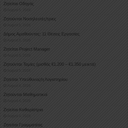
Ζητείται Οδηγός
August 5, 2026
Ζητούνται Νοσηλευτές/τριες
August 5, 2026
Δήμος Αμαθούντας: 11 Θέσεις Εργασίας
August 5, 2026
Ζητείται Project Manager
August 5, 2026
Ζητούνται Ταμίες (μισθός €1.200 – €1.350 μεικτά)
August 5, 2026
Ζητείται Υπεύθυνος/η Λογιστηρίου
August 4, 2026
Ζητούνται Μαθηματικοί
August 4, 2026
Ζητείται Καθαρίστρια
August 4, 2026
Ζητείται Γραμματέας