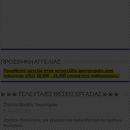
ΠΡΟΣΘΗΚΗ ΑΓΓΕΛΙΑΣ
Προσθέστε αγγελία στην ιστοσελίδα anergosjobs.com
πατώντας εδώ!
10.000 - 15.000 επισκέπτες καθημερινώς!
💫💫💫ΤΕΛΕΥΤΑΙΕΣ ΘΕΣΕΙΣ ΕΡΓΑΣΙΑΣ 💫💫💫
Ζητείται Βοηθός Λογιστηρίου
August 6, 2026
Ζητείται Υπάλληλος για γέμισμα και ανεφοδιασμό αυτόματων
πωλητών