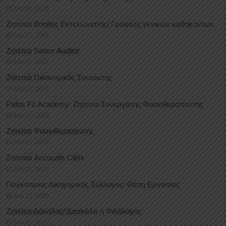
July 31, 2026
Ζητείται Βοηθός Εκτελωνιστής/ Γραφέας γενικών καθηκόντων
July 31, 2026
Ζητείται Senior Auditor
July 31, 2026
Ζητείται Οικονομικός Συντάκτης
July 31, 2026
Pafos Fc Academy: Ζητείται Συνεργάτης Φυσιοθεραπευτής
July 31, 2026
Ζητείται Φυσιοθεραπευτής
July 31, 2026
Ζητείται Accounts Clerk
July 31, 2026
Παγκύπριος Δικηγορικός Σύλλογος: Θέση Εργασίας
July 31, 2026
Ζητείται Δάκαλος/ Δασκάλα ή Φιλόλογος
July 31, 2026