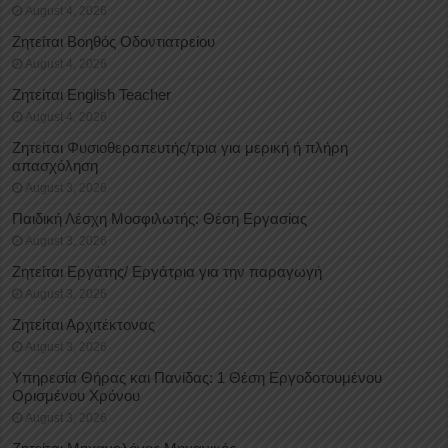
August 4, 2026
Ζητείται Βοηθός Οδοντιατρείου
August 4, 2026
Ζητείται English Teacher
August 4, 2026
Ζητείται Φυσιοθεραπευτής/τρια για μερική ή πλήρη
απασχόληση
August 3, 2026
Παιδική Λέσχη Μοσφιλωτής: Θέση Εργασίας
August 3, 2026
Ζητείται Εργάτης/ Εργάτρια για την παραγωγή
August 3, 2026
Ζητείται Αρχιτέκτονας
August 3, 2026
Υπηρεσία Θήρας και Πανίδας: 1 Θέση Eργοδοτουμένου
Oρισμένου Xρόνου
August 3, 2026