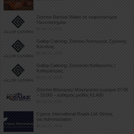
Ζητείται Barista/ Waiter σε καφεστιατόριο
Πανεπιστημίου
July 23, 2026
Gallop Catering: Ζητείται Λειτουργός Σχολικής
Καντίνας
July 23, 2026
Gallop Catering: Ζητούνται Καθαριστές /
Καθαρίστριες
July 23, 2026
Ζητείται Μάγειρας/ Μαγείρισσα (ωράριο 07:00
– 15:00) – καθαρός μισθός €1.600
July 23, 2026
Cyprus International Roads Ltd: Θέσεις
για Administration
July 21, 2026