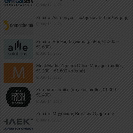
July 17, 2026
Ζητείται Λειτουργός Πωλήσεων & Τιμολόγησης
July 16, 2026
Ζητείται Βοηθός Τεχνικού (μισθός €1.200 –
€1.600)
July 15, 2026
MeshMade: Ζητείται Office Manager (μισθός
€1.200 – €1.600 καθαρά)
July 15, 2026
Ζητούνται Ταμίες (αρχικός μισθός €1.300 –
€1.400)
July 14, 2026
Ζητείται Μηχανικός Βαρέων Οχημάτων
July 13, 2026