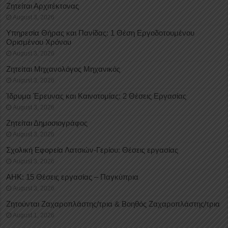
Ζητείται Αρχιτέκτονας
August 3, 2026
Υπηρεσία Θήρας και Πανίδας: 1 Θέση Eργοδοτουμένου
Oρισμένου Xρόνου
August 3, 2026
Ζητείται Μηχανολόγος Μηχανικός
August 3, 2026
Ίδρυμα Έρευνας και Καινοτομίας: 2 Θέσεις Εργασίας
August 3, 2026
Ζητείται Δημοσιογράφος
August 3, 2026
Σχολική Εφορεία Λατσιών-Γερίου: Θέσεις εργασίας
August 3, 2026
ΑΗΚ: 15 Θέσεις εργασίας – Παγκύπρια
August 3, 2026
Ζητούνται Ζαχαροπλάστης/τρια & Βοηθός Ζαχαροπλάστης/τρια
August 1, 2026