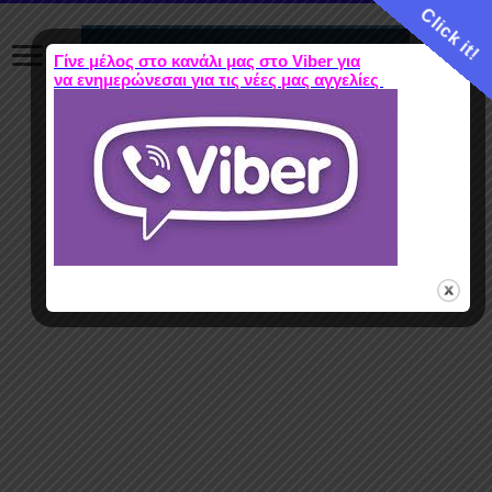
Click it!
Γίνε μέλος στο κανάλι μας στο Viber για
να ενημερώνεσαι για τις νέες μας αγγελίες