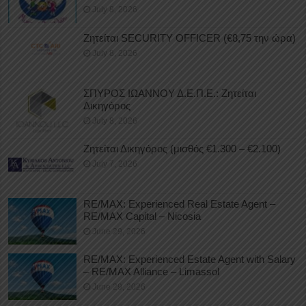
July 8, 2026
Ζητείται SECURITY OFFICER (€8,75 την ώρα)
July 8, 2026
ΣΠΥΡΟΣ ΙΩΑΝΝΟΥ Δ.Ε.Π.Ε.: Ζητείται
Δικηγόρος
July 8, 2026
Ζητείται Δικηγόρος (μισθός €1.300 – €2.100)
July 7, 2026
RE/MAX: Experienced Real Estate Agent –
RE/MAX Capital – Nicosia
June 29, 2026
RE/MAX: Experienced Estate Agent with Salary
– RE/MAX Alliance – Limassol
June 29, 2026