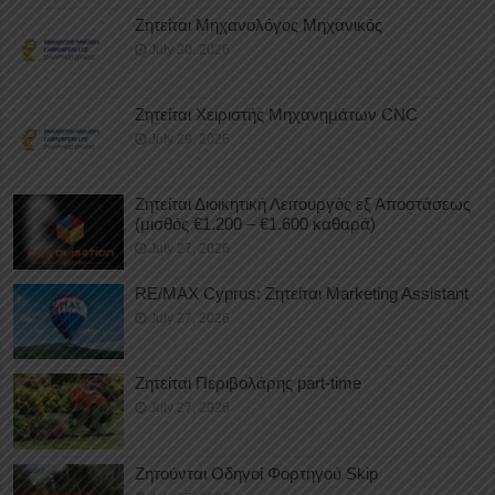
Ζητείται Μηχανολόγος Μηχανικός
July 30, 2026
Ζητείται Χειριστής Μηχανημάτων CNC
July 29, 2026
Ζητείται Διοικητική Λειτουργός εξ Αποστάσεως
(μισθός €1.200 – €1.600 καθαρά)
July 27, 2026
RE/MAX Cyprus: Ζητείται Marketing Assistant
July 27, 2026
Ζητείται Περιβολάρης part-time
July 27, 2026
Ζητούνται Οδηγοί Φορτηγού Skip