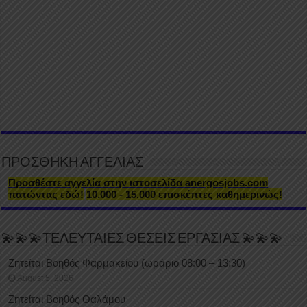
ΠΡΟΣΘΗΚΗ ΑΓΓΕΛΙΑΣ
Προσθέστε αγγελία στην ιστοσελίδα anergosjobs.com
πατώντας εδώ!
10.000 - 15.000 επισκέπτες καθημερινώς!
💫💫💫ΤΕΛΕΥΤΑΙΕΣ ΘΕΣΕΙΣ ΕΡΓΑΣΙΑΣ 💫💫💫
Ζητείται Βοηθός Φαρμακείου (ωράριο 08:00 – 13:30)
August 5, 2026
Ζητείται Βοηθός Θαλάμου