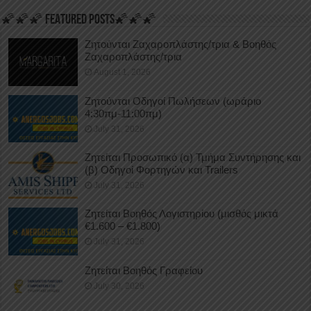
🌠🌠🌠 FEATURED POSTS🌠🌠🌠
Ζητούνται Ζαχαροπλάστης/τρια & Βοηθός
Ζαχαροπλάστης/τρια
August 1, 2026
Ζητούνται Οδηγοί Πωλήσεων (ωράριο
4:30πμ-11:00πμ)
July 31, 2026
Ζητείται Προσωπικό (α) Τμήμα Συντήρησης και
(β) Οδηγοί Φορτηγών και Trailers
July 31, 2026
Ζητείται Βοηθός Λογιστηρίου (μισθός μικτά
€1.600 – €1.800)
July 31, 2026
Ζητείται Βοηθός Γραφείου
July 30, 2026