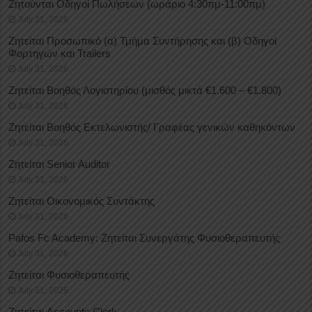
Ζητούνται Οδηγοί Πωλήσεων (ωράριο 4:30πμ-11:00πμ)
July 31, 2026
Ζητείται Προσωπικό (α) Τμήμα Συντήρησης και (β) Οδηγοί
Φορτηγών και Trailers
July 31, 2026
Ζητείται Βοηθός Λογιστηρίου (μισθός μικτά €1.600 – €1.800)
July 31, 2026
Ζητείται Βοηθός Εκτελωνιστής/ Γραφέας γενικών καθηκόντων
July 31, 2026
Ζητείται Senior Auditor
July 31, 2026
Ζητείται Οικονομικός Συντάκτης
July 31, 2026
Pafos Fc Academy: Ζητείται Συνεργάτης Φυσιοθεραπευτής
July 31, 2026
Ζητείται Φυσιοθεραπευτής
July 31, 2026
Ζητείται Accounts Clerk