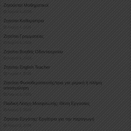
Ζητούνται Μαθηματικοί
August 4, 2026
Ζητείται Καθαρίστρια
August 4, 2026
Ζητείται Γραμματέας
August 4, 2026
Ζητείται Βοηθός Οδοντιατρείου
August 4, 2026
Ζητείται English Teacher
August 4, 2026
Ζητείται Φυσιοθεραπευτής/τρια για μερική ή πλήρη
απασχόληση
August 3, 2026
Παιδική Λέσχη Μοσφιλωτής: Θέση Εργασίας
August 3, 2026
Ζητείται Εργάτης/ Εργάτρια για την παραγωγή
August 3, 2026