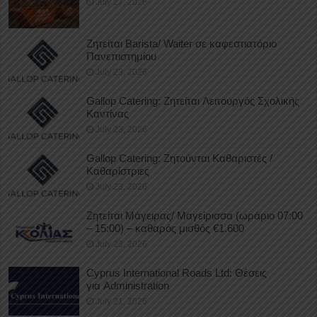
July 27, 2026
Ζητείται Barista/ Waiter σε καφεστιατόριο
Πανεπιστημίου
July 23, 2026
Gallop Catering: Ζητείται Λειτουργός Σχολικής
Καντίνας
July 23, 2026
Gallop Catering: Ζητούνται Καθαριστές /
Καθαρίστριες
July 23, 2026
Ζητείται Μάγειρας/ Μαγείρισσα (ωράριο 07:00
– 15:00) – καθαρός μισθός €1.600
July 23, 2026
Cyprus International Roads Ltd: Θέσεις
για Administration
July 21, 2026