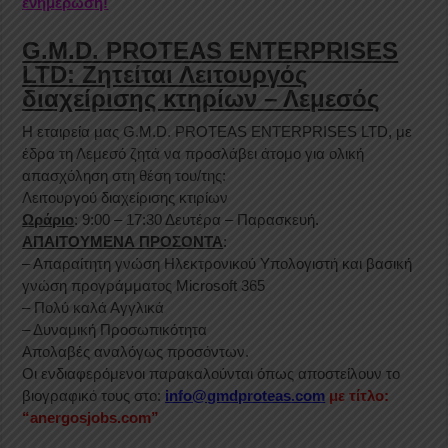
ενημέρωση!
G.M.D. PROTEAS ENTERPRISES
LTD: Ζητείται Λειτουργός
διαχείρισης κτηρίων – Λεμεσός
Η εταιρεία μας G.M.D. PROTEAS ENTERPRISES LTD, με
έδρα τη Λεμεσό ζητά να προσλάβει άτομο για ολική
απασχόληση στη θέση του/της:
Λειτουργού διαχείρισης κτιρίων
Ωράριο
: 9:00 – 17:30 Δευτέρα – Παρασκευή.
ΑΠΑΙΤΟΥΜΕΝΑ ΠΡΟΣΟΝΤΑ
:
– Απαραίτητη γνώση Ηλεκτρονικού Υπολογιστή και βασική
γνώση προγράμματος Microsoft 365
– Πολύ καλά Αγγλικά
– Δυναμική Προσωπικότητα
Απολαβές αναλόγως προσόντων.
Οι ενδιαφερόμενοι παρακαλούνται όπως αποστείλουν το
βιογραφικό τους στο:
info@gmdproteas.com
με τίτλο:
“anergosjobs.com”