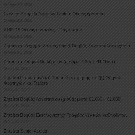
August 3, 2026
Σχολική Εφορεία Λατσιών-Γερίου: Θέσεις εργασίας
August 3, 2026
ΑΗΚ: 15 Θέσεις εργασίας – Παγκύπρια
August 3, 2026
Ζητούνται Ζαχαροπλάστης/τρια & Βοηθός Ζαχαροπλάστης/τρια
August 1, 2026
Ζητούνται Οδηγοί Πωλήσεων (ωράριο 4:30πμ-11:00πμ)
July 31, 2026
Ζητείται Προσωπικό (α) Τμήμα Συντήρησης και (β) Οδηγοί
Φορτηγών και Trailers
July 31, 2026
Ζητείται Βοηθός Λογιστηρίου (μισθός μικτά €1.600 – €1.800)
July 31, 2026
Ζητείται Βοηθός Εκτελωνιστής/ Γραφέας γενικών καθηκόντων
July 31, 2026
Ζητείται Senior Auditor