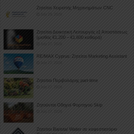
Ζητείται Χειριστής Μηχανημάτων CNC
July 29, 2026
Ζητείται Διοικητική Λειτουργός εξ Αποστάσεως
(μισθός €1.200 – €1.600 καθαρά)
July 27, 2026
RE/MAX Cyprus: Ζητείται Marketing Assistant
July 27, 2026
Ζητείται Περιβολάρης part-time
July 27, 2026
Ζητούνται Οδηγοί Φορτηγού Skip
July 27, 2026
Ζητείται Barista/ Waiter σε καφεστιατόριο