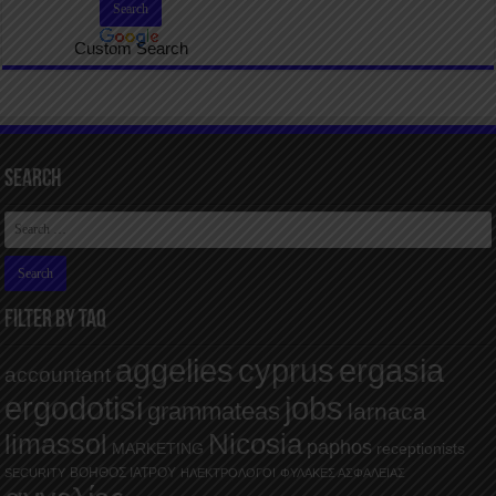
Custom Search
Search
FILTER BY TAQ
aggelies
cyprus
ergasia
accountant
ergodotisi
jobs
grammateas
larnaca
Nicosia
limassol
paphos
MARKETING
receptionists
ΒΟΗΘΟΣ ΙΑΤΡΟΥ
SECURITY
ΗΛΕΚΤΡΟΛΟΓΟΙ
ΦΥΛΑΚΕΣ ΑΣΦΑΛΕΙΑΣ