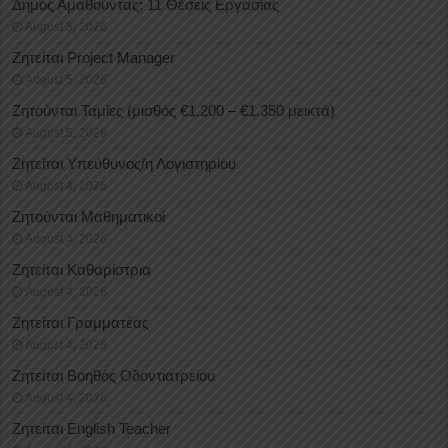
Δήμος Αμαθούντας: 11 Θέσεις Εργασίας
August 5, 2026
Ζητείται Project Manager
August 5, 2026
Ζητούνται Ταμίες (μισθός €1.200 – €1.350 μεικτά)
August 5, 2026
Ζητείται Υπεύθυνος/η Λογιστηρίου
August 4, 2026
Ζητούνται Μαθηματικοί
August 4, 2026
Ζητείται Καθαρίστρια
August 4, 2026
Ζητείται Γραμματέας
August 4, 2026
Ζητείται Βοηθός Οδοντιατρείου
August 4, 2026
Ζητείται English Teacher