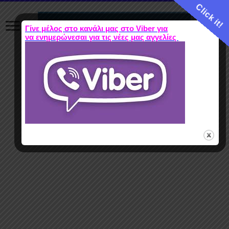
Click it!
Γίνε μέλος στο κανάλι μας στο Viber για
να ενημερώνεσαι για τις νέες μας αγγελίες