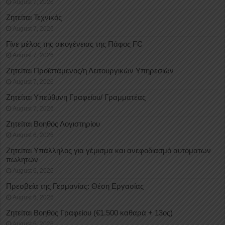
August 7, 2026
Ζητείται Τεχνικός
August 7, 2026
Γίνε μέλος της οικογένειας της Πάφος FC
August 7, 2026
Ζητείται Προϊστάμενος/η Λειτουργικών Υπηρεσιών
August 7, 2026
Ζητείται Υπεύθυνη Γραφείου/ Γραμματέας
August 7, 2026
Ζητείται Βοηθός Λογιστηρίου
August 6, 2026
Ζητείται Υπάλληλος για γέμισμα και ανεφοδιασμό αυτόματων
πωλητών
August 6, 2026
Πρεσβεία της Γερμανίας: Θέση Εργασίας
August 6, 2026
Ζητείται Βοηθός Γραφείου (€1.500 καθαρά + 13ος)
August 6, 2026