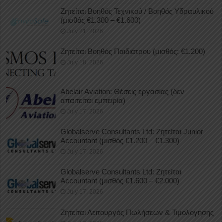
Ζητείται Βοηθός Τεχνικού / Βοηθός Υδραυλικού
(μισθός €1.300 – €1.600)
July 21, 2026
Ζητείται Βοηθός Παιδιάτρου (μισθός: €1.200)
July 18, 2026
Abelair Aviation: Θέσεις εργασίας (δεν
απαιτείται εμπειρία)
July 17, 2026
Globalserve Consultants Ltd: Ζητείται Junior
Accountant (μισθός €1.200 – €1.300)
July 17, 2026
Globalserve Consultants Ltd: Ζητείται
Accountant (μισθός €1.600 – €2.000)
July 17, 2026
Ζητείται Λειτουργός Πωλήσεων & Τιμολόγησης