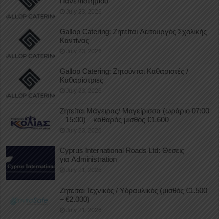
Πανεπιστημίου
July 23, 2026
Gallop Catering: Ζητείται Λειτουργός Σχολικής
Καντίνας
July 23, 2026
Gallop Catering: Ζητούνται Καθαριστές /
Καθαρίστριες
July 23, 2026
Ζητείται Μάγειρας/ Μαγείρισσα (ωράριο 07:00
– 15:00) – καθαρός μισθός €1.600
July 23, 2026
Cyprus International Roads Ltd: Θέσεις
για Administration
July 21, 2026
Ζητείται Τεχνικός / Υδραυλικός (μισθός €1.500
– €2.000)
July 21, 2026