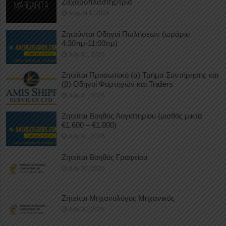
Ζαχαροπλάστης/τρια
August 1, 2026
Ζητούνται Οδηγοί Πωλήσεων (ωράριο
4:30πμ-11:00πμ)
July 31, 2026
Ζητείται Προσωπικό (α) Τμήμα Συντήρησης και
(β) Οδηγοί Φορτηγών και Trailers
July 31, 2026
Ζητείται Βοηθός Λογιστηρίου (μισθός μικτά
€1.600 – €1.800)
July 31, 2026
Ζητείται Βοηθός Γραφείου
July 30, 2026
Ζητείται Μηχανολόγος Μηχανικός
July 30, 2026