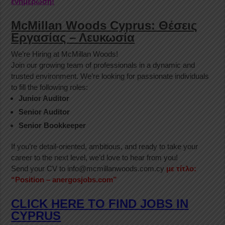
ενημέρωση!
McMillan Woods Cyprus: Θέσεις
Εργασίας – Λευκωσία
We’re Hiring at McMillan Woods!
Join our growing team of professionals in a dynamic and
trusted environment. We’re looking for passionate individuals
to fill the following roles:
Junior Auditor
Senior Auditor
Senior Bookkeeper
If you’re detail-oriented, ambitious, and ready to take your
career to the next level, we’d love to hear from you!
Send your CV to info@mcmillanwoods.com.cy
με τίτλο:
“Position – anergosjobs.com”
CLICK HERE TO FIND JOBS IN
CYPRUS