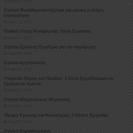
August 4, 2026
Ζητείται Φυσιοθεραπευτής/τρια για μερική ή πλήρη
απασχόληση
August 3, 2026
Παιδική Λέσχη Μοσφιλωτής: Θέση Εργασίας
August 3, 2026
Ζητείται Εργάτης/ Εργάτρια για την παραγωγή
August 3, 2026
Ζητείται Αρχιτέκτονας
August 3, 2026
Υπηρεσία Θήρας και Πανίδας: 1 Θέση Eργοδοτουμένου
Oρισμένου Xρόνου
August 3, 2026
Ζητείται Μηχανολόγος Μηχανικός
August 3, 2026
Ίδρυμα Έρευνας και Καινοτομίας: 2 Θέσεις Εργασίας
August 3, 2026
Ζητείται Δημοσιογράφος