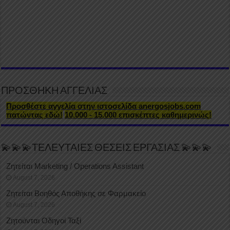
ΠΡΟΣΘΗΚΗ ΑΓΓΕΛΙΑΣ
Προσθέστε αγγελία στην ιστοσελίδα anergosjobs.com
πατώντας εδώ!
10.000 - 15.000 επισκέπτες καθημερινώς!
💫💫💫ΤΕΛΕΥΤΑΙΕΣ ΘΕΣΕΙΣ ΕΡΓΑΣΙΑΣ 💫💫💫
Ζητείται Marketing / Operations Assistant
August 7, 2026
Ζητείται Βοηθός Αποθήκης σε Φαρμακείο
August 7, 2026
Ζητούνται Οδηγοί Ταξί