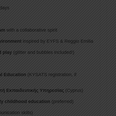
days
eam
with a collaborative spirit
nvironment
inspired by EYFS & Reggio Emilia
d play
(glitter and bubbles included!)
l Education
(KYSATS registration, if
πή Εκπαιδευτικής Υπηρεσίας
(Cyprus)
ly childhood education
(preferred)
nication skills)