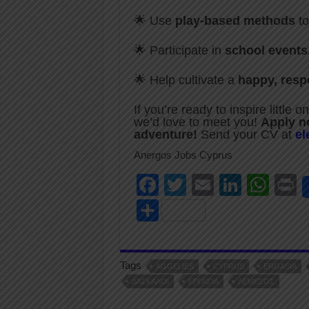
🌟 Use
play-based methods
to
🌟 Participate in
school events
🌟 Help cultivate a
happy, resp
If you’re ready to inspire little
we’d love to meet you!
Apply n
adventure!
Send your CV at
el
Anergos Jobs Cyprus
F
T
E
Li
W
P
a
wi
m
n
h
i
S
c
tt
ail
k
at
t
h
e
er
e
s
ar
Tags
b
dI
A
AGGELIES
CYPRUS
ERGASIA
e
ΔΆΣΚΑΛΟΙ
ΕΡΓΑΣΊΑ
ΛΕΜΕΣΌΣ
o
n
p