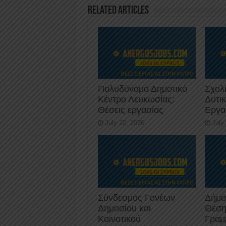
o
p
Related Articles
k
Πολυδύναμο Δημοτικό
Σχολ
Κέντρο Λευκωσίας:
Δυτι
Θέσεις εργασίας
Εργα
July 22, 2026
July
Σύνδεσμος Γονέων
Δήμο
Δημοσίου και
Θέση
Κοινοτικού
Γραμ