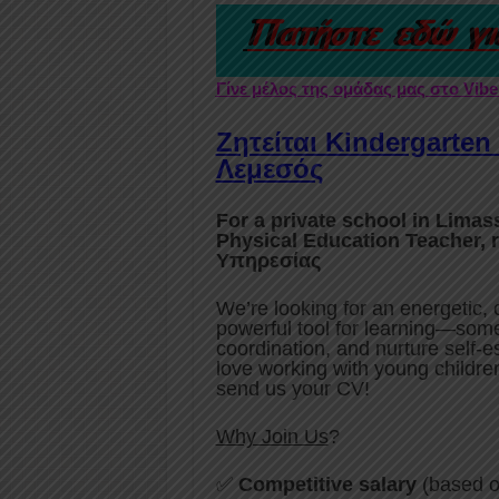
Γίνε μέλος της ομάδας μας στο Vib
Ζητείται Kindergarten
Λεμεσός
For a private school in Limas
Physical Education Teacher, 
Υπηρεσίας
We’re looking for an energetic
powerful tool for learning—some
coordination, and nurture self-e
love working with young children
send us your CV!
Why Join Us
?
✅
Competitive salary
(based on