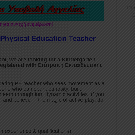
er για συνεχή ενημέρωση!
 Physical Education Teacher –
sol, we are looking for a Kindergarten
registered with Επιτροπή Εκπαιδευτικής
, caring PE teacher who sees movement as a
one who can spark curiosity, build
steem through fun, dynamic activities. If you
 and believe in the magic of active play, do
 experience & qualifications)