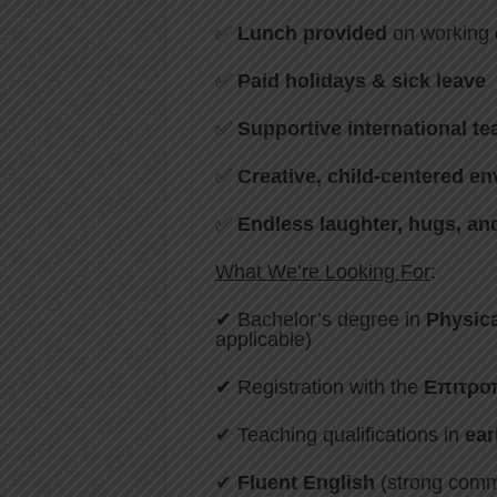
✅
Lunch provided
on working 
✅
Paid holidays & sick leave
✅
Supportive international t
✅
Creative, child-centered e
✅
Endless laughter, hugs, an
What We’re Looking For
:
✔ Bachelor’s degree in
Physica
applicable)
✔ Registration with the
Επιτρο
✔ Teaching qualifications in
ear
✔
Fluent English
(strong commu