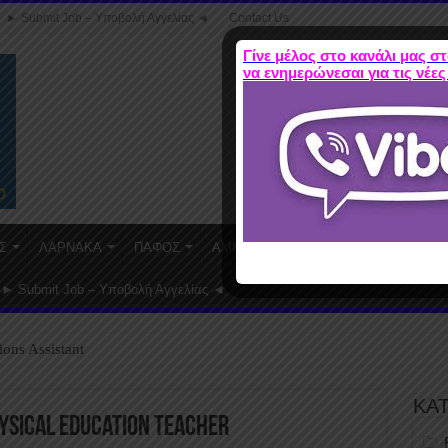
► Submit Job – Υποβολή Αγγελίας ◄
Contact Us
Γίνε μέλος στο κανάλι μας στ
να ενημερώνεσαι για τις νέες
Σ
ΛΑΡΝΑΚΑ
ΠΑΦΟΣ
ΑΜΜΟΧΩΣΤΟΣ
WORK FROM HO
► Submit Job – Υποβολή Αγγελίας ◄
ions Assistant
ΚΑ
sical Education Teacher