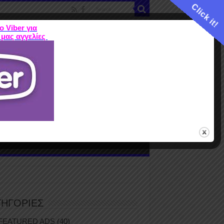
Click it!
ο Viber για
 μας αγγελίες
ME
FEATURED ADS
ΤΙΜΕΣ
Terms
ΤΗΓΟΡΙΕΣ
FEATURED ADS
(40)