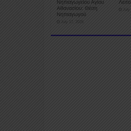
Νηπιαγωγείου Αγίου
Λειτ
Αθανασίου: Θέση
July
Νηπιαγωγού
July 17, 2026