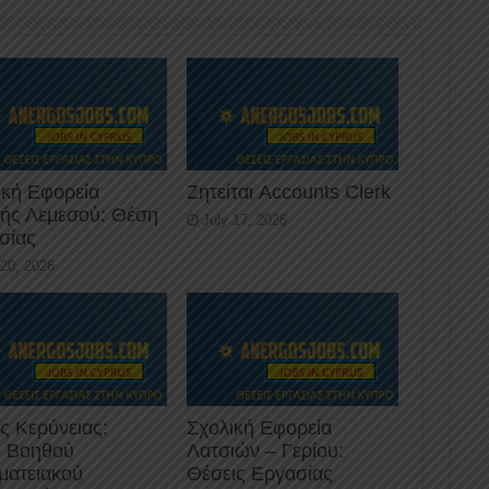
ική Εφορεία
Ζητείται Accounts Clerk
κής Λεμεσού: Θέση
July 17, 2026
σίας
 20, 2026
ς Κερύνειας:
Σχολική Εφορεία
 Βοηθού
Λατσιών – Γερίου:
ματειακού
Θέσεις Εργασίας