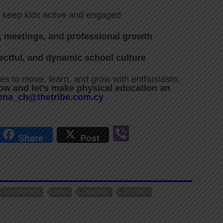
 keep kids active and engaged
, meetings, and professional growth
ectful, and dynamic school culture
 ones to move, learn, and grow with enthusiasm,
ow and let’s make physical education an
ena_ch@thetribe.com.cy
r
Vi
Share
Post
n
b
er
ERGODOTISI
JOBS
LIMASSOL
ΑΓΓΕΛΊΕΣ