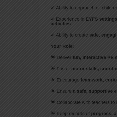
✔ Ability to approach all childr
✔ Experience in
EYFS setting
activities
✔ Ability to create
safe, engagi
Your Role
:
🌟 Deliver
fun, interactive PE
🌟 Foster
motor skills, coordi
🌟 Encourage
teamwork, curios
🌟 Ensure a
safe, supportive 
🌟 Collaborate with teachers to
🌟 Keep records of
progress, 