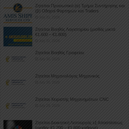
Ζητείται Προσωπικό (α) Τμήμα Συντήρησης και
(β) Οδηγοί Φορτηγών και Trailers
July 31, 2026
Ζητείται Βοηθός Λογιστηρίου (μισθός μικτά
€1.600 – €1.800)
July 31, 2026
Ζητείται Βοηθός Γραφείου
July 30, 2026
Ζητείται Μηχανολόγος Μηχανικός
July 30, 2026
Ζητείται Χειριστής Μηχανημάτων CNC
July 29, 2026
Ζητείται Διοικητική Λειτουργός εξ Αποστάσεως
(μισθός €1.200 – €1.600 καθαρά)