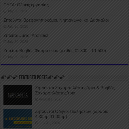
CYTA: Θέσεις εργασίας
July 30, 2026
Ζητούνται Βρεφονηπιοκόμοι, Νηπιαγωγοί και Δασκάλοι
July 30, 2026
Ζητείται Junior Architect
July 30, 2026
Ζητείται Βοηθός Φαρμακείου (μισθός €1.300 – €1.500)
July 30, 2026
🌠🌠🌠 FEATURED POSTS🌠🌠🌠
Ζητούνται Ζαχαροπλάστης/τρια & Βοηθός
Ζαχαροπλάστης/τρια
August 1, 2026
Ζητούνται Οδηγοί Πωλήσεων (ωράριο
4:30πμ-11:00πμ)
July 31, 2026