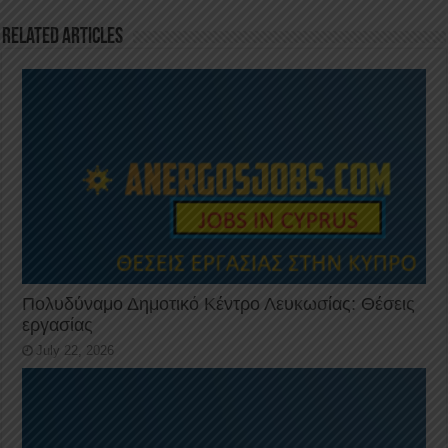
o
p
Related Articles
k
Πολυδύναμο Δημοτικό Κέντρο Λευκωσίας: Θέσεις
εργασίας
July 22, 2026