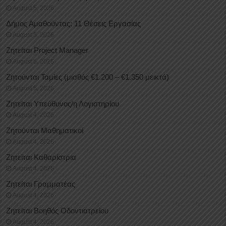
August 5, 2026
Δήμος Αμαθούντας: 11 Θέσεις Εργασίας
August 5, 2026
Ζητείται Project Manager
August 5, 2026
Ζητούνται Ταμίες (μισθός €1.200 – €1.350 μεικτά)
August 5, 2026
Ζητείται Υπεύθυνος/η Λογιστηρίου
August 4, 2026
Ζητούνται Μαθηματικοί
August 4, 2026
Ζητείται Καθαρίστρια
August 4, 2026
Ζητείται Γραμματέας
August 4, 2026
Ζητείται Βοηθός Οδοντιατρείου
August 4, 2026