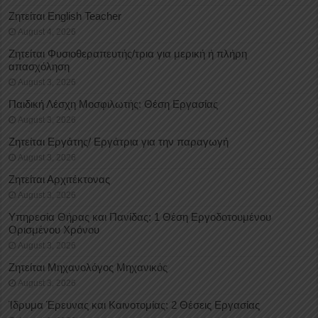
Ζητείται English Teacher
August 4, 2026
Ζητείται Φυσιοθεραπευτής/τρια για μερική ή πλήρη
απασχόληση
August 3, 2026
Παιδική Λέσχη Μοσφιλωτής: Θέση Εργασίας
August 3, 2026
Ζητείται Εργάτης/ Εργάτρια για την παραγωγή
August 3, 2026
Ζητείται Αρχιτέκτονας
August 3, 2026
Υπηρεσία Θήρας και Πανίδας: 1 Θέση Eργοδοτουμένου
Oρισμένου Xρόνου
August 3, 2026
Ζητείται Μηχανολόγος Μηχανικός
August 3, 2026
Ίδρυμα Έρευνας και Καινοτομίας: 2 Θέσεις Εργασίας