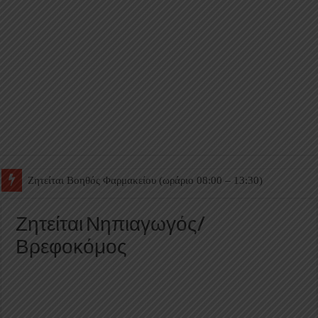
Ζητείται Βοηθός Θαλάμου
Ζητείται Νηπιαγωγός/
Βρεφοκόμος