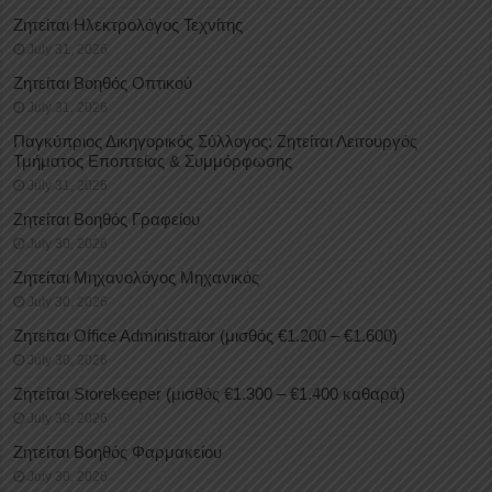
Ζητείται Ηλεκτρολόγος Τεχνίτης
July 31, 2026
Ζητείται Βοηθός Οπτικού
July 31, 2026
Παγκύπριος Δικηγορικός Σύλλογος: Ζητείται Λειτουργός
Τμήματος Εποπτείας & Συμμόρφωσης
July 31, 2026
Ζητείται Βοηθός Γραφείου
July 30, 2026
Ζητείται Μηχανολόγος Μηχανικός
July 30, 2026
Ζητείται Office Administrator (μισθός €1.200 – €1.600)
July 30, 2026
Ζητείται Storekeeper (μισθός €1.300 – €1.400 καθαρά)
July 30, 2026
Ζητείται Βοηθός Φαρμακείου
July 30, 2026