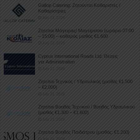
Gallop Catering: Ζητούνται Καθαριστές /
Καθαρίστριες
July 23, 2026
Ζητείται Μάγειρας/ Μαγείρισσα (ωράριο 07:00
– 15:00) – καθαρός μισθός €1.600
July 23, 2026
Cyprus International Roads Ltd: Θέσεις
για Administration
July 21, 2026
Ζητείται Τεχνικός / Υδραυλικός (μισθός €1.500
– €2.000)
July 21, 2026
Ζητείται Βοηθός Τεχνικού / Βοηθός Υδραυλικού
(μισθός €1.300 – €1.600)
July 21, 2026
Ζητείται Βοηθός Παιδιάτρου (μισθός: €1.200)
July 18, 2026