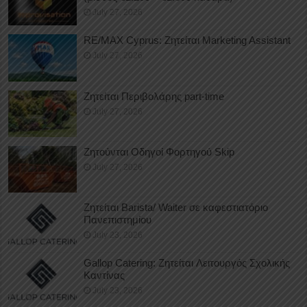
July 27, 2026
RE/MAX Cyprus: Ζητείται Marketing Assistant
July 27, 2026
Ζητείται Περιβολάρης part-time
July 27, 2026
Ζητούνται Οδηγοί Φορτηγού Skip
July 27, 2026
Ζητείται Barista/ Waiter σε καφεστιατόριο
Πανεπιστημίου
July 23, 2026
Gallop Catering: Ζητείται Λειτουργός Σχολικής
Καντίνας
July 23, 2026