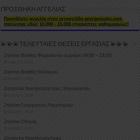
ΠΡΟΣΘΗΚΗ ΑΓΓΕΛΙΑΣ
Προσθέστε αγγελία στην ιστοσελίδα anergosjobs.com
πατώντας εδώ!
10.000 - 15.000 επισκέπτες καθημερινώς!
💫💫💫ΤΕΛΕΥΤΑΙΕΣ ΘΕΣΕΙΣ ΕΡΓΑΣΙΑΣ 💫💫💫
Ζητείται Βοηθός Φαρμακείου (ωράριο 08:00 – 13:30)
August 5, 2026
Ζητείται Βοηθός Θαλάμου
August 5, 2026
Ζητούνται Νοσηλευτές/τριες Χειρουργείου
August 5, 2026
Ζητείται Γραμματέας Λογιστηρίου
August 5, 2026
Ζητείται Οδηγός
August 5, 2026
Ζητούνται Νοσηλευτές/τριες