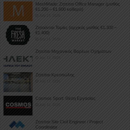
MeshMade: Ζητείται Office Manager (μισθός
€1.200 – €1.600 καθαρά)
July 15, 2026
Ζητούνται Ταμίες (αρχικός μισθός €1.300 –
€1.400)
July 14, 2026
Ζητείται Μηχανικός Βαρέων Οχημάτων
July 13, 2026
Ζητείται Κρεοπώλης
July 12, 2026
Cosmos Sport: Θέση Εργασίας
July 10, 2026
Ζητείται Site Civil Engineer / Project
Coordinator