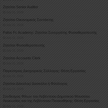
Ζητείται Senior Auditor
July 31, 2026
Ζητείται Οικονομικός Συντάκτης
July 31, 2026
Pafos Fc Academy: Ζητείται Συνεργάτης Φυσιοθεραπευτής
July 31, 2026
Ζητείται Φυσιοθεραπευτής
July 31, 2026
Ζητείται Accounts Clerk
July 31, 2026
Παγκύπριος Δικηγορικός Σύλλογος: Θέση Εργασίας
July 31, 2026
Ζητείται Δάκαλος/ Δασκάλα ή Φιλόλογος
July 31, 2026
Σύνδεσμος Φίλων του Λεβέντειου Δημοτικού Μουσείου
Λευκωσίας και της Λεβέντειου Πινακοθήκης: Θέση Εργασίας
July 31, 2026