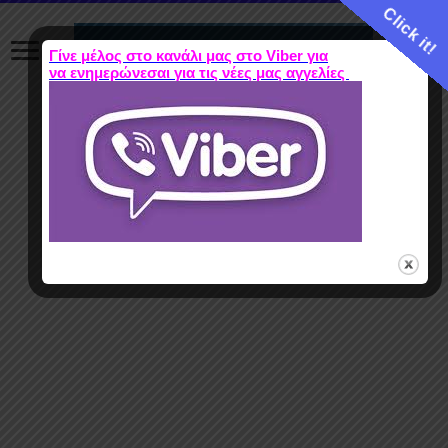
Click it!
Γίνε μέλος στο κανάλι μας στο Viber για
να ενημερώνεσαι για τις νέες μας αγγελίες