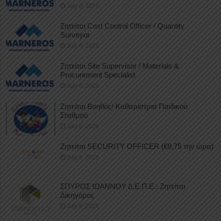
July 9, 2026
Ζητείται Cost Control Officer / Quantity
Surveyor
July 9, 2026
Ζητείται Site Supervisor / Materials &
Procurement Specialist
July 9, 2026
Ζητείται Βοηθός/ Καθαρίστρια Παιδικού
Σταθμού
July 8, 2026
Ζητείται SECURITY OFFICER (€8,75 την ώρα)
July 8, 2026
ΣΠΥΡΟΣ ΙΩΑΝΝΟΥ Δ.Ε.Π.Ε.: Ζητείται
Δικηγόρος
July 8, 2026