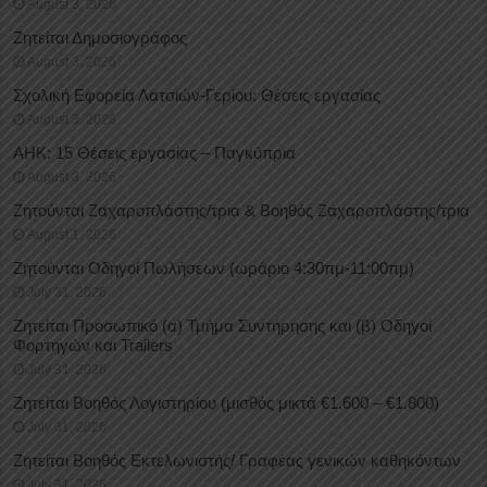
August 3, 2026
Ζητείται Δημοσιογράφος
August 3, 2026
Σχολική Εφορεία Λατσιών-Γερίου: Θέσεις εργασίας
August 3, 2026
ΑΗΚ: 15 Θέσεις εργασίας – Παγκύπρια
August 3, 2026
Ζητούνται Ζαχαροπλάστης/τρια & Βοηθός Ζαχαροπλάστης/τρια
August 1, 2026
Ζητούνται Οδηγοί Πωλήσεων (ωράριο 4:30πμ-11:00πμ)
July 31, 2026
Ζητείται Προσωπικό (α) Τμήμα Συντήρησης και (β) Οδηγοί
Φορτηγών και Trailers
July 31, 2026
Ζητείται Βοηθός Λογιστηρίου (μισθός μικτά €1.600 – €1.800)
July 31, 2026
Ζητείται Βοηθός Εκτελωνιστής/ Γραφέας γενικών καθηκόντων
July 31, 2026