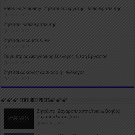
Pafos Fc Academy: Ζητείται Συνεργάτης Φυσιοθεραπευτής
July 31, 2026
Ζητείται Φυσιοθεραπευτής
July 31, 2026
Ζητείται Accounts Clerk
July 31, 2026
Παγκύπριος Δικηγορικός Σύλλογος: Θέση Εργασίας
July 31, 2026
Ζητείται Δάκαλος/ Δασκάλα ή Φιλόλογος
July 31, 2026
🌠🌠🌠 FEATURED POSTS🌠🌠🌠
Ζητούνται Ζαχαροπλάστης/τρια & Βοηθός
Ζαχαροπλάστης/τρια
August 1, 2026