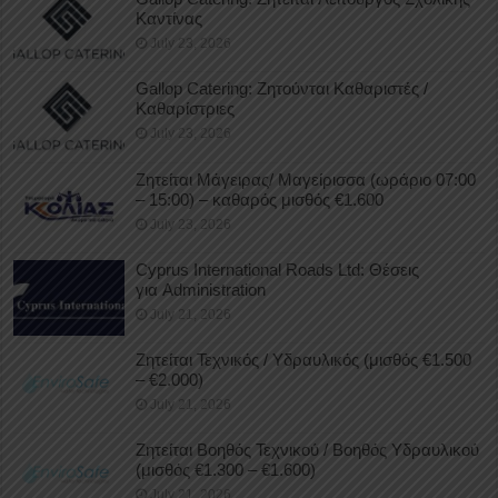
Καντίνας
July 23, 2026
Gallop Catering: Ζητούνται Καθαριστές /
Καθαρίστριες
July 23, 2026
Ζητείται Μάγειρας/ Μαγείρισσα (ωράριο 07:00
– 15:00) – καθαρός μισθός €1.600
July 23, 2026
Cyprus International Roads Ltd: Θέσεις
για Administration
July 21, 2026
Ζητείται Τεχνικός / Υδραυλικός (μισθός €1.500
– €2.000)
July 21, 2026
Ζητείται Βοηθός Τεχνικού / Βοηθός Υδραυλικού
(μισθός €1.300 – €1.600)
July 21, 2026