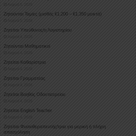
August 5, 2026
Ζητούνται Ταμίες (μισθός €1.200 – €1.350 μεικτά)
August 5, 2026
Ζητείται Υπεύθυνος/η Λογιστηρίου
August 4, 2026
Ζητούνται Μαθηματικοί
August 4, 2026
Ζητείται Καθαρίστρια
August 4, 2026
Ζητείται Γραμματέας
August 4, 2026
Ζητείται Βοηθός Οδοντιατρείου
August 4, 2026
Ζητείται English Teacher
August 4, 2026
Ζητείται Φυσιοθεραπευτής/τρια για μερική ή πλήρη
απασχόληση