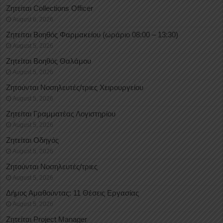
Ζητείται Collections Officer
August 6, 2026
Ζητείται Βοηθός Φαρμακείου (ωράριο 08:00 – 13:30)
August 5, 2026
Ζητείται Βοηθός Θαλάμου
August 5, 2026
Ζητούνται Νοσηλευτές/τριες Χειρουργείου
August 5, 2026
Ζητείται Γραμματέας Λογιστηρίου
August 5, 2026
Ζητείται Οδηγός
August 5, 2026
Ζητούνται Νοσηλευτές/τριες
August 5, 2026
Δήμος Αμαθούντας: 11 Θέσεις Εργασίας
August 5, 2026
Ζητείται Project Manager