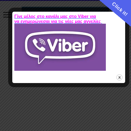
Click it!
Γίνε μέλος στο κανάλι μας στο Viber για
να ενημερώνεσαι για τις νέες μας αγγελίες