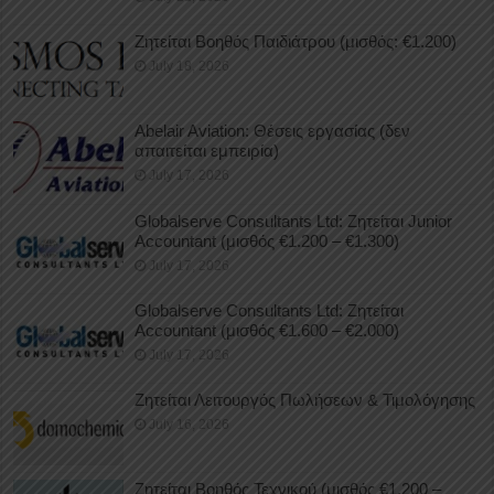
Ζητείται Βοηθός Παιδιάτρου (μισθός: €1.200)
July 18, 2026
Abelair Aviation: Θέσεις εργασίας (δεν
απαιτείται εμπειρία)
July 17, 2026
Globalserve Consultants Ltd: Ζητείται Junior
Accountant (μισθός €1.200 – €1.300)
July 17, 2026
Globalserve Consultants Ltd: Ζητείται
Accountant (μισθός €1.600 – €2.000)
July 17, 2026
Ζητείται Λειτουργός Πωλήσεων & Τιμολόγησης
July 16, 2026
Ζητείται Βοηθός Τεχνικού (μισθός €1.200 –