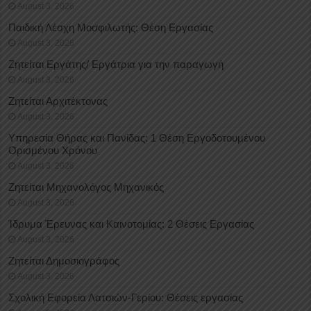
August 3, 2026
Παιδική Λέσχη Μοσφιλωτής: Θέση Εργασίας
August 3, 2026
Ζητείται Εργάτης/ Εργάτρια για την παραγωγή
August 3, 2026
Ζητείται Αρχιτέκτονας
August 3, 2026
Υπηρεσία Θήρας και Πανίδας: 1 Θέση Eργοδοτουμένου
Oρισμένου Xρόνου
August 3, 2026
Ζητείται Μηχανολόγος Μηχανικός
August 3, 2026
Ίδρυμα Έρευνας και Καινοτομίας: 2 Θέσεις Εργασίας
August 3, 2026
Ζητείται Δημοσιογράφος
August 3, 2026
Σχολική Εφορεία Λατσιών-Γερίου: Θέσεις εργασίας