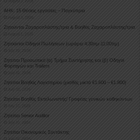
August 3, 2026
ΑΗΚ: 15 Θέσεις εργασίας – Παγκύπρια
August 3, 2026
Ζητούνται Ζαχαροπλάστης/τρια & Βοηθός Ζαχαροπλάστης/τρια
August 1, 2026
Ζητούνται Οδηγοί Πωλήσεων (ωράριο 4:30πμ-11:00πμ)
July 31, 2026
Ζητείται Προσωπικό (α) Τμήμα Συντήρησης και (β) Οδηγοί
Φορτηγών και Trailers
July 31, 2026
Ζητείται Βοηθός Λογιστηρίου (μισθός μικτά €1.600 – €1.800)
July 31, 2026
Ζητείται Βοηθός Εκτελωνιστής/ Γραφέας γενικών καθηκόντων
July 31, 2026
Ζητείται Senior Auditor
July 31, 2026
Ζητείται Οικονομικός Συντάκτης
July 31, 2026