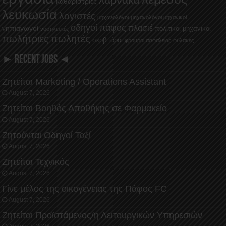
καθαρίστριες
λευκωσία
λογιστές
μηχανολόγοι
μηχανολόγοι μηχανικοί
οδηγοί
πάφος
πλασιέ
νηπιαγωγοί
πολιτικοί μηχανικοί
νοσηλευτές
πωλήτριες
πωλητές
σερβιτόροι
φρουροί ασφαλείας
φύλακες
► RECENT JOBS ◄
Ζητείται Marketing / Operations Assistant
August 7, 2026
Ζητείται Βοηθός Αποθήκης σε Φαρμακείο
August 7, 2026
Ζητούνται Οδηγοί Ταξί
August 7, 2026
Ζητείται Τεχνικός
August 7, 2026
Γίνε μέλος της οικογένειας της Πάφος FC
August 7, 2026
Ζητείται Προϊστάμενος/η Λειτουργικών Υπηρεσιών