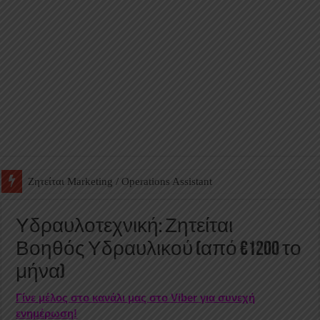
Ζητείται Βοηθός Αποθήκης σε Φαρμακείο
Υδραυλοτεχνική: Ζητείται
Βοηθός Υδραυλικού (από €1200 το
μήνα)
Γίνε μέλος στο κανάλι μας στο Viber για συνεχή
ενημέρωση!