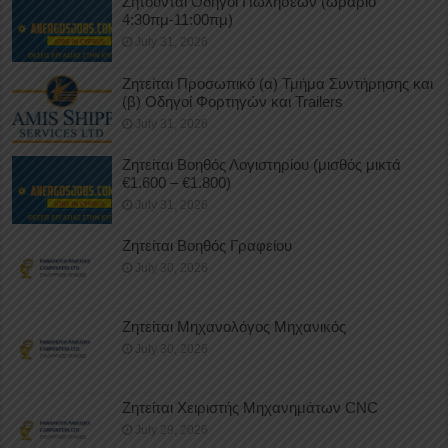
Ζητούνται Οδηγοί Πωλήσεων (ωράριο
4:30πμ-11:00πμ)
July 31, 2026
Ζητείται Προσωπικό (α) Τμήμα Συντήρησης και
(β) Οδηγοί Φορτηγών και Trailers
July 31, 2026
Ζητείται Βοηθός Λογιστηρίου (μισθός μικτά
€1.600 – €1.800)
July 31, 2026
Ζητείται Βοηθός Γραφείου
July 30, 2026
Ζητείται Μηχανολόγος Μηχανικός
July 30, 2026
Ζητείται Χειριστής Μηχανημάτων CNC
July 29, 2026