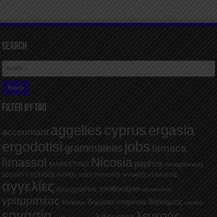
Search
FILTER BY TAQ
aggelies
cyprus
ergasia
accountant
ergodotisi
jobs
grammateas
larnaca
Nicosia
limassol
paphos
MARKETING
receptionists
ΒΟΗΘΟΣ ΙΑΤΡΟΥ
SECURITY
ΗΛΕΚΤΡΟΛΟΓΟΙ
ΦΥΛΑΚΕΣ ΑΣΦΑΛΕΙΑΣ
αγγελίες
αμμόχωστος
αποθηκάριοι
αρχιτέκτονας
γραμματέας
διανομείς
δημόσια υπηρεσία
δάσκαλοι
εργάτες
εργασία
λεμεσός
λάρνακα