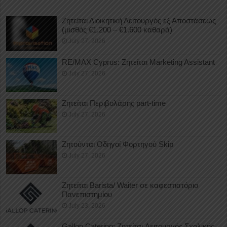
Ζητείται Διοικητική Λειτουργός εξ Αποστάσεως
(μισθός €1.200 – €1.600 καθαρά)
July 27, 2026
RE/MAX Cyprus: Ζητείται Marketing Assistant
July 27, 2026
Ζητείται Περιβολάρης part-time
July 27, 2026
Ζητούνται Οδηγοί Φορτηγού Skip
July 27, 2026
Ζητείται Barista/ Waiter σε καφεστιατόριο
Πανεπιστημίου
July 23, 2026
Gallop Catering: Ζητείται Λειτουργός Σχολικής