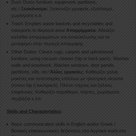
Dust: Dusts furniture, equipment, partitions,
etc./
Ξεσκόνισμα:
Ξεσκονίζει γραφεία, εξοπλισμό,
χωρίσματα κ.ά.
Trash: Empties waste baskets and recyclables and
transports to disposal area/
Απορρίμματα:
Αδειάζει
καλάθια απορριμμάτων και ανακύκλωσης και τα
μεταφέρει στην περιοχή απόρριψης
Other Duties: Cleans rugs, carpets and upholstered
furniture, using vacuum cleaner (hip or back pack). Washes
walls and woodwork. Washes windows, door panels,
partitions, sills, etc/
Άλλες εργασίες:
Καθαρίζει χαλιά,
μοκέτες και ταπετσαρίες επίπλων με ηλεκτρική σκούπα
(τύπου hip ή backpack). Πλένει τοίχους και ξύλινες
επιφάνειες. Καθαρίζει παράθυρα, πόρτες, χωρίσματα,
περβάζια κ.λπ.
Skills and Characteristics
:
Basic communication skills in English and/or Greek /
Βασικές επικοινωνιακές δεξιότητες στα Αγγλικά και/ή στα