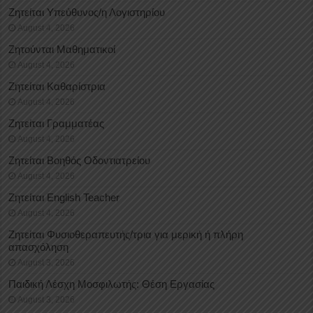
Ζητείται Υπεύθυνος/η Λογιστηρίου
August 4, 2026
Ζητούνται Μαθηματικοί
August 4, 2026
Ζητείται Καθαρίστρια
August 4, 2026
Ζητείται Γραμματέας
August 4, 2026
Ζητείται Βοηθός Οδοντιατρείου
August 4, 2026
Ζητείται English Teacher
August 4, 2026
Ζητείται Φυσιοθεραπευτής/τρια για μερική ή πλήρη
απασχόληση
August 3, 2026
Παιδική Λέσχη Μοσφιλωτής: Θέση Εργασίας
August 3, 2026