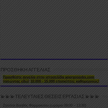
ΠΡΟΣΘΗΚΗ ΑΓΓΕΛΙΑΣ
Προσθέστε αγγελία στην ιστοσελίδα anergosjobs.com
πατώντας εδώ!
10.000 - 15.000 επισκέπτες καθημερινώς!
💫💫💫ΤΕΛΕΥΤΑΙΕΣ ΘΕΣΕΙΣ ΕΡΓΑΣΙΑΣ 💫💫💫
Ζητείται Βοηθός Φαρμακείου (ωράριο 08:00 – 13:30)