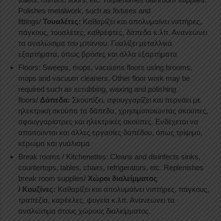
Polishes metalwork, such as fixtures and
fittings/
Τουαλέτες:
Καθαρίζει και απολυμαίνει νιπτήρες,
πάγκους, τουαλέτες, καθρέφτες, δάπεδα κ.λπ. Ανανεώνει
τα αναλώσιμα του μπάνιου. Γυαλίζει μεταλλικά
εξαρτήματα, όπως βρύσες και άλλα εξαρτήματα
Floors: Sweeps, mops, vacuums floors using brooms,
mops and vacuum cleaners. Other floor work may be
required such as scrubbing, waxing and polishing
floors/
Δάπεδα:
Σκουπίζει, σφουγγαρίζει και περνάει με
ηλεκτρική σκούπα τα δάπεδα, χρησιμοποιώντας σκούπες,
σφουγγαρίστρες και ηλεκτρικές σκούπες. Ενδέχεται να
απαιτούνται και άλλες εργασίες δαπέδου, όπως τρίψιμο,
κέρωμα και γυάλισμα
Break rooms / Kitchenettes: Cleans and disinfects sinks,
countertops, tables, chairs, refrigerators, etc. Replenishes
break room supplies/
Χώροι διαλείμματος
/
K
ουζίνες:
Καθαρίζει και απολυμαίνει νιπτήρες, πάγκους,
τραπέζια, καρέκλες, ψυγεία κ.λπ. Ανανεώνει τα
αναλώσιμα στους χώρους διαλείμματος.