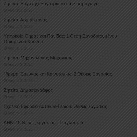
Ζητείται Εργάτης/ Εργάτρια για την παραγωγή
August 3, 2026
Ζητείται Αρχιτέκτονας
August 3, 2026
Υπηρεσία Θήρας και Πανίδας: 1 Θέση Eργοδοτουμένου
Oρισμένου Xρόνου
August 3, 2026
Ζητείται Μηχανολόγος Μηχανικός
August 3, 2026
Ίδρυμα Έρευνας και Καινοτομίας: 2 Θέσεις Εργασίας
August 3, 2026
Ζητείται Δημοσιογράφος
August 3, 2026
Σχολική Εφορεία Λατσιών-Γερίου: Θέσεις εργασίας
August 3, 2026
ΑΗΚ: 15 Θέσεις εργασίας – Παγκύπρια
August 3, 2026