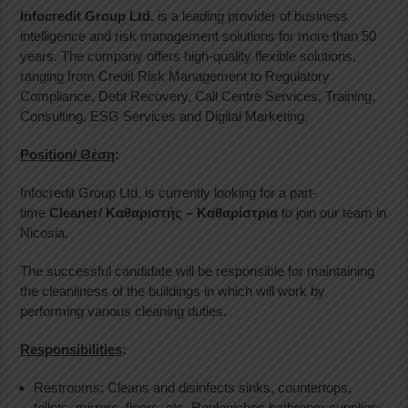
Infocredit Group
Ltd.
is a leading provider of business
intelligence and risk management solutions for more than 50
years. The company offers high-quality flexible solutions,
ranging from Credit Risk Management to Regulatory
Compliance, Debt Recovery, Call Centre Services, Training,
Consulting, ESG Services and Digital Marketing.
Position/
Θέση
:
Infocredit Group Ltd. is currently looking for a part-
time
Cleaner
/ Καθαριστ
ής
–
Καθαρίστρι
α
to join our team in
Nicosia.
The successful candidate will be responsible for maintaining
the cleanliness of the buildings in which will work by
performing various cleaning duties.
Responsibilities
:
Restrooms: Cleans and disinfects sinks, countertops,
toilets, mirrors, floors, etc. Replenishes bathroom supplies.