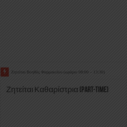
Ζητείται Βοηθός Θαλάμου
Ζητείται Καθαρίστρια (part-time)