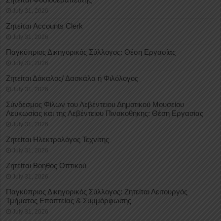
July 31, 2026
Ζητείται Accounts Clerk
July 31, 2026
Παγκύπριος Δικηγορικός Σύλλογος: Θέση Εργασίας
July 31, 2026
Ζητείται Δάκαλος/ Δασκάλα ή Φιλόλογος
July 31, 2026
Σύνδεσμος Φίλων του Λεβέντειου Δημοτικού Μουσείου
Λευκωσίας και της Λεβέντειου Πινακοθήκης: Θέση Εργασίας
July 31, 2026
Ζητείται Ηλεκτρολόγος Τεχνίτης
July 31, 2026
Ζητείται Βοηθός Οπτικού
July 31, 2026
Παγκύπριος Δικηγορικός Σύλλογος: Ζητείται Λειτουργός
Τμήματος Εποπτείας & Συμμόρφωσης
July 31, 2026