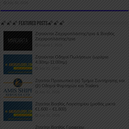
July 30, 2026
🌠🌠🌠 FEATURED POSTS🌠🌠🌠
Ζητούνται Ζαχαροπλάστης/τρια & Βοηθός
Ζαχαροπλάστης/τρια
August 1, 2026
Ζητούνται Οδηγοί Πωλήσεων (ωράριο
4:30πμ-11:00πμ)
July 31, 2026
Ζητείται Προσωπικό (α) Τμήμα Συντήρησης και
(β) Οδηγοί Φορτηγών και Trailers
July 31, 2026
Ζητείται Βοηθός Λογιστηρίου (μισθός μικτά
€1.600 – €1.800)
July 31, 2026
Ζητείται Βοηθός Γραφείου