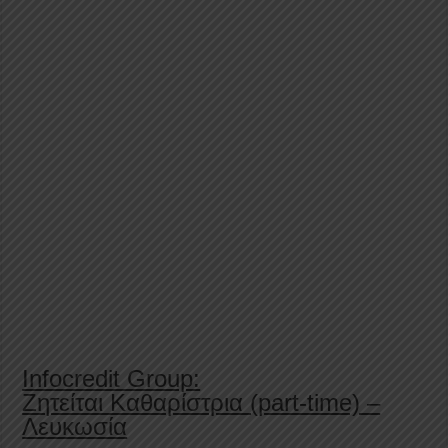
Infocredit Group:
Ζητείται Καθαρίστρια (part-time) –
Λευκωσία