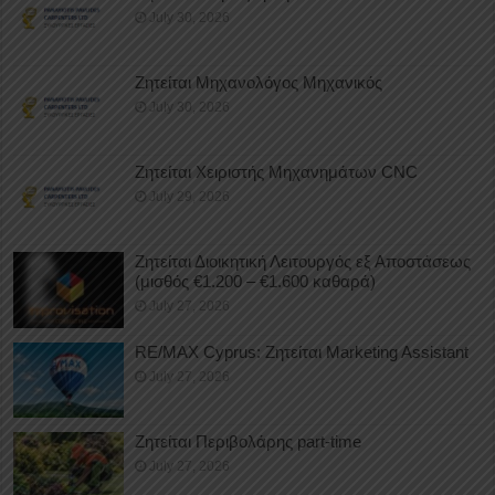
July 30, 2026
Ζητείται Μηχανολόγος Μηχανικός
July 30, 2026
Ζητείται Χειριστής Μηχανημάτων CNC
July 29, 2026
Ζητείται Διοικητική Λειτουργός εξ Αποστάσεως
(μισθός €1.200 – €1.600 καθαρά)
July 27, 2026
RE/MAX Cyprus: Ζητείται Marketing Assistant
July 27, 2026
Ζητείται Περιβολάρης part-time
July 27, 2026