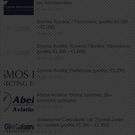
για Administration
July 21, 2026
Ζητείται Τεχνικός / Υδραυλικός (μισθός €1.500
– €2.000)
July 21, 2026
Ζητείται Βοηθός Τεχνικού / Βοηθός Υδραυλικού
(μισθός €1.300 – €1.600)
July 21, 2026
Ζητείται Βοηθός Παιδιάτρου (μισθός: €1.200)
July 18, 2026
Abelair Aviation: Θέσεις εργασίας (δεν
απαιτείται εμπειρία)
July 17, 2026
Globalserve Consultants Ltd: Ζητείται Junior
Accountant (μισθός €1.200 – €1.300)
July 17, 2026