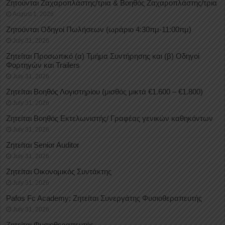
Ζητούνται Ζαχαροπλάστης/τρια & Βοηθός Ζαχαροπλάστης/τρια
August 1, 2026
Ζητούνται Οδηγοί Πωλήσεων (ωράριο 4:30πμ-11:00πμ)
July 31, 2026
Ζητείται Προσωπικό (α) Τμήμα Συντήρησης και (β) Οδηγοί
Φορτηγών και Trailers
July 31, 2026
Ζητείται Βοηθός Λογιστηρίου (μισθός μικτά €1.600 – €1.800)
July 31, 2026
Ζητείται Βοηθός Εκτελωνιστής/ Γραφέας γενικών καθηκόντων
July 31, 2026
Ζητείται Senior Auditor
July 31, 2026
Ζητείται Οικονομικός Συντάκτης
July 31, 2026
Pafos Fc Academy: Ζητείται Συνεργάτης Φυσιοθεραπευτής
July 31, 2026
Ζητείται Φυσιοθεραπευτής