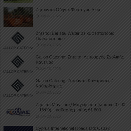
Ζητούνται Οδηγοί Φορτηγού Skip
July 27, 2026
Ζητείται Barista/ Waiter σε καφεστιατόριο
Πανεπιστημίου
July 23, 2026
Gallop Catering: Ζητείται Λειτουργός Σχολικής
Καντίνας
July 23, 2026
Gallop Catering: Ζητούνται Καθαριστές /
Καθαρίστριες
July 23, 2026
Ζητείται Μάγειρας/ Μαγείρισσα (ωράριο 07:00
– 15:00) – καθαρός μισθός €1.600
July 23, 2026
Cyprus International Roads Ltd: Θέσεις