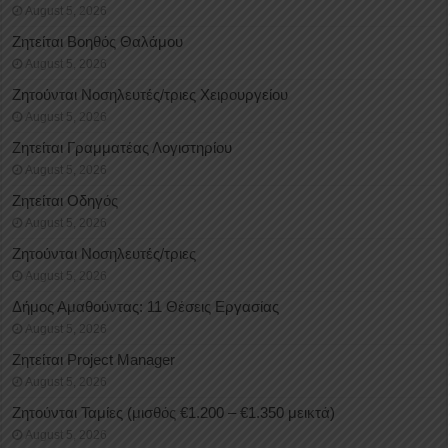
August 5, 2026
Ζητείται Βοηθός Θαλάμου
August 5, 2026
Ζητούνται Νοσηλευτές/τριες Χειρουργείου
August 5, 2026
Ζητείται Γραμματέας Λογιστηρίου
August 5, 2026
Ζητείται Οδηγός
August 5, 2026
Ζητούνται Νοσηλευτές/τριες
August 5, 2026
Δήμος Αμαθούντας: 11 Θέσεις Εργασίας
August 5, 2026
Ζητείται Project Manager
August 5, 2026
Ζητούνται Ταμίες (μισθός €1.200 – €1.350 μεικτά)
August 5, 2026