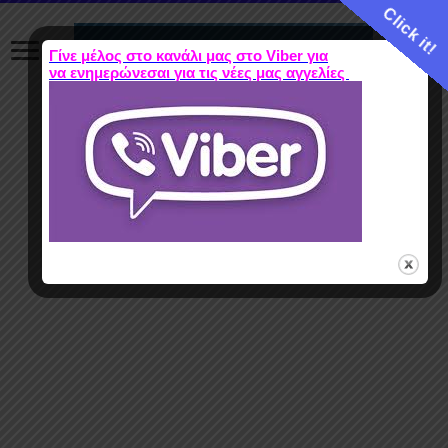
Click it!
Γίνε μέλος στο κανάλι μας στο Viber για
να ενημερώνεσαι για τις νέες μας αγγελίες