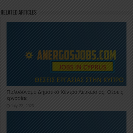
o
n
p
o
p
Related Articles
k
Πολυδύναμο Δημοτικό Κέντρο Λευκωσίας: Θέσεις
εργασίας
July 22, 2026