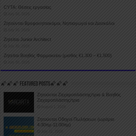
CYTA: Θέσεις εργασίας
July 30, 2026
Ζητούνται Βρεφονηπιοκόμοι, Νηπιαγωγοί και Δασκάλοι
July 30, 2026
Ζητείται Junior Architect
July 30, 2026
Ζητείται Βοηθός Φαρμακείου (μισθός €1.300 – €1.500)
July 30, 2026
🌠🌠🌠 FEATURED POSTS🌠🌠🌠
Ζητούνται Ζαχαροπλάστης/τρια & Βοηθός
Ζαχαροπλάστης/τρια
August 1, 2026
Ζητούνται Οδηγοί Πωλήσεων (ωράριο
4:30πμ-11:00πμ)
July 31, 2026