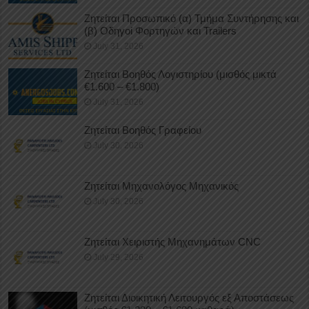
Ζητείται Προσωπικό (α) Τμήμα Συντήρησης και
(β) Οδηγοί Φορτηγών και Trailers
July 31, 2026
Ζητείται Βοηθός Λογιστηρίου (μισθός μικτά
€1.600 – €1.800)
July 31, 2026
Ζητείται Βοηθός Γραφείου
July 30, 2026
Ζητείται Μηχανολόγος Μηχανικός
July 30, 2026
Ζητείται Χειριστής Μηχανημάτων CNC
July 29, 2026
Ζητείται Διοικητική Λειτουργός εξ Αποστάσεως