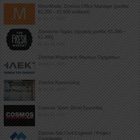
MeshMade: Ζητείται Office Manager (μισθός
€1.200 – €1.600 καθαρά)
July 15, 2026
Ζητούνται Ταμίες (αρχικός μισθός €1.300 –
€1.400)
July 14, 2026
Ζητείται Μηχανικός Βαρέων Οχημάτων
July 13, 2026
Ζητείται Κρεοπώλης
July 12, 2026
Cosmos Sport: Θέση Εργασίας
July 10, 2026
Ζητείται Site Civil Engineer / Project
Coordinator