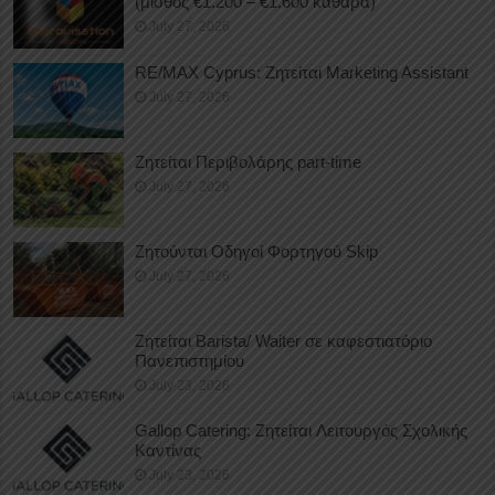
(μισθός €1.200 – €1.600 καθαρά)
July 27, 2026
RE/MAX Cyprus: Ζητείται Marketing Assistant
July 27, 2026
Ζητείται Περιβολάρης part-time
July 27, 2026
Ζητούνται Οδηγοί Φορτηγού Skip
July 27, 2026
Ζητείται Barista/ Waiter σε καφεστιατόριο
Πανεπιστημίου
July 23, 2026
Gallop Catering: Ζητείται Λειτουργός Σχολικής
Καντίνας
July 23, 2026