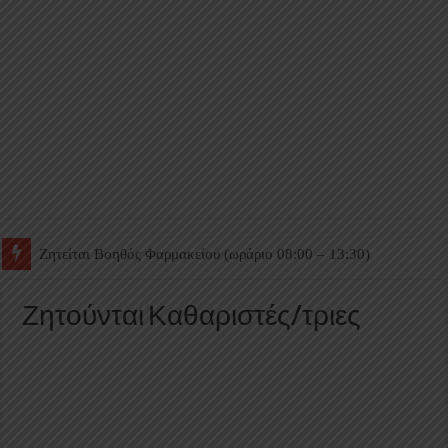
Ζητείται Βοηθός Θαλάμου
Ζητούνται Καθαριστές/τριες