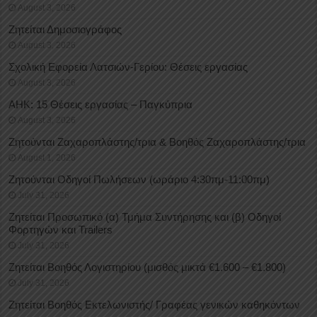
August 3, 2026
Ζητείται Δημοσιογράφος
August 3, 2026
Σχολική Εφορεία Λατσιών-Γερίου: Θέσεις εργασίας
August 3, 2026
ΑΗΚ: 15 Θέσεις εργασίας – Παγκύπρια
August 3, 2026
Ζητούνται Ζαχαροπλάστης/τρια & Βοηθός Ζαχαροπλάστης/τρια
August 1, 2026
Ζητούνται Οδηγοί Πωλήσεων (ωράριο 4:30πμ-11:00πμ)
July 31, 2026
Ζητείται Προσωπικό (α) Τμήμα Συντήρησης και (β) Οδηγοί
Φορτηγών και Trailers
July 31, 2026
Ζητείται Βοηθός Λογιστηρίου (μισθός μικτά €1.600 – €1.800)
July 31, 2026
Ζητείται Βοηθός Εκτελωνιστής/ Γραφέας γενικών καθηκόντων