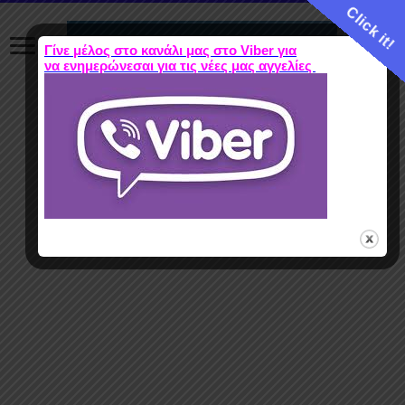
Click it!
Γίνε μέλος στο κανάλι μας στο Viber για
να ενημερώνεσαι για τις νέες μας αγγελίες