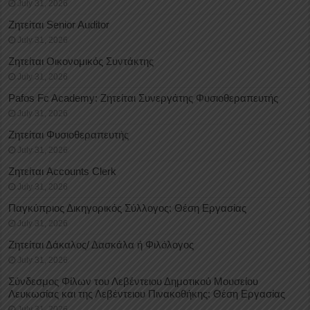
July 31, 2026
Ζητείται Senior Auditor
July 31, 2026
Ζητείται Οικονομικός Συντάκτης
July 31, 2026
Pafos Fc Academy: Ζητείται Συνεργάτης Φυσιοθεραπευτής
July 31, 2026
Ζητείται Φυσιοθεραπευτής
July 31, 2026
Ζητείται Accounts Clerk
July 31, 2026
Παγκύπριος Δικηγορικός Σύλλογος: Θέση Εργασίας
July 31, 2026
Ζητείται Δάκαλος/ Δασκάλα ή Φιλόλογος
July 31, 2026
Σύνδεσμος Φίλων του Λεβέντειου Δημοτικού Μουσείου
Λευκωσίας και της Λεβέντειου Πινακοθήκης: Θέση Εργασίας
July 31, 2026