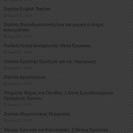
Ζητείται English Teacher
August 4, 2026
Ζητείται Φυσιοθεραπευτής/τρια για μερική ή πλήρη
απασχόληση
August 3, 2026
Παιδική Λέσχη Μοσφιλωτής: Θέση Εργασίας
August 3, 2026
Ζητείται Εργάτης/ Εργάτρια για την παραγωγή
August 3, 2026
Ζητείται Αρχιτέκτονας
August 3, 2026
Υπηρεσία Θήρας και Πανίδας: 1 Θέση Eργοδοτουμένου
Oρισμένου Xρόνου
August 3, 2026
Ζητείται Μηχανολόγος Μηχανικός
August 3, 2026
Ίδρυμα Έρευνας και Καινοτομίας: 2 Θέσεις Εργασίας