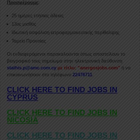
Προσφέρουμε
:
25 ημέρες ετήσιας άδειας
13ος μισθός
Ιδιωτική ασφάλιση ιατροφαρμακευτικής περίθαλψης
Ταμείο Προνοίας
Οι ενδιαφερόμενοι παρακαλούνται όπως αποστείλουν το
βιογραφικό τους σημείωμα στην ηλεκτρονική διεύθυνση
stathis.p@amc.com.cy
με τίτλο: “anergosjobs.com”
ή να
επικοινωνήσουν στο τηλέφωνο
22476711
.
CLICK HERE TO FIND JOBS IN
CYPRUS
CLICK HERE TO FIND JOBS IN
NICOSIA
CLICK HERE TO FIND JOBS IN