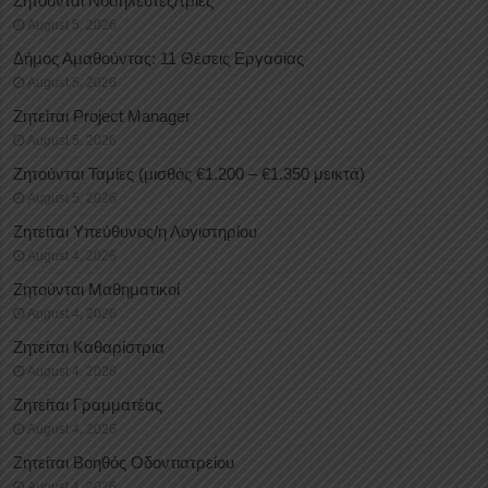
Ζητούνται Νοσηλευτές/τριες
August 5, 2026
Δήμος Αμαθούντας: 11 Θέσεις Εργασίας
August 5, 2026
Ζητείται Project Manager
August 5, 2026
Ζητούνται Ταμίες (μισθός €1.200 – €1.350 μεικτά)
August 5, 2026
Ζητείται Υπεύθυνος/η Λογιστηρίου
August 4, 2026
Ζητούνται Μαθηματικοί
August 4, 2026
Ζητείται Καθαρίστρια
August 4, 2026
Ζητείται Γραμματέας
August 4, 2026
Ζητείται Βοηθός Οδοντιατρείου
August 4, 2026