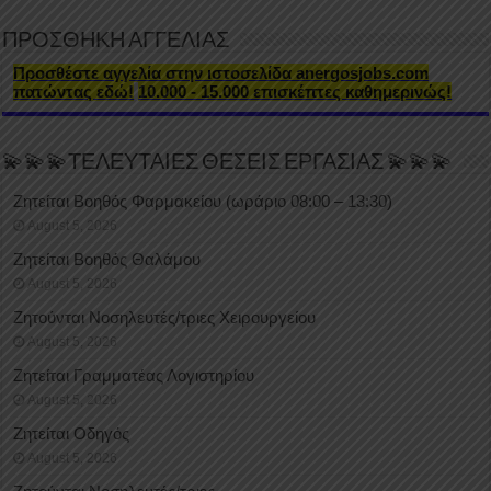
ΠΡΟΣΘΗΚΗ ΑΓΓΕΛΙΑΣ
Προσθέστε αγγελία στην ιστοσελίδα anergosjobs.com
πατώντας εδώ!
10.000 - 15.000 επισκέπτες καθημερινώς!
💫💫💫ΤΕΛΕΥΤΑΙΕΣ ΘΕΣΕΙΣ ΕΡΓΑΣΙΑΣ 💫💫💫
Ζητείται Βοηθός Φαρμακείου (ωράριο 08:00 – 13:30)
August 5, 2026
Ζητείται Βοηθός Θαλάμου
August 5, 2026
Ζητούνται Νοσηλευτές/τριες Χειρουργείου
August 5, 2026
Ζητείται Γραμματέας Λογιστηρίου
August 5, 2026
Ζητείται Οδηγός
August 5, 2026