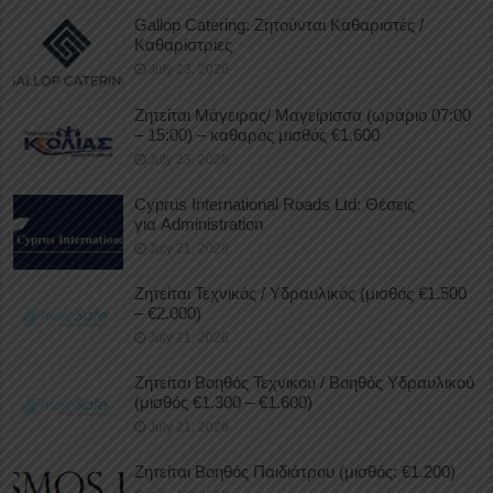
Gallop Catering: Ζητούνται Καθαριστές /
Καθαρίστριες
July 23, 2026
Ζητείται Μάγειρας/ Μαγείρισσα (ωράριο 07:00
– 15:00) – καθαρός μισθός €1.600
July 23, 2026
Cyprus International Roads Ltd: Θέσεις
για Administration
July 21, 2026
Ζητείται Τεχνικός / Υδραυλικός (μισθός €1.500
– €2.000)
July 21, 2026
Ζητείται Βοηθός Τεχνικού / Βοηθός Υδραυλικού
(μισθός €1.300 – €1.600)
July 21, 2026
Ζητείται Βοηθός Παιδιάτρου (μισθός: €1.200)