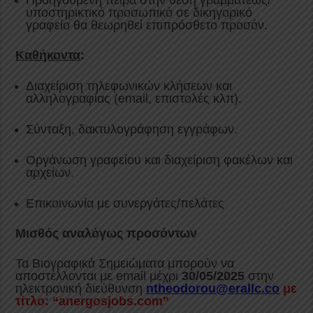
Προηγούμενη πείρα στην θέση γραμματέως/
υποστηρικτικό προσωπικό σε δικηγορικό
γραφείο θα θεωρηθεί επιπρόσθετο προσόν.
Καθήκοντα
:
Διαχείριση τηλεφωνικών κλήσεων και
αλληλογραφίας (email, επιστολές κλπ).
Σύνταξη, δακτυλογράφηση εγγράφων.
Οργάνωση γραφείου και διαχείριση φακέλων και
αρχείων.
Επικοινωνία με συνεργάτες/πελάτες
Μισθός αναλόγως προσόντων
Τα Βιογραφικά Σημειώματα μπορούν να
αποστέλλονται με email μέχρι
30/05/2025
στην
ηλεκτρονική διεύθυνση
ntheodorou
@
erallc
.
co
με
τίτλο: “anergosjobs.com”