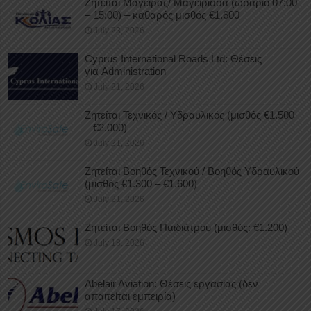
Ζητείται Μάγειρας/ Μαγείρισσα (ωράριο 07:00
– 15:00) – καθαρός μισθός €1.600
July 23, 2026
Cyprus International Roads Ltd: Θέσεις
για Administration
July 21, 2026
Ζητείται Τεχνικός / Υδραυλικός (μισθός €1.500
– €2.000)
July 21, 2026
Ζητείται Βοηθός Τεχνικού / Βοηθός Υδραυλικού
(μισθός €1.300 – €1.600)
July 21, 2026
Ζητείται Βοηθός Παιδιάτρου (μισθός: €1.200)
July 18, 2026
Abelair Aviation: Θέσεις εργασίας (δεν
απαιτείται εμπειρία)