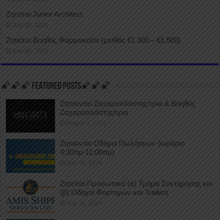
Ζητείται Junior Architect
July 30, 2026
Ζητείται Βοηθός Φαρμακείου (μισθός €1.300 – €1.500)
July 30, 2026
🌠🌠🌠 FEATURED POSTS🌠🌠🌠
Ζητούνται Ζαχαροπλάστης/τρια & Βοηθός
Ζαχαροπλάστης/τρια
August 1, 2026
Ζητούνται Οδηγοί Πωλήσεων (ωράριο
4:30πμ-11:00πμ)
July 31, 2026
Ζητείται Προσωπικό (α) Τμήμα Συντήρησης και
(β) Οδηγοί Φορτηγών και Trailers
July 31, 2026