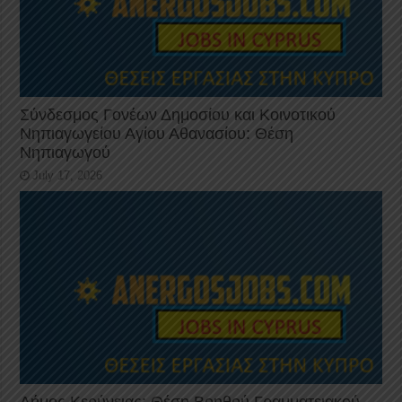
Σύνδεσμος Γονέων Δημοσίου και Κοινοτικού
Νηπιαγωγείου Αγίου Αθανασίου: Θέση
Νηπιαγωγού
July 17, 2026
Δήμος Κερύνειας: Θέση Βοηθού Γραμματειακού