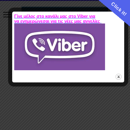
Click it!
Γίνε μέλος στο κανάλι μας στο Viber για
να ενημερώνεσαι για τις νέες μας αγγελίες