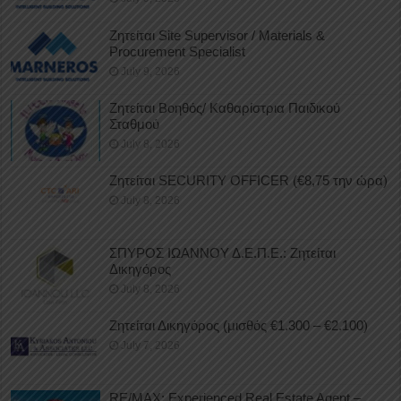
Ζητείται Site Supervisor / Materials &
Procurement Specialist
July 9, 2026
Ζητείται Βοηθός/ Καθαρίστρια Παιδικού
Σταθμού
July 8, 2026
Ζητείται SECURITY OFFICER (€8,75 την ώρα)
July 8, 2026
ΣΠΥΡΟΣ ΙΩΑΝΝΟΥ Δ.Ε.Π.Ε.: Ζητείται
Δικηγόρος
July 8, 2026
Ζητείται Δικηγόρος (μισθός €1.300 – €2.100)
July 7, 2026
RE/MAX: Experienced Real Estate Agent –