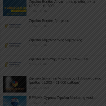
Ζητείται Βοηθός Λογιστηρίου (μισθός μικτά
€1.600 – €1.800)
July 31, 2026
Ζητείται Βοηθός Γραφείου
July 30, 2026
Ζητείται Μηχανολόγος Μηχανικός
July 30, 2026
Ζητείται Χειριστής Μηχανημάτων CNC
July 29, 2026
Ζητείται Διοικητική Λειτουργός εξ Αποστάσεως
(μισθός €1.200 – €1.600 καθαρά)
July 27, 2026
RE/MAX Cyprus: Ζητείται Marketing Assistant
July 27, 2026