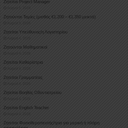
Ζητείται Project Manager
August 5, 2026
Ζητούνται Ταμίες (μισθός €1.200 – €1.350 μεικτά)
August 5, 2026
Ζητείται Υπεύθυνος/η Λογιστηρίου
August 4, 2026
Ζητούνται Μαθηματικοί
August 4, 2026
Ζητείται Καθαρίστρια
August 4, 2026
Ζητείται Γραμματέας
August 4, 2026
Ζητείται Βοηθός Οδοντιατρείου
August 4, 2026
Ζητείται English Teacher
August 4, 2026
Ζητείται Φυσιοθεραπευτής/τρια για μερική ή πλήρη
απασχόληση