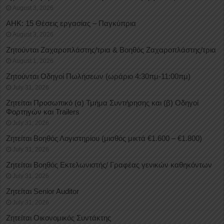
August 3, 2026
ΑΗΚ: 15 Θέσεις εργασίας – Παγκύπρια
August 3, 2026
Ζητούνται Ζαχαροπλάστης/τρια & Βοηθός Ζαχαροπλάστης/τρια
August 1, 2026
Ζητούνται Οδηγοί Πωλήσεων (ωράριο 4:30πμ-11:00πμ)
July 31, 2026
Ζητείται Προσωπικό (α) Τμήμα Συντήρησης και (β) Οδηγοί
Φορτηγών και Trailers
July 31, 2026
Ζητείται Βοηθός Λογιστηρίου (μισθός μικτά €1.600 – €1.800)
July 31, 2026
Ζητείται Βοηθός Εκτελωνιστής/ Γραφέας γενικών καθηκόντων
July 31, 2026
Ζητείται Senior Auditor
July 31, 2026
Ζητείται Οικονομικός Συντάκτης