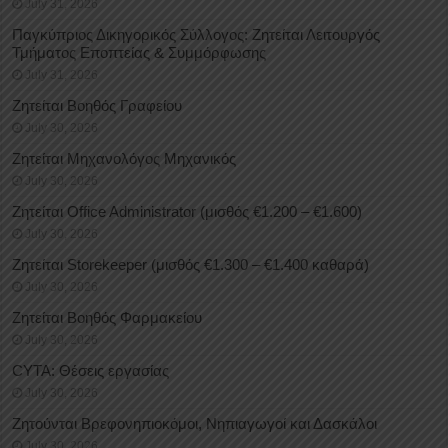
July 31, 2026
Παγκύπριος Δικηγορικός Σύλλογος: Ζητείται Λειτουργός
Τμήματος Εποπτείας & Συμμόρφωσης
July 31, 2026
Ζητείται Βοηθός Γραφείου
July 30, 2026
Ζητείται Μηχανολόγος Μηχανικός
July 30, 2026
Ζητείται Office Administrator (μισθός €1.200 – €1.600)
July 30, 2026
Ζητείται Storekeeper (μισθός €1.300 – €1.400 καθαρά)
July 30, 2026
Ζητείται Βοηθός Φαρμακείου
July 30, 2026
CYTA: Θέσεις εργασίας
July 30, 2026
Ζητούνται Βρεφονηπιοκόμοι, Νηπιαγωγοί και Δασκάλοι
July 30, 2026