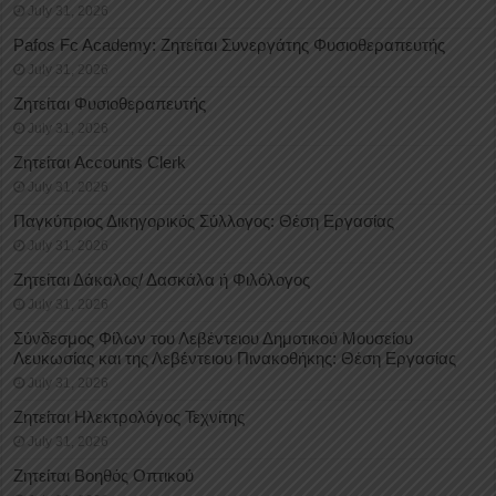
July 31, 2026
Pafos Fc Academy: Ζητείται Συνεργάτης Φυσιοθεραπευτής
July 31, 2026
Ζητείται Φυσιοθεραπευτής
July 31, 2026
Ζητείται Accounts Clerk
July 31, 2026
Παγκύπριος Δικηγορικός Σύλλογος: Θέση Εργασίας
July 31, 2026
Ζητείται Δάκαλος/ Δασκάλα ή Φιλόλογος
July 31, 2026
Σύνδεσμος Φίλων του Λεβέντειου Δημοτικού Μουσείου
Λευκωσίας και της Λεβέντειου Πινακοθήκης: Θέση Εργασίας
July 31, 2026
Ζητείται Ηλεκτρολόγος Τεχνίτης
July 31, 2026
Ζητείται Βοηθός Οπτικού