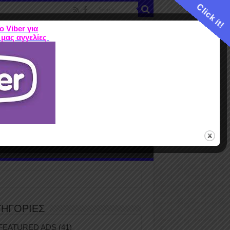
Click it!
ο Viber για
 μας αγγελίες
ME
FEATURED ADS
ΤΙΜΕΣ
Terms
ΤΗΓΟΡΙΕΣ
FEATURED ADS
(41)