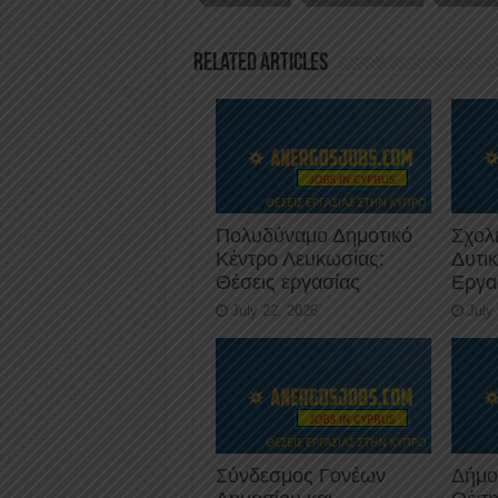
o
n
p
o
p
Related Articles
k
Πολυδύναμο Δημοτικό
Σχολ
Κέντρο Λευκωσίας:
Δυτι
Θέσεις εργασίας
Εργα
July 22, 2026
July
Σύνδεσμος Γονέων
Δήμο