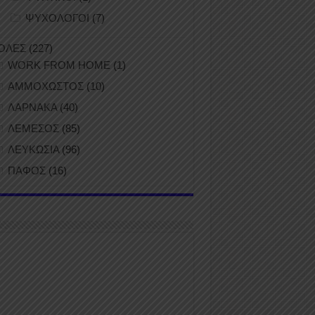
ΨΥΧΟΛΟΓΟΙ
(7)
ΟΛΕΣ
(227)
WORK FROM HOME
(1)
ΑΜΜΟΧΩΣΤΟΣ
(10)
ΛΑΡΝΑΚΑ
(40)
ΛΕΜΕΣΟΣ
(85)
ΛΕΥΚΩΣΙΑ
(96)
ΠΑΦΟΣ
(16)