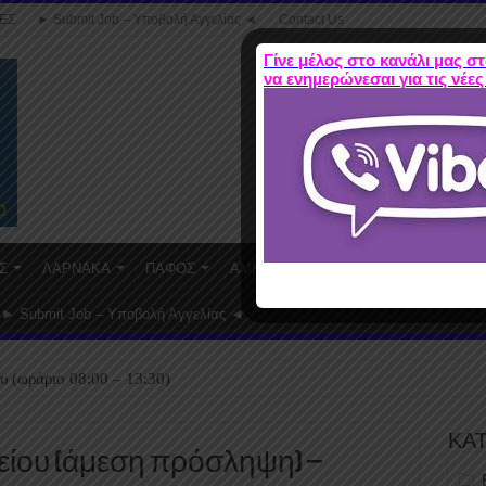
ΕΣ
► Submit Job – Υποβολή Αγγελίας ◄
Contact Us
Γίνε μέλος στο κανάλι μας στ
να ενημερώνεσαι για τις νέες
Σ
ΛΑΡΝΑΚΑ
ΠΑΦΟΣ
ΑΜΜΟΧΩΣΤΟΣ
WORK FROM HO
► Submit Job – Υποβολή Αγγελίας ◄
υ (ωράριο 08:00 – 13:30)
ΚΑ
ρείου (άμεση πρόσληψη) –