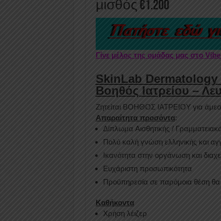
μισθός €1.200
Γίνε μέλος της ομάδας μας στο Vib
SkinLab Dermatology 
Βοηθός Ιατρείου – Λε
Ζητείται ΒΟΗΘΟΣ ΙΑΤΡΕΙΟΥ για άμε
Απαραίτητα προσόντα
:
Δίπλωμα Aισθητικής / Γραμματειακ
Πολύ καλή γνώση ελληνικής και αγ
Ικανότητα στην οργάνωση και διαχε
Ευχάριστη προσωπικότητα
Προϋπηρεσία σε παρόμοια θέση θα
Καθήκοντα
Χρήση λέιζερ