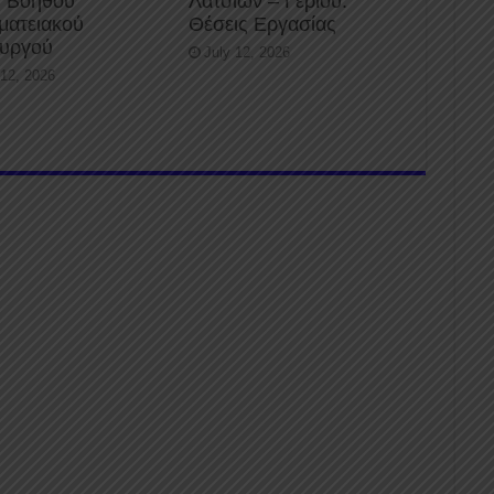
 Βοηθού
Λατσιών – Γερίου:
ματειακού
Θέσεις Εργασίας
ουργού
July 12, 2026
 12, 2026