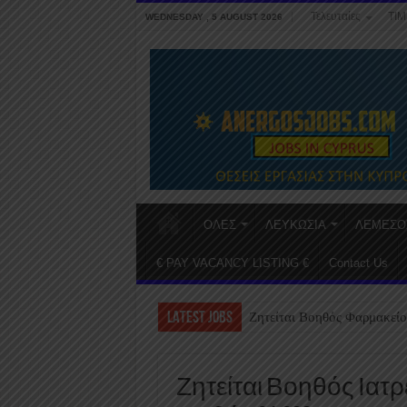
Τελευταίες
ΤΙΜ
WEDNESDAY , 5 AUGUST 2026
ΟΛΕΣ
ΛΕΥΚΩΣΙΑ
ΛΕΜΕΣΟ
€ PAY VACANCY LISTING €
Contact Us
LATEST JOBS
Ζητείται Βοηθός Φαρμακείο
Ζητείται Βοηθός Ιατ