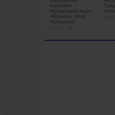
Δημοσίου και
Θέση
Κοινοτικού
Γραμ
Νηπιαγωγείου Αγίου
Λειτ
Αθανασίου: Θέση
July
Νηπιαγωγού
July 17, 2026