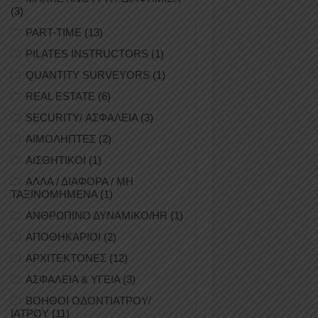
(3)
PART-TIME
(13)
PILATES INSTRUCTORS
(1)
QUANTITY SURVEYORS
(1)
REAL ESTATE
(6)
SECURITY/ ΑΣΦΑΛΕΙΑ
(3)
ΑΙΜΟΛΗΠΤΕΣ
(2)
ΑΙΣΘΗΤΙΚΟΙ
(1)
ΑΛΛΑ / ΔΙΑΦΟΡΑ / ΜΗ
ΤΑΞΙΝΟΜΗΜΕΝΑ
(1)
ΑΝΘΡΩΠΙΝΟ ΔΥΝΑΜΙΚΟ/HR
(1)
ΑΠΟΘΗΚΑΡΙΟΙ
(2)
ΑΡΧΙΤΕΚΤΟΝΕΣ
(12)
ΑΣΦΑΛΕΙΑ & ΥΓΕΙΑ
(3)
ΒΟΗΘΟΙ ΟΔΟΝΤΙΑΤΡΟΥ/
ΙΑΤΡΟΥ
(11)