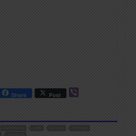
r
Vi
Share
Post
n
b
er
ERGODOTISI
JOBS
NICOSIA
ΑΓΓΕΛΊΕΣ
ΛΕΥΚΩΣΊΑ