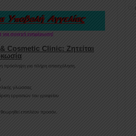
er για συνεχή ενημέρωση!
& Cosmetic Clinic
: Ζητείται
υκωσία
ση πρόσληψη για πλήρη απασχόληση.
ά
γλικής γλώσσας
ίριση εργασιών του γραφείου
 θεωρηθεί επιπλέον προσόν.