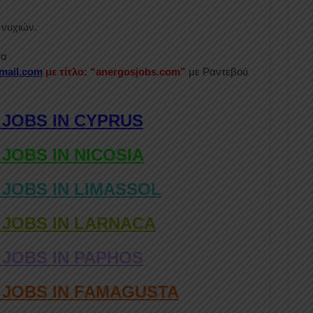
νυχιών.
τα
mail.com
με τίτλο: “anergosjobs.com”
με Ραντεβού
 JOBS IN CYPRUS
 JOBS IN NICOSIA
 JOBS IN LIMASSOL
 JOBS IN LARNACA
 JOBS IN PAPHOS
D JOBS IN FAMAGUSTA