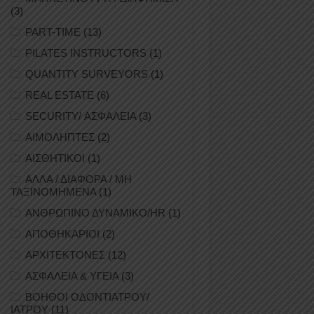
(3)
PART-TIME
(13)
PILATES INSTRUCTORS
(1)
QUANTITY SURVEYORS
(1)
REAL ESTATE
(6)
SECURITY/ ΑΣΦΑΛΕΙΑ
(3)
ΑΙΜΟΛΗΠΤΕΣ
(2)
ΑΙΣΘΗΤΙΚΟΙ
(1)
ΑΛΛΑ / ΔΙΑΦΟΡΑ / ΜΗ
ΤΑΞΙΝΟΜΗΜΕΝΑ
(1)
ΑΝΘΡΩΠΙΝΟ ΔΥΝΑΜΙΚΟ/HR
(1)
ΑΠΟΘΗΚΑΡΙΟΙ
(2)
ΑΡΧΙΤΕΚΤΟΝΕΣ
(12)
ΑΣΦΑΛΕΙΑ & ΥΓΕΙΑ
(3)
ΒΟΗΘΟΙ ΟΔΟΝΤΙΑΤΡΟΥ/
ΙΑΤΡΟΥ
(11)