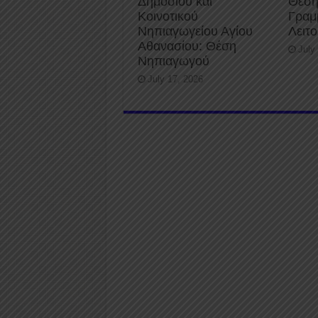
Δημοσίου και
Θέση
Κοινοτικού
Γραμ
Νηπιαγωγείου Αγίου
Λειτ
Αθανασίου: Θέση
July
Νηπιαγωγού
July 17, 2026