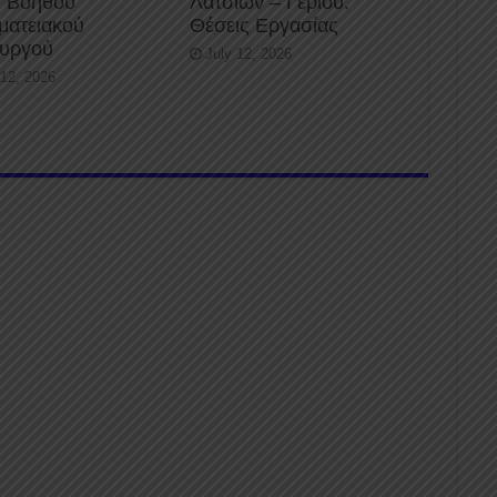
 Βοηθού
Λατσιών – Γερίου:
ματειακού
Θέσεις Εργασίας
ουργού
July 12, 2026
 12, 2026