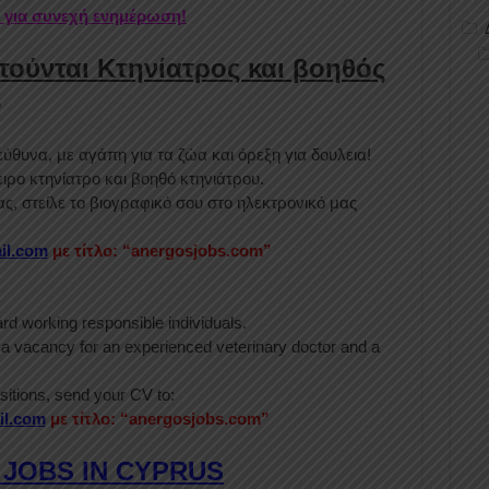
r για συνεχή ενημέρωση!
ητούνται Κτηνίατρος και βοηθός
ς
εύθυνα, με αγάπη για τα ζώα και όρεξη για δουλεια!
ιρο κτηνίατρο και βοηθό κτηνιάτρου.
ας, στείλε το βιογραφικό σου στο ηλεκτρονικό μας
il.com
με τίτλο: “anergosjobs.com”
rd working responsible individuals.
s a vacancy for an experienced veterinary doctor and a
ositions, send your CV to:
il.com
με τίτλο: “anergosjobs.com”
 JOBS IN CYPRUS