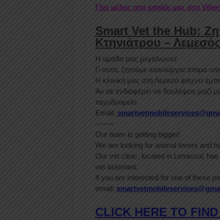
Γίνε μέλος στο κανάλι μας στο Vibe
Smart Vet the Hub: Ζ
Κτηνιάτρου – Λεμεσό
Η ομάδα μας μεγαλώνει!
Γι αυτό, ζητούμε καινούργια άτομα υπ
Η κλινική μας στη Λεμεσό ψάχνει έμπε
Αν σε ενδιαφέρει να δουλέψεις μαζί μ
ταχυδρομείο.
Email:
smartvetmobileservices@gma
——–
Our team is getting bigger!
We are looking for animal lovers and ha
Our vet clinic, located in Limassol, ha
vet assistant.
If you are interested for one of these p
email:
smartvetmobileservices@gma
CLICK HERE TO FIND