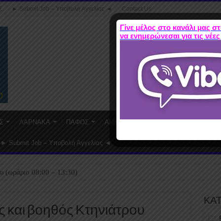
Σ
► Submit Job – Υποβολή Αγγελίας ◄
Contact Us
Γίνε μέλος στο κανάλι μας στ
να ενημερώνεσαι για τις νέες
Σ
ΛΑΡΝΑΚΑ
ΠΑΦΟΣ
ΑΜΜΟΧΩΣΤΟΣ
WORK FROM HO
► Submit Job – Υποβολή Αγγελίας ◄
υ (ωράριο 08:00 – 13:30)
ΚΑ
ς και βοηθός Κτηνιάτρου