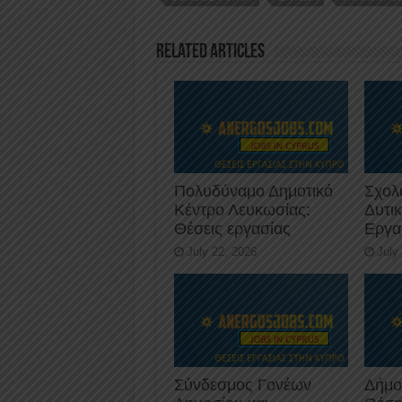
o
n
p
o
p
Related Articles
k
Πολυδύναμο Δημοτικό
Σχολ
Κέντρο Λευκωσίας:
Δυτι
Θέσεις εργασίας
Εργα
July 22, 2026
July
Σύνδεσμος Γονέων
Δήμο