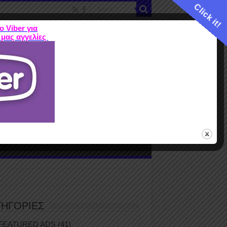
Click it!
ο Viber για
 μας αγγελίες
ME
FEATURED ADS
ΤΙΜΕΣ
Terms
ΤΗΓΟΡΙΕΣ
FEATURED ADS
(41)