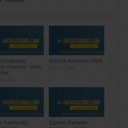
ική Εφορεία
Ζητείται Accounts Clerk
κής Λεμεσού: Θέση
July 17, 2026
σίας
 20, 2026
ς Κερύνειας:
Σχολική Εφορεία