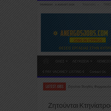
Τελευταίες
ΤΙΜΕ
THURSDAY , 6 AUGUST 2026
ΟΛΕΣ
ΛΕΥΚΩΣΙΑ
ΛΕΜΕΣΟ
€ PAY VACANCY LISTING €
Contact Us
LATEST JOBS
Ζητείται Βοηθός Φαρμακείο
Ζητούνται Κτηνίατρο