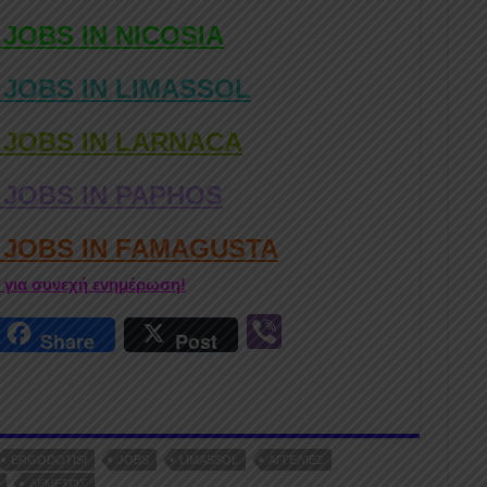
 JOBS IN NICOSIA
 JOBS IN LIMASSOL
 JOBS IN LARNACA
 JOBS IN PAPHOS
D JOBS IN FAMAGUSTA
r για συνεχή ενημέρωση!
r
Vi
Share
Post
n
b
er
ERGODOTISI
JOBS
LIMASSOL
ΑΓΓΕΛΊΕΣ
ΛΕΜΕΣΌΣ