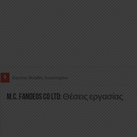
Ζητείται Υπάλληλος για γέμισμα και ανεφοδιασμό αυτόματων πω
M.C. Fandeos Co Ltd: Θέσεις εργασίας