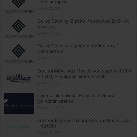
Πανεπιστημίου
July 23, 2026
Gallop Catering: Ζητείται Λειτουργός Σχολικής
Καντίνας
July 23, 2026
Gallop Catering: Ζητούνται Καθαριστές /
Καθαρίστριες
July 23, 2026
Ζητείται Μάγειρας/ Μαγείρισσα (ωράριο 07:00
– 15:00) – καθαρός μισθός €1.600
July 23, 2026
Cyprus International Roads Ltd: Θέσεις
για Administration
July 21, 2026
Ζητείται Τεχνικός / Υδραυλικός (μισθός €1.500
– €2.000)
July 21, 2026