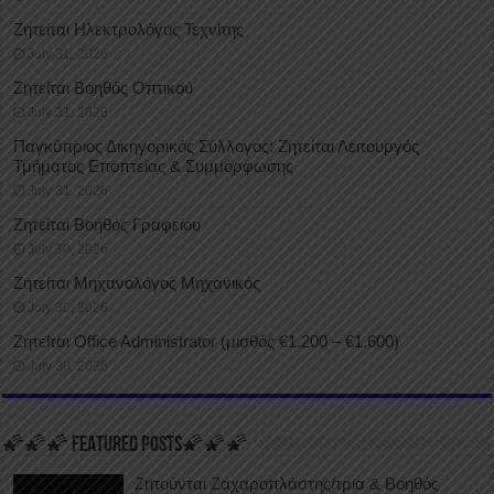
Ζητείται Ηλεκτρολόγος Τεχνίτης
July 31, 2026
Ζητείται Βοηθός Οπτικού
July 31, 2026
Παγκύπριος Δικηγορικός Σύλλογος: Ζητείται Λειτουργός
Τμήματος Εποπτείας & Συμμόρφωσης
July 31, 2026
Ζητείται Βοηθός Γραφείου
July 30, 2026
Ζητείται Μηχανολόγος Μηχανικός
July 30, 2026
Ζητείται Office Administrator (μισθός €1.200 – €1.600)
July 30, 2026
🌠🌠🌠 FEATURED POSTS🌠🌠🌠
Ζητούνται Ζαχαροπλάστης/τρια & Βοηθός