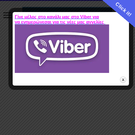
Click it!
Γίνε μέλος στο κανάλι μας στο Viber για
να ενημερώνεσαι για τις νέες μας αγγελίες