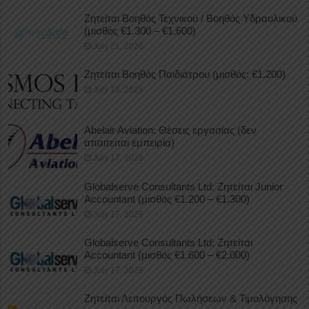
Ζητείται Βοηθός Τεχνικού / Βοηθός Υδραυλικού
(μισθός €1.300 – €1.600)
July 21, 2026
Ζητείται Βοηθός Παιδιάτρου (μισθός: €1.200)
July 18, 2026
Abelair Aviation: Θέσεις εργασίας (δεν
απαιτείται εμπειρία)
July 17, 2026
Globalserve Consultants Ltd: Ζητείται Junior
Accountant (μισθός €1.200 – €1.300)
July 17, 2026
Globalserve Consultants Ltd: Ζητείται
Accountant (μισθός €1.600 – €2.000)
July 17, 2026
Ζητείται Λειτουργός Πωλήσεων & Τιμολόγησης