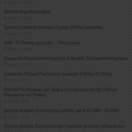
August 3, 2026
Ζητείται Δημοσιογράφος
August 3, 2026
Σχολική Εφορεία Λατσιών-Γερίου: Θέσεις εργασίας
August 3, 2026
ΑΗΚ: 15 Θέσεις εργασίας – Παγκύπρια
August 3, 2026
Ζητούνται Ζαχαροπλάστης/τρια & Βοηθός Ζαχαροπλάστης/τρια
August 1, 2026
Ζητούνται Οδηγοί Πωλήσεων (ωράριο 4:30πμ-11:00πμ)
July 31, 2026
Ζητείται Προσωπικό (α) Τμήμα Συντήρησης και (β) Οδηγοί
Φορτηγών και Trailers
July 31, 2026
Ζητείται Βοηθός Λογιστηρίου (μισθός μικτά €1.600 – €1.800)
July 31, 2026
Ζητείται Βοηθός Εκτελωνιστής/ Γραφέας γενικών καθηκόντων