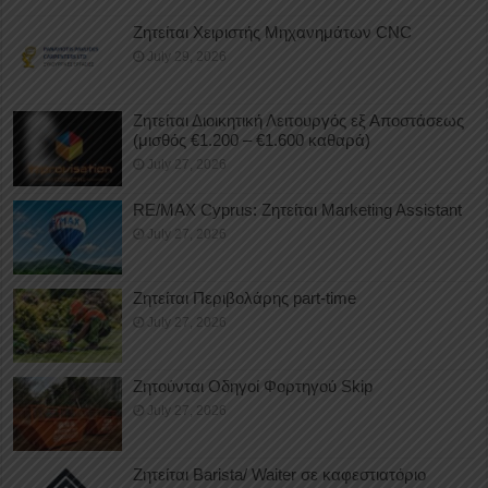
Ζητείται Χειριστής Μηχανημάτων CNC
July 29, 2026
Ζητείται Διοικητική Λειτουργός εξ Αποστάσεως
(μισθός €1.200 – €1.600 καθαρά)
July 27, 2026
RE/MAX Cyprus: Ζητείται Marketing Assistant
July 27, 2026
Ζητείται Περιβολάρης part-time
July 27, 2026
Ζητούνται Οδηγοί Φορτηγού Skip
July 27, 2026
Ζητείται Barista/ Waiter σε καφεστιατόριο