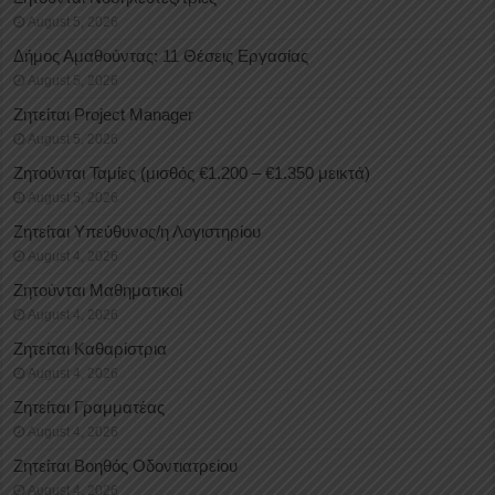
August 5, 2026
Δήμος Αμαθούντας: 11 Θέσεις Εργασίας
August 5, 2026
Ζητείται Project Manager
August 5, 2026
Ζητούνται Ταμίες (μισθός €1.200 – €1.350 μεικτά)
August 5, 2026
Ζητείται Υπεύθυνος/η Λογιστηρίου
August 4, 2026
Ζητούνται Μαθηματικοί
August 4, 2026
Ζητείται Καθαρίστρια
August 4, 2026
Ζητείται Γραμματέας
August 4, 2026
Ζητείται Βοηθός Οδοντιατρείου
August 4, 2026