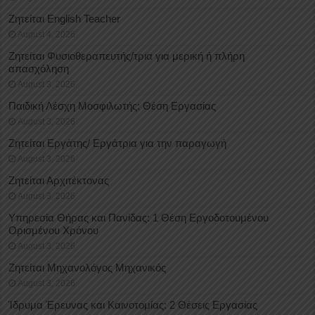
Ζητείται English Teacher
August 4, 2026
Ζητείται Φυσιοθεραπευτής/τρια για μερική ή πλήρη
απασχόληση
August 3, 2026
Παιδική Λέσχη Μοσφιλωτής: Θέση Εργασίας
August 3, 2026
Ζητείται Εργάτης/ Εργάτρια για την παραγωγή
August 3, 2026
Ζητείται Αρχιτέκτονας
August 3, 2026
Υπηρεσία Θήρας και Πανίδας: 1 Θέση Eργοδοτουμένου
Oρισμένου Xρόνου
August 3, 2026
Ζητείται Μηχανολόγος Μηχανικός
August 3, 2026
Ίδρυμα Έρευνας και Καινοτομίας: 2 Θέσεις Εργασίας