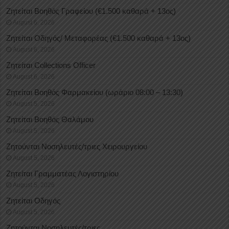
Ζητείται Βοηθός Γραφείου (€1.500 καθαρά + 13ος)
August 6, 2026
Ζητείται Οδηγός/ Μεταφορέας (€1.500 καθαρά + 13ος)
August 6, 2026
Ζητείται Collections Officer
August 6, 2026
Ζητείται Βοηθός Φαρμακείου (ωράριο 08:00 – 13:30)
August 5, 2026
Ζητείται Βοηθός Θαλάμου
August 5, 2026
Ζητούνται Νοσηλευτές/τριες Χειρουργείου
August 5, 2026
Ζητείται Γραμματέας Λογιστηρίου
August 5, 2026
Ζητείται Οδηγός
August 5, 2026
Ζητούνται Νοσηλευτές/τριες