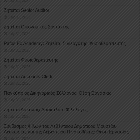
July 31, 2026
Ζητείται Senior Auditor
July 31, 2026
Ζητείται Οικονομικός Συντάκτης
July 31, 2026
Pafos Fc Academy: Ζητείται Συνεργάτης Φυσιοθεραπευτής
July 31, 2026
Ζητείται Φυσιοθεραπευτής
July 31, 2026
Ζητείται Accounts Clerk
July 31, 2026
Παγκύπριος Δικηγορικός Σύλλογος: Θέση Εργασίας
July 31, 2026
Ζητείται Δάκαλος/ Δασκάλα ή Φιλόλογος
July 31, 2026
Σύνδεσμος Φίλων του Λεβέντειου Δημοτικού Μουσείου
Λευκωσίας και της Λεβέντειου Πινακοθήκης: Θέση Εργασίας
July 31, 2026