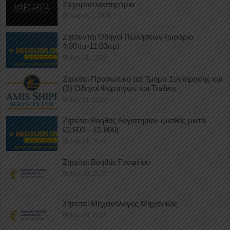
Ζαχαροπλάστης/τρια
August 1, 2026
Ζητούνται Οδηγοί Πωλήσεων (ωράριο
4:30πμ-11:00πμ)
July 31, 2026
Ζητείται Προσωπικό (α) Τμήμα Συντήρησης και
(β) Οδηγοί Φορτηγών και Trailers
July 31, 2026
Ζητείται Βοηθός Λογιστηρίου (μισθός μικτά
€1.600 – €1.800)
July 31, 2026
Ζητείται Βοηθός Γραφείου
July 30, 2026
Ζητείται Μηχανολόγος Μηχανικός
July 30, 2026