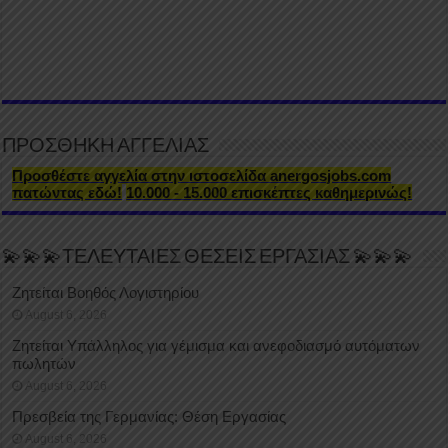
ΠΡΟΣΘΗΚΗ ΑΓΓΕΛΙΑΣ
Προσθέστε αγγελία στην ιστοσελίδα anergosjobs.com
πατώντας εδώ!
10.000 - 15.000 επισκέπτες καθημερινώς!
💫💫💫ΤΕΛΕΥΤΑΙΕΣ ΘΕΣΕΙΣ ΕΡΓΑΣΙΑΣ 💫💫💫
Ζητείται Βοηθός Λογιστηρίου
August 6, 2026
Ζητείται Υπάλληλος για γέμισμα και ανεφοδιασμό αυτόματων
πωλητών
August 6, 2026
Πρεσβεία της Γερμανίας: Θέση Εργασίας
August 6, 2026