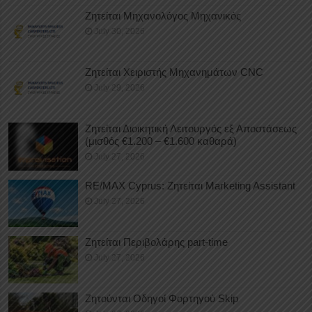
Ζητείται Μηχανολόγος Μηχανικός
July 30, 2026
Ζητείται Χειριστής Μηχανημάτων CNC
July 29, 2026
Ζητείται Διοικητική Λειτουργός εξ Αποστάσεως
(μισθός €1.200 – €1.600 καθαρά)
July 27, 2026
RE/MAX Cyprus: Ζητείται Marketing Assistant
July 27, 2026
Ζητείται Περιβολάρης part-time
July 27, 2026
Ζητούνται Οδηγοί Φορτηγού Skip