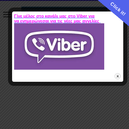
Click it!
Γίνε μέλος στο κανάλι μας στο Viber για
να ενημερώνεσαι για τις νέες μας αγγελίες