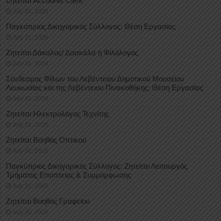
Ζητείται Accounts Clerk
July 31, 2026
Παγκύπριος Δικηγορικός Σύλλογος: Θέση Εργασίας
July 31, 2026
Ζητείται Δάκαλος/ Δασκάλα ή Φιλόλογος
July 31, 2026
Σύνδεσμος Φίλων του Λεβέντειου Δημοτικού Μουσείου
Λευκωσίας και της Λεβέντειου Πινακοθήκης: Θέση Εργασίας
July 31, 2026
Ζητείται Ηλεκτρολόγος Τεχνίτης
July 31, 2026
Ζητείται Βοηθός Οπτικού
July 31, 2026
Παγκύπριος Δικηγορικός Σύλλογος: Ζητείται Λειτουργός
Τμήματος Εποπτείας & Συμμόρφωσης
July 31, 2026
Ζητείται Βοηθός Γραφείου
July 30, 2026