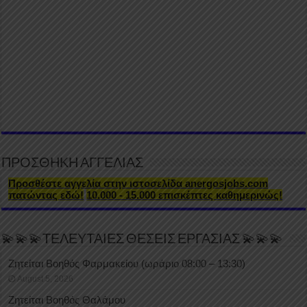
ΠΡΟΣΘΗΚΗ ΑΓΓΕΛΙΑΣ
Προσθέστε αγγελία στην ιστοσελίδα anergosjobs.com
πατώντας εδώ!
10.000 - 15.000 επισκέπτες καθημερινώς!
💫💫💫ΤΕΛΕΥΤΑΙΕΣ ΘΕΣΕΙΣ ΕΡΓΑΣΙΑΣ 💫💫💫
Ζητείται Βοηθός Φαρμακείου (ωράριο 08:00 – 13:30)
August 5, 2026
Ζητείται Βοηθός Θαλάμου