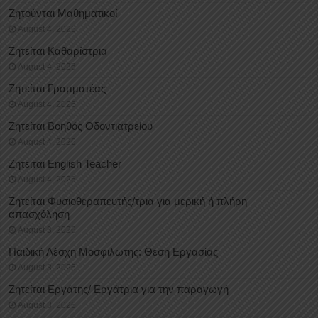
Ζητούνται Μαθηματικοί
August 4, 2026
Ζητείται Καθαρίστρια
August 4, 2026
Ζητείται Γραμματέας
August 4, 2026
Ζητείται Βοηθός Οδοντιατρείου
August 4, 2026
Ζητείται English Teacher
August 4, 2026
Ζητείται Φυσιοθεραπευτής/τρια για μερική ή πλήρη
απασχόληση
August 3, 2026
Παιδική Λέσχη Μοσφιλωτής: Θέση Εργασίας
August 3, 2026
Ζητείται Εργάτης/ Εργάτρια για την παραγωγή
August 3, 2026