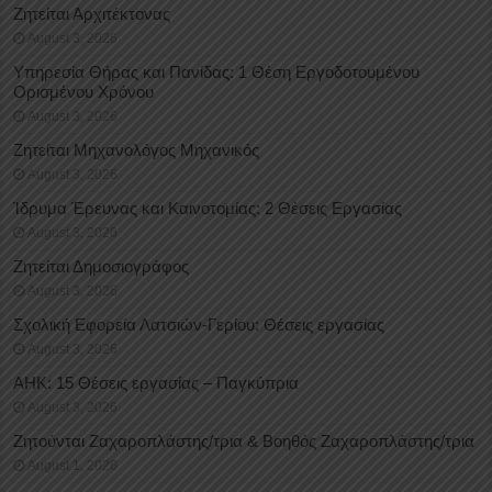
Ζητείται Αρχιτέκτονας
August 3, 2026
Υπηρεσία Θήρας και Πανίδας: 1 Θέση Eργοδοτουμένου
Oρισμένου Xρόνου
August 3, 2026
Ζητείται Μηχανολόγος Μηχανικός
August 3, 2026
Ίδρυμα Έρευνας και Καινοτομίας: 2 Θέσεις Εργασίας
August 3, 2026
Ζητείται Δημοσιογράφος
August 3, 2026
Σχολική Εφορεία Λατσιών-Γερίου: Θέσεις εργασίας
August 3, 2026
ΑΗΚ: 15 Θέσεις εργασίας – Παγκύπρια
August 3, 2026
Ζητούνται Ζαχαροπλάστης/τρια & Βοηθός Ζαχαροπλάστης/τρια
August 1, 2026