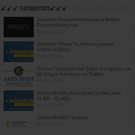
🌠🌠🌠 FEATURED POSTS🌠🌠🌠
Ζητούνται Ζαχαροπλάστης/τρια & Βοηθός
Ζαχαροπλάστης/τρια
August 1, 2026
Ζητούνται Οδηγοί Πωλήσεων (ωράριο
4:30πμ-11:00πμ)
July 31, 2026
Ζητείται Προσωπικό (α) Τμήμα Συντήρησης και
(β) Οδηγοί Φορτηγών και Trailers
July 31, 2026
Ζητείται Βοηθός Λογιστηρίου (μισθός μικτά
€1.600 – €1.800)
July 31, 2026
Ζητείται Βοηθός Γραφείου
July 30, 2026