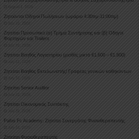
August 1, 2026
Ζητούνται Οδηγοί Πωλήσεων (ωράριο 4:30πμ-11:00πμ)
July 31, 2026
Ζητείται Προσωπικό (α) Τμήμα Συντήρησης και (β) Οδηγοί
Φορτηγών και Trailers
July 31, 2026
Ζητείται Βοηθός Λογιστηρίου (μισθός μικτά €1.600 – €1.800)
July 31, 2026
Ζητείται Βοηθός Εκτελωνιστής/ Γραφέας γενικών καθηκόντων
July 31, 2026
Ζητείται Senior Auditor
July 31, 2026
Ζητείται Οικονομικός Συντάκτης
July 31, 2026
Pafos Fc Academy: Ζητείται Συνεργάτης Φυσιοθεραπευτής
July 31, 2026
Ζητείται Φυσιοθεραπευτής