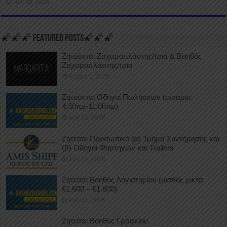
July 30, 2026
🌠🌠🌠 FEATURED POSTS🌠🌠🌠
Ζητούνται Ζαχαροπλάστης/τρια & Βοηθός
Ζαχαροπλάστης/τρια
August 1, 2026
Ζητούνται Οδηγοί Πωλήσεων (ωράριο
4:30πμ-11:00πμ)
July 31, 2026
Ζητείται Προσωπικό (α) Τμήμα Συντήρησης και
(β) Οδηγοί Φορτηγών και Trailers
July 31, 2026
Ζητείται Βοηθός Λογιστηρίου (μισθός μικτά
€1.600 – €1.800)
July 31, 2026
Ζητείται Βοηθός Γραφείου