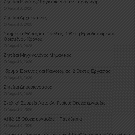
Ζητείται Εργάτης/ Εργάτρια για την παραγωγή
August 3, 2026
Ζητείται Αρχιτέκτονας
August 3, 2026
Υπηρεσία Θήρας και Πανίδας: 1 Θέση Eργοδοτουμένου
Oρισμένου Xρόνου
August 3, 2026
Ζητείται Μηχανολόγος Μηχανικός
August 3, 2026
Ίδρυμα Έρευνας και Καινοτομίας: 2 Θέσεις Εργασίας
August 3, 2026
Ζητείται Δημοσιογράφος
August 3, 2026
Σχολική Εφορεία Λατσιών-Γερίου: Θέσεις εργασίας
August 3, 2026
ΑΗΚ: 15 Θέσεις εργασίας – Παγκύπρια
August 3, 2026
Ζητούνται Ζαχαροπλάστης/τρια & Βοηθός Ζαχαροπλάστης/τρια