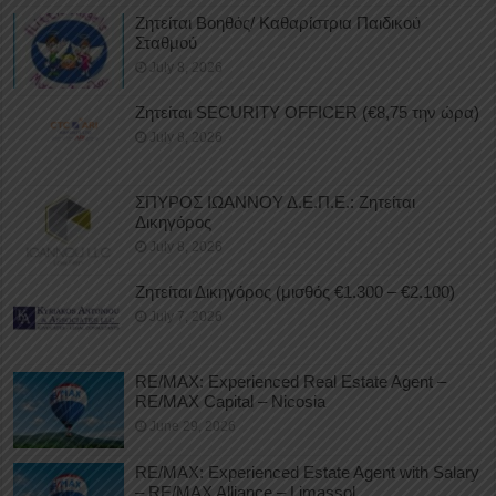
Ζητείται Βοηθός/ Καθαρίστρια Παιδικού
Σταθμού
July 8, 2026
Ζητείται SECURITY OFFICER (€8,75 την ώρα)
July 8, 2026
ΣΠΥΡΟΣ ΙΩΑΝΝΟΥ Δ.Ε.Π.Ε.: Ζητείται
Δικηγόρος
July 8, 2026
Ζητείται Δικηγόρος (μισθός €1.300 – €2.100)
July 7, 2026
RE/MAX: Experienced Real Estate Agent –
RE/MAX Capital – Nicosia
June 29, 2026
RE/MAX: Experienced Estate Agent with Salary
– RE/MAX Alliance – Limassol