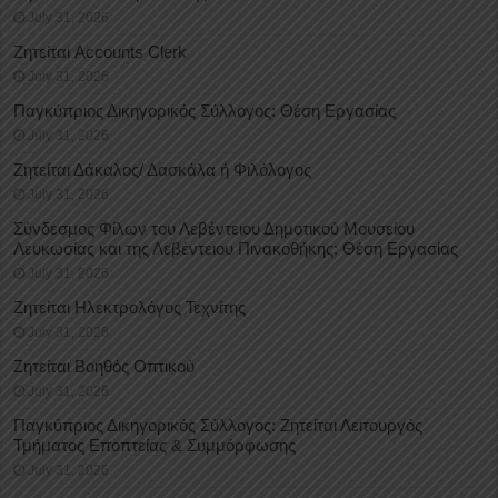
July 31, 2026
Ζητείται Accounts Clerk
July 31, 2026
Παγκύπριος Δικηγορικός Σύλλογος: Θέση Εργασίας
July 31, 2026
Ζητείται Δάκαλος/ Δασκάλα ή Φιλόλογος
July 31, 2026
Σύνδεσμος Φίλων του Λεβέντειου Δημοτικού Μουσείου
Λευκωσίας και της Λεβέντειου Πινακοθήκης: Θέση Εργασίας
July 31, 2026
Ζητείται Ηλεκτρολόγος Τεχνίτης
July 31, 2026
Ζητείται Βοηθός Οπτικού
July 31, 2026
Παγκύπριος Δικηγορικός Σύλλογος: Ζητείται Λειτουργός
Τμήματος Εποπτείας & Συμμόρφωσης
July 31, 2026