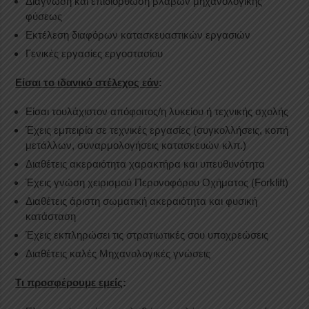
Διάγνωση και επιδιόρθωση βλαβών μηχανολογικής
φύσεως
Εκτέλεση διαφόρων κατασκευαστικών εργασιών
Γενικές εργασίες εργοστασίου
Είσαι το ιδανικό στέλεχος εάν
:
Είσαι τουλάχιστον απόφοιτος/η λυκείου ή τεχνικής σχολής
Έχεις εμπειρία σε τεχνικές εργασίες (συγκολλήσεις, κοπή
μετάλλων, συναρμολογήσεις κατασκευών κλπ.)
Διαθέτεις ακεραιότητα χαρακτήρα και υπευθυνότητα
Έχεις γνώση χειρισμού Περονοφόρου Οχήματος (Forklift)
Διαθέτεις άριστη σωματική ακεραιότητα και φυσική
κατάσταση
Έχεις εκπληρώσει τις στρατιωτικές σου υποχρεώσεις
Διαθέτεις καλές Μηχανολογικές γνώσεις
Τι προσφέρουμε εμείς
: