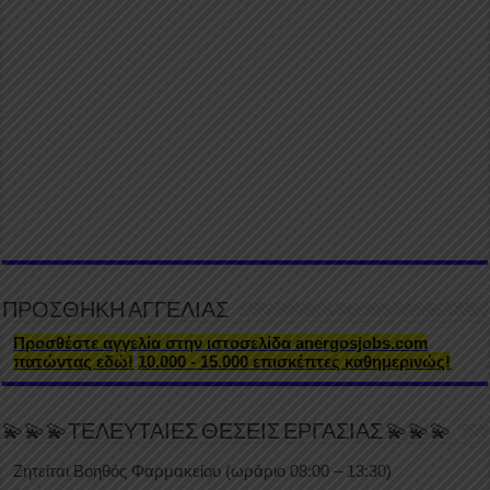
ΠΡΟΣΘΗΚΗ ΑΓΓΕΛΙΑΣ
Προσθέστε αγγελία στην ιστοσελίδα anergosjobs.com
πατώντας εδώ!
10.000 - 15.000 επισκέπτες καθημερινώς!
💫💫💫ΤΕΛΕΥΤΑΙΕΣ ΘΕΣΕΙΣ ΕΡΓΑΣΙΑΣ 💫💫💫
Ζητείται Βοηθός Φαρμακείου (ωράριο 08:00 – 13:30)