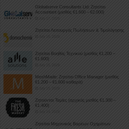
Globalserve Consultants Ltd: Ζητείται
Accountant (μισθός €1.600 – €2.000)
July 17, 2026
Ζητείται Λειτουργός Πωλήσεων & Τιμολόγησης
July 16, 2026
Ζητείται Βοηθός Τεχνικού (μισθός €1.200 –
€1.600)
July 15, 2026
MeshMade: Ζητείται Office Manager (μισθός
€1.200 – €1.600 καθαρά)
July 15, 2026
Ζητούνται Ταμίες (αρχικός μισθός €1.300 –
€1.400)
July 14, 2026
Ζητείται Μηχανικός Βαρέων Οχημάτων