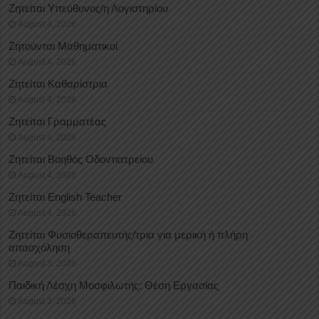
Ζητείται Υπεύθυνος/η Λογιστηρίου
August 4, 2026
Ζητούνται Μαθηματικοί
August 4, 2026
Ζητείται Καθαρίστρια
August 4, 2026
Ζητείται Γραμματέας
August 4, 2026
Ζητείται Βοηθός Οδοντιατρείου
August 4, 2026
Ζητείται English Teacher
August 4, 2026
Ζητείται Φυσιοθεραπευτής/τρια για μερική ή πλήρη
απασχόληση
August 3, 2026
Παιδική Λέσχη Μοσφιλωτής: Θέση Εργασίας
August 3, 2026