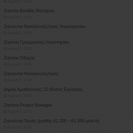
August 5, 2026
Ζητείται Βοηθός Θαλάμου
August 5, 2026
Ζητούνται Νοσηλευτές/τριες Χειρουργείου
August 5, 2026
Ζητείται Γραμματέας Λογιστηρίου
August 5, 2026
Ζητείται Οδηγός
August 5, 2026
Ζητούνται Νοσηλευτές/τριες
August 5, 2026
Δήμος Αμαθούντας: 11 Θέσεις Εργασίας
August 5, 2026
Ζητείται Project Manager
August 5, 2026
Ζητούνται Ταμίες (μισθός €1.200 – €1.350 μεικτά)
August 5, 2026