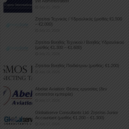
για Administration
July 21, 2026
Ζητείται Τεχνικός / Υδραυλικός (μισθός €1.500
– €2.000)
July 21, 2026
Ζητείται Βοηθός Τεχνικού / Βοηθός Υδραυλικού
(μισθός €1.300 – €1.600)
July 21, 2026
Ζητείται Βοηθός Παιδιάτρου (μισθός: €1.200)
July 18, 2026
Abelair Aviation: Θέσεις εργασίας (δεν
απαιτείται εμπειρία)
July 17, 2026
Globalserve Consultants Ltd: Ζητείται Junior
Accountant (μισθός €1.200 – €1.300)
July 17, 2026