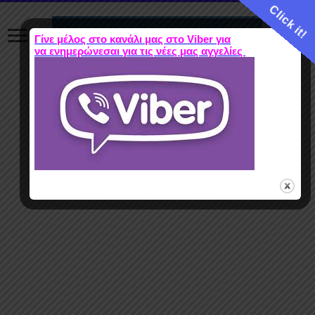
Click it!
Γίνε μέλος στο κανάλι μας στο Viber για
να ενημερώνεσαι για τις νέες μας αγγελίες