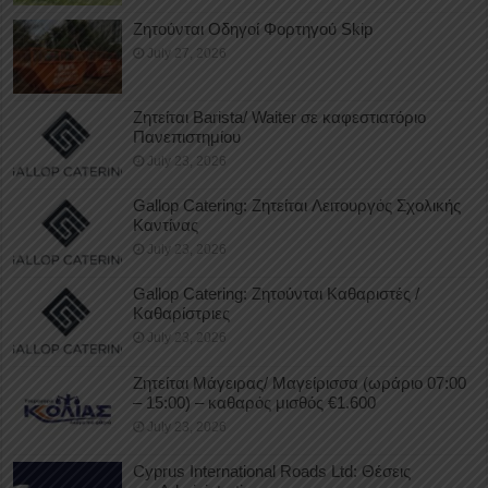
Ζητούνται Οδηγοί Φορτηγού Skip
July 27, 2026
Ζητείται Barista/ Waiter σε καφεστιατόριο
Πανεπιστημίου
July 23, 2026
Gallop Catering: Ζητείται Λειτουργός Σχολικής
Καντίνας
July 23, 2026
Gallop Catering: Ζητούνται Καθαριστές /
Καθαρίστριες
July 23, 2026
Ζητείται Μάγειρας/ Μαγείρισσα (ωράριο 07:00
– 15:00) – καθαρός μισθός €1.600
July 23, 2026
Cyprus International Roads Ltd: Θέσεις