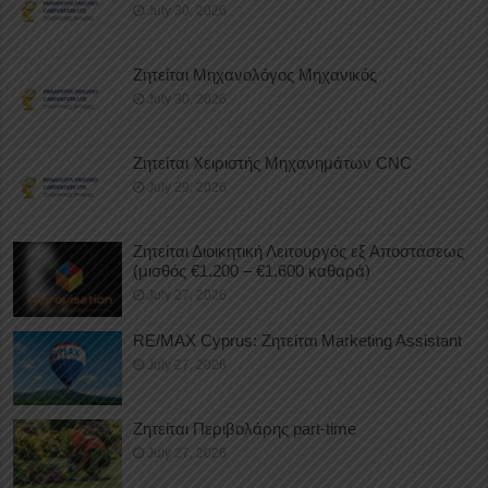
July 30, 2026
Ζητείται Μηχανολόγος Μηχανικός
July 30, 2026
Ζητείται Χειριστής Μηχανημάτων CNC
July 29, 2026
Ζητείται Διοικητική Λειτουργός εξ Αποστάσεως
(μισθός €1.200 – €1.600 καθαρά)
July 27, 2026
RE/MAX Cyprus: Ζητείται Marketing Assistant
July 27, 2026
Ζητείται Περιβολάρης part-time
July 27, 2026