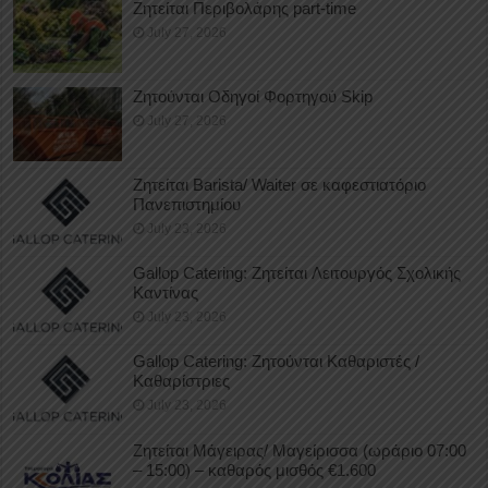
Ζητείται Περιβολάρης part-time
July 27, 2026
Ζητούνται Οδηγοί Φορτηγού Skip
July 27, 2026
Ζητείται Barista/ Waiter σε καφεστιατόριο
Πανεπιστημίου
July 23, 2026
Gallop Catering: Ζητείται Λειτουργός Σχολικής
Καντίνας
July 23, 2026
Gallop Catering: Ζητούνται Καθαριστές /
Καθαρίστριες
July 23, 2026
Ζητείται Μάγειρας/ Μαγείρισσα (ωράριο 07:00
– 15:00) – καθαρός μισθός €1.600