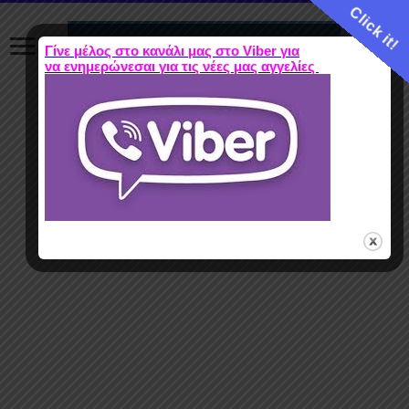
Click it!
Γίνε μέλος στο κανάλι μας στο Viber για
να ενημερώνεσαι για τις νέες μας αγγελίες