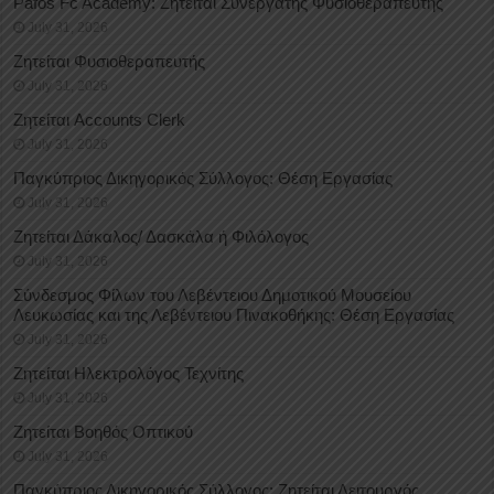
Pafos Fc Academy: Ζητείται Συνεργάτης Φυσιοθεραπευτής
July 31, 2026
Ζητείται Φυσιοθεραπευτής
July 31, 2026
Ζητείται Accounts Clerk
July 31, 2026
Παγκύπριος Δικηγορικός Σύλλογος: Θέση Εργασίας
July 31, 2026
Ζητείται Δάκαλος/ Δασκάλα ή Φιλόλογος
July 31, 2026
Σύνδεσμος Φίλων του Λεβέντειου Δημοτικού Μουσείου
Λευκωσίας και της Λεβέντειου Πινακοθήκης: Θέση Εργασίας
July 31, 2026
Ζητείται Ηλεκτρολόγος Τεχνίτης
July 31, 2026
Ζητείται Βοηθός Οπτικού
July 31, 2026
Παγκύπριος Δικηγορικός Σύλλογος: Ζητείται Λειτουργός