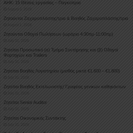
ΑΗΚ: 15 Θέσεις εργασίας – Παγκύπρια
August 3, 2026
Ζητούνται Ζαχαροπλάστης/τρια & Βοηθός Ζαχαροπλάστης/τρια
August 1, 2026
Ζητούνται Οδηγοί Πωλήσεων (ωράριο 4:30πμ-11:00πμ)
July 31, 2026
Ζητείται Προσωπικό (α) Τμήμα Συντήρησης και (β) Οδηγοί
Φορτηγών και Trailers
July 31, 2026
Ζητείται Βοηθός Λογιστηρίου (μισθός μικτά €1.600 – €1.800)
July 31, 2026
Ζητείται Βοηθός Εκτελωνιστής/ Γραφέας γενικών καθηκόντων
July 31, 2026
Ζητείται Senior Auditor
July 31, 2026
Ζητείται Οικονομικός Συντάκτης
July 31, 2026