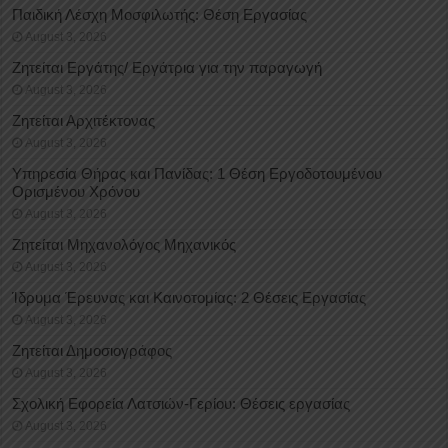
Παιδική Λέσχη Μοσφιλωτής: Θέση Εργασίας
August 3, 2026
Ζητείται Εργάτης/ Εργάτρια για την παραγωγή
August 3, 2026
Ζητείται Αρχιτέκτονας
August 3, 2026
Υπηρεσία Θήρας και Πανίδας: 1 Θέση Eργοδοτουμένου
Oρισμένου Xρόνου
August 3, 2026
Ζητείται Μηχανολόγος Μηχανικός
August 3, 2026
Ίδρυμα Έρευνας και Καινοτομίας: 2 Θέσεις Εργασίας
August 3, 2026
Ζητείται Δημοσιογράφος
August 3, 2026
Σχολική Εφορεία Λατσιών-Γερίου: Θέσεις εργασίας
August 3, 2026