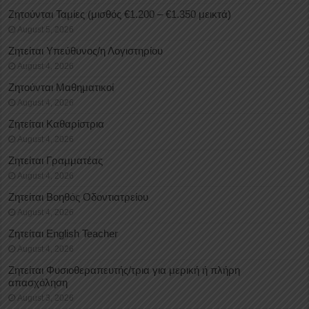
Ζητούνται Ταμίες (μισθός €1.200 – €1.350 μεικτά)
August 5, 2026
Ζητείται Υπεύθυνος/η Λογιστηρίου
August 4, 2026
Ζητούνται Μαθηματικοί
August 4, 2026
Ζητείται Καθαρίστρια
August 4, 2026
Ζητείται Γραμματέας
August 4, 2026
Ζητείται Βοηθός Οδοντιατρείου
August 4, 2026
Ζητείται English Teacher
August 4, 2026
Ζητείται Φυσιοθεραπευτής/τρια για μερική ή πλήρη
απασχόληση
August 3, 2026