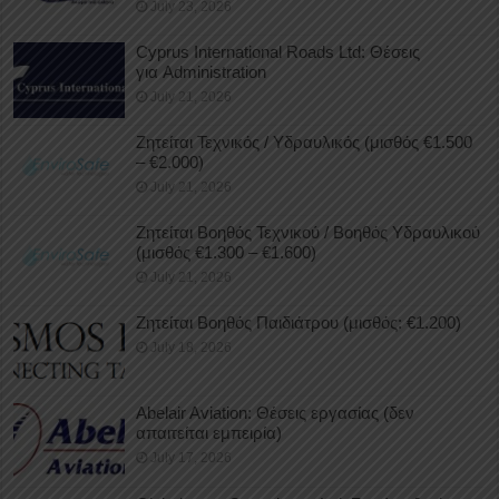
July 23, 2026
Cyprus International Roads Ltd: Θέσεις
για Administration
July 21, 2026
Ζητείται Τεχνικός / Υδραυλικός (μισθός €1.500
– €2.000)
July 21, 2026
Ζητείται Βοηθός Τεχνικού / Βοηθός Υδραυλικού
(μισθός €1.300 – €1.600)
July 21, 2026
Ζητείται Βοηθός Παιδιάτρου (μισθός: €1.200)
July 18, 2026
Abelair Aviation: Θέσεις εργασίας (δεν
απαιτείται εμπειρία)
July 17, 2026