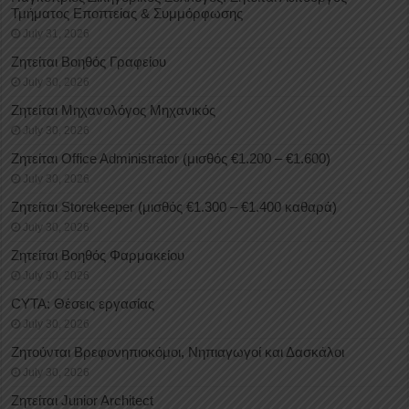
Τμήματος Εποπτείας & Συμμόρφωσης
July 31, 2026
Ζητείται Βοηθός Γραφείου
July 30, 2026
Ζητείται Μηχανολόγος Μηχανικός
July 30, 2026
Ζητείται Office Administrator (μισθός €1.200 – €1.600)
July 30, 2026
Ζητείται Storekeeper (μισθός €1.300 – €1.400 καθαρά)
July 30, 2026
Ζητείται Βοηθός Φαρμακείου
July 30, 2026
CYTA: Θέσεις εργασίας
July 30, 2026
Ζητούνται Βρεφονηπιοκόμοι, Νηπιαγωγοί και Δασκάλοι
July 30, 2026
Ζητείται Junior Architect