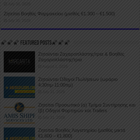
July 30, 2026
Ζητείται Βοηθός Φαρμακείου (μισθός €1.300 – €1.500)
July 30, 2026
🌠🌠🌠 FEATURED POSTS🌠🌠🌠
Ζητούνται Ζαχαροπλάστης/τρια & Βοηθός
Ζαχαροπλάστης/τρια
August 1, 2026
Ζητούνται Οδηγοί Πωλήσεων (ωράριο
4:30πμ-11:00πμ)
July 31, 2026
Ζητείται Προσωπικό (α) Τμήμα Συντήρησης και
(β) Οδηγοί Φορτηγών και Trailers
July 31, 2026
Ζητείται Βοηθός Λογιστηρίου (μισθός μικτά
€1.600 – €1.800)