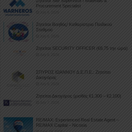
Ζητείται Site Supervisor / Materials &
Procurement Specialist
July 9, 2026
Ζητείται Βοηθός/ Καθαρίστρια Παιδικού
Σταθμού
July 8, 2026
Ζητείται SECURITY OFFICER (€8,75 την ώρα)
July 8, 2026
ΣΠΥΡΟΣ ΙΩΑΝΝΟΥ Δ.Ε.Π.Ε.: Ζητείται
Δικηγόρος
July 8, 2026
Ζητείται Δικηγόρος (μισθός €1.300 – €2.100)
July 7, 2026
RE/MAX: Experienced Real Estate Agent –
RE/MAX Capital – Nicosia
June 29, 2026