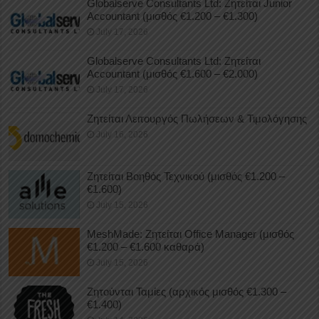
Globalserve Consultants Ltd: Ζητείται Junior
Accountant (μισθός €1.200 – €1.300)
July 17, 2026
Globalserve Consultants Ltd: Ζητείται
Accountant (μισθός €1.600 – €2.000)
July 17, 2026
Ζητείται Λειτουργός Πωλήσεων & Τιμολόγησης
July 16, 2026
Ζητείται Βοηθός Τεχνικού (μισθός €1.200 –
€1.600)
July 15, 2026
MeshMade: Ζητείται Office Manager (μισθός
€1.200 – €1.600 καθαρά)
July 15, 2026
Ζητούνται Ταμίες (αρχικός μισθός €1.300 –
€1.400)