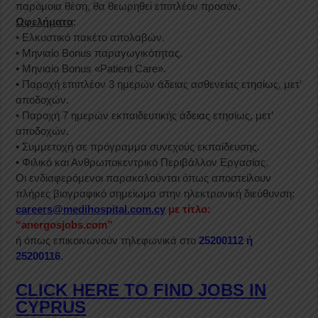
παρόμοια θέση, θα θεωρηθεί επιπλέον προσόν.
Ωφελήματα
:
• Ελκυστικό πακέτο απολαβών.
• Μηνιαίο Bonus παραγωγικότητας.
• Μηνιαίο Bonus «Patient Care».
• Παροχή επιπλέον 3 ημερών άδειας ασθενείας ετησίως, μετ’
αποδοχών.
• Παροχή 7 ημερών εκπαιδευτικής άδειας ετησίως, μετ’
αποδοχών.
• Συμμετοχή σε πρόγραμμα συνεχούς εκπαίδευσης.
• Φιλικό και Ανθρωποκεντρικό Περιβάλλον Εργασίας.
Οι ενδιαφερόμενοι παρακαλούνται όπως αποστείλουν
πλήρες βιογραφικό σημείωμα στην ηλεκτρονική διεύθυνση:
careers@medihospital.com.cy
με τίτλο:
“anergosjobs.com”
ή όπως επικοινωνούν τηλεφωνικά στο
25200112 ή
25200116
.
CLICK HERE TO FIND JOBS IN
CYPRUS