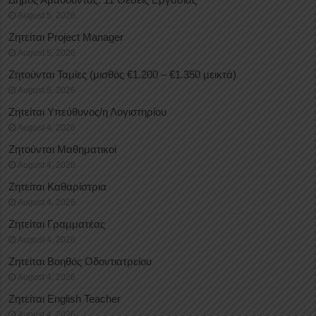
August 5, 2026
Ζητείται Project Manager
August 5, 2026
Ζητούνται Ταμίες (μισθός €1.200 – €1.350 μεικτά)
August 5, 2026
Ζητείται Υπεύθυνος/η Λογιστηρίου
August 4, 2026
Ζητούνται Μαθηματικοί
August 4, 2026
Ζητείται Καθαρίστρια
August 4, 2026
Ζητείται Γραμματέας
August 4, 2026
Ζητείται Βοηθός Οδοντιατρείου
August 4, 2026
Ζητείται English Teacher
August 4, 2026