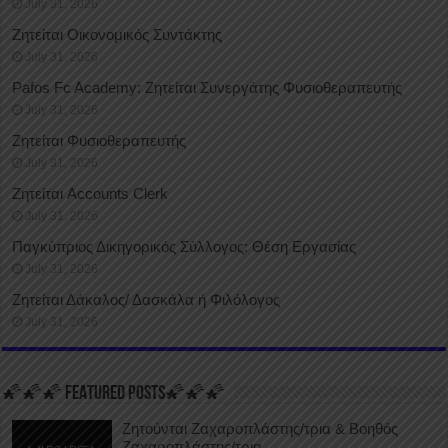
July 31, 2026
Ζητείται Οικονομικός Συντάκτης
July 31, 2026
Pafos Fc Academy: Ζητείται Συνεργάτης Φυσιοθεραπευτής
July 31, 2026
Ζητείται Φυσιοθεραπευτής
July 31, 2026
Ζητείται Accounts Clerk
July 31, 2026
Παγκύπριος Δικηγορικός Σύλλογος: Θέση Εργασίας
July 31, 2026
Ζητείται Δάκαλος/ Δασκάλα ή Φιλόλογος
July 31, 2026
🌠🌠🌠 FEATURED POSTS🌠🌠🌠
Ζητούνται Ζαχαροπλάστης/τρια & Βοηθός
Ζαχαροπλάστης/τρια