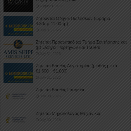
August 1, 2026
Ζητούνται Οδηγοί Πωλήσεων (ωράριο
4:30πμ-11:00πμ)
July 31, 2026
Ζητείται Προσωπικό (α) Τμήμα Συντήρησης και
(β) Οδηγοί Φορτηγών και Trailers
July 31, 2026
Ζητείται Βοηθός Λογιστηρίου (μισθός μικτά
€1.600 – €1.800)
July 31, 2026
Ζητείται Βοηθός Γραφείου
July 30, 2026
Ζητείται Μηχανολόγος Μηχανικός
July 30, 2026