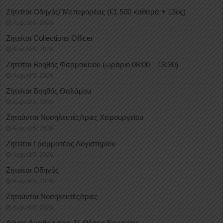
Ζητείται Οδηγός/ Μεταφορέας (€1.500 καθαρά + 13ος)
August 6, 2026
Ζητείται Collections Officer
August 6, 2026
Ζητείται Βοηθός Φαρμακείου (ωράριο 08:00 – 13:30)
August 5, 2026
Ζητείται Βοηθός Θαλάμου
August 5, 2026
Ζητούνται Νοσηλευτές/τριες Χειρουργείου
August 5, 2026
Ζητείται Γραμματέας Λογιστηρίου
August 5, 2026
Ζητείται Οδηγός
August 5, 2026
Ζητούνται Νοσηλευτές/τριες
August 5, 2026
Δήμος Αμαθούντας: 11 Θέσεις Εργασίας