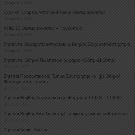
August 3, 2026
Σχολική Εφορεία Λατσιών-Γερίου: Θέσεις εργασίας
August 3, 2026
ΑΗΚ: 15 Θέσεις εργασίας – Παγκύπρια
August 3, 2026
Ζητούνται Ζαχαροπλάστης/τρια & Βοηθός Ζαχαροπλάστης/τρια
August 1, 2026
Ζητούνται Οδηγοί Πωλήσεων (ωράριο 4:30πμ-11:00πμ)
July 31, 2026
Ζητείται Προσωπικό (α) Τμήμα Συντήρησης και (β) Οδηγοί
Φορτηγών και Trailers
July 31, 2026
Ζητείται Βοηθός Λογιστηρίου (μισθός μικτά €1.600 – €1.800)
July 31, 2026
Ζητείται Βοηθός Εκτελωνιστής/ Γραφέας γενικών καθηκόντων
July 31, 2026
Ζητείται Senior Auditor