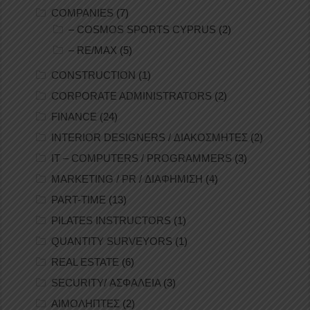
COMPANIES
(7)
– COSMOS SPORTS CYPRUS
(2)
– RE/MAX
(5)
CONSTRUCTION
(1)
CORPORATE ADMINISTRATORS
(2)
FINANCE
(24)
INTERIOR DESIGNERS / ΔΙΑΚΟΣΜΗΤΕΣ
(2)
IT – COMPUTERS / PROGRAMMERS
(3)
MARKETING / PR / ΔΙΑΦΗΜΙΣΗ
(4)
PART-TIME
(13)
PILATES INSTRUCTORS
(1)
QUANTITY SURVEYORS
(1)
REAL ESTATE
(6)
SECURITY/ ΑΣΦΑΛΕΙΑ
(3)
ΑΙΜΟΛΗΠΤΕΣ
(2)