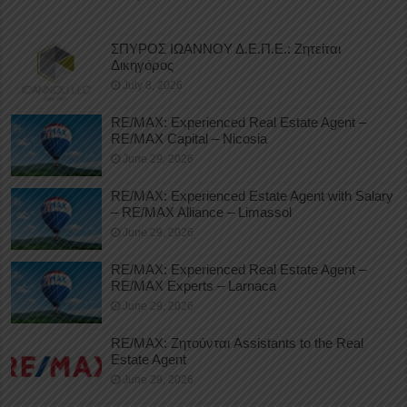
ΣΠΥΡΟΣ ΙΩΑΝΝΟΥ Δ.Ε.Π.Ε.: Ζητείται
Δικηγόρος
July 8, 2026
RE/MAX: Experienced Real Estate Agent –
RE/MAX Capital – Nicosia
June 29, 2026
RE/MAX: Experienced Estate Agent with Salary
– RE/MAX Alliance – Limassol
June 29, 2026
RE/MAX: Experienced Real Estate Agent –
RE/MAX Experts – Larnaca
June 29, 2026
RE/MAX: Ζητούνται Assistants to the Real
Estate Agent
June 29, 2026