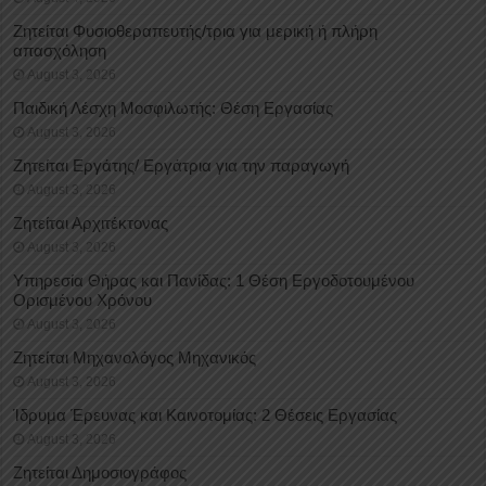
Ζητείται Φυσιοθεραπευτής/τρια για μερική ή πλήρη
απασχόληση
August 3, 2026
Παιδική Λέσχη Μοσφιλωτής: Θέση Εργασίας
August 3, 2026
Ζητείται Εργάτης/ Εργάτρια για την παραγωγή
August 3, 2026
Ζητείται Αρχιτέκτονας
August 3, 2026
Υπηρεσία Θήρας και Πανίδας: 1 Θέση Eργοδοτουμένου
Oρισμένου Xρόνου
August 3, 2026
Ζητείται Μηχανολόγος Μηχανικός
August 3, 2026
Ίδρυμα Έρευνας και Καινοτομίας: 2 Θέσεις Εργασίας
August 3, 2026
Ζητείται Δημοσιογράφος