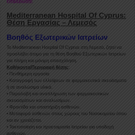
ενημέρωση!
Mediterranean Hospital Of Cyprus:
Θέση Εργασίας – Λεμεσός
Βοηθός Εξωτερικών Ιατρείων
Το Mediterranean Hospital Of Cyprus στη Λεμεσό, ζητεί να
προσλάβει άτομο για τη θέση Βοηθού Εξωτερικών Ιατρείων
για πλήρη και μόνιμη απασχόληση.
Καθήκοντα/Περιγραφή θέσης
:
• Πενθήμερη εργασία
• Καταγραφή των ελλείψεων σε φαρμακευτικά σκευάσματα
ή σε αναλώσιμα υλικά.
• Παραλαβή και αναπλήρωση των φαρμακευτικών
σκευασμάτων και αναλωσίμων.
• Φροντίδα και υποστήριξη ασθενών.
• Μεταφορά ασθενών στους χώρους του Νοσοκομείου όπου
και αν χρειάζεται.
• Τακτοποίηση και προετοιμασία Ιατρείου για υποδοχή
ασθενών.