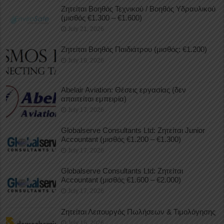
Ζητείται Βοηθός Τεχνικού / Βοηθός Υδραυλικού
(μισθός €1.300 – €1.600)
July 21, 2026
Ζητείται Βοηθός Παιδιάτρου (μισθός: €1.200)
July 18, 2026
Abelair Aviation: Θέσεις εργασίας (δεν
απαιτείται εμπειρία)
July 17, 2026
Globalserve Consultants Ltd: Ζητείται Junior
Accountant (μισθός €1.200 – €1.300)
July 17, 2026
Globalserve Consultants Ltd: Ζητείται
Accountant (μισθός €1.600 – €2.000)
July 17, 2026
Ζητείται Λειτουργός Πωλήσεων & Τιμολόγησης
July 16, 2026