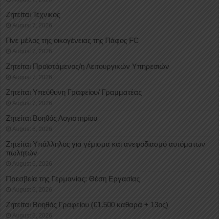
Ζητείται Τεχνικός
August 7, 2026
Γίνε μέλος της οικογένειας της Πάφος FC
August 7, 2026
Ζητείται Προϊστάμενος/η Λειτουργικών Υπηρεσιών
August 7, 2026
Ζητείται Υπεύθυνη Γραφείου/ Γραμματέας
August 7, 2026
Ζητείται Βοηθός Λογιστηρίου
August 6, 2026
Ζητείται Υπάλληλος για γέμισμα και ανεφοδιασμό αυτόματων
πωλητών
August 6, 2026
Πρεσβεία της Γερμανίας: Θέση Εργασίας
August 6, 2026
Ζητείται Βοηθός Γραφείου (€1.500 καθαρά + 13ος)
August 6, 2026