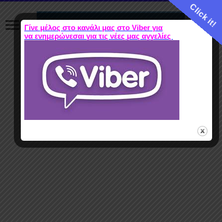
Click it!
Γίνε μέλος στο κανάλι μας στο Viber για
να ενημερώνεσαι για τις νέες μας αγγελίες