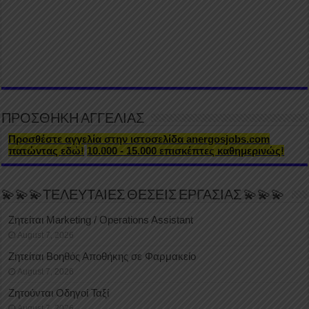
ΠΡΟΣΘΗΚΗ ΑΓΓΕΛΙΑΣ
Προσθέστε αγγελία στην ιστοσελίδα anergosjobs.com
πατώντας εδώ!
10.000 - 15.000 επισκέπτες καθημερινώς!
💫💫💫ΤΕΛΕΥΤΑΙΕΣ ΘΕΣΕΙΣ ΕΡΓΑΣΙΑΣ 💫💫💫
Ζητείται Marketing / Operations Assistant
August 7, 2026
Ζητείται Βοηθός Αποθήκης σε Φαρμακείο
August 7, 2026
Ζητούνται Οδηγοί Ταξί
August 7, 2026