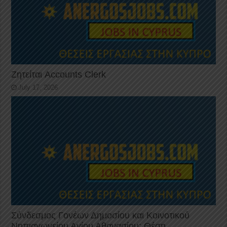
Ζητείται Accounts Clerk
July 17, 2026
Σύνδεσμος Γονέων Δημοσίου και Κοινοτικού
Νηπιαγωγείου Αγίου Αθανασίου: Θέση