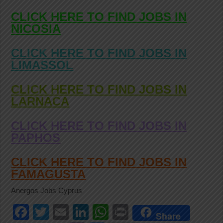
CLICK HERE TO FIND JOBS IN
NICOSIA
CLICK HERE TO FIND JOBS IN
LIMASSOL
CLICK HERE TO FIND JOBS IN
LARNACA
CLICK HERE TO FIND JOBS IN
PAPHOS
CLICK HERE TO FIND JOBS IN
FAMAGUSTA
Anergos Jobs Cyprus
F
T
E
Li
W
Pr
Share