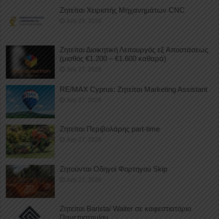
Ζητείται Χειριστής Μηχανημάτων CNC
July 29, 2026
Ζητείται Διοικητική Λειτουργός εξ Αποστάσεως
(μισθός €1.200 – €1.600 καθαρά)
July 27, 2026
RE/MAX Cyprus: Ζητείται Marketing Assistant
July 27, 2026
Ζητείται Περιβολάρης part-time
July 27, 2026
Ζητούνται Οδηγοί Φορτηγού Skip
July 27, 2026
Ζητείται Barista/ Waiter σε καφεστιατόριο
Πανεπιστημίου