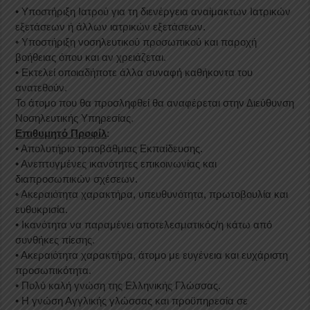
• Υποστήριξη Ιατρού για τη διενέργεια αναίμακτων Ιατρικών
εξετάσεων ή άλλων ιατρικών εξετάσεων.
• Υποστήριξη νοσηλευτικού προσωπικού και παροχή
βοήθειας όπου και αν χρειάζεται.
• Εκτελεί οποιαδήποτε άλλα συναφή καθήκοντα του
ανατεθούν.
Το άτομο που θα προσληφθεί θα αναφέρεται στην Διεύθυνση
Νοσηλευτικής Υπηρεσίας.
Επιθυμητό Προφίλ
:
• Απολυτήριο τριτοβάθμιας Εκπαίδευσης.
• Ανεπτυγμένες ικανότητες επικοινωνίας και
διαπροσωπικών σχέσεων.
• Ακεραιότητα χαρακτήρα, υπευθυνότητα, πρωτοβουλία και
ευθυκρισία.
• Ικανότητα να παραμένει αποτελεσματικός/η κάτω από
συνθήκες πίεσης.
• Ακεραιότητα χαρακτήρα, άτομο με ευγένεια και ευχάριστη
προσωπικότητα.
• Πολύ καλή γνώση της Ελληνικής Γλώσσας.
• Η γνώση Αγγλικής γλώσσας και προϋπηρεσία σε