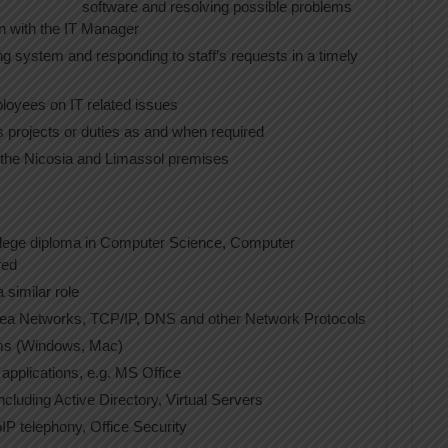
software and resolving possible problems
on with the IT Manager
g system and responding to staff’s requests in a timely
ployees on IT related issues
s projects or duties as and when required
n the Nicosia and Limassol premises
college diploma in Computer Science, Computer
red
 similar role
ea Networks, TCP/IP, DNS and other Network Protocols
ms (Windows, Mac)
pplications, e.g. MS Office
cluding Active Directory, Virtual Servers
P telephony, Office Security