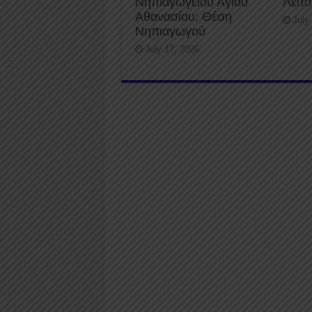
Νηπιαγωγείου Αγίου
Λειτ
Αθανασίου: Θέση
July
Νηπιαγωγού
July 17, 2026