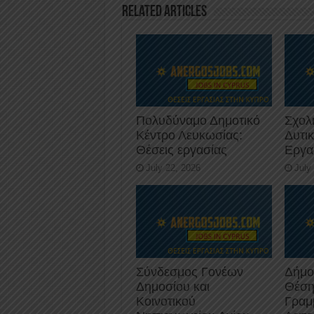
o
p
Related Articles
k
Πολυδύναμο Δημοτικό
Σχολ
Κέντρο Λευκωσίας:
Δυτι
Θέσεις εργασίας
Εργα
July 22, 2026
July
Σύνδεσμος Γονέων
Δήμο
Δημοσίου και
Θέση
Κοινοτικού
Γραμ