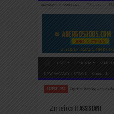
Τελευταίες
ΤΙΜ
WEDNESDAY , 5 AUGUST 2026
ΟΛΕΣ
ΛΕΥΚΩΣΙΑ
ΛΕΜΕΣΟ
€ PAY VACANCY LISTING €
Contact Us
LATEST JOBS
Ζητείται Βοηθός Φαρμακείο
Ζητείται IT Assistant