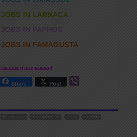
 JOBS IN LARNACA
 JOBS IN PAPHOS
D JOBS IN FAMAGUSTA
r για συνεχή ενημέρωση!
r
Vi
Share
Post
n
b
er
ERGODOTISI
IT/ COMPUTERS
JOBS
NICOSIA