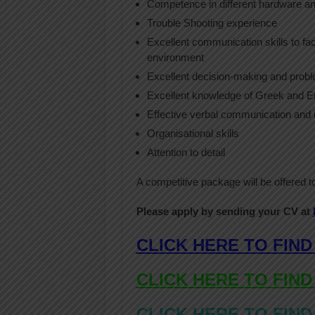
Competence in different hardware and
Trouble Shooting experience
Excellent communication skills to faci
environment
Excellent decision-making and proble
Excellent knowledge of Greek and E
Effective verbal communication and i
Organisational skills
Attention to detail
A competitive package will be offered 
Please apply by sending your CV at
CLICK HERE TO FIND
CLICK HERE TO FIND
CLICK HERE TO FIND