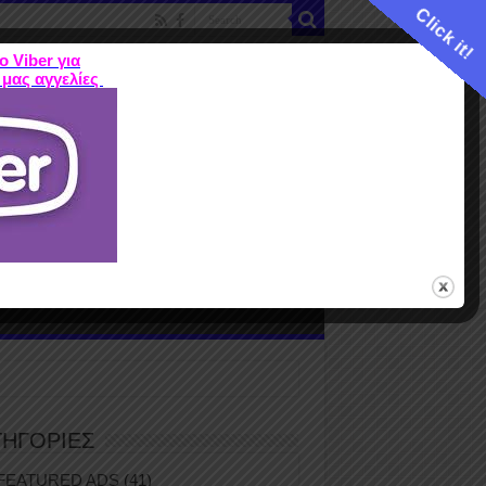
Click it!
ο Viber για
 μας αγγελίες
ME
FEATURED ADS
ΤΙΜΕΣ
Terms
ΤΗΓΟΡΙΕΣ
FEATURED ADS
(41)