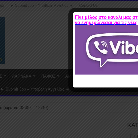
ΕΣ
► Submit Job – Υποβολή Αγγελίας ◄
Contact Us
Γίνε μέλος στο κανάλι μας στ
να ενημερώνεσαι για τις νέες
Σ
ΛΑΡΝΑΚΑ
ΠΑΦΟΣ
ΑΜΜΟΧΩΣΤΟΣ
WORK FROM HO
► Submit Job – Υποβολή Αγγελίας ◄
υ (ωράριο 08:00 – 13:30)
ΚΑ