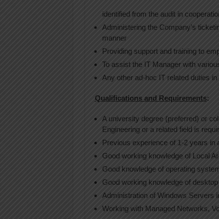
identified from the audit in cooperati
Administering the Company’s ticketin
manner
Providing support and training to em
To assist the IT Manager with variou
Any other ad-hoc IT related duties i
Qualifications and Requirements
:
A university degree (preferred) or 
Engineering or a related field is requi
Previous experience of 1-2 years in a
Good working knowledge of Local Ar
Good knowledge of operating syste
Good working knowledge of desktop a
Administration of Windows Servers in
Working with Managed Networks, VoI