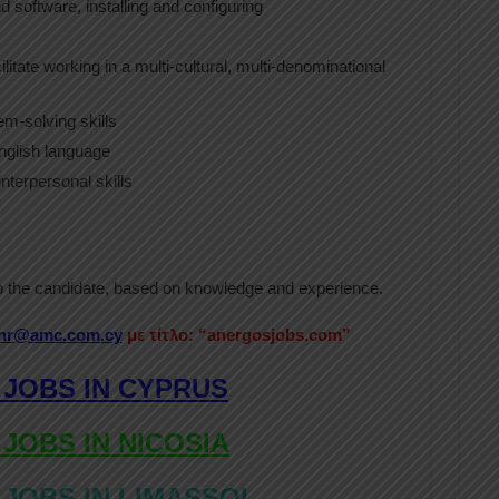
 software, installing and configuring
litate working in a multi-cultural, multi-denominational
m-solving skills
nglish language
nterpersonal skills
to the candidate, based on knowledge and experience.
hr@amc.com.cy
με τίτλο: “anergosjobs.com”
 JOBS IN CYPRUS
 JOBS IN NICOSIA
 JOBS IN LIMASSOL