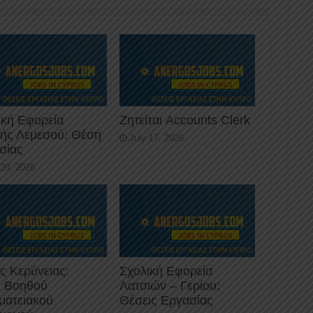
ική Εφορεία
Ζητείται Accounts Clerk
κής Λεμεσού: Θέση
July 17, 2026
σίας
 20, 2026
ς Κερύνειας:
Σχολική Εφορεία
 Βοηθού
Λατσιών – Γερίου:
ματειακού
Θέσεις Εργασίας