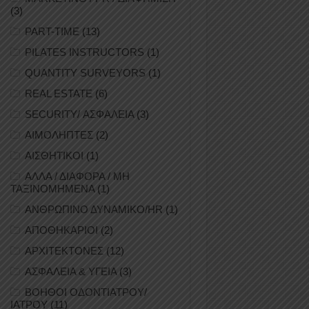
(3)
PART-TIME
(13)
PILATES INSTRUCTORS
(1)
QUANTITY SURVEYORS
(1)
REAL ESTATE
(6)
SECURITY/ ΑΣΦΑΛΕΙΑ
(3)
ΑΙΜΟΛΗΠΤΕΣ
(2)
ΑΙΣΘΗΤΙΚΟΙ
(1)
ΑΛΛΑ / ΔΙΑΦΟΡΑ / ΜΗ
ΤΑΞΙΝΟΜΗΜΕΝΑ
(1)
ΑΝΘΡΩΠΙΝΟ ΔΥΝΑΜΙΚΟ/HR
(1)
ΑΠΟΘΗΚΑΡΙΟΙ
(2)
ΑΡΧΙΤΕΚΤΟΝΕΣ
(12)
ΑΣΦΑΛΕΙΑ & ΥΓΕΙΑ
(3)
ΒΟΗΘΟΙ ΟΔΟΝΤΙΑΤΡΟΥ/
ΙΑΤΡΟΥ
(11)