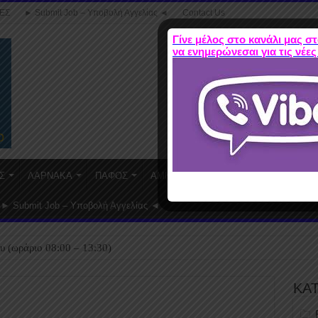
ΕΣ
► Submit Job – Υποβολή Αγγελίας ◄
Contact Us
Γίνε μέλος στο κανάλι μας στ
να ενημερώνεσαι για τις νέες
Σ
ΛΑΡΝΑΚΑ
ΠΑΦΟΣ
ΑΜΜΟΧΩΣΤΟΣ
WORK FROM HO
► Submit Job – Υποβολή Αγγελίας ◄
υ (ωράριο 08:00 – 13:30)
ΚΑ