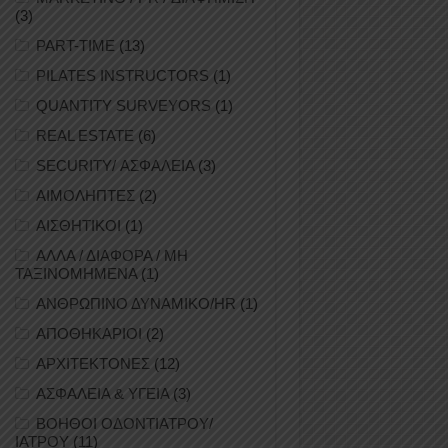
(3)
PART-TIME
(13)
PILATES INSTRUCTORS
(1)
QUANTITY SURVEYORS
(1)
REAL ESTATE
(6)
SECURITY/ ΑΣΦΑΛΕΙΑ
(3)
ΑΙΜΟΛΗΠΤΕΣ
(2)
ΑΙΣΘΗΤΙΚΟΙ
(1)
ΑΛΛΑ / ΔΙΑΦΟΡΑ / ΜΗ
ΤΑΞΙΝΟΜΗΜΕΝΑ
(1)
ΑΝΘΡΩΠΙΝΟ ΔΥΝΑΜΙΚΟ/HR
(1)
ΑΠΟΘΗΚΑΡΙΟΙ
(2)
ΑΡΧΙΤΕΚΤΟΝΕΣ
(12)
ΑΣΦΑΛΕΙΑ & ΥΓΕΙΑ
(3)
ΒΟΗΘΟΙ ΟΔΟΝΤΙΑΤΡΟΥ/
ΙΑΤΡΟΥ
(11)