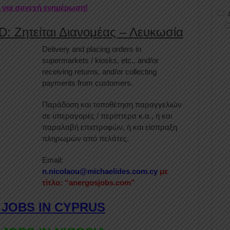
r για συνεχή ενημέρωση!
 Ζητείται Διανομέας – Λευκωσία
Delivery and placing orders in
supermarkets / kiosks, etc., and/or
receiving returns, and/or collecting
payments from customers.
Παράδοση και τοποθέτηση παραγγελιών
σε υπεραγορές / περίπτερα κ.α., ή και
παραλαβή επιστροφών, ή και είσπραξη
πληρωμών από πελάτες.
Email:
n.nicolaou@michaelides.com.cy
με
τίτλο: “anergosjobs.com”
 JOBS IN CYPRUS