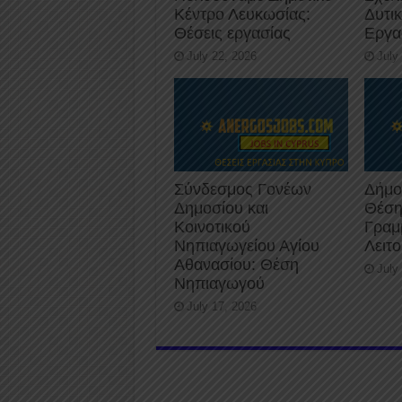
Κέντρο Λευκωσίας:
Δυτι
Θέσεις εργασίας
Εργα
July 22, 2026
July
Σύνδεσμος Γονέων
Δήμο
Δημοσίου και
Θέση
Κοινοτικού
Γραμ
Νηπιαγωγείου Αγίου
Λειτ
Αθανασίου: Θέση
July
Νηπιαγωγού
July 17, 2026