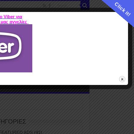
Click it!
ο Viber για
 μας αγγελίες
ME
FEATURED ADS
ΤΙΜΕΣ
Terms
ΤΗΓΟΡΙΕΣ
FEATURED ADS
(41)