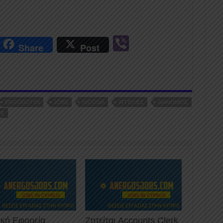
r
Vi
Share
Post
n
b
er
ERGODOTISI
JOBS
NICOSIA
ΑΓΓΕΛΊΕΣ
ΔΙΑΝΟΜΕΊΣ
ΙΈ
ική Εφορεία
Ζητείται Accounts Clerk