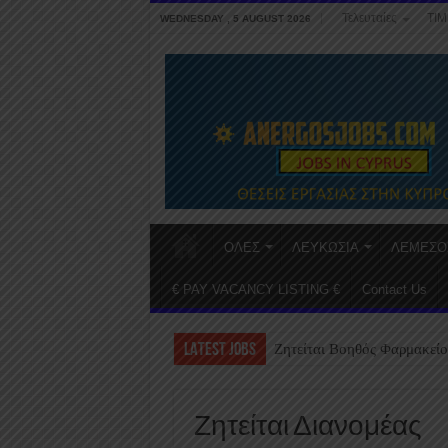
Τελευταίες
ΤΙΜ
WEDNESDAY , 5 AUGUST 2026
ΟΛΕΣ
ΛΕΥΚΩΣΙΑ
ΛΕΜΕΣΟ
€ PAY VACANCY LISTING €
Contact Us
LATEST JOBS
Ζητείται Βοηθός Φαρμακείο
Ζητείται Διανομέας