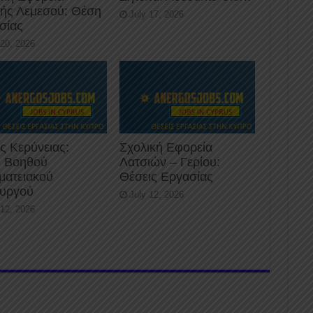
κής Λεμεσού: Θέση
July 17, 2026
σίας
 20, 2026
ς Κερύνειας:
Σχολική Εφορεία
 Βοηθού
Λατσιών – Γερίου:
ματειακού
Θέσεις Εργασίας
ουργού
July 12, 2026
 12, 2026