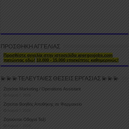
ΠΡΟΣΘΗΚΗ ΑΓΓΕΛΙΑΣ
Προσθέστε αγγελία στην ιστοσελίδα anergosjobs.com
πατώντας εδώ!
10.000 - 15.000 επισκέπτες καθημερινώς!
💫💫💫ΤΕΛΕΥΤΑΙΕΣ ΘΕΣΕΙΣ ΕΡΓΑΣΙΑΣ 💫💫💫
Ζητείται Marketing / Operations Assistant
August 7, 2026
Ζητείται Βοηθός Αποθήκης σε Φαρμακείο
August 7, 2026
Ζητούνται Οδηγοί Ταξί
August 7, 2026