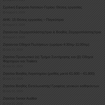
Σχολική Εφορεία Λατσιών-Γερίου: Θέσεις εργασίας
August 3, 2026
ΑΗΚ: 15 Θέσεις εργασίας – Παγκύπρια
August 3, 2026
Ζητούνται Ζαχαροπλάστης/τρια & Βοηθός Ζαχαροπλάστης/τρια
August 1, 2026
Ζητούνται Οδηγοί Πωλήσεων (ωράριο 4:30πμ-11:00πμ)
July 31, 2026
Ζητείται Προσωπικό (α) Τμήμα Συντήρησης και (β) Οδηγοί
Φορτηγών και Trailers
July 31, 2026
Ζητείται Βοηθός Λογιστηρίου (μισθός μικτά €1.600 – €1.800)
July 31, 2026
Ζητείται Βοηθός Εκτελωνιστής/ Γραφέας γενικών καθηκόντων
July 31, 2026
Ζητείται Senior Auditor
July 31, 2026