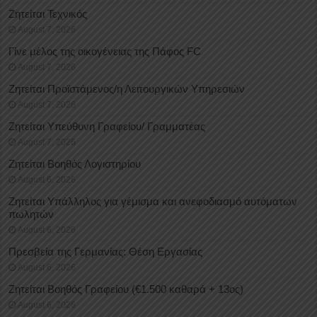
Ζητείται Τεχνικός
August 7, 2026
Γίνε μέλος της οικογένειας της Πάφος FC
August 7, 2026
Ζητείται Προϊστάμενος/η Λειτουργικών Υπηρεσιών
August 7, 2026
Ζητείται Υπεύθυνη Γραφείου/ Γραμματέας
August 7, 2026
Ζητείται Βοηθός Λογιστηρίου
August 6, 2026
Ζητείται Υπάλληλος για γέμισμα και ανεφοδιασμό αυτόματων
πωλητών
August 6, 2026
Πρεσβεία της Γερμανίας: Θέση Εργασίας
August 6, 2026
Ζητείται Βοηθός Γραφείου (€1.500 καθαρά + 13ος)
August 6, 2026