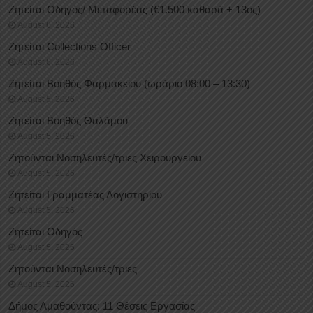
Ζητείται Οδηγός/ Μεταφορέας (€1.500 καθαρά + 13ος)
August 6, 2026
Ζητείται Collections Officer
August 6, 2026
Ζητείται Βοηθός Φαρμακείου (ωράριο 08:00 – 13:30)
August 5, 2026
Ζητείται Βοηθός Θαλάμου
August 5, 2026
Ζητούνται Νοσηλευτές/τριες Χειρουργείου
August 5, 2026
Ζητείται Γραμματέας Λογιστηρίου
August 5, 2026
Ζητείται Οδηγός
August 5, 2026
Ζητούνται Νοσηλευτές/τριες
August 5, 2026
Δήμος Αμαθούντας: 11 Θέσεις Εργασίας