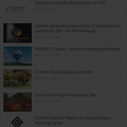
Ζητείται Χειριστής Μηχανημάτων CNC
July 29, 2026
Ζητείται Διοικητική Λειτουργός εξ Αποστάσεως
(μισθός €1.200 – €1.600 καθαρά)
July 27, 2026
RE/MAX Cyprus: Ζητείται Marketing Assistant
July 27, 2026
Ζητείται Περιβολάρης part-time
July 27, 2026
Ζητούνται Οδηγοί Φορτηγού Skip
July 27, 2026
Ζητείται Barista/ Waiter σε καφεστιατόριο
Πανεπιστημίου