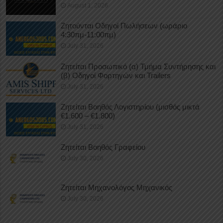
August 1, 2026
Ζητούνται Οδηγοί Πωλήσεων (ωράριο
4:30πμ-11:00πμ)
July 31, 2026
Ζητείται Προσωπικό (α) Τμήμα Συντήρησης και
(β) Οδηγοί Φορτηγών και Trailers
July 31, 2026
Ζητείται Βοηθός Λογιστηρίου (μισθός μικτά
€1.600 – €1.800)
July 31, 2026
Ζητείται Βοηθός Γραφείου
July 30, 2026
Ζητείται Μηχανολόγος Μηχανικός
July 30, 2026