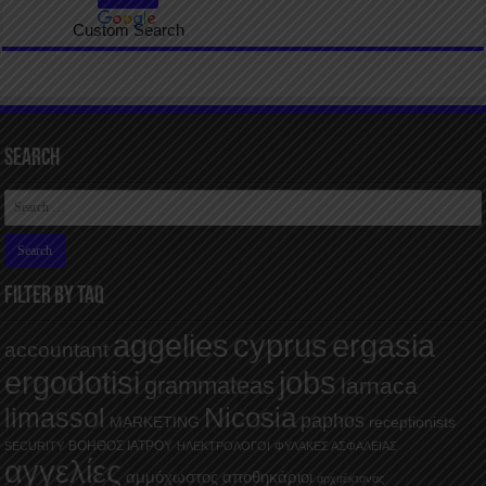
Custom Search
Search
FILTER BY TAQ
aggelies
cyprus
ergasia
accountant
ergodotisi
jobs
grammateas
larnaca
Nicosia
limassol
paphos
MARKETING
receptionists
ΒΟΗΘΟΣ ΙΑΤΡΟΥ
SECURITY
ΗΛΕΚΤΡΟΛΟΓΟΙ
ΦΥΛΑΚΕΣ ΑΣΦΑΛΕΙΑΣ
αγγελίες
αμμόχωστος
αποθηκάριοι
αρχιτέκτονας