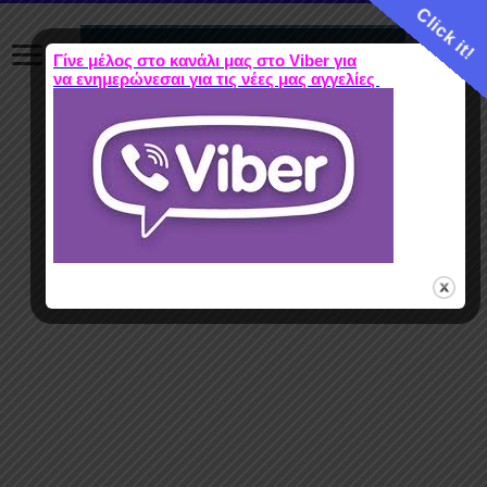
Click it!
Γίνε μέλος στο κανάλι μας στο Viber για
να ενημερώνεσαι για τις νέες μας αγγελίες