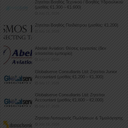
Ζητείται Βοηθός Τεχνικού / Βοηθός Υδραυλικού
(μισθός €1.300 – €1.600)
July 21, 2026
Ζητείται Βοηθός Παιδιάτρου (μισθός: €1.200)
July 18, 2026
Abelair Aviation: Θέσεις εργασίας (δεν
απαιτείται εμπειρία)
July 17, 2026
Globalserve Consultants Ltd: Ζητείται Junior
Accountant (μισθός €1.200 – €1.300)
July 17, 2026
Globalserve Consultants Ltd: Ζητείται
Accountant (μισθός €1.600 – €2.000)
July 17, 2026
Ζητείται Λειτουργός Πωλήσεων & Τιμολόγησης
July 16, 2026