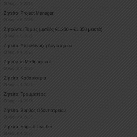
August 5, 2026
Ζητείται Project Manager
August 5, 2026
Ζητούνται Ταμίες (μισθός €1.200 – €1.350 μεικτά)
August 5, 2026
Ζητείται Υπεύθυνος/η Λογιστηρίου
August 4, 2026
Ζητούνται Μαθηματικοί
August 4, 2026
Ζητείται Καθαρίστρια
August 4, 2026
Ζητείται Γραμματέας
August 4, 2026
Ζητείται Βοηθός Οδοντιατρείου
August 4, 2026
Ζητείται English Teacher
August 4, 2026