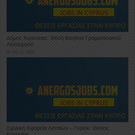
Δήμος Κερύνειας: Θέση Βοηθού Γραμματειακού
Λειτουργού
July 12, 2026
Σχολική Εφορεία Λατσιών – Γερίου: Θέσεις
Εργασίας