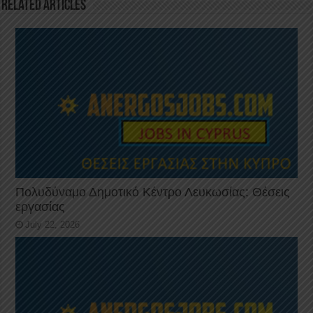
k
Related Articles
Πολυδύναμο Δημοτικό Κέντρο Λευκωσίας: Θέσεις
εργασίας
July 22, 2026