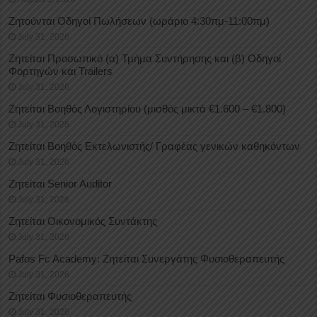
Ζητούνται Οδηγοί Πωλήσεων (ωράριο 4:30πμ-11:00πμ)
July 31, 2026
Ζητείται Προσωπικό (α) Τμήμα Συντήρησης και (β) Οδηγοί
Φορτηγών και Trailers
July 31, 2026
Ζητείται Βοηθός Λογιστηρίου (μισθός μικτά €1.600 – €1.800)
July 31, 2026
Ζητείται Βοηθός Εκτελωνιστής/ Γραφέας γενικών καθηκόντων
July 31, 2026
Ζητείται Senior Auditor
July 31, 2026
Ζητείται Οικονομικός Συντάκτης
July 31, 2026
Pafos Fc Academy: Ζητείται Συνεργάτης Φυσιοθεραπευτής
July 31, 2026
Ζητείται Φυσιοθεραπευτής
July 31, 2026