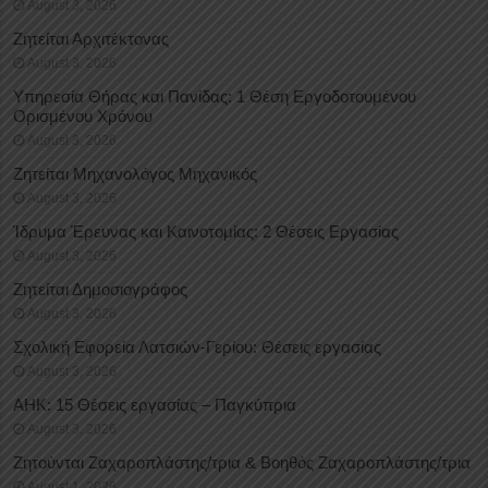
August 3, 2026
Ζητείται Αρχιτέκτονας
August 3, 2026
Υπηρεσία Θήρας και Πανίδας: 1 Θέση Eργοδοτουμένου
Oρισμένου Xρόνου
August 3, 2026
Ζητείται Μηχανολόγος Μηχανικός
August 3, 2026
Ίδρυμα Έρευνας και Καινοτομίας: 2 Θέσεις Εργασίας
August 3, 2026
Ζητείται Δημοσιογράφος
August 3, 2026
Σχολική Εφορεία Λατσιών-Γερίου: Θέσεις εργασίας
August 3, 2026
ΑΗΚ: 15 Θέσεις εργασίας – Παγκύπρια
August 3, 2026
Ζητούνται Ζαχαροπλάστης/τρια & Βοηθός Ζαχαροπλάστης/τρια
August 1, 2026