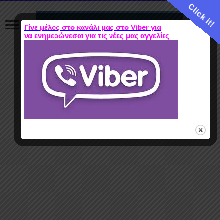
Click it!
Γίνε μέλος στο κανάλι μας στο Viber για
να ενημερώνεσαι για τις νέες μας αγγελίες