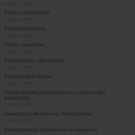
August 4, 2026
Ζητούνται Μαθηματικοί
August 4, 2026
Ζητείται Καθαρίστρια
August 4, 2026
Ζητείται Γραμματέας
August 4, 2026
Ζητείται Βοηθός Οδοντιατρείου
August 4, 2026
Ζητείται English Teacher
August 4, 2026
Ζητείται Φυσιοθεραπευτής/τρια για μερική ή πλήρη
απασχόληση
August 3, 2026
Παιδική Λέσχη Μοσφιλωτής: Θέση Εργασίας
August 3, 2026
Ζητείται Εργάτης/ Εργάτρια για την παραγωγή