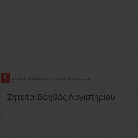
Ζητείται Βοηθός Αποθήκης σε Φαρμακείο
Ζητείται Βοηθός Λογιστηρίου