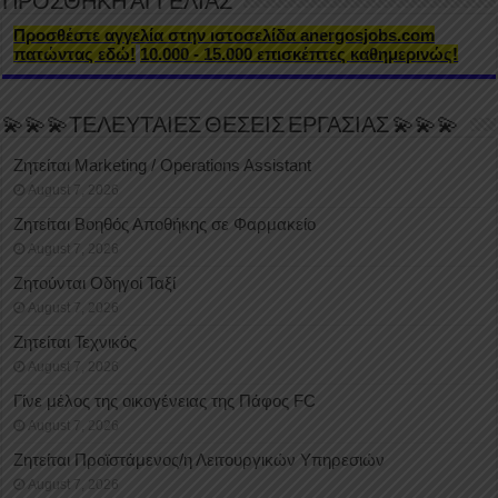
ΠΡΟΣΘΗΚΗ ΑΓΓΕΛΙΑΣ
Προσθέστε αγγελία στην ιστοσελίδα anergosjobs.com
πατώντας εδώ!
10.000 - 15.000 επισκέπτες καθημερινώς!
💫💫💫ΤΕΛΕΥΤΑΙΕΣ ΘΕΣΕΙΣ ΕΡΓΑΣΙΑΣ 💫💫💫
Ζητείται Marketing / Operations Assistant
August 7, 2026
Ζητείται Βοηθός Αποθήκης σε Φαρμακείο
August 7, 2026
Ζητούνται Οδηγοί Ταξί
August 7, 2026
Ζητείται Τεχνικός
August 7, 2026
Γίνε μέλος της οικογένειας της Πάφος FC
August 7, 2026
Ζητείται Προϊστάμενος/η Λειτουργικών Υπηρεσιών
August 7, 2026