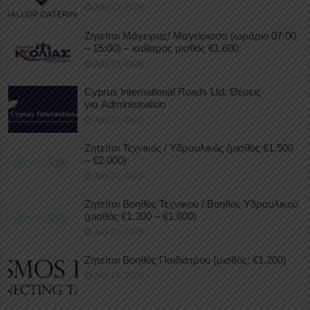
July 23, 2026
Ζητείται Μάγειρας/ Μαγείρισσα (ωράριο 07:00
– 15:00) – καθαρός μισθός €1.600
July 23, 2026
Cyprus International Roads Ltd: Θέσεις
για Administration
July 21, 2026
Ζητείται Τεχνικός / Υδραυλικός (μισθός €1.500
– €2.000)
July 21, 2026
Ζητείται Βοηθός Τεχνικού / Βοηθός Υδραυλικού
(μισθός €1.300 – €1.600)
July 21, 2026
Ζητείται Βοηθός Παιδιάτρου (μισθός: €1.200)
July 18, 2026