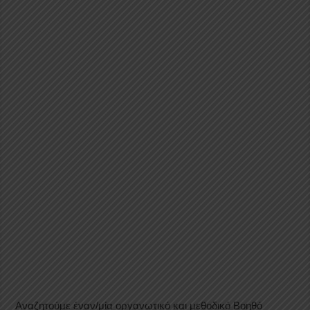
Αναζητούμε έναν/μία οργανωτικό και μεθοδικό Βοηθό