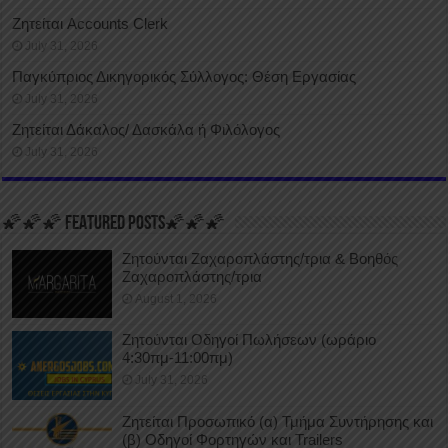
Ζητείται Accounts Clerk
July 31, 2026
Παγκύπριος Δικηγορικός Σύλλογος: Θέση Εργασίας
July 31, 2026
Ζητείται Δάκαλος/ Δασκάλα ή Φιλόλογος
July 31, 2026
🌠🌠🌠 FEATURED POSTS🌠🌠🌠
Ζητούνται Ζαχαροπλάστης/τρια & Βοηθός
Ζαχαροπλάστης/τρια
August 1, 2026
Ζητούνται Οδηγοί Πωλήσεων (ωράριο
4:30πμ-11:00πμ)
July 31, 2026
Ζητείται Προσωπικό (α) Τμήμα Συντήρησης και
(β) Οδηγοί Φορτηγών και Trailers