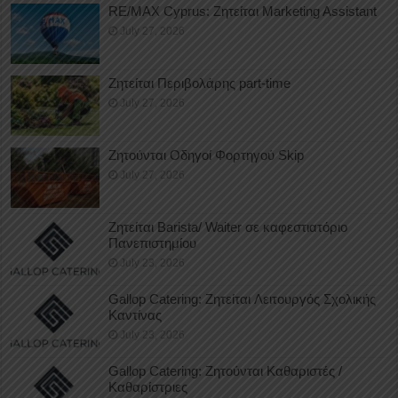
RE/MAX Cyprus: Ζητείται Marketing Assistant
July 27, 2026
Ζητείται Περιβολάρης part-time
July 27, 2026
Ζητούνται Οδηγοί Φορτηγού Skip
July 27, 2026
Ζητείται Barista/ Waiter σε καφεστιατόριο
Πανεπιστημίου
July 23, 2026
Gallop Catering: Ζητείται Λειτουργός Σχολικής
Καντίνας
July 23, 2026
Gallop Catering: Ζητούνται Καθαριστές /
Καθαρίστριες