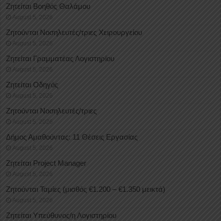
Ζητείται Βοηθός Θαλάμου
August 5, 2026
Ζητούνται Νοσηλευτές/τριες Χειρουργείου
August 5, 2026
Ζητείται Γραμματέας Λογιστηρίου
August 5, 2026
Ζητείται Οδηγός
August 5, 2026
Ζητούνται Νοσηλευτές/τριες
August 5, 2026
Δήμος Αμαθούντας: 11 Θέσεις Εργασίας
August 5, 2026
Ζητείται Project Manager
August 5, 2026
Ζητούνται Ταμίες (μισθός €1.200 – €1.350 μεικτά)
August 5, 2026
Ζητείται Υπεύθυνος/η Λογιστηρίου