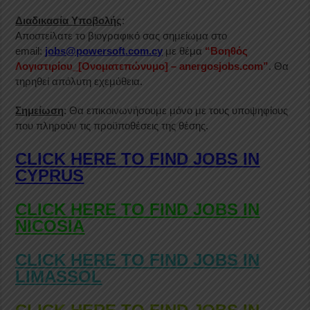
Διαδικασία Υποβολής
:
Αποστείλατε το βιογραφικό σας σημείωμα στο
email:
jobs@powersoft.com.cy
με θέμα
“Βοηθός
Λογιστιρίου_[Ονοματεπώνυμο] – anergosjobs.com”
. Θα
τηρηθεί απόλυτη εχεμύθεια.
Σημείωση
: Θα επικοινωνήσουμε μόνο με τους υποψηφίους
που πληρούν τις προϋποθέσεις της θέσης.
CLICK HERE TO FIND JOBS IN
CYPRUS
CLICK HERE TO FIND JOBS IN
NICOSIA
CLICK HERE TO FIND JOBS IN
LIMASSOL