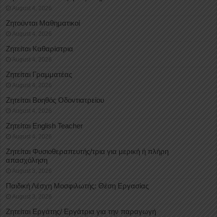
August 4, 2026
Ζητούνται Μαθηματικοί
August 4, 2026
Ζητείται Καθαρίστρια
August 4, 2026
Ζητείται Γραμματέας
August 4, 2026
Ζητείται Βοηθός Οδοντιατρείου
August 4, 2026
Ζητείται English Teacher
August 4, 2026
Ζητείται Φυσιοθεραπευτής/τρια για μερική ή πλήρη
απασχόληση
August 3, 2026
Παιδική Λέσχη Μοσφιλωτής: Θέση Εργασίας
August 3, 2026
Ζητείται Εργάτης/ Εργάτρια για την παραγωγή