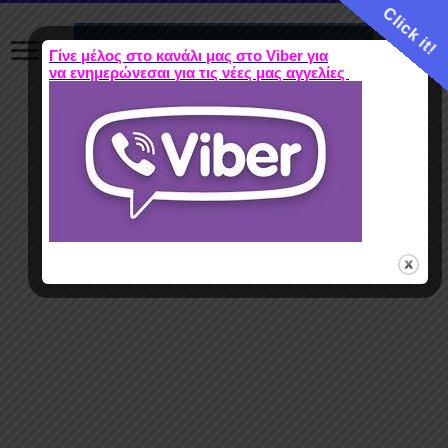
Click it!
Γίνε μέλος στο κανάλι μας στο Viber για
να ενημερώνεσαι για τις νέες μας αγγελίες