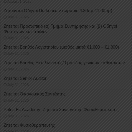
August 1, 2026
Ζητούνται Οδηγοί Πωλήσεων (ωράριο 4:30πμ-11:00πμ)
July 31, 2026
Ζητείται Προσωπικό (α) Τμήμα Συντήρησης και (β) Οδηγοί
Φορτηγών και Trailers
July 31, 2026
Ζητείται Βοηθός Λογιστηρίου (μισθός μικτά €1.600 – €1.800)
July 31, 2026
Ζητείται Βοηθός Εκτελωνιστής/ Γραφέας γενικών καθηκόντων
July 31, 2026
Ζητείται Senior Auditor
July 31, 2026
Ζητείται Οικονομικός Συντάκτης
July 31, 2026
Pafos Fc Academy: Ζητείται Συνεργάτης Φυσιοθεραπευτής
July 31, 2026
Ζητείται Φυσιοθεραπευτής
July 31, 2026