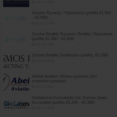
July 21, 2026
Ζητείται Τεχνικός / Υδραυλικός (μισθός €1.500
– €2.000)
July 21, 2026
Ζητείται Βοηθός Τεχνικού / Βοηθός Υδραυλικού
(μισθός €1.300 – €1.600)
July 21, 2026
Ζητείται Βοηθός Παιδιάτρου (μισθός: €1.200)
July 18, 2026
Abelair Aviation: Θέσεις εργασίας (δεν
απαιτείται εμπειρία)
July 17, 2026
Globalserve Consultants Ltd: Ζητείται Junior
Accountant (μισθός €1.200 – €1.300)
July 17, 2026