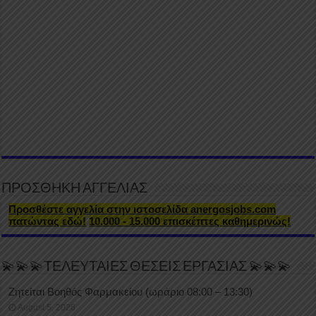
ΠΡΟΣΘΗΚΗ ΑΓΓΕΛΙΑΣ
Προσθέστε αγγελία στην ιστοσελίδα anergosjobs.com
πατώντας εδώ!
10.000 - 15.000 επισκέπτες καθημερινώς!
💫💫💫ΤΕΛΕΥΤΑΙΕΣ ΘΕΣΕΙΣ ΕΡΓΑΣΙΑΣ 💫💫💫
Ζητείται Βοηθός Φαρμακείου (ωράριο 08:00 – 13:30)
August 5, 2026