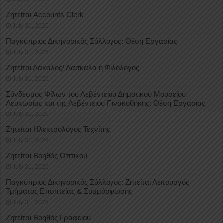
Ζητείται Accounts Clerk
July 31, 2026
Παγκύπριος Δικηγορικός Σύλλογος: Θέση Εργασίας
July 31, 2026
Ζητείται Δάκαλος/ Δασκάλα ή Φιλόλογος
July 31, 2026
Σύνδεσμος Φίλων του Λεβέντειου Δημοτικού Μουσείου
Λευκωσίας και της Λεβέντειου Πινακοθήκης: Θέση Εργασίας
July 31, 2026
Ζητείται Ηλεκτρολόγος Τεχνίτης
July 31, 2026
Ζητείται Βοηθός Οπτικού
July 31, 2026
Παγκύπριος Δικηγορικός Σύλλογος: Ζητείται Λειτουργός
Τμήματος Εποπτείας & Συμμόρφωσης
July 31, 2026
Ζητείται Βοηθός Γραφείου