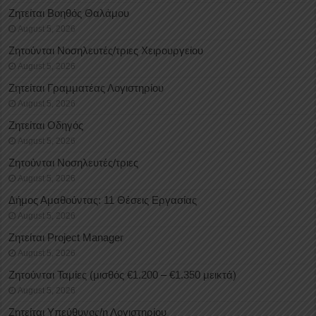
Ζητείται Βοηθός Θαλάμου
August 5, 2026
Ζητούνται Νοσηλευτές/τριες Χειρουργείου
August 5, 2026
Ζητείται Γραμματέας Λογιστηρίου
August 5, 2026
Ζητείται Οδηγός
August 5, 2026
Ζητούνται Νοσηλευτές/τριες
August 5, 2026
Δήμος Αμαθούντας: 11 Θέσεις Εργασίας
August 5, 2026
Ζητείται Project Manager
August 5, 2026
Ζητούνται Ταμίες (μισθός €1.200 – €1.350 μεικτά)
August 5, 2026
Ζητείται Υπεύθυνος/η Λογιστηρίου