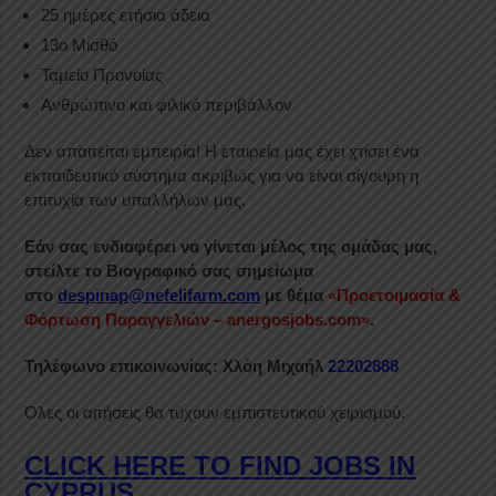
25 ημέρες ετήσια άδεια
13ο Μισθό
Ταμείο Προνοίας
Ανθρώπινο και φιλικό περιβάλλον
Δεν απαιτείται εμπειρία! Η εταιρεία μας έχει χτίσει ένα
εκπαιδευτικό σύστημα ακριβώς για να είναι σίγουρη η
επιτυχία των υπαλλήλων μας.
Εάν σας ενδιαφέρει να γίνεται μέλος της ομάδας μας,
στείλτε το Βιογραφικό σας σημείωμα
στο
despinap
@
nefelifarm
.
com
με θέμα
«Προετοιμασία &
Φόρτωση Παραγγελιών – anergosjobs.com»
.
Τηλέφωνο επικοινωνίας: Χλόη Μιχαήλ
22202888
Όλες οι αιτήσεις θα τύχουν εμπιστευτικού χειρισμού.
CLICK HERE TO FIND JOBS IN
CYPRUS