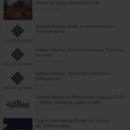
Ζητούνται Οδηγοί Φορτηγού Skip
July 27, 2026
Ζητείται Barista/ Waiter σε καφεστιατόριο
Πανεπιστημίου
July 23, 2026
Gallop Catering: Ζητείται Λειτουργός Σχολικής
Καντίνας
July 23, 2026
Gallop Catering: Ζητούνται Καθαριστές /
Καθαρίστριες
July 23, 2026
Ζητείται Μάγειρας/ Μαγείρισσα (ωράριο 07:00
– 15:00) – καθαρός μισθός €1.600
July 23, 2026
Cyprus International Roads Ltd: Θέσεις
για Administration