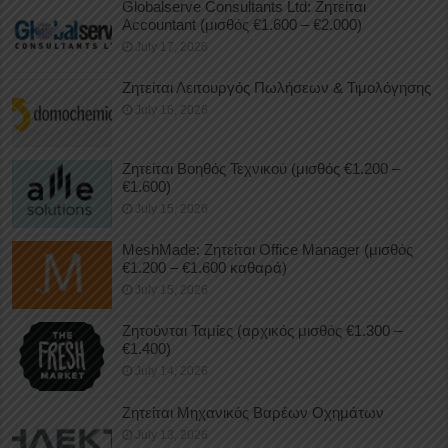
Globalserve Consultants Ltd: Ζητείται
Accountant (μισθός €1.600 – €2.000)
July 17, 2026
Ζητείται Λειτουργός Πωλήσεων & Τιμολόγησης
July 16, 2026
Ζητείται Βοηθός Τεχνικού (μισθός €1.200 –
€1.600)
July 15, 2026
MeshMade: Ζητείται Office Manager (μισθός
€1.200 – €1.600 καθαρά)
July 15, 2026
Ζητούνται Ταμίες (αρχικός μισθός €1.300 –
€1.400)
July 14, 2026
Ζητείται Μηχανικός Βαρέων Οχημάτων
July 13, 2026