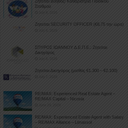
Ζητείται Βοηθός/ Καθαρίστρια Παιδικού
Σταθμού
July 8, 2026
Ζητείται SECURITY OFFICER (€8,75 την ώρα)
July 8, 2026
ΣΠΥΡΟΣ ΙΩΑΝΝΟΥ Δ.Ε.Π.Ε.: Ζητείται
Δικηγόρος
July 8, 2026
Ζητείται Δικηγόρος (μισθός €1.300 – €2.100)
July 7, 2026
RE/MAX: Experienced Real Estate Agent –
RE/MAX Capital – Nicosia
June 29, 2026
RE/MAX: Experienced Estate Agent with Salary
– RE/MAX Alliance – Limassol