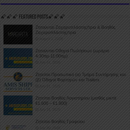
🌠🌠🌠 FEATURED POSTS🌠🌠🌠
Ζητούνται Ζαχαροπλάστης/τρια & Βοηθός
Ζαχαροπλάστης/τρια
August 1, 2026
Ζητούνται Οδηγοί Πωλήσεων (ωράριο
4:30πμ-11:00πμ)
July 31, 2026
Ζητείται Προσωπικό (α) Τμήμα Συντήρησης και
(β) Οδηγοί Φορτηγών και Trailers
July 31, 2026
Ζητείται Βοηθός Λογιστηρίου (μισθός μικτά
€1.600 – €1.800)
July 31, 2026
Ζητείται Βοηθός Γραφείου
July 30, 2026