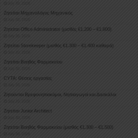
July 30, 2026
Ζητείται Μηχανολόγος Μηχανικός
July 30, 2026
Ζητείται Office Administrator (μισθός €1.200 – €1.600)
July 30, 2026
Ζητείται Storekeeper (μισθός €1.300 – €1.400 καθαρά)
July 30, 2026
Ζητείται Βοηθός Φαρμακείου
July 30, 2026
CYTA: Θέσεις εργασίας
July 30, 2026
Ζητούνται Βρεφονηπιοκόμοι, Νηπιαγωγοί και Δασκάλοι
July 30, 2026
Ζητείται Junior Architect
July 30, 2026
Ζητείται Βοηθός Φαρμακείου (μισθός €1.300 – €1.500)
July 30, 2026