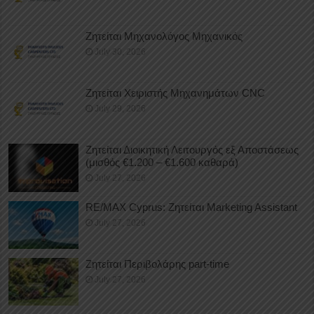
Ζητείται Μηχανολόγος Μηχανικός
July 30, 2026
Ζητείται Χειριστής Μηχανημάτων CNC
July 29, 2026
Ζητείται Διοικητική Λειτουργός εξ Αποστάσεως
(μισθός €1.200 – €1.600 καθαρά)
July 27, 2026
RE/MAX Cyprus: Ζητείται Marketing Assistant
July 27, 2026
Ζητείται Περιβολάρης part-time
July 27, 2026