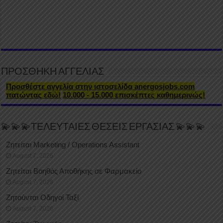
ΠΡΟΣΘΗΚΗ ΑΓΓΕΛΙΑΣ
Προσθέστε αγγελία στην ιστοσελίδα anergosjobs.com
πατώντας εδώ!
10.000 - 15.000 επισκέπτες καθημερινώς!
💫💫💫ΤΕΛΕΥΤΑΙΕΣ ΘΕΣΕΙΣ ΕΡΓΑΣΙΑΣ 💫💫💫
Ζητείται Marketing / Operations Assistant
August 7, 2026
Ζητείται Βοηθός Αποθήκης σε Φαρμακείο
August 7, 2026
Ζητούνται Οδηγοί Ταξί
August 7, 2026