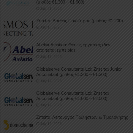
(μισθός €1.300 – €1.600)
July 21, 2026
Ζητείται Βοηθός Παιδιάτρου (μισθός: €1.200)
July 18, 2026
Abelair Aviation: Θέσεις εργασίας (δεν
απαιτείται εμπειρία)
July 17, 2026
Globalserve Consultants Ltd: Ζητείται Junior
Accountant (μισθός €1.200 – €1.300)
July 17, 2026
Globalserve Consultants Ltd: Ζητείται
Accountant (μισθός €1.600 – €2.000)
July 17, 2026
Ζητείται Λειτουργός Πωλήσεων & Τιμολόγησης
July 16, 2026