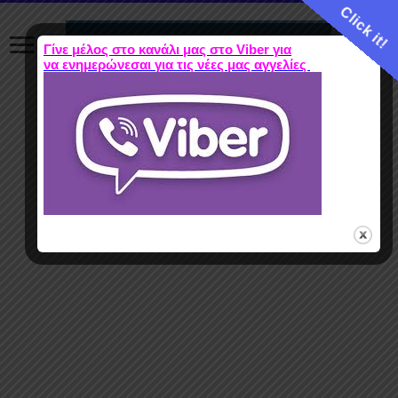
Click it!
Γίνε μέλος στο κανάλι μας στο Viber για
να ενημερώνεσαι για τις νέες μας αγγελίες