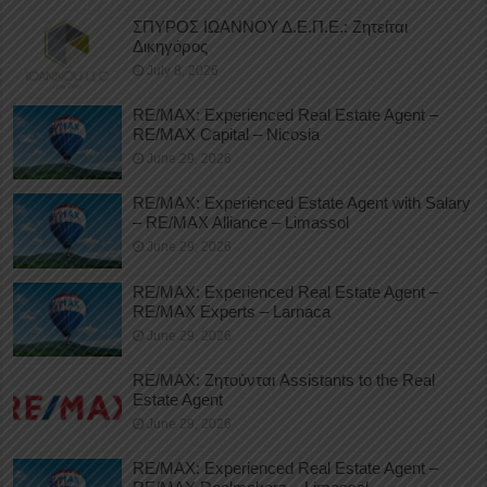
ΣΠΥΡΟΣ ΙΩΑΝΝΟΥ Δ.Ε.Π.Ε.: Ζητείται
Δικηγόρος
July 8, 2026
RE/MAX: Experienced Real Estate Agent –
RE/MAX Capital – Nicosia
June 29, 2026
RE/MAX: Experienced Estate Agent with Salary
– RE/MAX Alliance – Limassol
June 29, 2026
RE/MAX: Experienced Real Estate Agent –
RE/MAX Experts – Larnaca
June 29, 2026
RE/MAX: Ζητούνται Assistants to the Real
Estate Agent
June 29, 2026
RE/MAX: Experienced Real Estate Agent –