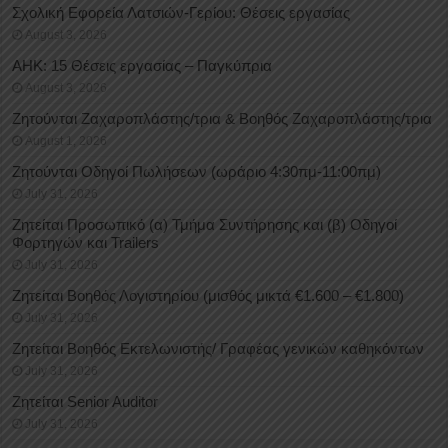
Σχολική Εφορεία Λατσιών-Γερίου: Θέσεις εργασίας
August 3, 2026
ΑΗΚ: 15 Θέσεις εργασίας – Παγκύπρια
August 3, 2026
Ζητούνται Ζαχαροπλάστης/τρια & Βοηθός Ζαχαροπλάστης/τρια
August 1, 2026
Ζητούνται Οδηγοί Πωλήσεων (ωράριο 4:30πμ-11:00πμ)
July 31, 2026
Ζητείται Προσωπικό (α) Τμήμα Συντήρησης και (β) Οδηγοί
Φορτηγών και Trailers
July 31, 2026
Ζητείται Βοηθός Λογιστηρίου (μισθός μικτά €1.600 – €1.800)
July 31, 2026
Ζητείται Βοηθός Εκτελωνιστής/ Γραφέας γενικών καθηκόντων
July 31, 2026
Ζητείται Senior Auditor
July 31, 2026