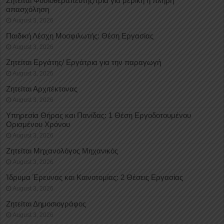
Ζητείται Φυσιοθεραπευτής/τρια για μερική ή πλήρη
απασχόληση
August 3, 2026
Παιδική Λέσχη Μοσφιλωτής: Θέση Εργασίας
August 3, 2026
Ζητείται Εργάτης/ Εργάτρια για την παραγωγή
August 3, 2026
Ζητείται Αρχιτέκτονας
August 3, 2026
Υπηρεσία Θήρας και Πανίδας: 1 Θέση Eργοδοτουμένου
Oρισμένου Xρόνου
August 3, 2026
Ζητείται Μηχανολόγος Μηχανικός
August 3, 2026
Ίδρυμα Έρευνας και Καινοτομίας: 2 Θέσεις Εργασίας
August 3, 2026
Ζητείται Δημοσιογράφος
August 3, 2026