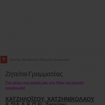
Ζητείται Βοηθός Αποθήκης σε Φαρμακείο
Ζητείται Γραμματέας
Γίνε μέλος στο κανάλι μας στο Viber για συνεχή
ενημέρωση!
ΧΑΤΖΗΛΟΪΖΟΥ, ΧΑΤΖΗΝΙΚΟΛΑΟΥ
& ΣΙΑ Δ.Ε.Π.Ε: Ζητείται