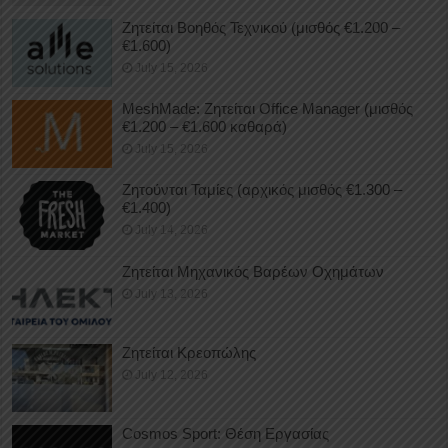
Ζητείται Βοηθός Τεχνικού (μισθός €1.200 –
€1.600)
July 15, 2026
MeshMade: Ζητείται Office Manager (μισθός
€1.200 – €1.600 καθαρά)
July 15, 2026
Ζητούνται Ταμίες (αρχικός μισθός €1.300 –
€1.400)
July 14, 2026
Ζητείται Μηχανικός Βαρέων Οχημάτων
July 13, 2026
Ζητείται Κρεοπώλης
July 12, 2026
Cosmos Sport: Θέση Εργασίας