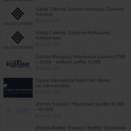
Gallop Catering: Ζητείται Λειτουργός Σχολικής
Καντίνας
July 23, 2026
Gallop Catering: Ζητούνται Καθαριστές /
Καθαρίστριες
July 23, 2026
Ζητείται Μάγειρας/ Μαγείρισσα (ωράριο 07:00
– 15:00) – καθαρός μισθός €1.600
July 23, 2026
Cyprus International Roads Ltd: Θέσεις
για Administration
July 21, 2026
Ζητείται Τεχνικός / Υδραυλικός (μισθός €1.500
– €2.000)
July 21, 2026
Ζητείται Βοηθός Τεχνικού / Βοηθός Υδραυλικού