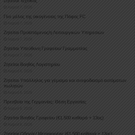
Ζητείται Τεχνικός
August 7, 2026
Γίνε μέλος της οικογένειας της Πάφος FC
August 7, 2026
Ζητείται Προϊστάμενος/η Λειτουργικών Υπηρεσιών
August 7, 2026
Ζητείται Υπεύθυνη Γραφείου/ Γραμματέας
August 7, 2026
Ζητείται Βοηθός Λογιστηρίου
August 6, 2026
Ζητείται Υπάλληλος για γέμισμα και ανεφοδιασμό αυτόματων
πωλητών
August 6, 2026
Πρεσβεία της Γερμανίας: Θέση Εργασίας
August 6, 2026
Ζητείται Βοηθός Γραφείου (€1.500 καθαρά + 13ος)
August 6, 2026
Ζητείται Οδηγός/ Μεταφορέας (€1.500 καθαρά + 13ος)