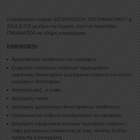
Η Δικηγορική εταιρεία ΧΑΤΖΗΛΟΪΖΟΥ, ΧΑΤΖΗΝΙΚΟΛΑΟΥ &
ΣΙΑ Δ.Ε.Π.Ε με έδρα την Λεμεσό, ζητεί να προσλάβει
ΓΡΑΜΜΑΤΕΑ για πλήρη απασχόληση.
ΚΑΘΗΚΟΝΤΑ
:
Αρχειοθέτηση υποθέσεων και εγγράφων.
Ετοιμασία επιστολών/ αιτήσεων/ σημειωμάτων
εμφάνισης/ διοριστηρίων μαρτυρικών κλήσεων και άλλων
εγγράφων δικαστηρίου.
Αποστολή φαξ , e-mails.
Διαχείριση courier.
Διαχείριση ημερολόγιων δικαστηριακών υποθέσεων.
Οργάνωση και ρύθμιση συνεδριάσεων του γραφείου.
Διαχείριση τηλεφωνικού κέντρου/ προώθηση κλήσεων /
λήψη μηνυμάτων/ επικοινωνία με τους πελάτες ή άλλα
πρόσωπα ή συνεργάτες