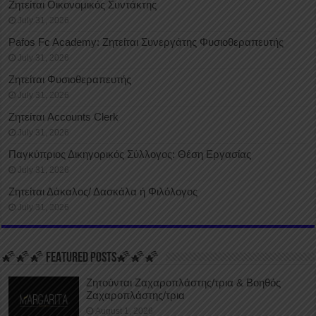
Ζητείται Οικονομικός Συντάκτης
July 31, 2026
Pafos Fc Academy: Ζητείται Συνεργάτης Φυσιοθεραπευτής
July 31, 2026
Ζητείται Φυσιοθεραπευτής
July 31, 2026
Ζητείται Accounts Clerk
July 31, 2026
Παγκύπριος Δικηγορικός Σύλλογος: Θέση Εργασίας
July 31, 2026
Ζητείται Δάκαλος/ Δασκάλα ή Φιλόλογος
July 31, 2026
🌠🌠🌠 FEATURED POSTS🌠🌠🌠
Ζητούνται Ζαχαροπλάστης/τρια & Βοηθός
Ζαχαροπλάστης/τρια
August 1, 2026