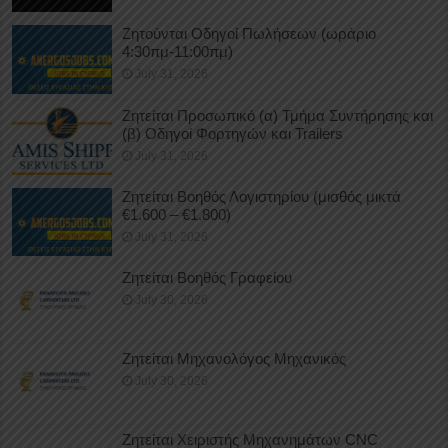
Ζητούνται Οδηγοί Πωλήσεων (ωράριο
4:30πμ-11:00πμ)
July 31, 2026
Ζητείται Προσωπικό (α) Τμήμα Συντήρησης και
(β) Οδηγοί Φορτηγών και Trailers
July 31, 2026
Ζητείται Βοηθός Λογιστηρίου (μισθός μικτά
€1.600 – €1.800)
July 31, 2026
Ζητείται Βοηθός Γραφείου
July 30, 2026
Ζητείται Μηχανολόγος Μηχανικός
July 30, 2026
Ζητείται Χειριστής Μηχανημάτων CNC