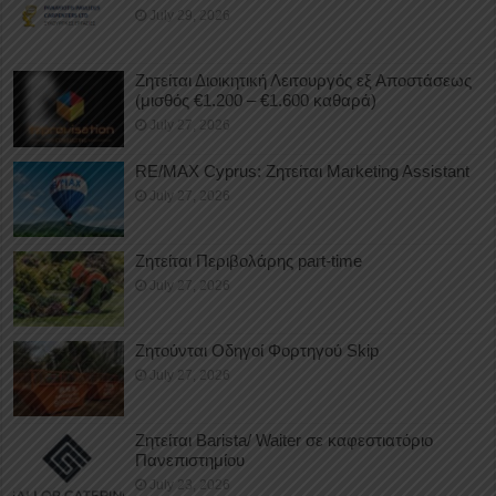
July 29, 2026
Ζητείται Διοικητική Λειτουργός εξ Αποστάσεως
(μισθός €1.200 – €1.600 καθαρά)
July 27, 2026
RE/MAX Cyprus: Ζητείται Marketing Assistant
July 27, 2026
Ζητείται Περιβολάρης part-time
July 27, 2026
Ζητούνται Οδηγοί Φορτηγού Skip
July 27, 2026
Ζητείται Barista/ Waiter σε καφεστιατόριο
Πανεπιστημίου
July 23, 2026