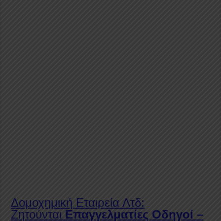
Δομοχημική Εταιρεία Λτδ:
Ζητούνται
Επαγγελματίες Οδηγοί –