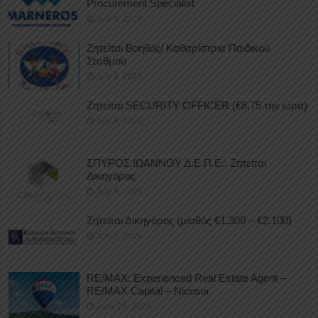
Procurement Specialist
July 9, 2026
Ζητείται Βοηθός/ Καθαρίστρια Παιδικού
Σταθμού
July 8, 2026
Ζητείται SECURITY OFFICER (€8,75 την ώρα)
July 8, 2026
ΣΠΥΡΟΣ ΙΩΑΝΝΟΥ Δ.Ε.Π.Ε.: Ζητείται
Δικηγόρος
July 8, 2026
Ζητείται Δικηγόρος (μισθός €1.300 – €2.100)
July 7, 2026
RE/MAX: Experienced Real Estate Agent –
RE/MAX Capital – Nicosia
June 29, 2026