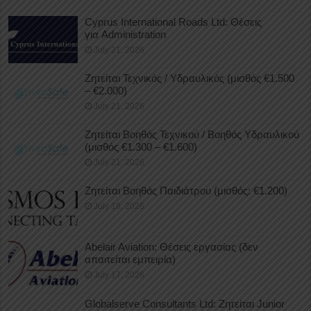
Cyprus International Roads Ltd: Θέσεις
για Administration
July 21, 2026
Ζητείται Τεχνικός / Υδραυλικός (μισθός €1.500
– €2.000)
July 21, 2026
Ζητείται Βοηθός Τεχνικού / Βοηθός Υδραυλικού
(μισθός €1.300 – €1.600)
July 21, 2026
Ζητείται Βοηθός Παιδιάτρου (μισθός: €1.200)
July 18, 2026
Abelair Aviation: Θέσεις εργασίας (δεν
απαιτείται εμπειρία)
July 17, 2026
Globalserve Consultants Ltd: Ζητείται Junior