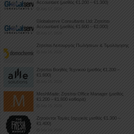
Accountant (μισθός €1.200 – €1.300)
July 17, 2026
Globalserve Consultants Ltd: Ζητείται
Accountant (μισθός €1.600 – €2.000)
July 17, 2026
Ζητείται Λειτουργός Πωλήσεων & Τιμολόγησης
July 16, 2026
Ζητείται Βοηθός Τεχνικού (μισθός €1.200 –
€1.600)
July 15, 2026
MeshMade: Ζητείται Office Manager (μισθός
€1.200 – €1.600 καθαρά)
July 15, 2026
Ζητούνται Ταμίες (αρχικός μισθός €1.300 –
€1.400)
July 14, 2026