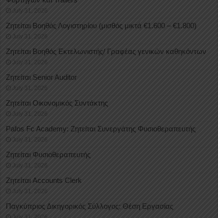
July 31, 2026
Ζητείται Βοηθός Λογιστηρίου (μισθός μικτά €1.600 – €1.800)
July 31, 2026
Ζητείται Βοηθός Εκτελωνιστής/ Γραφέας γενικών καθηκόντων
July 31, 2026
Ζητείται Senior Auditor
July 31, 2026
Ζητείται Οικονομικός Συντάκτης
July 31, 2026
Pafos Fc Academy: Ζητείται Συνεργάτης Φυσιοθεραπευτής
July 31, 2026
Ζητείται Φυσιοθεραπευτής
July 31, 2026
Ζητείται Accounts Clerk
July 31, 2026
Παγκύπριος Δικηγορικός Σύλλογος: Θέση Εργασίας
July 31, 2026