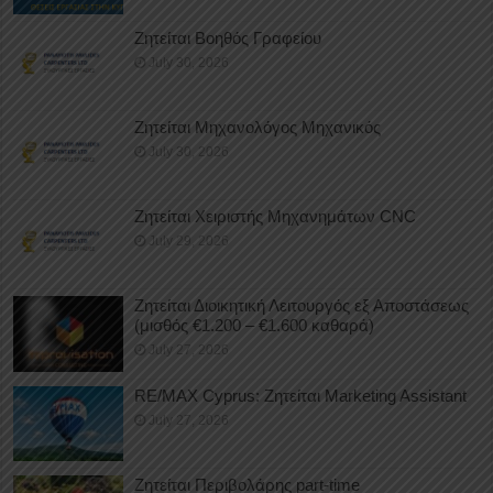
Ζητείται Βοηθός Γραφείου
July 30, 2026
Ζητείται Μηχανολόγος Μηχανικός
July 30, 2026
Ζητείται Χειριστής Μηχανημάτων CNC
July 29, 2026
Ζητείται Διοικητική Λειτουργός εξ Αποστάσεως
(μισθός €1.200 – €1.600 καθαρά)
July 27, 2026
RE/MAX Cyprus: Ζητείται Marketing Assistant
July 27, 2026
Ζητείται Περιβολάρης part-time