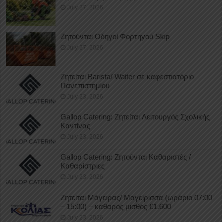
July 27, 2026
Ζητούνται Οδηγοί Φορτηγού Skip
July 27, 2026
Ζητείται Barista/ Waiter σε καφεστιατόριο
Πανεπιστημίου
July 23, 2026
Gallop Catering: Ζητείται Λειτουργός Σχολικής
Καντίνας
July 23, 2026
Gallop Catering: Ζητούνται Καθαριστές /
Καθαρίστριες
July 23, 2026
Ζητείται Μάγειρας/ Μαγείρισσα (ωράριο 07:00
– 15:00) – καθαρός μισθός €1.600
July 23, 2026