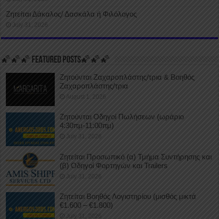
Ζητείται Δάκαλος/ Δασκάλα ή Φιλόλογος
July 31, 2026
🌠🌠🌠 FEATURED POSTS🌠🌠🌠
Ζητούνται Ζαχαροπλάστης/τρια & Βοηθός
Ζαχαροπλάστης/τρια
August 1, 2026
Ζητούνται Οδηγοί Πωλήσεων (ωράριο
4:30πμ-11:00πμ)
July 31, 2026
Ζητείται Προσωπικό (α) Τμήμα Συντήρησης και
(β) Οδηγοί Φορτηγών και Trailers
July 31, 2026
Ζητείται Βοηθός Λογιστηρίου (μισθός μικτά
€1.600 – €1.800)
July 31, 2026