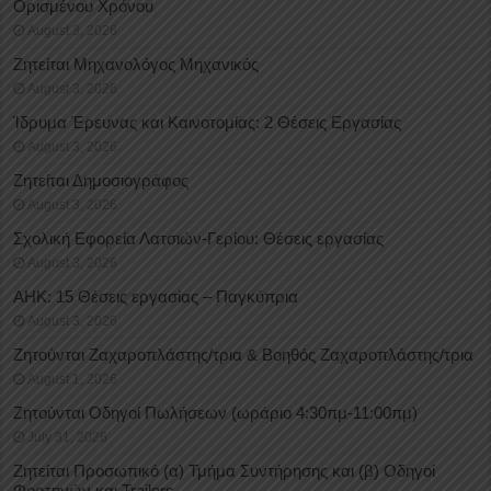
Oρισμένου Xρόνου
August 3, 2026
Ζητείται Μηχανολόγος Μηχανικός
August 3, 2026
Ίδρυμα Έρευνας και Καινοτομίας: 2 Θέσεις Εργασίας
August 3, 2026
Ζητείται Δημοσιογράφος
August 3, 2026
Σχολική Εφορεία Λατσιών-Γερίου: Θέσεις εργασίας
August 3, 2026
ΑΗΚ: 15 Θέσεις εργασίας – Παγκύπρια
August 3, 2026
Ζητούνται Ζαχαροπλάστης/τρια & Βοηθός Ζαχαροπλάστης/τρια
August 1, 2026
Ζητούνται Οδηγοί Πωλήσεων (ωράριο 4:30πμ-11:00πμ)
July 31, 2026
Ζητείται Προσωπικό (α) Τμήμα Συντήρησης και (β) Οδηγοί
Φορτηγών και Trailers