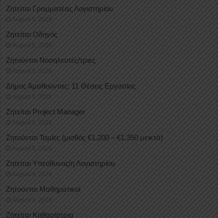
Ζητείται Γραμματέας Λογιστηρίου
August 5, 2026
Ζητείται Οδηγός
August 5, 2026
Ζητούνται Νοσηλευτές/τριες
August 5, 2026
Δήμος Αμαθούντας: 11 Θέσεις Εργασίας
August 5, 2026
Ζητείται Project Manager
August 5, 2026
Ζητούνται Ταμίες (μισθός €1.200 – €1.350 μεικτά)
August 5, 2026
Ζητείται Υπεύθυνος/η Λογιστηρίου
August 4, 2026
Ζητούνται Μαθηματικοί
August 4, 2026
Ζητείται Καθαρίστρια