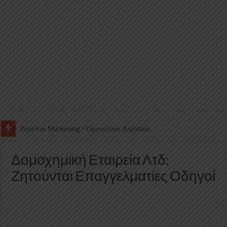
Ζητείται Βοηθός Αποθήκης σε Φαρμακείο
Δομοχημική Εταιρεία Λτδ:
Ζητούνται Επαγγελματίες Οδηγοί