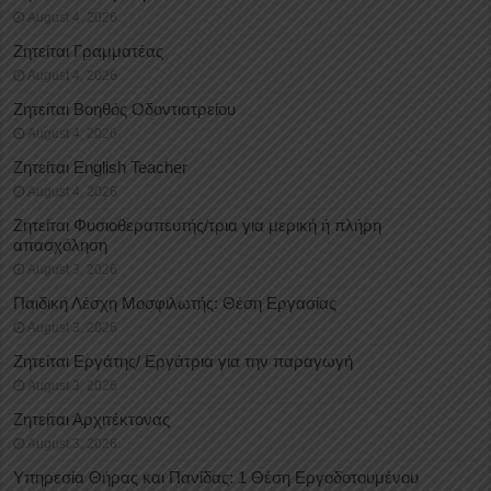
August 4, 2026
Ζητείται Γραμματέας
August 4, 2026
Ζητείται Βοηθός Οδοντιατρείου
August 4, 2026
Ζητείται English Teacher
August 4, 2026
Ζητείται Φυσιοθεραπευτής/τρια για μερική ή πλήρη
απασχόληση
August 3, 2026
Παιδική Λέσχη Μοσφιλωτής: Θέση Εργασίας
August 3, 2026
Ζητείται Εργάτης/ Εργάτρια για την παραγωγή
August 3, 2026
Ζητείται Αρχιτέκτονας
August 3, 2026
Υπηρεσία Θήρας και Πανίδας: 1 Θέση Eργοδοτουμένου