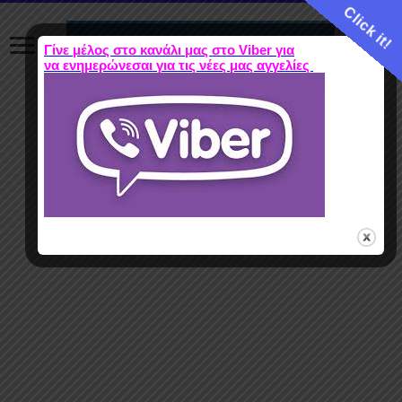
Click it!
Γίνε μέλος στο κανάλι μας στο Viber για
να ενημερώνεσαι για τις νέες μας αγγελίες