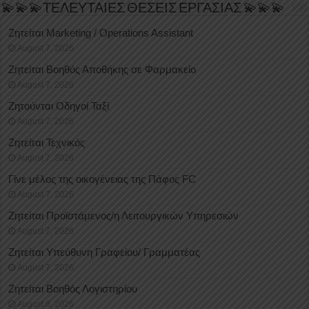
💫💫💫ΤΕΛΕΥΤΑΙΕΣ ΘΕΣΕΙΣ ΕΡΓΑΣΙΑΣ 💫💫💫
Ζητείται Marketing / Operations Assistant
August 7, 2026
Ζητείται Βοηθός Αποθήκης σε Φαρμακείο
August 7, 2026
Ζητούνται Οδηγοί Ταξί
August 7, 2026
Ζητείται Τεχνικός
August 7, 2026
Γίνε μέλος της οικογένειας της Πάφος FC
August 7, 2026
Ζητείται Προϊστάμενος/η Λειτουργικών Υπηρεσιών
August 7, 2026
Ζητείται Υπεύθυνη Γραφείου/ Γραμματέας
August 7, 2026
Ζητείται Βοηθός Λογιστηρίου
August 6, 2026