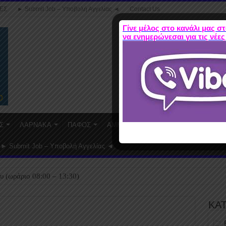
ΕΣ
► Submit Job – Υποβολή Αγγελίας ◄
Contact Us
Γίνε μέλος στο κανάλι μας στ
να ενημερώνεσαι για τις νέες
Σ
ΛΑΡΝΑΚΑ
ΠΑΦΟΣ
ΑΜΜΟΧΩΣΤΟΣ
WORK FROM HO
► Submit Job – Υποβολή Αγγελίας ◄
υ (ωράριο 08:00 – 13:30)
ΚΑ