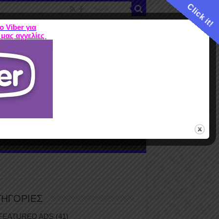
Click it!
ο Viber για
 μας αγγελίες
ME
FEATURED ADS
ΤΙΜΕΣ
Terms
ΤΗΓΟΡΙΕΣ
FEATURED ADS
(41)