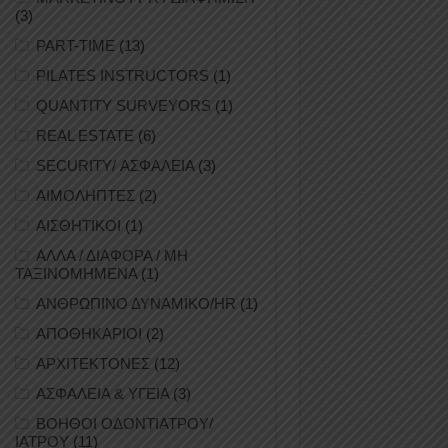
(3)
PART-TIME
(13)
PILATES INSTRUCTORS
(1)
QUANTITY SURVEYORS
(1)
REAL ESTATE
(6)
SECURITY/ ΑΣΦΑΛΕΙΑ
(3)
ΑΙΜΟΛΗΠΤΕΣ
(2)
ΑΙΣΘΗΤΙΚΟΙ
(1)
ΑΛΛΑ / ΔΙΑΦΟΡΑ / ΜΗ
ΤΑΞΙΝΟΜΗΜΕΝΑ
(1)
ΑΝΘΡΩΠΙΝΟ ΔΥΝΑΜΙΚΟ/HR
(1)
ΑΠΟΘΗΚΑΡΙΟΙ
(2)
ΑΡΧΙΤΕΚΤΟΝΕΣ
(12)
ΑΣΦΑΛΕΙΑ & ΥΓΕΙΑ
(3)
ΒΟΗΘΟΙ ΟΔΟΝΤΙΑΤΡΟΥ/
ΙΑΤΡΟΥ
(11)