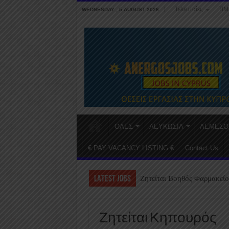
Τελευταίες
ΤΙΜ
WEDNESDAY , 5 AUGUST 2026
ΟΛΕΣ
ΛΕΥΚΩΣΙΑ
ΛΕΜΕΣΟ
€ PAY VACANCY LISTING €
Contact Us
LATEST JOBS
Ζητείται Βοηθός Φαρμακείο
Ζητείται Κηπουρός