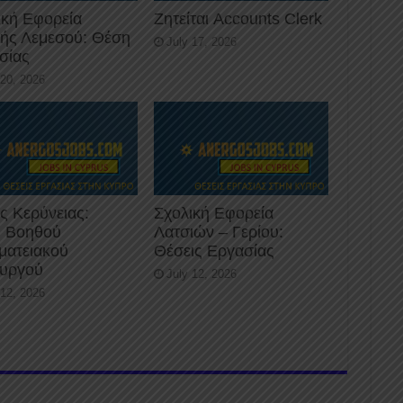
ική Εφορεία
Ζητείται Accounts Clerk
κής Λεμεσού: Θέση
July 17, 2026
σίας
 20, 2026
ς Κερύνειας:
Σχολική Εφορεία
 Βοηθού
Λατσιών – Γερίου:
ματειακού
Θέσεις Εργασίας
ουργού
July 12, 2026
 12, 2026