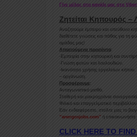
Γίνε μέλος στο κανάλι μας στο Vibe
Ζητείται Κηπουρός – 
Αναζητούμε έμπειρο και υπεύθυνο κη
διαθέτετε γνώσεις και πάθος για τη φ
ομάδας μας!
Απαιτούμενα προσόντα
:
-Εμπειρία στην κηπουρική και συντή
-Γνώση φυτών και λουλουδιών.
-Ικανότητα χρήσης εργαλείων κήπου.
– οργάνωση.
Προσφέρουμε
:
Ανταγωνιστικό μισθό.
Σταθερή και μακροχρόνια συνεργασία
Φιλικό και επαγγελματικό περιβάλλον
Εάν ενδιαφέρεστε, στείλτε μας το βι
“anergosjobs.com”
ή επικοινωνήστε
CLICK HERE TO FIND