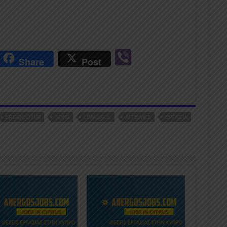
r
Vi
Share
Post
n
b
er
ERGODOTISI
JOBS
LIMASSOL
ΑΓΓΕΛΊΕΣ
ΕΡΓΑΣΊΑ