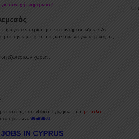
r για συνεχή ενημέρωση!
Λεμεσός
πουρό για την περιποίηση και συντήρηση κήπων. Αν
ύση και την κηπουρική, σας καλούμε να γίνετε μέλος της
ρηση εξωτερικών χώρων.
.
.
ογραφικό σας στο
cybloom.cy
@gmail.com
με τίτλο:
 στο τηλέφωνο
96599601
 JOBS IN CYPRUS