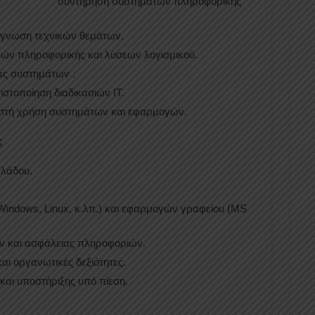
συντήρηση συστημάτων πληροφορικής
άγνωση τεχνικών θεμάτων.
ών πληροφορικής και λύσεων λογισμικού.
ας συστημάτων .
στοποίηση διαδικασιών IT.
στή χρήση συστημάτων και εφαρμογών.
:
κλάδου.
indows, Linux, κ.λπ.) και εφαρμογών γραφείου (MS
ων και ασφάλειας πληροφοριών.
ι οργανωτικές δεξιότητες.
και υποστήριξης υπό πίεση.