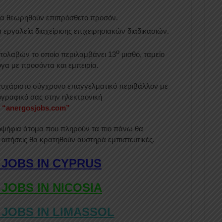
θα θεωρηθούν επιπρόσθετο προσόν.
εργαλεία διαχείρισης επιχειρησιακών διαδικασιών.
ο
πολαβών το οποίο περιλαμβάνει 13
μισθό, ταμείο
γα με προσόντα και εμπειρία.
 ευχάριστο σύγχρονο επαγγελματικό περιβάλλον με
ιογραφικό σας στην ηλεκτρονική
: “anergosjobs.com”
οψήφια άτομα που πληρούν τα πιο πάνω θα
 αιτήσεις θα κρατηθούν αυστηρά εμπιστευτικές.
 JOBS IN CYPRUS
 JOBS IN NICOSIA
 JOBS IN LIMASSOL