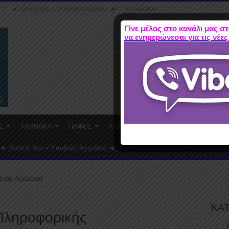
Σ
► Submit Job – Υποβολή Αγγελίας ◄
Contact Us
Γίνε μέλος στο κανάλι μας στ
να ενημερώνεσαι για τις νέες
Σ
ΛΑΡΝΑΚΑ
ΠΑΦΟΣ
ΑΜΜΟΧΩΣΤΟΣ
WORK FROM HO
► Submit Job – Υποβολή Αγγελίας ◄
ions Assistant
ΚΑ
 Πληροφορικής