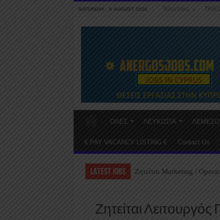
Τελευταίες
ΤΙΜΕ
SATURDAY , 8 AUGUST 2026
ΟΛΕΣ
ΛΕΥΚΩΣΙΑ
ΛΕΜΕΣΟ
€ PAY VACANCY LISTING €
Contact Us
LATEST JOBS
Ζητείται Marketing / Operat
Ζητείται Λειτουργός