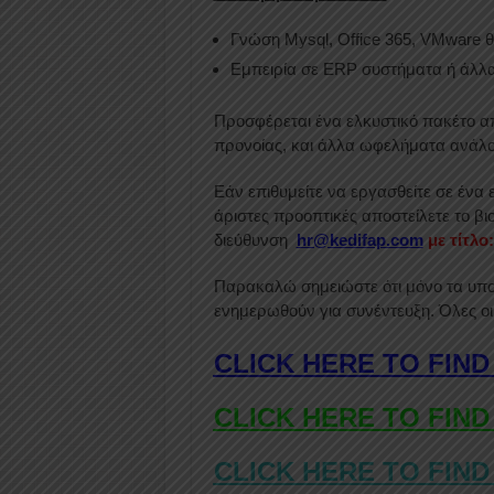
Γνώση Mysql, Office 365, VMware 
Εμπειρία σε ERP συστήματα ή άλλα 
Προσφέρεται ένα ελκυστικό πακέτο α
προνοίας, και άλλα ωφελήματα ανάλο
Εάν επιθυμείτε να εργασθείτε σε ένα
άριστες προοπτικές αποστείλετε το β
διεύθυνση
hr@kedifap.com
με τίτλο
Παρακαλώ σημειώστε ότι μόνο τα υπ
ενημερωθούν για συνέντευξη. Όλες οι
CLICK HERE TO FIND
CLICK HERE TO FIND
CLICK HERE TO FIND