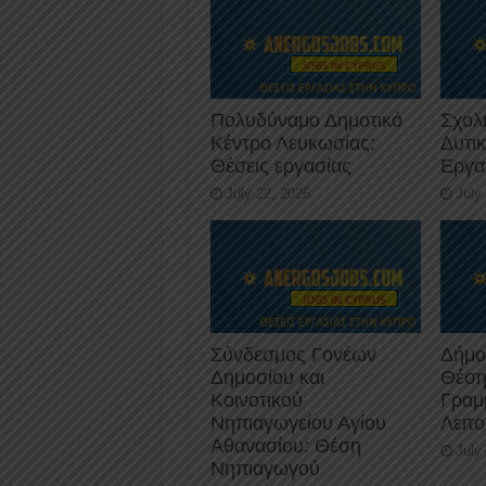
Πολυδύναμο Δημοτικό
Σχολ
Κέντρο Λευκωσίας:
Δυτι
Θέσεις εργασίας
Εργα
July 22, 2026
July
Σύνδεσμος Γονέων
Δήμο
Δημοσίου και
Θέση
Κοινοτικού
Γραμ
Νηπιαγωγείου Αγίου
Λειτ
Αθανασίου: Θέση
July
Νηπιαγωγού