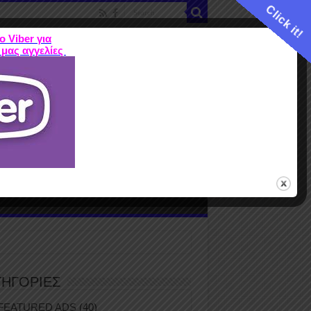
Click it!
ο Viber για
 μας αγγελίες
ME
FEATURED ADS
ΤΙΜΕΣ
Terms
ΤΗΓΟΡΙΕΣ
FEATURED ADS
(40)