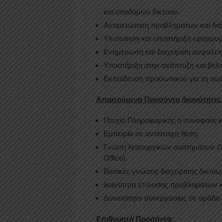
και υποδομών δικτύου.
Αντιμετώπιση προβλημάτων και δι
Υλοποίηση και υποστήριξη εφαρμογ
Ενημέρωση και διαχείριση ασφαλεί
Υποστήριξη στην ανάπτυξη και βελτι
Εκπαίδευση προσωπικού για τη σω
Απαιτούμενα Προσόντα
/Ικανότητες
Πτυχίο Πληροφορικής ή συναφούς 
Εμπειρία σε αντίστοιχη θέση.
Γνώση λειτουργικών συστημάτων (W
Office).
Βασικές γνώσεις διαχείρισης δικτύ
Ικανότητα επίλυσης προβλημάτων κα
Δυνατότητα συνεργασίας σε ομάδα 
Επιθυμητά Προσόντα: