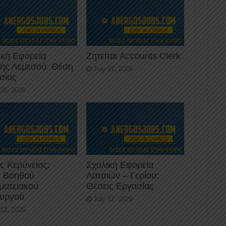
ική Εφορεία
Ζητείται Accounts Clerk
κής Λεμεσού: Θέση
July 17, 2026
σίας
 20, 2026
ς Κερύνειας:
Σχολική Εφορεία
 Βοηθού
Λατσιών – Γερίου:
ματειακού
Θέσεις Εργασίας
ουργού
July 12, 2026
 12, 2026