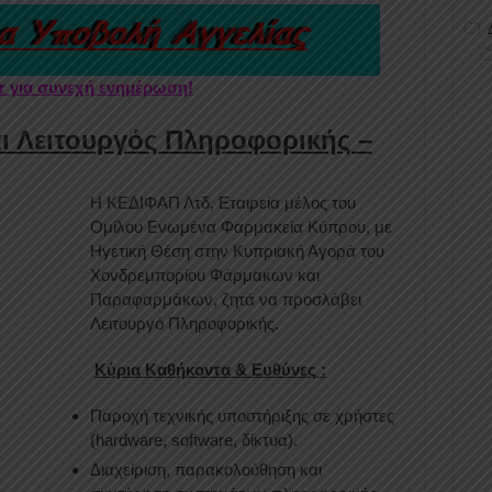
er για συνεχή ενημέρωση!
ι Λειτουργός Πληροφορικής –
Η ΚΕΔΙΦΑΠ Λτδ, Εταιρεία μέλος του
Ομίλου Ενωμένα Φαρμακεία Κύπρου, με
Ηγετική Θέση στην Κυπριακή Αγορά του
Χονδρεμπορίου Φάρμακων και
Παραφαρμάκων, ζητά να προσλάβει
Λειτουργό Πληροφορικής.
Κύρια
Καθήκοντα
& Ευθύνες
:
Παροχή τεχνικής υποστήριξης σε χρήστες
(hardware, software, δίκτυα).
Διαχείριση, παρακολούθηση και