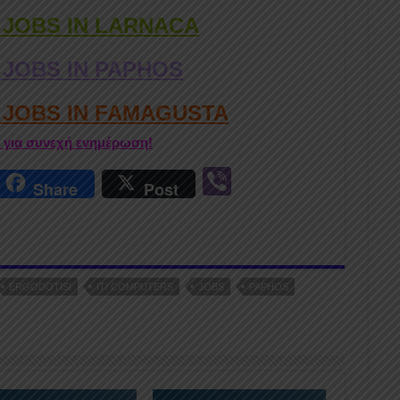
 JOBS IN LARNACA
 JOBS IN PAPHOS
D JOBS IN FAMAGUSTA
r για συνεχή ενημέρωση!
r
Vi
Share
Post
n
b
er
ERGODOTISI
IT/ COMPUTERS
JOBS
PAPHOS