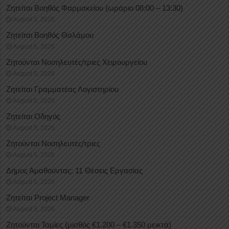
Ζητείται Βοηθός Φαρμακείου (ωράριο 08:00 – 13:30)
August 5, 2026
Ζητείται Βοηθός Θαλάμου
August 5, 2026
Ζητούνται Νοσηλευτές/τριες Χειρουργείου
August 5, 2026
Ζητείται Γραμματέας Λογιστηρίου
August 5, 2026
Ζητείται Οδηγός
August 5, 2026
Ζητούνται Νοσηλευτές/τριες
August 5, 2026
Δήμος Αμαθούντας: 11 Θέσεις Εργασίας
August 5, 2026
Ζητείται Project Manager
August 5, 2026
Ζητούνται Ταμίες (μισθός €1.200 – €1.350 μεικτά)