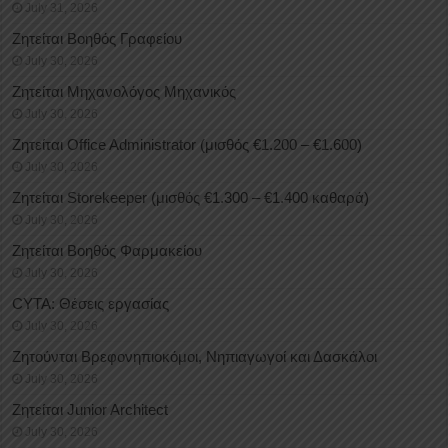
July 31, 2026
Ζητείται Βοηθός Γραφείου
July 30, 2026
Ζητείται Μηχανολόγος Μηχανικός
July 30, 2026
Ζητείται Office Administrator (μισθός €1.200 – €1.600)
July 30, 2026
Ζητείται Storekeeper (μισθός €1.300 – €1.400 καθαρά)
July 30, 2026
Ζητείται Βοηθός Φαρμακείου
July 30, 2026
CYTA: Θέσεις εργασίας
July 30, 2026
Ζητούνται Βρεφονηπιοκόμοι, Νηπιαγωγοί και Δασκάλοι
July 30, 2026
Ζητείται Junior Architect
July 30, 2026