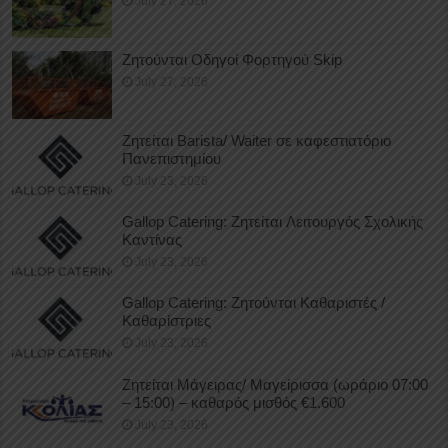
July 27, 2026
Ζητούνται Οδηγοί Φορτηγού Skip
July 27, 2026
Ζητείται Barista/ Waiter σε καφεστιατόριο
Πανεπιστημίου
July 23, 2026
Gallop Catering: Ζητείται Λειτουργός Σχολικής
Καντίνας
July 23, 2026
Gallop Catering: Ζητούνται Καθαριστές /
Καθαρίστριες
July 23, 2026
Ζητείται Μάγειρας/ Μαγείρισσα (ωράριο 07:00
– 15:00) – καθαρός μισθός €1.600
July 23, 2026