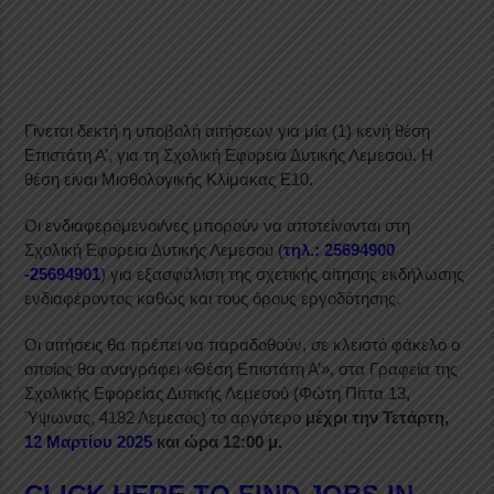
Γίνεται δεκτή η υποβολή αιτήσεων για μία (1) κενή θέση
Επιστάτη Α’, για τη Σχολική Εφορεία Δυτικής Λεμεσού. Η
θέση είναι Μισθολογικής Κλίμακας Ε10.
Οι ενδιαφερόμενοι/νες μπορούν να αποτείνονται στη
Σχολική Εφορεία Δυτικής Λεμεσού (
τηλ.: 25694900
-25694901
) για εξασφάλιση της σχετικής αίτησης εκδήλωσης
ενδιαφέροντος καθώς και τους όρους εργοδότησης.
Οι αιτήσεις θα πρέπει να παραδοθούν, σε κλειστό φάκελο ο
οποίος θα αναγράφει «Θέση Επιστάτη Α’», στα Γραφεία της
Σχολικής Εφορείας Δυτικής Λεμεσού (Φώτη Πίττα 13,
Ύψωνας, 4182 Λεμεσός) το αργότερο
μέχρι την Τετάρτη,
12 Μαρτίου 2025
και ώρα 12:00 μ.