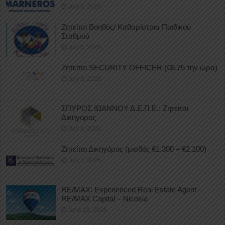
July 9, 2026
Ζητείται Βοηθός/ Καθαρίστρια Παιδικού
Σταθμού
July 8, 2026
Ζητείται SECURITY OFFICER (€8,75 την ώρα)
July 8, 2026
ΣΠΥΡΟΣ ΙΩΑΝΝΟΥ Δ.Ε.Π.Ε.: Ζητείται
Δικηγόρος
July 8, 2026
Ζητείται Δικηγόρος (μισθός €1.300 – €2.100)
July 7, 2026
RE/MAX: Experienced Real Estate Agent –
RE/MAX Capital – Nicosia
June 29, 2026