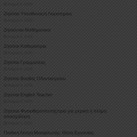
August 5, 2026
Ζητείται Υπεύθυνος/η Λογιστηρίου
August 4, 2026
Ζητούνται Μαθηματικοί
August 4, 2026
Ζητείται Καθαρίστρια
August 4, 2026
Ζητείται Γραμματέας
August 4, 2026
Ζητείται Βοηθός Οδοντιατρείου
August 4, 2026
Ζητείται English Teacher
August 4, 2026
Ζητείται Φυσιοθεραπευτής/τρια για μερική ή πλήρη
απασχόληση
August 3, 2026
Παιδική Λέσχη Μοσφιλωτής: Θέση Εργασίας