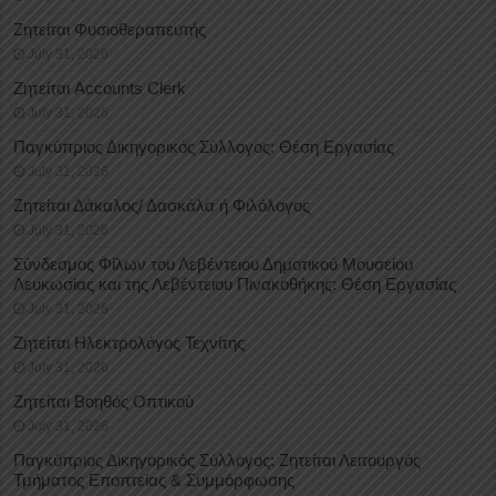
Ζητείται Φυσιοθεραπευτής
July 31, 2026
Ζητείται Accounts Clerk
July 31, 2026
Παγκύπριος Δικηγορικός Σύλλογος: Θέση Εργασίας
July 31, 2026
Ζητείται Δάκαλος/ Δασκάλα ή Φιλόλογος
July 31, 2026
Σύνδεσμος Φίλων του Λεβέντειου Δημοτικού Μουσείου
Λευκωσίας και της Λεβέντειου Πινακοθήκης: Θέση Εργασίας
July 31, 2026
Ζητείται Ηλεκτρολόγος Τεχνίτης
July 31, 2026
Ζητείται Βοηθός Οπτικού
July 31, 2026
Παγκύπριος Δικηγορικός Σύλλογος: Ζητείται Λειτουργός
Τμήματος Εποπτείας & Συμμόρφωσης