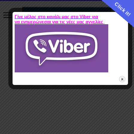
Click it!
Γίνε μέλος στο κανάλι μας στο Viber για
να ενημερώνεσαι για τις νέες μας αγγελίες