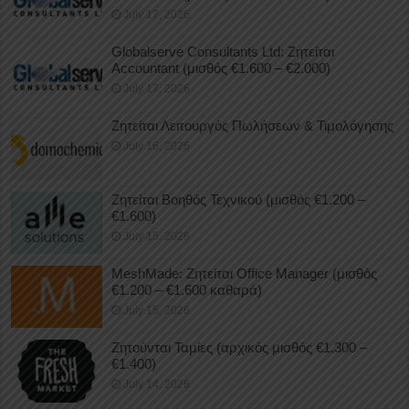
July 17, 2026
Globalserve Consultants Ltd: Ζητείται
Accountant (μισθός €1.600 – €2.000)
July 17, 2026
Ζητείται Λειτουργός Πωλήσεων & Τιμολόγησης
July 16, 2026
Ζητείται Βοηθός Τεχνικού (μισθός €1.200 –
€1.600)
July 15, 2026
MeshMade: Ζητείται Office Manager (μισθός
€1.200 – €1.600 καθαρά)
July 15, 2026
Ζητούνται Ταμίες (αρχικός μισθός €1.300 –
€1.400)
July 14, 2026