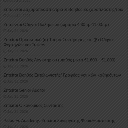
August 3, 2026
Ζητούνται Ζαχαροπλάστης/τρια & Βοηθός Ζαχαροπλάστης/τρια
August 1, 2026
Ζητούνται Οδηγοί Πωλήσεων (ωράριο 4:30πμ-11:00πμ)
July 31, 2026
Ζητείται Προσωπικό (α) Τμήμα Συντήρησης και (β) Οδηγοί
Φορτηγών και Trailers
July 31, 2026
Ζητείται Βοηθός Λογιστηρίου (μισθός μικτά €1.600 – €1.800)
July 31, 2026
Ζητείται Βοηθός Εκτελωνιστής/ Γραφέας γενικών καθηκόντων
July 31, 2026
Ζητείται Senior Auditor
July 31, 2026
Ζητείται Οικονομικός Συντάκτης
July 31, 2026
Pafos Fc Academy: Ζητείται Συνεργάτης Φυσιοθεραπευτής
July 31, 2026