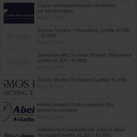
Cyprus International Roads Ltd: Θέσεις
για Administration
July 21, 2026
Ζητείται Τεχνικός / Υδραυλικός (μισθός €1.500
– €2.000)
July 21, 2026
Ζητείται Βοηθός Τεχνικού / Βοηθός Υδραυλικού
(μισθός €1.300 – €1.600)
July 21, 2026
Ζητείται Βοηθός Παιδιάτρου (μισθός: €1.200)
July 18, 2026
Abelair Aviation: Θέσεις εργασίας (δεν
απαιτείται εμπειρία)
July 17, 2026
Globalserve Consultants Ltd: Ζητείται Junior
Accountant (μισθός €1.200 – €1.300)