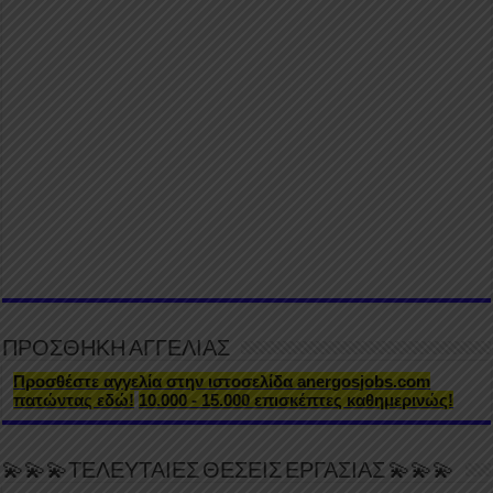
ΠΡΟΣΘΗΚΗ ΑΓΓΕΛΙΑΣ
Προσθέστε αγγελία στην ιστοσελίδα anergosjobs.com
πατώντας εδώ!
10.000 - 15.000 επισκέπτες καθημερινώς!
💫💫💫ΤΕΛΕΥΤΑΙΕΣ ΘΕΣΕΙΣ ΕΡΓΑΣΙΑΣ 💫💫💫