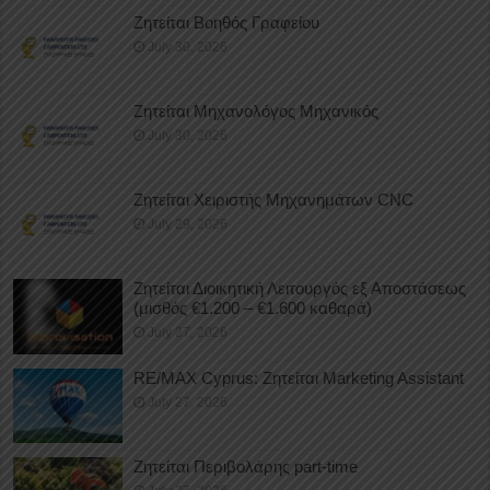
Ζητείται Βοηθός Γραφείου
July 30, 2026
Ζητείται Μηχανολόγος Μηχανικός
July 30, 2026
Ζητείται Χειριστής Μηχανημάτων CNC
July 29, 2026
Ζητείται Διοικητική Λειτουργός εξ Αποστάσεως
(μισθός €1.200 – €1.600 καθαρά)
July 27, 2026
RE/MAX Cyprus: Ζητείται Marketing Assistant
July 27, 2026
Ζητείται Περιβολάρης part-time