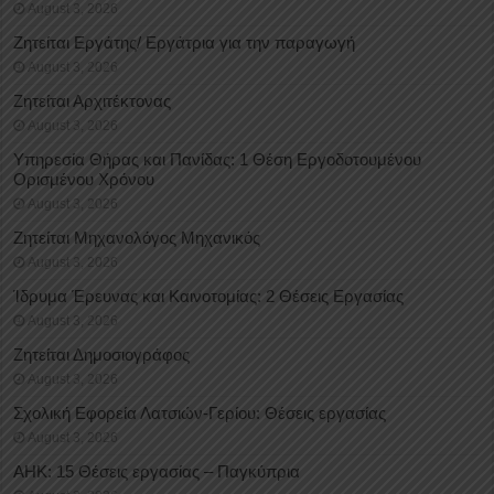
August 3, 2026
Ζητείται Εργάτης/ Εργάτρια για την παραγωγή
August 3, 2026
Ζητείται Αρχιτέκτονας
August 3, 2026
Υπηρεσία Θήρας και Πανίδας: 1 Θέση Eργοδοτουμένου
Oρισμένου Xρόνου
August 3, 2026
Ζητείται Μηχανολόγος Μηχανικός
August 3, 2026
Ίδρυμα Έρευνας και Καινοτομίας: 2 Θέσεις Εργασίας
August 3, 2026
Ζητείται Δημοσιογράφος
August 3, 2026
Σχολική Εφορεία Λατσιών-Γερίου: Θέσεις εργασίας
August 3, 2026
ΑΗΚ: 15 Θέσεις εργασίας – Παγκύπρια