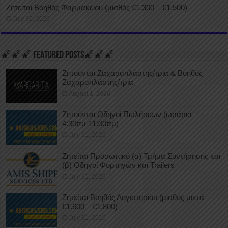
Ζητείται Βοηθός Φαρμακείου (μισθός €1.300 – €1.500)
July 30, 2026
🌠🌠🌠 FEATURED POSTS🌠🌠🌠
Ζητούνται Ζαχαροπλάστης/τρια & Βοηθός
Ζαχαροπλάστης/τρια
August 1, 2026
Ζητούνται Οδηγοί Πωλήσεων (ωράριο
4:30πμ-11:00πμ)
July 31, 2026
Ζητείται Προσωπικό (α) Τμήμα Συντήρησης και
(β) Οδηγοί Φορτηγών και Trailers
July 31, 2026
Ζητείται Βοηθός Λογιστηρίου (μισθός μικτά
€1.600 – €1.800)
July 31, 2026