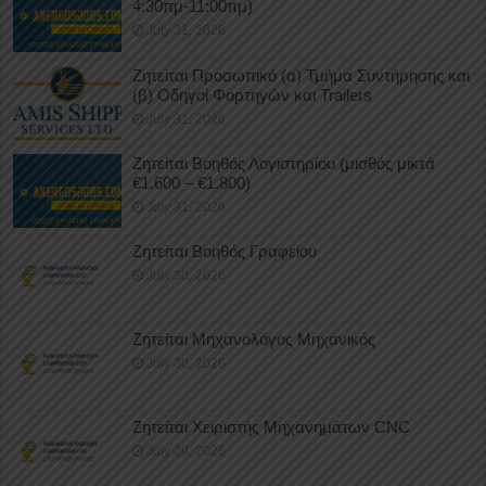
4:30πμ-11:00πμ)
July 31, 2026
Ζητείται Προσωπικό (α) Τμήμα Συντήρησης και
(β) Οδηγοί Φορτηγών και Trailers
July 31, 2026
Ζητείται Βοηθός Λογιστηρίου (μισθός μικτά
€1.600 – €1.800)
July 31, 2026
Ζητείται Βοηθός Γραφείου
July 30, 2026
Ζητείται Μηχανολόγος Μηχανικός
July 30, 2026
Ζητείται Χειριστής Μηχανημάτων CNC
July 29, 2026