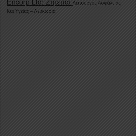
Encorp Ltd: Ζητείται
Λειτουργός Ασφάλειας
Και Υγείας – Λευκωσία