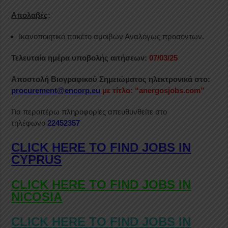
Απολαβές
:
Ικανοποιητικό πακέτο αμοιβών Αναλόγως προσόντων.
Τελευταία ημέρα υποβολής αιτήσεων:
07/03/25
Αποστολή Βιογραφικού Σημειώματος ηλεκτρονικά στο:
procurement@encorp.eu
με τίτλο: “anergosjobs.com”
Για περαιτέρω πληροφορίες απευθυνθείτε στο
τηλέφωνο
22452357
CLICK HERE TO FIND JOBS IN
CYPRUS
CLICK HERE TO FIND JOBS IN
NICOSIA
CLICK HERE TO FIND JOBS IN