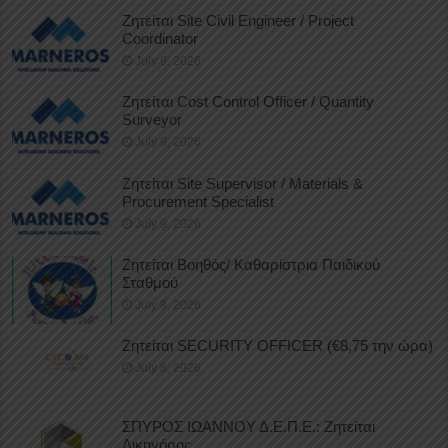
Ζητείται Site Civil Engineer / Project
Coordinator
July 9, 2026
Ζητείται Cost Control Officer / Quantity
Surveyor
July 9, 2026
Ζητείται Site Supervisor / Materials &
Procurement Specialist
July 9, 2026
Ζητείται Βοηθός/ Καθαρίστρια Παιδικού
Σταθμού
July 8, 2026
Ζητείται SECURITY OFFICER (€8,75 την ώρα)
July 8, 2026
ΣΠΥΡΟΣ ΙΩΑΝΝΟΥ Δ.Ε.Π.Ε.: Ζητείται
Δικηγόρος