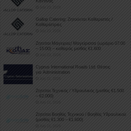
Καντίνας
July 23, 2026
Gallop Catering: Ζητούνται Καθαριστές /
Καθαρίστριες
July 23, 2026
Ζητείται Μάγειρας/ Μαγείρισσα (ωράριο 07:00
– 15:00) – καθαρός μισθός €1.600
July 23, 2026
Cyprus International Roads Ltd: Θέσεις
για Administration
July 21, 2026
Ζητείται Τεχνικός / Υδραυλικός (μισθός €1.500
– €2.000)
July 21, 2026
Ζητείται Βοηθός Τεχνικού / Βοηθός Υδραυλικού
(μισθός €1.300 – €1.600)
July 21, 2026