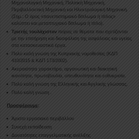
Μηχανολογική Μηχανική, Πολιτική Μηχανική,
Περιβαλλοντική Μηχανική και Ηλεκτρολογική Μηχανική.
(Σημ.: Ο όρος «πανεπιστημιακό δίπλωμα ή τίτλος»
καλύπτει και μεταπτυχιακό δίπλωμα ή τίτλο).
Τριετής τουλάχιστον
πείρας σε θέματα που σχετίζονται
με την επιτήρηση και διασφάλιση της ασφάλειας και υγείας
στα κατασκευαστικά έργα.
Πολύ καλή γνώση της Κυπριακής νομοθεσίας (ΚΔΠ
410/2015 & ΚΔΠ 173/2002).
Ακεραιότητα χαρακτήρα, οργανωτική και διοικητική
ικανότητα, πρωτοβουλία, υπευθυνότητα και ευθυκρισία.
Πολύ καλή γνώση της Ελληνικής και Αγγλικής γλώσσας.
Πολύ καλή γνώση .
Προσφέρουμε
:
Άριστο εργασιακό περιβάλλον
Συνεχή εκπαίδευση
Δυνατότητες επαγγελματικής ανέλιξης