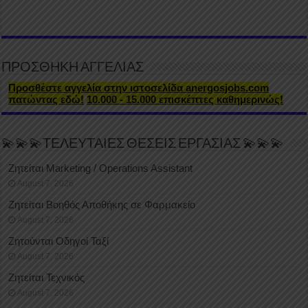
ΠΡΟΣΘΗΚΗ ΑΓΓΕΛΙΑΣ
Προσθέστε αγγελία στην ιστοσελίδα anergosjobs.com
πατώντας εδώ!
10.000 - 15.000 επισκέπτες καθημερινώς!
💫💫💫ΤΕΛΕΥΤΑΙΕΣ ΘΕΣΕΙΣ ΕΡΓΑΣΙΑΣ 💫💫💫
Ζητείται Marketing / Operations Assistant
August 7, 2026
Ζητείται Βοηθός Αποθήκης σε Φαρμακείο
August 7, 2026
Ζητούνται Οδηγοί Ταξί
August 7, 2026
Ζητείται Τεχνικός
August 7, 2026