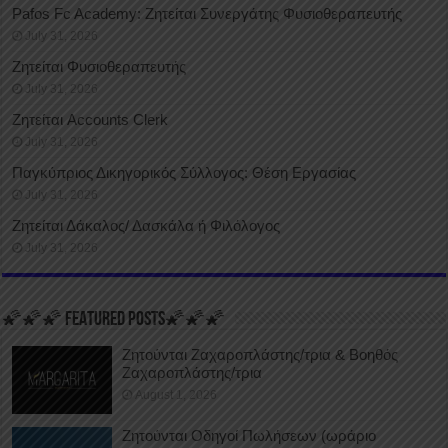
Pafos Fc Academy: Ζητείται Συνεργάτης Φυσιοθεραπευτής
July 31, 2026
Ζητείται Φυσιοθεραπευτής
July 31, 2026
Ζητείται Accounts Clerk
July 31, 2026
Παγκύπριος Δικηγορικός Σύλλογος: Θέση Εργασίας
July 31, 2026
Ζητείται Δάκαλος/ Δασκάλα ή Φιλόλογος
July 31, 2026
🌠🌠🌠 FEATURED POSTS🌠🌠🌠
Ζητούνται Ζαχαροπλάστης/τρια & Βοηθός
Ζαχαροπλάστης/τρια
August 1, 2026
Ζητούνται Οδηγοί Πωλήσεων (ωράριο