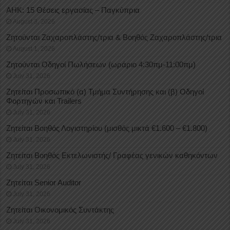
ΑΗΚ: 15 Θέσεις εργασίας – Παγκύπρια
August 3, 2026
Ζητούνται Ζαχαροπλάστης/τρια & Βοηθός Ζαχαροπλάστης/τρια
August 1, 2026
Ζητούνται Οδηγοί Πωλήσεων (ωράριο 4:30πμ-11:00πμ)
July 31, 2026
Ζητείται Προσωπικό (α) Τμήμα Συντήρησης και (β) Οδηγοί
Φορτηγών και Trailers
July 31, 2026
Ζητείται Βοηθός Λογιστηρίου (μισθός μικτά €1.600 – €1.800)
July 31, 2026
Ζητείται Βοηθός Εκτελωνιστής/ Γραφέας γενικών καθηκόντων
July 31, 2026
Ζητείται Senior Auditor
July 31, 2026
Ζητείται Οικονομικός Συντάκτης
July 31, 2026