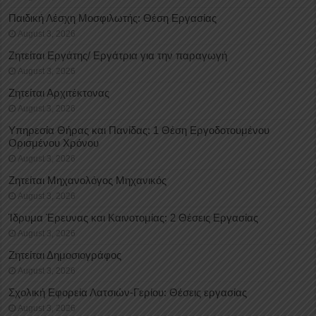
Παιδική Λέσχη Μοσφιλωτής: Θέση Εργασίας
August 3, 2026
Ζητείται Εργάτης/ Εργάτρια για την παραγωγή
August 3, 2026
Ζητείται Αρχιτέκτονας
August 3, 2026
Υπηρεσία Θήρας και Πανίδας: 1 Θέση Eργοδοτουμένου
Oρισμένου Xρόνου
August 3, 2026
Ζητείται Μηχανολόγος Μηχανικός
August 3, 2026
Ίδρυμα Έρευνας και Καινοτομίας: 2 Θέσεις Εργασίας
August 3, 2026
Ζητείται Δημοσιογράφος
August 3, 2026
Σχολική Εφορεία Λατσιών-Γερίου: Θέσεις εργασίας
August 3, 2026