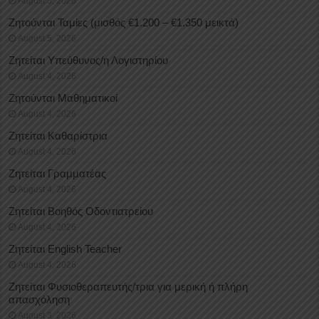
August 5, 2026
Ζητούνται Ταμίες (μισθός €1.200 – €1.350 μεικτά)
August 5, 2026
Ζητείται Υπεύθυνος/η Λογιστηρίου
August 4, 2026
Ζητούνται Μαθηματικοί
August 4, 2026
Ζητείται Καθαρίστρια
August 4, 2026
Ζητείται Γραμματέας
August 4, 2026
Ζητείται Βοηθός Οδοντιατρείου
August 4, 2026
Ζητείται English Teacher
August 4, 2026
Ζητείται Φυσιοθεραπευτής/τρια για μερική ή πλήρη
απασχόληση
August 3, 2026