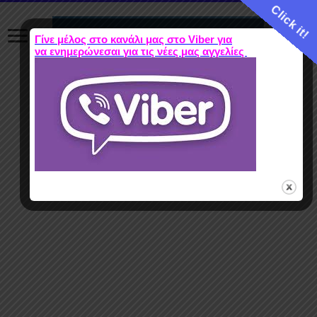
Click it!
Γίνε μέλος στο κανάλι μας στο Viber για
να ενημερώνεσαι για τις νέες μας αγγελίες