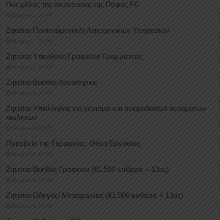
Γίνε μέλος της οικογένειας της Πάφος FC
August 7, 2026
Ζητείται Προϊστάμενος/η Λειτουργικών Υπηρεσιών
August 7, 2026
Ζητείται Υπεύθυνη Γραφείου/ Γραμματέας
August 7, 2026
Ζητείται Βοηθός Λογιστηρίου
August 6, 2026
Ζητείται Υπάλληλος για γέμισμα και ανεφοδιασμό αυτόματων
πωλητών
August 6, 2026
Πρεσβεία της Γερμανίας: Θέση Εργασίας
August 6, 2026
Ζητείται Βοηθός Γραφείου (€1.500 καθαρά + 13ος)
August 6, 2026
Ζητείται Οδηγός/ Μεταφορέας (€1.500 καθαρά + 13ος)
August 6, 2026