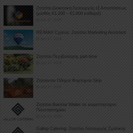
Ζητείται Διοικητική Λειτουργός εξ Αποστάσεως
(μισθός €1.200 – €1.600 καθαρά)
July 27, 2026
RE/MAX Cyprus: Ζητείται Marketing Assistant
July 27, 2026
Ζητείται Περιβολάρης part-time
July 27, 2026
Ζητούνται Οδηγοί Φορτηγού Skip
July 27, 2026
Ζητείται Barista/ Waiter σε καφεστιατόριο
Πανεπιστημίου
July 23, 2026
Gallop Catering: Ζητείται Λειτουργός Σχολικής