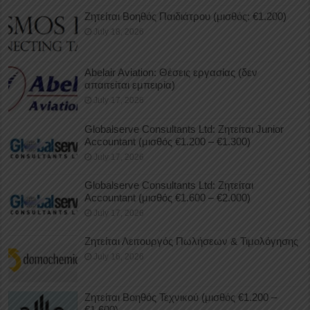
Ζητείται Βοηθός Παιδιάτρου (μισθός: €1.200)
July 18, 2026
Abelair Aviation: Θέσεις εργασίας (δεν
απαιτείται εμπειρία)
July 17, 2026
Globalserve Consultants Ltd: Ζητείται Junior
Accountant (μισθός €1.200 – €1.300)
July 17, 2026
Globalserve Consultants Ltd: Ζητείται
Accountant (μισθός €1.600 – €2.000)
July 17, 2026
Ζητείται Λειτουργός Πωλήσεων & Τιμολόγησης
July 16, 2026
Ζητείται Βοηθός Τεχνικού (μισθός €1.200 –
€1.600)