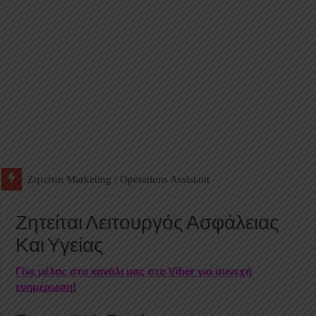
Ζητείται Βοηθός Αποθήκης σε Φαρμακείο
Ζητείται Λειτουργός Ασφάλειας
Και Υγείας
Γίνε μέλος στο κανάλι μας στο Viber για συνεχή
ενημέρωση!