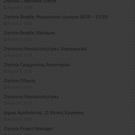
Ζητείται Collections Officer
August 6, 2026
Ζητείται Βοηθός Φαρμακείου (ωράριο 08:00 – 13:30)
August 5, 2026
Ζητείται Βοηθός Θαλάμου
August 5, 2026
Ζητούνται Νοσηλευτές/τριες Χειρουργείου
August 5, 2026
Ζητείται Γραμματέας Λογιστηρίου
August 5, 2026
Ζητείται Οδηγός
August 5, 2026
Ζητούνται Νοσηλευτές/τριες
August 5, 2026
Δήμος Αμαθούντας: 11 Θέσεις Εργασίας
August 5, 2026
Ζητείται Project Manager