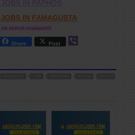
 JOBS IN PAPHOS
D JOBS IN FAMAGUSTA
r για συνεχή ενημέρωση!
r
Vi
Share
Post
n
b
er
ERGODOTISI
JOBS
MARKETING
NICOSIA
ΕΡΓΑΣΊΑ