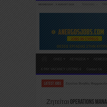
Τελευταίες
ΤΙΜ
WEDNESDAY , 5 AUGUST 2026
ΟΛΕΣ
ΛΕΥΚΩΣΙΑ
ΛΕΜΕΣΟ
€ PAY VACANCY LISTING €
Contact Us
LATEST JOBS
Ζητείται Βοηθός Φαρμακείο
Ζητείται Operations Mana