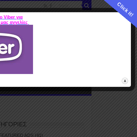
Click it!
ο Viber για
 μας αγγελίες
ME
FEATURED ADS
ΤΙΜΕΣ
Terms
ΤΗΓΟΡΙΕΣ
FEATURED ADS
(41)