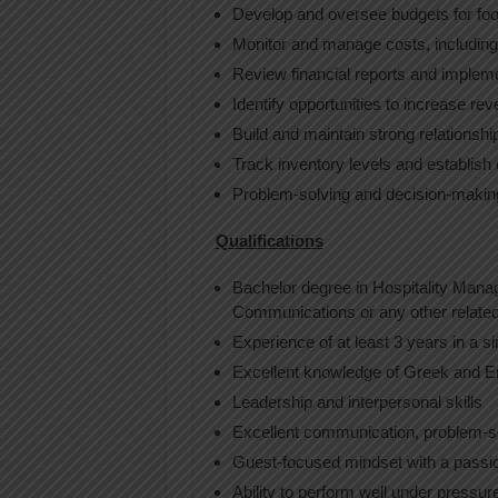
Develop and oversee budgets for food
Monitor and manage costs, including
Review financial reports and implemen
Identify opportunities to increase re
Build and maintain strong relationshi
Track inventory levels and establish 
Problem-solving and decision-making
Qualifications
Bachelor degree in Hospitality Mana
Communications or any other related 
Experience of at least 3 years in a si
Excellent knowledge of Greek and E
Leadership and interpersonal skills
Excellent communication, problem-sol
Guest-focused mindset with a passion
Ability to perform well under pressu