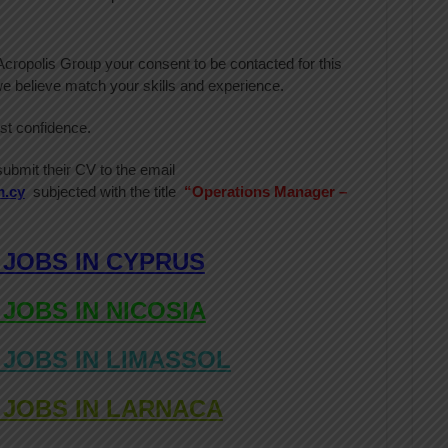
cropolis Group your consent to be contacted for this
we believe match your skills and experience.
est confidence.
submit their CV to the email
m.cy
subjected with the title
“
Operations Manager –
 JOBS IN CYPRUS
 JOBS IN NICOSIA
 JOBS IN LIMASSOL
 JOBS IN LARNACA