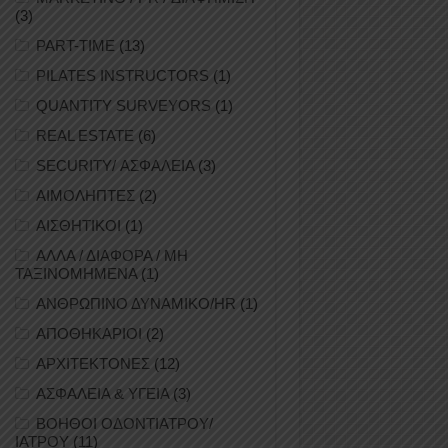
(3)
PART-TIME
(13)
PILATES INSTRUCTORS
(1)
QUANTITY SURVEYORS
(1)
REAL ESTATE
(6)
SECURITY/ ΑΣΦΑΛΕΙΑ
(3)
ΑΙΜΟΛΗΠΤΕΣ
(2)
ΑΙΣΘΗΤΙΚΟΙ
(1)
ΑΛΛΑ / ΔΙΑΦΟΡΑ / ΜΗ
ΤΑΞΙΝΟΜΗΜΕΝΑ
(1)
ΑΝΘΡΩΠΙΝΟ ΔΥΝΑΜΙΚΟ/HR
(1)
ΑΠΟΘΗΚΑΡΙΟΙ
(2)
ΑΡΧΙΤΕΚΤΟΝΕΣ
(12)
ΑΣΦΑΛΕΙΑ & ΥΓΕΙΑ
(3)
ΒΟΗΘΟΙ ΟΔΟΝΤΙΑΤΡΟΥ/
ΙΑΤΡΟΥ
(11)