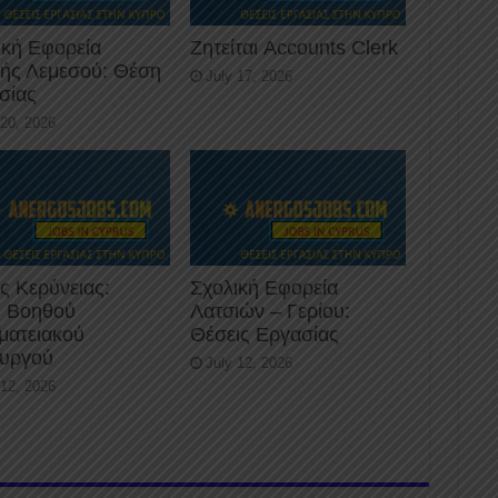
ική Εφορεία
Ζητείται Accounts Clerk
κής Λεμεσού: Θέση
July 17, 2026
σίας
 20, 2026
ς Κερύνειας:
Σχολική Εφορεία
 Βοηθού
Λατσιών – Γερίου:
ματειακού
Θέσεις Εργασίας
ουργού
July 12, 2026
 12, 2026