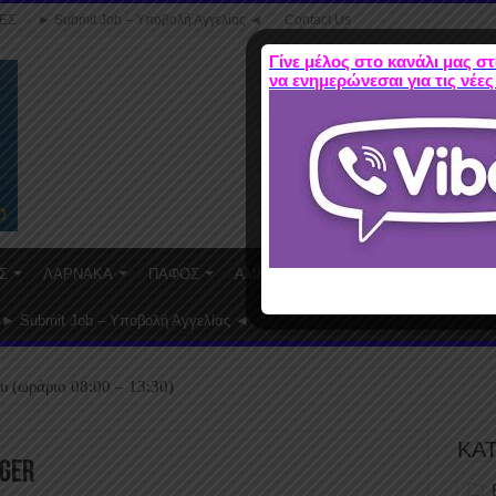
ΕΣ
► Submit Job – Υποβολή Αγγελίας ◄
Contact Us
Γίνε μέλος στο κανάλι μας στ
να ενημερώνεσαι για τις νέες
Σ
ΛΑΡΝΑΚΑ
ΠΑΦΟΣ
ΑΜΜΟΧΩΣΤΟΣ
WORK FROM HO
► Submit Job – Υποβολή Αγγελίας ◄
υ (ωράριο 08:00 – 13:30)
ΚΑ
ger