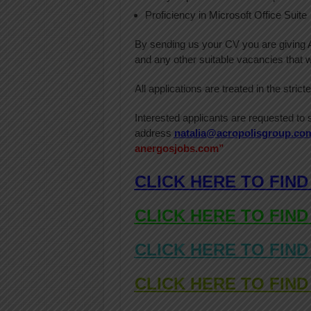
Proficiency in Microsoft Office Suite
By sending us your CV you are giving A
and any other suitable vacancies that 
All applications are treated in the strict
Interested applicants are requested to 
address
natalia@acropolisgroup.co
anergosjobs.com”
CLICK HERE TO FIND
CLICK HERE TO FIND
CLICK HERE TO FIND
CLICK HERE TO FIND