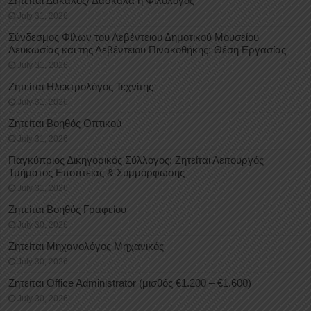
Ζητείται Δάκαλος/ Δασκάλα ή Φιλόλογος
July 31, 2026
Σύνδεσμος Φίλων του Λεβέντειου Δημοτικού Μουσείου
Λευκωσίας και της Λεβέντειου Πινακοθήκης: Θέση Εργασίας
July 31, 2026
Ζητείται Ηλεκτρολόγος Τεχνίτης
July 31, 2026
Ζητείται Βοηθός Οπτικού
July 31, 2026
Παγκύπριος Δικηγορικός Σύλλογος: Ζητείται Λειτουργός
Τμήματος Εποπτείας & Συμμόρφωσης
July 31, 2026
Ζητείται Βοηθός Γραφείου
July 30, 2026
Ζητείται Μηχανολόγος Μηχανικός
July 30, 2026
Ζητείται Office Administrator (μισθός €1.200 – €1.600)
July 30, 2026