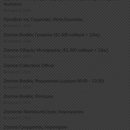
πωλητών
August 6, 2026
Πρεσβεία της Γερμανίας: Θέση Εργασίας
August 6, 2026
Ζητείται Βοηθός Γραφείου (€1.500 καθαρά + 13ος)
August 6, 2026
Ζητείται Οδηγός/ Μεταφορέας (€1.500 καθαρά + 13ος)
August 6, 2026
Ζητείται Collections Officer
August 6, 2026
Ζητείται Βοηθός Φαρμακείου (ωράριο 08:00 – 13:30)
August 5, 2026
Ζητείται Βοηθός Θαλάμου
August 5, 2026
Ζητούνται Νοσηλευτές/τριες Χειρουργείου
August 5, 2026
Ζητείται Γραμματέας Λογιστηρίου