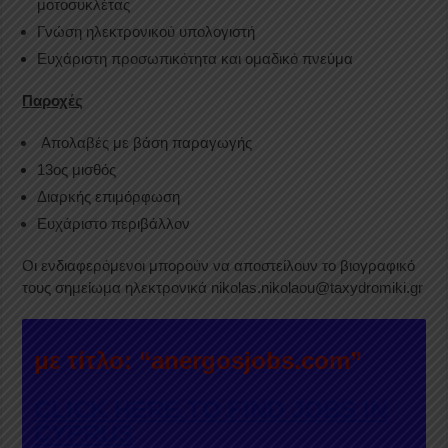
μοτοσυκλέτας
Γνώση ηλεκτρονικού υπολογιστή
Ευχάριστη προσωπικότητα και ομαδικό πνεύμα
Παροχές
Απολαβές με βάση παραγωγής
13ος μισθός
Διαρκής επιμόρφωση
Ευχάριστο περιβάλλον
Οι ενδιαφερόμενοι μπορούν να αποστείλουν το βιογραφικό
τους σημείωμα ηλεκτρονικά nikolas.nikolaou@taxydromiki.gr
με τίτλο: “anergosjobs.com”
CLICK HERE TO FIND JOBS IN
CYPRUS