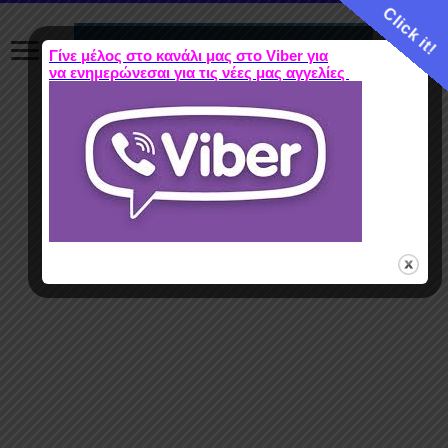
Click it!
Γίνε μέλος στο κανάλι μας στο Viber για
να ενημερώνεσαι για τις νέες μας αγγελίες