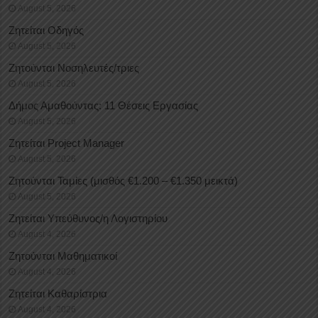
August 5, 2026
Ζητείται Οδηγός
August 5, 2026
Ζητούνται Νοσηλευτές/τριες
August 5, 2026
Δήμος Αμαθούντας: 11 Θέσεις Εργασίας
August 5, 2026
Ζητείται Project Manager
August 5, 2026
Ζητούνται Ταμίες (μισθός €1.200 – €1.350 μεικτά)
August 5, 2026
Ζητείται Υπεύθυνος/η Λογιστηρίου
August 4, 2026
Ζητούνται Μαθηματικοί
August 4, 2026
Ζητείται Καθαρίστρια
August 4, 2026