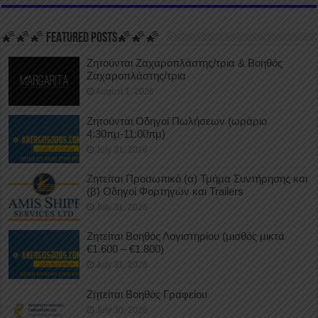
🌠🌠🌠 FEATURED POSTS🌠🌠🌠
Ζητούνται Ζαχαροπλάστης/τρια & Βοηθός
Ζαχαροπλάστης/τρια
August 1, 2026
Ζητούνται Οδηγοί Πωλήσεων (ωράριο
4:30πμ-11:00πμ)
July 31, 2026
Ζητείται Προσωπικό (α) Τμήμα Συντήρησης και
(β) Οδηγοί Φορτηγών και Trailers
July 31, 2026
Ζητείται Βοηθός Λογιστηρίου (μισθός μικτά
€1.600 – €1.800)
July 31, 2026
Ζητείται Βοηθός Γραφείου
July 30, 2026