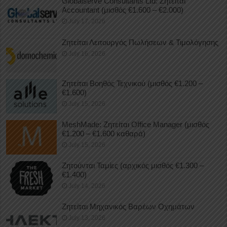
Globalserve Consultants Ltd: Ζητείται
Accountant (μισθός €1.600 – €2.000)
July 17, 2026
Ζητείται Λειτουργός Πωλήσεων & Τιμολόγησης
July 16, 2026
Ζητείται Βοηθός Τεχνικού (μισθός €1.200 –
€1.600)
July 15, 2026
MeshMade: Ζητείται Office Manager (μισθός
€1.200 – €1.600 καθαρά)
July 15, 2026
Ζητούνται Ταμίες (αρχικός μισθός €1.300 –
€1.400)
July 14, 2026
Ζητείται Μηχανικός Βαρέων Οχημάτων
July 13, 2026