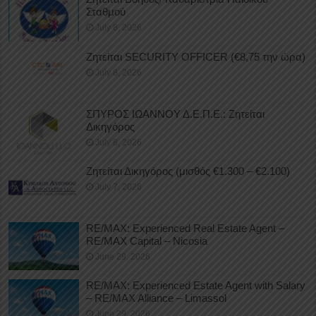
Σταθμού
July 8, 2026
Ζητείται SECURITY OFFICER (€8,75 την ώρα)
July 8, 2026
ΣΠΥΡΟΣ ΙΩΑΝΝΟΥ Δ.Ε.Π.Ε.: Ζητείται
Δικηγόρος
July 8, 2026
Ζητείται Δικηγόρος (μισθός €1.300 – €2.100)
July 7, 2026
RE/MAX: Experienced Real Estate Agent –
RE/MAX Capital – Nicosia
June 29, 2026
RE/MAX: Experienced Estate Agent with Salary
– RE/MAX Alliance – Limassol
June 29, 2026