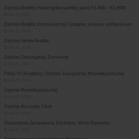
Ζητείται Βοηθός Λογιστηρίου (μισθός μικτά €1.600 – €1.800)
July 31, 2026
Ζητείται Βοηθός Εκτελωνιστής/ Γραφέας γενικών καθηκόντων
July 31, 2026
Ζητείται Senior Auditor
July 31, 2026
Ζητείται Οικονομικός Συντάκτης
July 31, 2026
Pafos Fc Academy: Ζητείται Συνεργάτης Φυσιοθεραπευτής
July 31, 2026
Ζητείται Φυσιοθεραπευτής
July 31, 2026
Ζητείται Accounts Clerk
July 31, 2026
Παγκύπριος Δικηγορικός Σύλλογος: Θέση Εργασίας
July 31, 2026