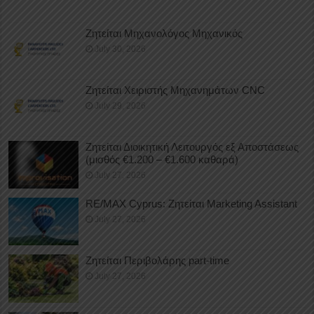
Ζητείται Μηχανολόγος Μηχανικός
July 30, 2026
Ζητείται Χειριστής Μηχανημάτων CNC
July 29, 2026
Ζητείται Διοικητική Λειτουργός εξ Αποστάσεως
(μισθός €1.200 – €1.600 καθαρά)
July 27, 2026
RE/MAX Cyprus: Ζητείται Marketing Assistant
July 27, 2026
Ζητείται Περιβολάρης part-time
July 27, 2026