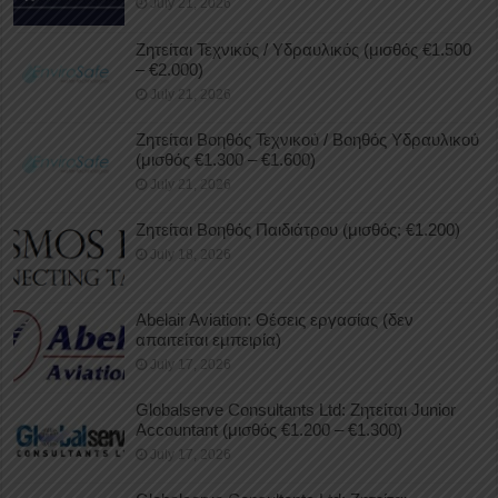
July 21, 2026
Ζητείται Τεχνικός / Υδραυλικός (μισθός €1.500
– €2.000)
July 21, 2026
Ζητείται Βοηθός Τεχνικού / Βοηθός Υδραυλικού
(μισθός €1.300 – €1.600)
July 21, 2026
Ζητείται Βοηθός Παιδιάτρου (μισθός: €1.200)
July 18, 2026
Abelair Aviation: Θέσεις εργασίας (δεν
απαιτείται εμπειρία)
July 17, 2026
Globalserve Consultants Ltd: Ζητείται Junior
Accountant (μισθός €1.200 – €1.300)
July 17, 2026