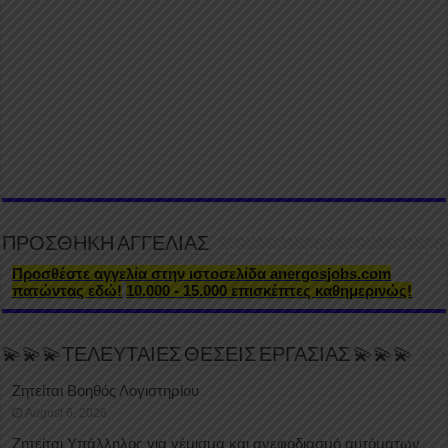
ΠΡΟΣΘΗΚΗ ΑΓΓΕΛΙΑΣ
Προσθέστε αγγελία στην ιστοσελίδα anergosjobs.com
πατώντας εδώ!
10.000 - 15.000 επισκέπτες καθημερινώς!
💫💫💫ΤΕΛΕΥΤΑΙΕΣ ΘΕΣΕΙΣ ΕΡΓΑΣΙΑΣ 💫💫💫
Ζητείται Βοηθός Λογιστηρίου
August 6, 2026
Ζητείται Υπάλληλος για γέμισμα και ανεφοδιασμό αυτόματων