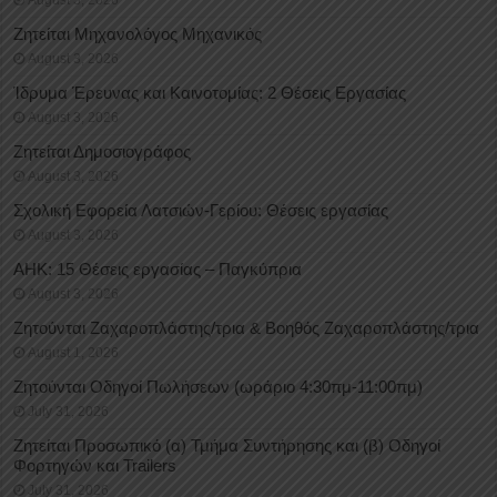
August 3, 2026
Ζητείται Μηχανολόγος Μηχανικός
August 3, 2026
Ίδρυμα Έρευνας και Καινοτομίας: 2 Θέσεις Εργασίας
August 3, 2026
Ζητείται Δημοσιογράφος
August 3, 2026
Σχολική Εφορεία Λατσιών-Γερίου: Θέσεις εργασίας
August 3, 2026
ΑΗΚ: 15 Θέσεις εργασίας – Παγκύπρια
August 3, 2026
Ζητούνται Ζαχαροπλάστης/τρια & Βοηθός Ζαχαροπλάστης/τρια
August 1, 2026
Ζητούνται Οδηγοί Πωλήσεων (ωράριο 4:30πμ-11:00πμ)
July 31, 2026
Ζητείται Προσωπικό (α) Τμήμα Συντήρησης και (β) Οδηγοί
Φορτηγών και Trailers
July 31, 2026