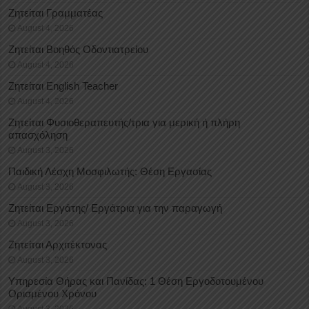
Ζητείται Γραμματέας
August 4, 2026
Ζητείται Βοηθός Οδοντιατρείου
August 4, 2026
Ζητείται English Teacher
August 4, 2026
Ζητείται Φυσιοθεραπευτής/τρια για μερική ή πλήρη
απασχόληση
August 3, 2026
Παιδική Λέσχη Μοσφιλωτής: Θέση Εργασίας
August 3, 2026
Ζητείται Εργάτης/ Εργάτρια για την παραγωγή
August 3, 2026
Ζητείται Αρχιτέκτονας
August 3, 2026
Υπηρεσία Θήρας και Πανίδας: 1 Θέση Eργοδοτουμένου
Oρισμένου Xρόνου