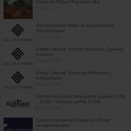
Ζητούνται Οδηγοί Φορτηγού Skip
July 27, 2026
Ζητείται Barista/ Waiter σε καφεστιατόριο
Πανεπιστημίου
July 23, 2026
Gallop Catering: Ζητείται Λειτουργός Σχολικής
Καντίνας
July 23, 2026
Gallop Catering: Ζητούνται Καθαριστές /
Καθαρίστριες
July 23, 2026
Ζητείται Μάγειρας/ Μαγείρισσα (ωράριο 07:00
– 15:00) – καθαρός μισθός €1.600
July 23, 2026
Cyprus International Roads Ltd: Θέσεις
για Administration