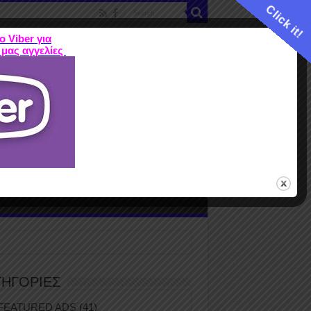
Click it!
ο Viber για
 μας αγγελίες
ME
FEATURED ADS
ΤΙΜΕΣ
Terms
ΤΗΓΟΡΙΕΣ
FEATURED ADS
(41)