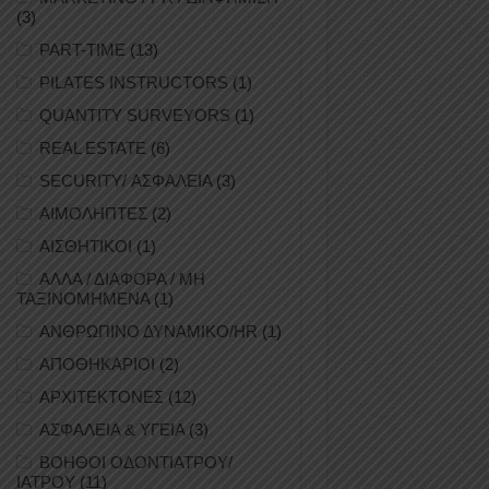
(3)
PART-TIME
(13)
PILATES INSTRUCTORS
(1)
QUANTITY SURVEYORS
(1)
REAL ESTATE
(6)
SECURITY/ ΑΣΦΑΛΕΙΑ
(3)
ΑΙΜΟΛΗΠΤΕΣ
(2)
ΑΙΣΘΗΤΙΚΟΙ
(1)
ΑΛΛΑ / ΔΙΑΦΟΡΑ / ΜΗ
ΤΑΞΙΝΟΜΗΜΕΝΑ
(1)
ΑΝΘΡΩΠΙΝΟ ΔΥΝΑΜΙΚΟ/HR
(1)
ΑΠΟΘΗΚΑΡΙΟΙ
(2)
ΑΡΧΙΤΕΚΤΟΝΕΣ
(12)
ΑΣΦΑΛΕΙΑ & ΥΓΕΙΑ
(3)
ΒΟΗΘΟΙ ΟΔΟΝΤΙΑΤΡΟΥ/
ΙΑΤΡΟΥ
(11)