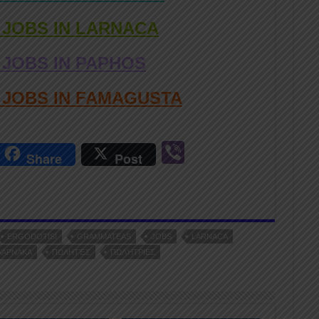
 JOBS IN LARNACA
 JOBS IN PAPHOS
D JOBS IN FAMAGUSTA
r
Vi
Share
Post
n
b
er
ERGODOTISI
GRAMMATEAS
JOBS
LARNACA
ΛΆΡΝΑΚΑ
ΠΩΛΗΤΈΣ
ΠΩΛΉΤΡΙΕΣ