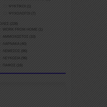
ΨΥΚΤΙΚΟΙ
(1)
ΨΥΧΟΛΟΓΟΙ
(7)
ΟΛΕΣ
(228)
WORK FROM HOME
(1)
ΑΜΜΟΧΩΣΤΟΣ
(10)
ΛΑΡΝΑΚΑ
(40)
ΛΕΜΕΣΟΣ
(86)
ΛΕΥΚΩΣΙΑ
(96)
ΠΑΦΟΣ
(16)