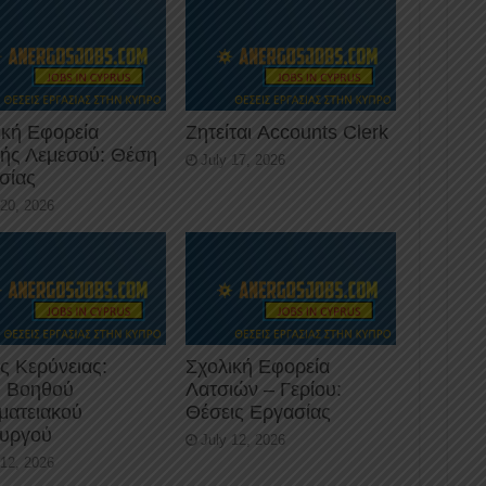
ική Εφορεία
Ζητείται Accounts Clerk
κής Λεμεσού: Θέση
July 17, 2026
σίας
 20, 2026
ς Κερύνειας:
Σχολική Εφορεία
 Βοηθού
Λατσιών – Γερίου:
ματειακού
Θέσεις Εργασίας
ουργού
July 12, 2026
 12, 2026