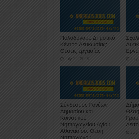
Πολυδύναμο Δημοτικό
Σχολ
Κέντρο Λευκωσίας:
Δυτι
Θέσεις εργασίας
Εργα
July 22, 2026
July
Σύνδεσμος Γονέων
Δήμο
Δημοσίου και
Θέση
Κοινοτικού
Γραμ
Νηπιαγωγείου Αγίου
Λειτ
Αθανασίου: Θέση
July
Νηπιαγωγού