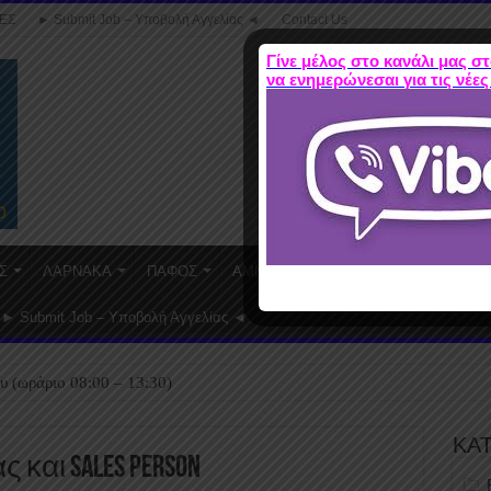
ΕΣ
► Submit Job – Υποβολή Αγγελίας ◄
Contact Us
Γίνε μέλος στο κανάλι μας στ
να ενημερώνεσαι για τις νέες
Σ
ΛΑΡΝΑΚΑ
ΠΑΦΟΣ
ΑΜΜΟΧΩΣΤΟΣ
WORK FROM HO
► Submit Job – Υποβολή Αγγελίας ◄
υ (ωράριο 08:00 – 13:30)
ΚΑ
και Sales Person