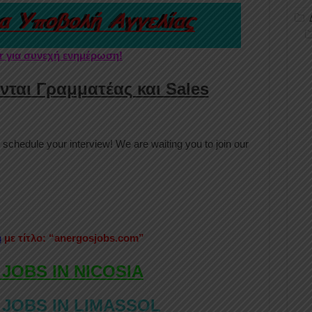
er για συνεχή ενημέρωση!
νται Γραμματέας και Sales
schedule your interview! We are waiting you to join our
m
με τίτλο: “anergosjobs.com”
 JOBS IN NICOSIA
 JOBS IN LIMASSOL