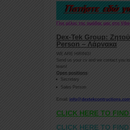
Γίνε μέλος της ομάδας μας στο Vib
Dex-Tek Group: Ζητού
Person – Λάρνακα
WE ARE HIRING!
Send us your cv and we contact you to 
team!
Open positions
:
Secretary
Sales Person
Email:
info@dextekcontructions.co
CLICK HERE TO FIND
CLICK HERE TO FIND