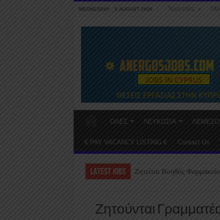
Τελευταίες
ΤΙΜ
WEDNESDAY , 5 AUGUST 2026
ΟΛΕΣ
ΛΕΥΚΩΣΙΑ
ΛΕΜΕΣΟ
€ PAY VACANCY LISTING €
Contact Us
LATEST JOBS
Ζητείται Βοηθός Φαρμακείο
Ζητούνται Γραμματέας 