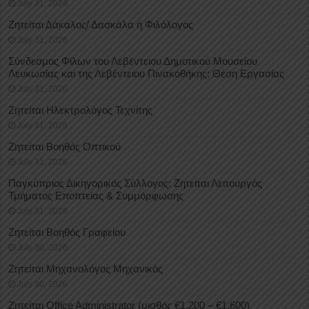
July 31, 2026
Ζητείται Δάκαλος/ Δασκάλα ή Φιλόλογος
July 31, 2026
Σύνδεσμος Φίλων του Λεβέντειου Δημοτικού Μουσείου
Λευκωσίας και της Λεβέντειου Πινακοθήκης: Θέση Εργασίας
July 31, 2026
Ζητείται Ηλεκτρολόγος Τεχνίτης
July 31, 2026
Ζητείται Βοηθός Οπτικού
July 31, 2026
Παγκύπριος Δικηγορικός Σύλλογος: Ζητείται Λειτουργός
Τμήματος Εποπτείας & Συμμόρφωσης
July 31, 2026
Ζητείται Βοηθός Γραφείου
July 30, 2026
Ζητείται Μηχανολόγος Μηχανικός
July 30, 2026
Ζητείται Office Administrator (μισθός €1.200 – €1.600)