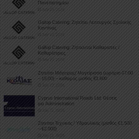
Πανεπιστημίου
July 23, 2026
Gallop Catering: Ζητείται Λειτουργός Σχολικής
Καντίνας
July 23, 2026
Gallop Catering: Ζητούνται Καθαριστές /
Καθαρίστριες
July 23, 2026
Ζητείται Μάγειρας/ Μαγείρισσα (ωράριο 07:00
– 15:00) – καθαρός μισθός €1.600
July 23, 2026
Cyprus International Roads Ltd: Θέσεις
για Administration
July 21, 2026
Ζητείται Τεχνικός / Υδραυλικός (μισθός €1.500
– €2.000)
July 21, 2026