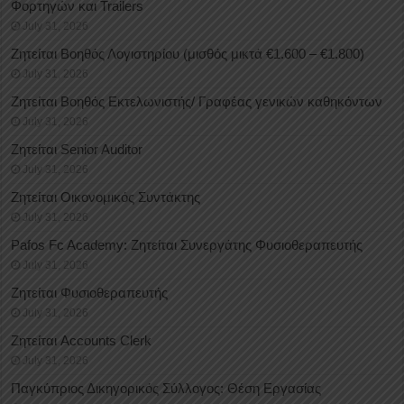
Φορτηγών και Trailers
July 31, 2026
Ζητείται Βοηθός Λογιστηρίου (μισθός μικτά €1.600 – €1.800)
July 31, 2026
Ζητείται Βοηθός Εκτελωνιστής/ Γραφέας γενικών καθηκόντων
July 31, 2026
Ζητείται Senior Auditor
July 31, 2026
Ζητείται Οικονομικός Συντάκτης
July 31, 2026
Pafos Fc Academy: Ζητείται Συνεργάτης Φυσιοθεραπευτής
July 31, 2026
Ζητείται Φυσιοθεραπευτής
July 31, 2026
Ζητείται Accounts Clerk
July 31, 2026
Παγκύπριος Δικηγορικός Σύλλογος: Θέση Εργασίας