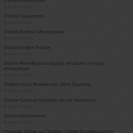
Ζητείται Καθαρίστρια
August 4, 2026
Ζητείται Γραμματέας
August 4, 2026
Ζητείται Βοηθός Οδοντιατρείου
August 4, 2026
Ζητείται English Teacher
August 4, 2026
Ζητείται Φυσιοθεραπευτής/τρια για μερική ή πλήρη
απασχόληση
August 3, 2026
Παιδική Λέσχη Μοσφιλωτής: Θέση Εργασίας
August 3, 2026
Ζητείται Εργάτης/ Εργάτρια για την παραγωγή
August 3, 2026
Ζητείται Αρχιτέκτονας
August 3, 2026
Υπηρεσία Θήρας και Πανίδας: 1 Θέση Eργοδοτουμένου