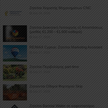
Ζητείται Χειριστής Μηχανημάτων CNC
July 29, 2026
Ζητείται Διοικητική Λειτουργός εξ Αποστάσεως
(μισθός €1.200 – €1.600 καθαρά)
July 27, 2026
RE/MAX Cyprus: Ζητείται Marketing Assistant
July 27, 2026
Ζητείται Περιβολάρης part-time
July 27, 2026
Ζητούνται Οδηγοί Φορτηγού Skip
July 27, 2026
Ζητείται Barista/ Waiter σε καφεστιατόριο