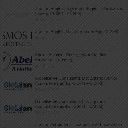
Ζητείται Βοηθός Τεχνικού / Βοηθός Υδραυλικού
(μισθός €1.300 – €1.600)
July 21, 2026
Ζητείται Βοηθός Παιδιάτρου (μισθός: €1.200)
July 18, 2026
Abelair Aviation: Θέσεις εργασίας (δεν
απαιτείται εμπειρία)
July 17, 2026
Globalserve Consultants Ltd: Ζητείται Junior
Accountant (μισθός €1.200 – €1.300)
July 17, 2026
Globalserve Consultants Ltd: Ζητείται
Accountant (μισθός €1.600 – €2.000)
July 17, 2026
Ζητείται Λειτουργός Πωλήσεων & Τιμολόγησης