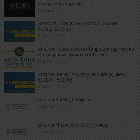
Ζαχαροπλάστης/τρια
August 1, 2026
Ζητούνται Οδηγοί Πωλήσεων (ωράριο
4:30πμ-11:00πμ)
July 31, 2026
Ζητείται Προσωπικό (α) Τμήμα Συντήρησης και
(β) Οδηγοί Φορτηγών και Trailers
July 31, 2026
Ζητείται Βοηθός Λογιστηρίου (μισθός μικτά
€1.600 – €1.800)
July 31, 2026
Ζητείται Βοηθός Γραφείου
July 30, 2026
Ζητείται Μηχανολόγος Μηχανικός
July 30, 2026