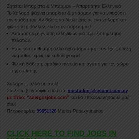
Ζητείται Μπαρίστα & Μπάρμαν – Απαραίτητα Ελληνικά
Το Χαλαρά ψάχνει μπαρίστα & μπάρμαν για να ενισχύσει
την ομάδα του! Αν θέλεις να δουλέψεις σε ένα χαλαρό και
φιλικό περιβάλλον, έλα στην παρέα μας!
Απαραίτητη η γνώση ελληνικών για την εξυπηρέτηση
πελατών.
Εμπειρία επιθυμητή αλλά όχι απαραίτητη – αν έχεις όρεξη
να μάθεις, εμείς σε καθοδηγούμε!
Φιλική διάθεση, ομαδικό πνεύμα και αγάπη για τον χώρο
της εστίασης.
Χαλαρά… αλλά με στυλ!
Στείλε το βιογραφικό σου στο
mpstudios@cytanet.com.cy
με τίτλο: “anergosjobs.com”
και θα επικοινωνήσουμε μαζί
σου!
Πληροφορίες:
99651326
Marios Papakyprianou
CLICK HERE TO FIND JOBS IN