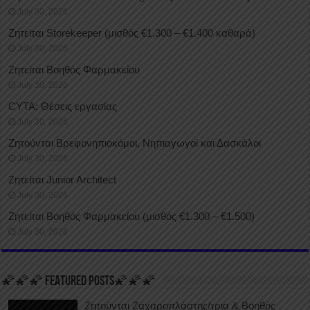
July 30, 2026
Ζητείται Storekeeper (μισθός €1.300 – €1.400 καθαρά)
July 30, 2026
Ζητείται Βοηθός Φαρμακείου
July 30, 2026
CYTA: Θέσεις εργασίας
July 30, 2026
Ζητούνται Βρεφονηπιοκόμοι, Νηπιαγωγοί και Δασκάλοι
July 30, 2026
Ζητείται Junior Architect
July 30, 2026
Ζητείται Βοηθός Φαρμακείου (μισθός €1.300 – €1.500)
July 30, 2026
🌠🌠🌠 FEATURED POSTS🌠🌠🌠
Ζητούνται Ζαχαροπλάστης/τρια & Βοηθός