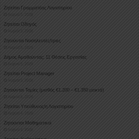
Ζητείται Γραμματέας Λογιστηρίου
August 5, 2026
Ζητείται Οδηγός
August 5, 2026
Ζητούνται Νοσηλευτές/τριες
August 5, 2026
Δήμος Αμαθούντας: 11 Θέσεις Εργασίας
August 5, 2026
Ζητείται Project Manager
August 5, 2026
Ζητούνται Ταμίες (μισθός €1.200 – €1.350 μεικτά)
August 5, 2026
Ζητείται Υπεύθυνος/η Λογιστηρίου
August 4, 2026
Ζητούνται Μαθηματικοί
August 4, 2026