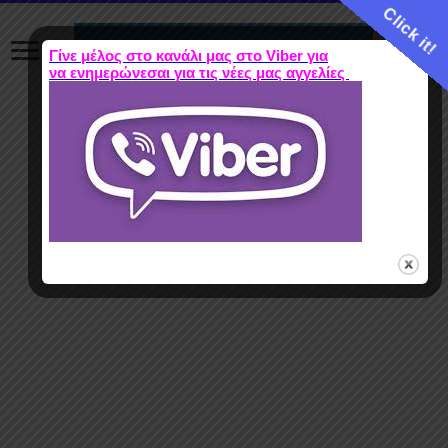
Click it!
Γίνε μέλος στο κανάλι μας στο Viber για
να ενημερώνεσαι για τις νέες μας αγγελίες