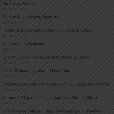
Oρισμένου Xρόνου
August 3, 2026
Ζητείται Μηχανολόγος Μηχανικός
August 3, 2026
Ίδρυμα Έρευνας και Καινοτομίας: 2 Θέσεις Εργασίας
August 3, 2026
Ζητείται Δημοσιογράφος
August 3, 2026
Σχολική Εφορεία Λατσιών-Γερίου: Θέσεις εργασίας
August 3, 2026
ΑΗΚ: 15 Θέσεις εργασίας – Παγκύπρια
August 3, 2026
Ζητούνται Ζαχαροπλάστης/τρια & Βοηθός Ζαχαροπλάστης/τρια
August 1, 2026
Ζητούνται Οδηγοί Πωλήσεων (ωράριο 4:30πμ-11:00πμ)
July 31, 2026
Ζητείται Προσωπικό (α) Τμήμα Συντήρησης και (β) Οδηγοί