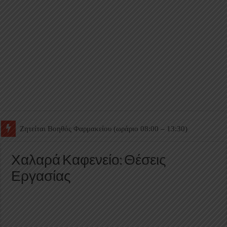
Ζητείται Βοηθός Θαλάμου
Χαλαρά Καφενείο: Θέσεις
Εργασίας