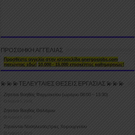
ΠΡΟΣΘΗΚΗ ΑΓΓΕΛΙΑΣ
Προσθέστε αγγελία στην ιστοσελίδα anergosjobs.com
πατώντας εδώ!
10.000 - 15.000 επισκέπτες καθημερινώς!
💫💫💫ΤΕΛΕΥΤΑΙΕΣ ΘΕΣΕΙΣ ΕΡΓΑΣΙΑΣ 💫💫💫
Ζητείται Βοηθός Φαρμακείου (ωράριο 08:00 – 13:30)
August 5, 2026
Ζητείται Βοηθός Θαλάμου
August 5, 2026
Ζητούνται Νοσηλευτές/τριες Χειρουργείου
August 5, 2026