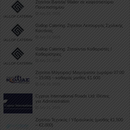
Ζητείται Barista/ Waiter σε καφεστιατόριο
Πανεπιστημίου
July 23, 2026
Gallop Catering: Ζητείται Λειτουργός Σχολικής
Καντίνας
July 23, 2026
Gallop Catering: Ζητούνται Καθαριστές /
Καθαρίστριες
July 23, 2026
Ζητείται Μάγειρας/ Μαγείρισσα (ωράριο 07:00
– 15:00) – καθαρός μισθός €1.600
July 23, 2026
Cyprus International Roads Ltd: Θέσεις
για Administration
July 21, 2026
Ζητείται Τεχνικός / Υδραυλικός (μισθός €1.500
– €2.000)