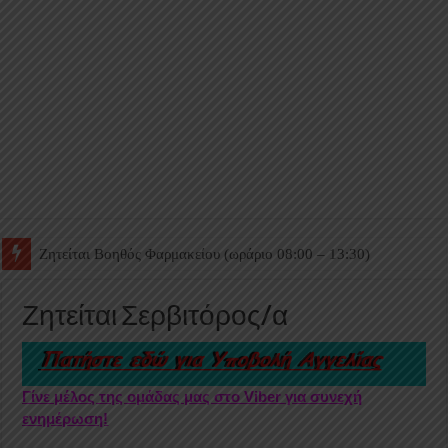
Ζητείται Βοηθός Θαλάμου
Ζητείται Σερβιτόρος/α
Γίνε μέλος της ομάδας μας στο Viber για συνεχή
ενημέρωση!