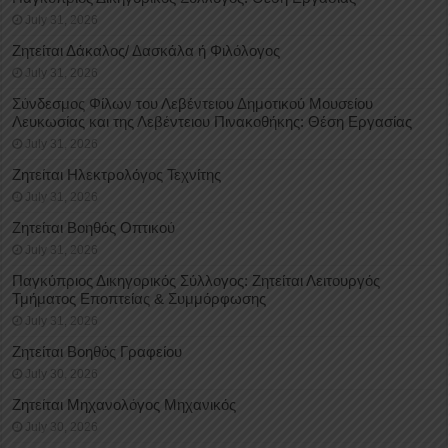
July 31, 2026
Ζητείται Δάκαλος/ Δασκάλα ή Φιλόλογος
July 31, 2026
Σύνδεσμος Φίλων του Λεβέντειου Δημοτικού Μουσείου
Λευκωσίας και της Λεβέντειου Πινακοθήκης: Θέση Εργασίας
July 31, 2026
Ζητείται Ηλεκτρολόγος Τεχνίτης
July 31, 2026
Ζητείται Βοηθός Οπτικού
July 31, 2026
Παγκύπριος Δικηγορικός Σύλλογος: Ζητείται Λειτουργός
Τμήματος Εποπτείας & Συμμόρφωσης
July 31, 2026
Ζητείται Βοηθός Γραφείου
July 30, 2026
Ζητείται Μηχανολόγος Μηχανικός
July 30, 2026