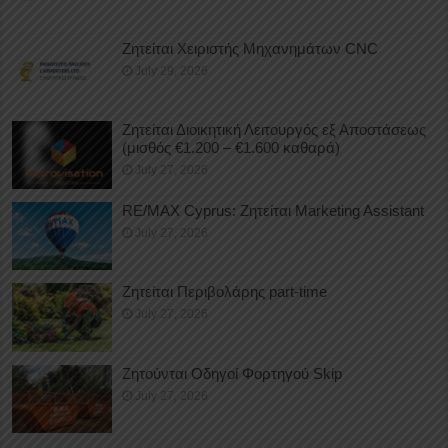
Ζητείται Χειριστής Μηχανημάτων CNC
July 29, 2026
Ζητείται Διοικητική Λειτουργός εξ Αποστάσεως
(μισθός €1.200 – €1.600 καθαρά)
July 27, 2026
RE/MAX Cyprus: Ζητείται Marketing Assistant
July 27, 2026
Ζητείται Περιβολάρης part-time
July 27, 2026
Ζητούνται Οδηγοί Φορτηγού Skip
July 27, 2026