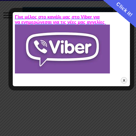
Click it!
Γίνε μέλος στο κανάλι μας στο Viber για
να ενημερώνεσαι για τις νέες μας αγγελίες