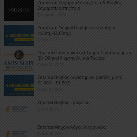
Ζητούνται Ζαχαροπλάστης/τρια & Βοηθός
Ζαχαροπλάστης/τρια
August 1, 2026
Ζητούνται Οδηγοί Πωλήσεων (ωράριο
4:30πμ-11:00πμ)
July 31, 2026
Ζητείται Προσωπικό (α) Τμήμα Συντήρησης και
(β) Οδηγοί Φορτηγών και Trailers
July 31, 2026
Ζητείται Βοηθός Λογιστηρίου (μισθός μικτά
€1.600 – €1.800)
July 31, 2026
Ζητείται Βοηθός Γραφείου
July 30, 2026
Ζητείται Μηχανολόγος Μηχανικός
July 30, 2026