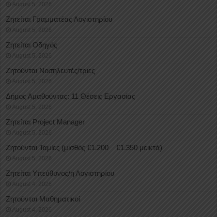
August 5, 2026
Ζητείται Γραμματέας Λογιστηρίου
August 5, 2026
Ζητείται Οδηγός
August 5, 2026
Ζητούνται Νοσηλευτές/τριες
August 5, 2026
Δήμος Αμαθούντας: 11 Θέσεις Εργασίας
August 5, 2026
Ζητείται Project Manager
August 5, 2026
Ζητούνται Ταμίες (μισθός €1.200 – €1.350 μεικτά)
August 5, 2026
Ζητείται Υπεύθυνος/η Λογιστηρίου
August 4, 2026
Ζητούνται Μαθηματικοί
August 4, 2026