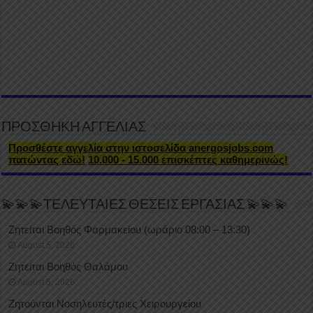
ΠΡΟΣΘΗΚΗ ΑΓΓΕΛΙΑΣ
Προσθέστε αγγελία στην ιστοσελίδα anergosjobs.com
πατώντας εδώ!
10.000 - 15.000 επισκέπτες καθημερινώς!
💫💫💫ΤΕΛΕΥΤΑΙΕΣ ΘΕΣΕΙΣ ΕΡΓΑΣΙΑΣ 💫💫💫
Ζητείται Βοηθός Φαρμακείου (ωράριο 08:00 – 13:30)
August 5, 2026
Ζητείται Βοηθός Θαλάμου
August 5, 2026
Ζητούνται Νοσηλευτές/τριες Χειρουργείου