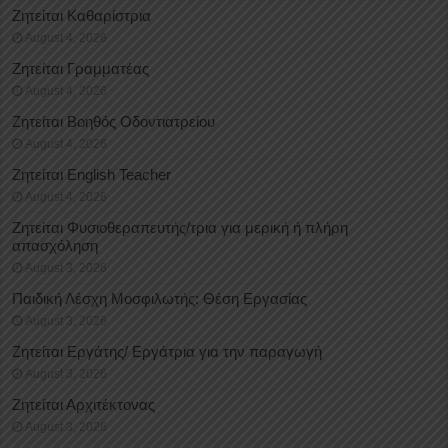
Ζητείται Καθαρίστρια
August 4, 2026
Ζητείται Γραμματέας
August 4, 2026
Ζητείται Βοηθός Οδοντιατρείου
August 4, 2026
Ζητείται English Teacher
August 4, 2026
Ζητείται Φυσιοθεραπευτής/τρια για μερική ή πλήρη
απασχόληση
August 3, 2026
Παιδική Λέσχη Μοσφιλωτής: Θέση Εργασίας
August 3, 2026
Ζητείται Εργάτης/ Εργάτρια για την παραγωγή
August 3, 2026
Ζητείται Αρχιτέκτονας
August 3, 2026