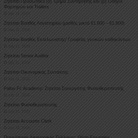
Ζητείται Προσωπικό (α) Τμήμα Συντήρησης και (β) Οδηγοί
Φορτηγών και Trailers
July 31, 2026
Ζητείται Βοηθός Λογιστηρίου (μισθός μικτά €1.600 – €1.800)
July 31, 2026
Ζητείται Βοηθός Εκτελωνιστής/ Γραφέας γενικών καθηκόντων
July 31, 2026
Ζητείται Senior Auditor
July 31, 2026
Ζητείται Οικονομικός Συντάκτης
July 31, 2026
Pafos Fc Academy: Ζητείται Συνεργάτης Φυσιοθεραπευτής
July 31, 2026
Ζητείται Φυσιοθεραπευτής
July 31, 2026
Ζητείται Accounts Clerk
July 31, 2026
Παγκύπριος Δικηγορικός Σύλλογος: Θέση Εργασίας