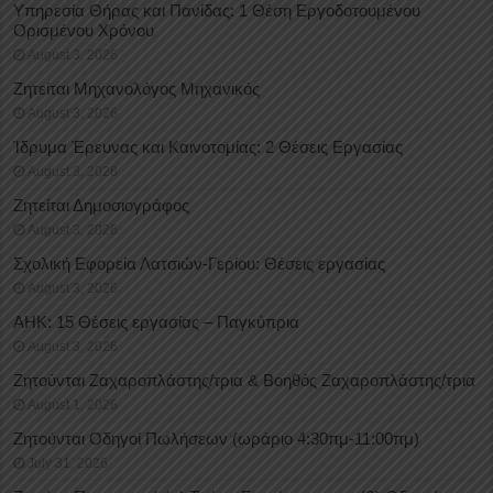
Υπηρεσία Θήρας και Πανίδας: 1 Θέση Eργοδοτουμένου
Oρισμένου Xρόνου
August 3, 2026
Ζητείται Μηχανολόγος Μηχανικός
August 3, 2026
Ίδρυμα Έρευνας και Καινοτομίας: 2 Θέσεις Εργασίας
August 3, 2026
Ζητείται Δημοσιογράφος
August 3, 2026
Σχολική Εφορεία Λατσιών-Γερίου: Θέσεις εργασίας
August 3, 2026
ΑΗΚ: 15 Θέσεις εργασίας – Παγκύπρια
August 3, 2026
Ζητούνται Ζαχαροπλάστης/τρια & Βοηθός Ζαχαροπλάστης/τρια
August 1, 2026
Ζητούνται Οδηγοί Πωλήσεων (ωράριο 4:30πμ-11:00πμ)
July 31, 2026