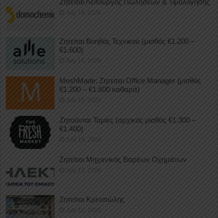
Ζητείται Λειτουργός Πωλήσεων & Τιμολόγησης
July 16, 2026
Ζητείται Βοηθός Τεχνικού (μισθός €1.200 –
€1.600)
July 15, 2026
MeshMade: Ζητείται Office Manager (μισθός
€1.200 – €1.600 καθαρά)
July 15, 2026
Ζητούνται Ταμίες (αρχικός μισθός €1.300 –
€1.400)
July 14, 2026
Ζητείται Μηχανικός Βαρέων Οχημάτων
July 13, 2026
Ζητείται Κρεοπώλης
July 12, 2026