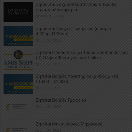
Ζητούνται Ζαχαροπλάστης/τρια & Βοηθός
Ζαχαροπλάστης/τρια
August 1, 2026
Ζητούνται Οδηγοί Πωλήσεων (ωράριο
4:30πμ-11:00πμ)
July 31, 2026
Ζητείται Προσωπικό (α) Τμήμα Συντήρησης και
(β) Οδηγοί Φορτηγών και Trailers
July 31, 2026
Ζητείται Βοηθός Λογιστηρίου (μισθός μικτά
€1.600 – €1.800)
July 31, 2026
Ζητείται Βοηθός Γραφείου
July 30, 2026
Ζητείται Μηχανολόγος Μηχανικός
July 30, 2026