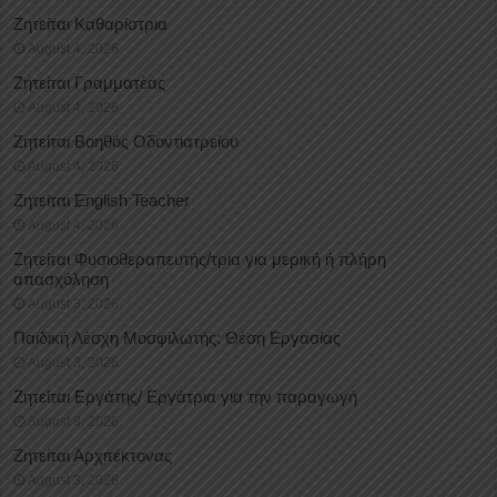
Ζητείται Καθαρίστρια
August 4, 2026
Ζητείται Γραμματέας
August 4, 2026
Ζητείται Βοηθός Οδοντιατρείου
August 4, 2026
Ζητείται English Teacher
August 4, 2026
Ζητείται Φυσιοθεραπευτής/τρια για μερική ή πλήρη
απασχόληση
August 3, 2026
Παιδική Λέσχη Μοσφιλωτής: Θέση Εργασίας
August 3, 2026
Ζητείται Εργάτης/ Εργάτρια για την παραγωγή
August 3, 2026
Ζητείται Αρχιτέκτονας
August 3, 2026