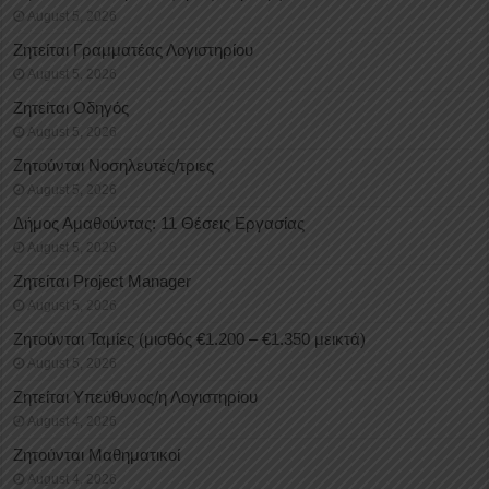
August 5, 2026
Ζητείται Γραμματέας Λογιστηρίου
August 5, 2026
Ζητείται Οδηγός
August 5, 2026
Ζητούνται Νοσηλευτές/τριες
August 5, 2026
Δήμος Αμαθούντας: 11 Θέσεις Εργασίας
August 5, 2026
Ζητείται Project Manager
August 5, 2026
Ζητούνται Ταμίες (μισθός €1.200 – €1.350 μεικτά)
August 5, 2026
Ζητείται Υπεύθυνος/η Λογιστηρίου
August 4, 2026
Ζητούνται Μαθηματικοί
August 4, 2026