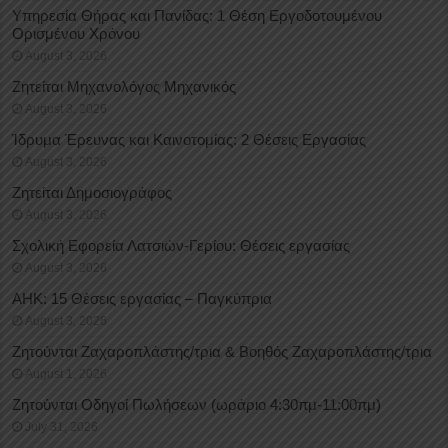
Υπηρεσία Θήρας και Πανίδας: 1 Θέση Eργοδοτουμένου
Oρισμένου Xρόνου
August 3, 2026
Ζητείται Μηχανολόγος Μηχανικός
August 3, 2026
Ίδρυμα Έρευνας και Καινοτομίας: 2 Θέσεις Εργασίας
August 3, 2026
Ζητείται Δημοσιογράφος
August 3, 2026
Σχολική Εφορεία Λατσιών-Γερίου: Θέσεις εργασίας
August 3, 2026
ΑΗΚ: 15 Θέσεις εργασίας – Παγκύπρια
August 3, 2026
Ζητούνται Ζαχαροπλάστης/τρια & Βοηθός Ζαχαροπλάστης/τρια
August 1, 2026
Ζητούνται Οδηγοί Πωλήσεων (ωράριο 4:30πμ-11:00πμ)
July 31, 2026