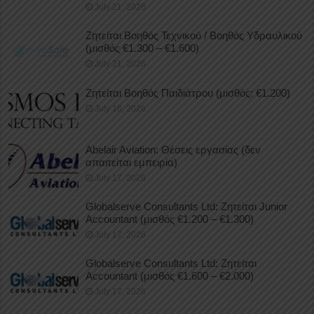
July 21, 2026
Ζητείται Βοηθός Τεχνικού / Βοηθός Υδραυλικού
(μισθός €1.300 – €1.600)
July 21, 2026
Ζητείται Βοηθός Παιδιάτρου (μισθός: €1.200)
July 18, 2026
Abelair Aviation: Θέσεις εργασίας (δεν
απαιτείται εμπειρία)
July 17, 2026
Globalserve Consultants Ltd: Ζητείται Junior
Accountant (μισθός €1.200 – €1.300)
July 17, 2026
Globalserve Consultants Ltd: Ζητείται
Accountant (μισθός €1.600 – €2.000)
July 17, 2026