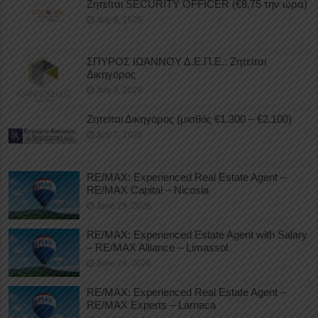
Ζητείται SECURITY OFFICER (€8,75 την ώρα)
July 8, 2026
ΣΠΥΡΟΣ ΙΩΑΝΝΟΥ Δ.Ε.Π.Ε.: Ζητείται
Δικηγόρος
July 8, 2026
Ζητείται Δικηγόρος (μισθός €1.300 – €2.100)
July 7, 2026
RE/MAX: Experienced Real Estate Agent –
RE/MAX Capital – Nicosia
June 29, 2026
RE/MAX: Experienced Estate Agent with Salary
– RE/MAX Alliance – Limassol
June 29, 2026
RE/MAX: Experienced Real Estate Agent –
RE/MAX Experts – Larnaca