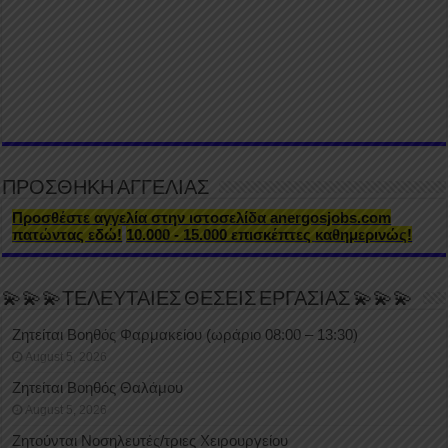
ΠΡΟΣΘΗΚΗ ΑΓΓΕΛΙΑΣ
Προσθέστε αγγελία στην ιστοσελίδα anergosjobs.com
πατώντας εδώ!
10.000 - 15.000 επισκέπτες καθημερινώς!
💫💫💫ΤΕΛΕΥΤΑΙΕΣ ΘΕΣΕΙΣ ΕΡΓΑΣΙΑΣ 💫💫💫
Ζητείται Βοηθός Φαρμακείου (ωράριο 08:00 – 13:30)
August 5, 2026
Ζητείται Βοηθός Θαλάμου
August 5, 2026
Ζητούνται Νοσηλευτές/τριες Χειρουργείου