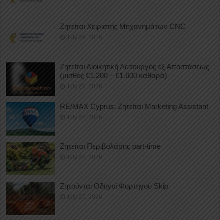
Ζητείται Χειριστής Μηχανημάτων CNC
July 29, 2026
Ζητείται Διοικητική Λειτουργός εξ Αποστάσεως
(μισθός €1.200 – €1.600 καθαρά)
July 27, 2026
RE/MAX Cyprus: Ζητείται Marketing Assistant
July 27, 2026
Ζητείται Περιβολάρης part-time
July 27, 2026
Ζητούνται Οδηγοί Φορτηγού Skip
July 27, 2026