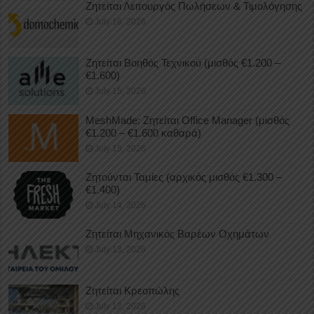
Ζητείται Λειτουργός Πωλήσεων & Τιμολόγησης
July 16, 2026
Ζητείται Βοηθός Τεχνικού (μισθός €1.200 –
€1.600)
July 15, 2026
MeshMade: Ζητείται Office Manager (μισθός
€1.200 – €1.600 καθαρά)
July 15, 2026
Ζητούνται Ταμίες (αρχικός μισθός €1.300 –
€1.400)
July 14, 2026
Ζητείται Μηχανικός Βαρέων Οχημάτων
July 13, 2026
Ζητείται Κρεοπώλης
July 12, 2026