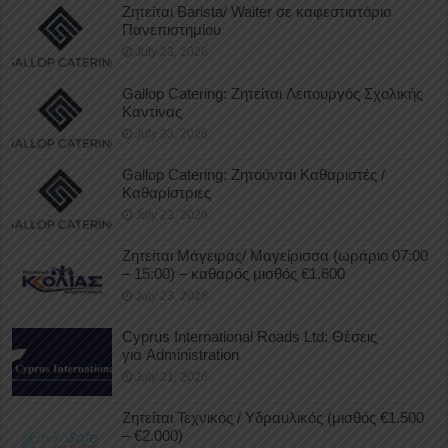
Ζητείται Barista/ Waiter σε καφεστιατόριο
Πανεπιστημίου
July 23, 2026
Gallop Catering: Ζητείται Λειτουργός Σχολικής
Καντίνας
July 23, 2026
Gallop Catering: Ζητούνται Καθαριστές /
Καθαρίστριες
July 23, 2026
Ζητείται Μάγειρας/ Μαγείρισσα (ωράριο 07:00
– 15:00) – καθαρός μισθός €1.600
July 23, 2026
Cyprus International Roads Ltd: Θέσεις
για Administration
July 21, 2026
Ζητείται Τεχνικός / Υδραυλικός (μισθός €1.500
– €2.000)