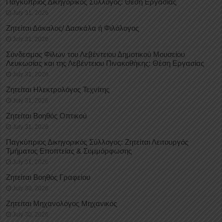
Παγκύπριος Δικηγορικός Σύλλογος: Θέση Εργασίας
July 31, 2026
Ζητείται Δάκαλος/ Δασκάλα ή Φιλόλογος
July 31, 2026
Σύνδεσμος Φίλων του Λεβέντειου Δημοτικού Μουσείου
Λευκωσίας και της Λεβέντειου Πινακοθήκης: Θέση Εργασίας
July 31, 2026
Ζητείται Ηλεκτρολόγος Τεχνίτης
July 31, 2026
Ζητείται Βοηθός Οπτικού
July 31, 2026
Παγκύπριος Δικηγορικός Σύλλογος: Ζητείται Λειτουργός
Τμήματος Εποπτείας & Συμμόρφωσης
July 31, 2026
Ζητείται Βοηθός Γραφείου
July 30, 2026
Ζητείται Μηχανολόγος Μηχανικός
July 30, 2026