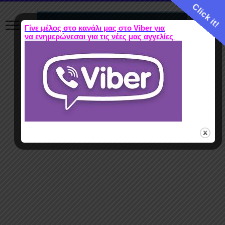
Click it!
Γίνε μέλος στο κανάλι μας στο Viber για
να ενημερώνεσαι για τις νέες μας αγγελίες