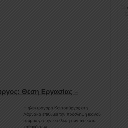
ργος: Θέση Εργασίας –
Η ηλεκτραγορά Κοντοπύργος στη
Λάρνακα επιθυμεί την πρόσληψη ικανού
ατόμου για την εκτέλεση των πιο κάτω
καθηκόντων