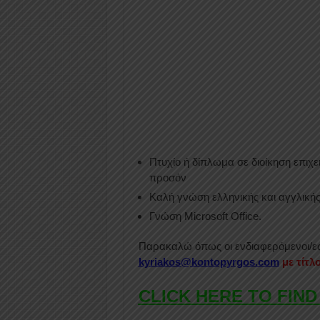
Πτυχίο ή δίπλωμα σε διοίκηση επιχ
προσόν
Καλή γνώση ελληνικής και αγγλική
Γνώση Microsoft Office.
Παρακαλώ όπως οι ενδιαφερόμενοι/ες
kyriakos@kontopyrgos.com
με τίτλ
CLICK HERE TO FIND