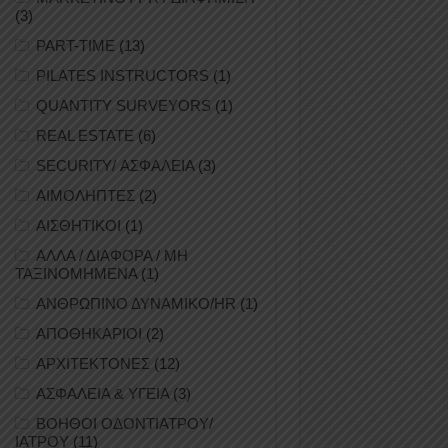
(3)
PART-TIME
(13)
PILATES INSTRUCTORS
(1)
QUANTITY SURVEYORS
(1)
REAL ESTATE
(6)
SECURITY/ ΑΣΦΑΛΕΙΑ
(3)
ΑΙΜΟΛΗΠΤΕΣ
(2)
ΑΙΣΘΗΤΙΚΟΙ
(1)
ΑΛΛΑ / ΔΙΑΦΟΡΑ / ΜΗ
ΤΑΞΙΝΟΜΗΜΕΝΑ
(1)
ΑΝΘΡΩΠΙΝΟ ΔΥΝΑΜΙΚΟ/HR
(1)
ΑΠΟΘΗΚΑΡΙΟΙ
(2)
ΑΡΧΙΤΕΚΤΟΝΕΣ
(12)
ΑΣΦΑΛΕΙΑ & ΥΓΕΙΑ
(3)
ΒΟΗΘΟΙ ΟΔΟΝΤΙΑΤΡΟΥ/
ΙΑΤΡΟΥ
(11)