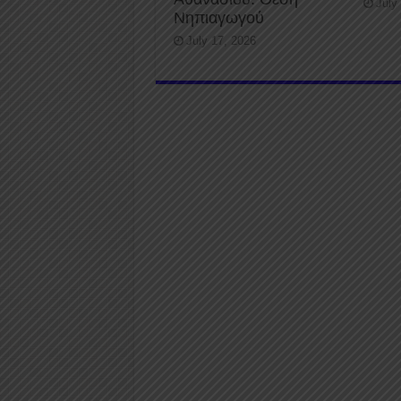
July
Νηπιαγωγού
July 17, 2026