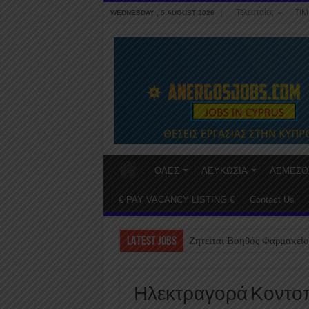
Τελευταίες
ΤΙΜ
WEDNESDAY , 5 AUGUST 2026
ΟΛΕΣ
ΛΕΥΚΩΣΙΑ
ΛΕΜΕΣΟ
€ PAY VACANCY LISTING €
Contact Us
LATEST JOBS
Ζητείται Βοηθός Φαρμακείο
Ηλεκτραγορά Κοντοπ