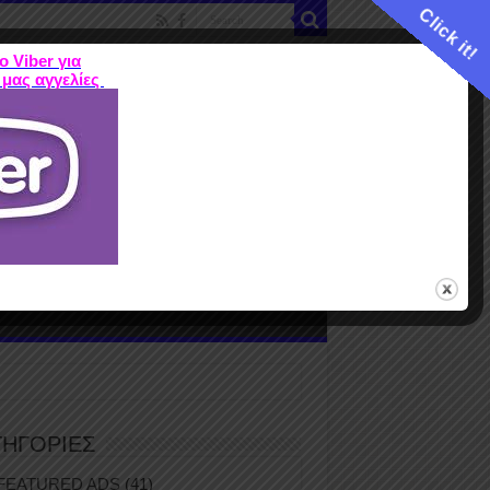
Click it!
ο Viber για
 μας αγγελίες
ME
FEATURED ADS
ΤΙΜΕΣ
Terms
ΤΗΓΟΡΙΕΣ
FEATURED ADS
(41)