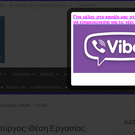
ΕΣ
► Submit Job – Υποβολή Αγγελίας ◄
Contact Us
Γίνε μέλος στο κανάλι μας στ
να ενημερώνεσαι για τις νέες
Σ
ΛΑΡΝΑΚΑ
ΠΑΦΟΣ
ΑΜΜΟΧΩΣΤΟΣ
WORK FROM HO
► Submit Job – Υποβολή Αγγελίας ◄
υ (ωράριο 08:00 – 13:30)
ΚΑ
ύργος: Θέση Εργασίας