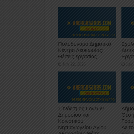
k
Πολυδύναμο Δημοτικό
Σχολ
Κέντρο Λευκωσίας:
Δυτι
Θέσεις εργασίας
Εργα
July 22, 2026
July
Σύνδεσμος Γονέων
Δήμο
Δημοσίου και
Θέση
Κοινοτικού
Γραμ
Νηπιαγωγείου Αγίου
Λειτ
Αθανασίου: Θέση