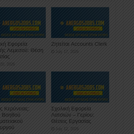
ική Εφορεία
Ζητείται Accounts Clerk
κής Λεμεσού: Θέση
July 17, 2026
σίας
 20, 2026
ς Κερύνειας:
Σχολική Εφορεία
 Βοηθού
Λατσιών – Γερίου:
ματειακού
Θέσεις Εργασίας
ουργού
July 12, 2026