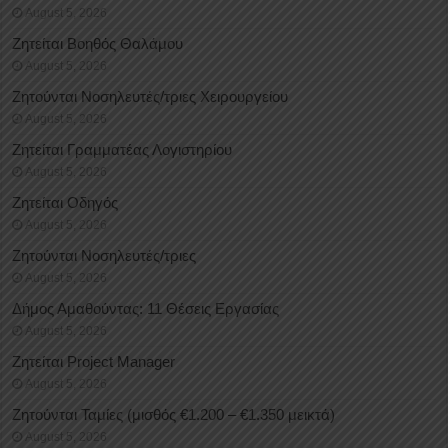
August 5, 2026
Ζητείται Βοηθός Θαλάμου
August 5, 2026
Ζητούνται Νοσηλευτές/τριες Χειρουργείου
August 5, 2026
Ζητείται Γραμματέας Λογιστηρίου
August 5, 2026
Ζητείται Οδηγός
August 5, 2026
Ζητούνται Νοσηλευτές/τριες
August 5, 2026
Δήμος Αμαθούντας: 11 Θέσεις Εργασίας
August 5, 2026
Ζητείται Project Manager
August 5, 2026
Ζητούνται Ταμίες (μισθός €1.200 – €1.350 μεικτά)
August 5, 2026