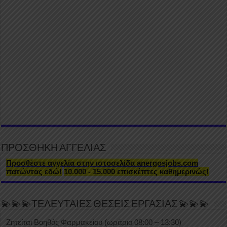
ΠΡΟΣΘΗΚΗ ΑΓΓΕΛΙΑΣ
Προσθέστε αγγελία στην ιστοσελίδα anergosjobs.com
πατώντας εδώ!
10.000 - 15.000 επισκέπτες καθημερινώς!
💫💫💫ΤΕΛΕΥΤΑΙΕΣ ΘΕΣΕΙΣ ΕΡΓΑΣΙΑΣ 💫💫💫
Ζητείται Βοηθός Φαρμακείου (ωράριο 08:00 – 13:30)