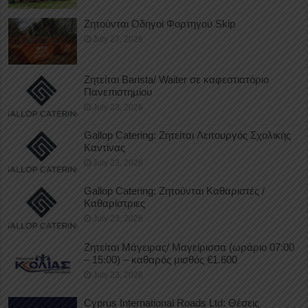
Ζητούνται Οδηγοί Φορτηγού Skip
July 27, 2026
Ζητείται Barista/ Waiter σε καφεστιατόριο
Πανεπιστημίου
July 23, 2026
Gallop Catering: Ζητείται Λειτουργός Σχολικής
Καντίνας
July 23, 2026
Gallop Catering: Ζητούνται Καθαριστές /
Καθαρίστριες
July 23, 2026
Ζητείται Μάγειρας/ Μαγείρισσα (ωράριο 07:00
– 15:00) – καθαρός μισθός €1.600
July 23, 2026
Cyprus International Roads Ltd: Θέσεις