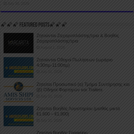
July 30, 2026
🌠🌠🌠 FEATURED POSTS🌠🌠🌠
Ζητούνται Ζαχαροπλάστης/τρια & Βοηθός
Ζαχαροπλάστης/τρια
August 1, 2026
Ζητούνται Οδηγοί Πωλήσεων (ωράριο
4:30πμ-11:00πμ)
July 31, 2026
Ζητείται Προσωπικό (α) Τμήμα Συντήρησης και
(β) Οδηγοί Φορτηγών και Trailers
July 31, 2026
Ζητείται Βοηθός Λογιστηρίου (μισθός μικτά
€1.600 – €1.800)
July 31, 2026
Ζητείται Βοηθός Γραφείου