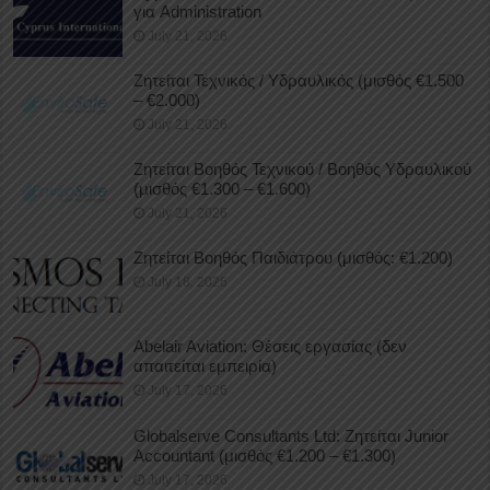
για Administration
July 21, 2026
Ζητείται Τεχνικός / Υδραυλικός (μισθός €1.500
– €2.000)
July 21, 2026
Ζητείται Βοηθός Τεχνικού / Βοηθός Υδραυλικού
(μισθός €1.300 – €1.600)
July 21, 2026
Ζητείται Βοηθός Παιδιάτρου (μισθός: €1.200)
July 18, 2026
Abelair Aviation: Θέσεις εργασίας (δεν
απαιτείται εμπειρία)
July 17, 2026
Globalserve Consultants Ltd: Ζητείται Junior
Accountant (μισθός €1.200 – €1.300)
July 17, 2026