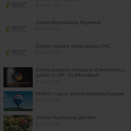
July 30, 2026
Ζητείται Μηχανολόγος Μηχανικός
July 30, 2026
Ζητείται Χειριστής Μηχανημάτων CNC
July 29, 2026
Ζητείται Διοικητική Λειτουργός εξ Αποστάσεως
(μισθός €1.200 – €1.600 καθαρά)
July 27, 2026
RE/MAX Cyprus: Ζητείται Marketing Assistant
July 27, 2026
Ζητείται Περιβολάρης part-time
July 27, 2026