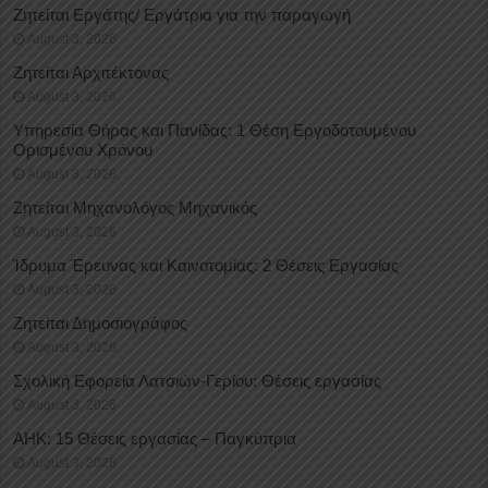
Ζητείται Εργάτης/ Εργάτρια για την παραγωγή
August 3, 2026
Ζητείται Αρχιτέκτονας
August 3, 2026
Υπηρεσία Θήρας και Πανίδας: 1 Θέση Eργοδοτουμένου
Oρισμένου Xρόνου
August 3, 2026
Ζητείται Μηχανολόγος Μηχανικός
August 3, 2026
Ίδρυμα Έρευνας και Καινοτομίας: 2 Θέσεις Εργασίας
August 3, 2026
Ζητείται Δημοσιογράφος
August 3, 2026
Σχολική Εφορεία Λατσιών-Γερίου: Θέσεις εργασίας
August 3, 2026
ΑΗΚ: 15 Θέσεις εργασίας – Παγκύπρια
August 3, 2026