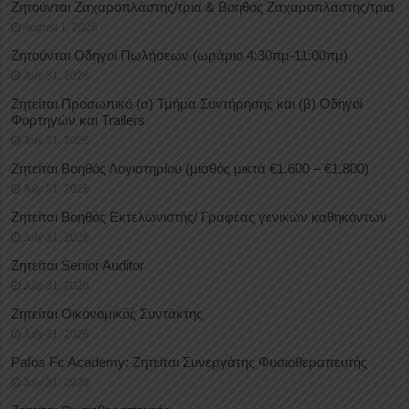
Ζητούνται Ζαχαροπλάστης/τρια & Βοηθός Ζαχαροπλάστης/τρια
August 1, 2026
Ζητούνται Οδηγοί Πωλήσεων (ωράριο 4:30πμ-11:00πμ)
July 31, 2026
Ζητείται Προσωπικό (α) Τμήμα Συντήρησης και (β) Οδηγοί
Φορτηγών και Trailers
July 31, 2026
Ζητείται Βοηθός Λογιστηρίου (μισθός μικτά €1.600 – €1.800)
July 31, 2026
Ζητείται Βοηθός Εκτελωνιστής/ Γραφέας γενικών καθηκόντων
July 31, 2026
Ζητείται Senior Auditor
July 31, 2026
Ζητείται Οικονομικός Συντάκτης
July 31, 2026
Pafos Fc Academy: Ζητείται Συνεργάτης Φυσιοθεραπευτής
July 31, 2026