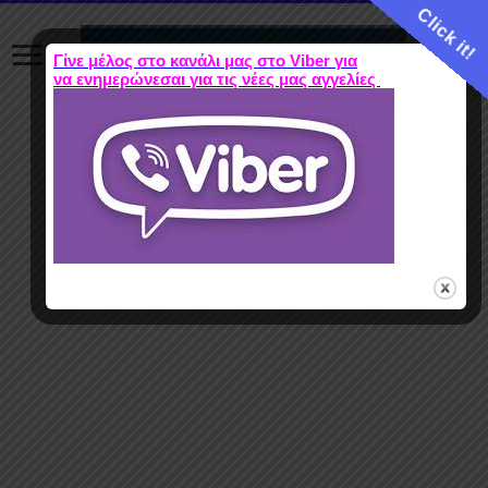
Click it!
Γίνε μέλος στο κανάλι μας στο Viber για
να ενημερώνεσαι για τις νέες μας αγγελίες