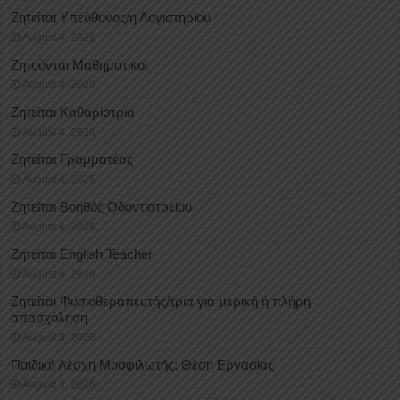
Ζητείται Υπεύθυνος/η Λογιστηρίου
August 4, 2026
Ζητούνται Μαθηματικοί
August 4, 2026
Ζητείται Καθαρίστρια
August 4, 2026
Ζητείται Γραμματέας
August 4, 2026
Ζητείται Βοηθός Οδοντιατρείου
August 4, 2026
Ζητείται English Teacher
August 4, 2026
Ζητείται Φυσιοθεραπευτής/τρια για μερική ή πλήρη
απασχόληση
August 3, 2026
Παιδική Λέσχη Μοσφιλωτής: Θέση Εργασίας
August 3, 2026