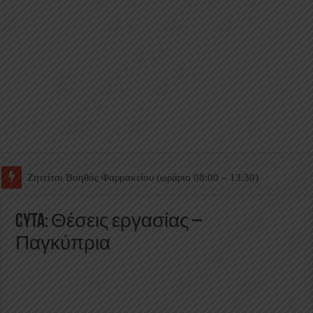
Ζητείται Βοηθός Θαλάμου
CYTA: Θέσεις εργασίας –
Παγκύπρια