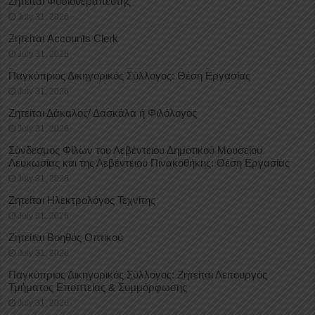
Ζητείται Φυσιοθεραπευτής
July 31, 2026
Ζητείται Accounts Clerk
July 31, 2026
Παγκύπριος Δικηγορικός Σύλλογος: Θέση Εργασίας
July 31, 2026
Ζητείται Δάκαλος/ Δασκάλα ή Φιλόλογος
July 31, 2026
Σύνδεσμος Φίλων του Λεβέντειου Δημοτικού Μουσείου
Λευκωσίας και της Λεβέντειου Πινακοθήκης: Θέση Εργασίας
July 31, 2026
Ζητείται Ηλεκτρολόγος Τεχνίτης
July 31, 2026
Ζητείται Βοηθός Οπτικού
July 31, 2026
Παγκύπριος Δικηγορικός Σύλλογος: Ζητείται Λειτουργός
Τμήματος Εποπτείας & Συμμόρφωσης
July 31, 2026