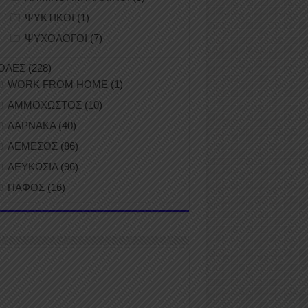
ΨΥΚΤΙΚΟΙ
(1)
ΨΥΧΟΛΟΓΟΙ
(7)
ΟΛΕΣ
(228)
WORK FROM HOME
(1)
ΑΜΜΟΧΩΣΤΟΣ
(10)
ΛΑΡΝΑΚΑ
(40)
ΛΕΜΕΣΟΣ
(86)
ΛΕΥΚΩΣΙΑ
(96)
ΠΑΦΟΣ
(16)