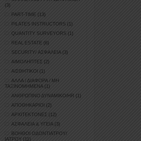
(3)
PART-TIME
(13)
PILATES INSTRUCTORS
(1)
QUANTITY SURVEYORS
(1)
REAL ESTATE
(6)
SECURITY/ ΑΣΦΑΛΕΙΑ
(3)
ΑΙΜΟΛΗΠΤΕΣ
(2)
ΑΙΣΘΗΤΙΚΟΙ
(1)
ΑΛΛΑ / ΔΙΑΦΟΡΑ / ΜΗ
ΤΑΞΙΝΟΜΗΜΕΝΑ
(1)
ΑΝΘΡΩΠΙΝΟ ΔΥΝΑΜΙΚΟ/HR
(1)
ΑΠΟΘΗΚΑΡΙΟΙ
(2)
ΑΡΧΙΤΕΚΤΟΝΕΣ
(12)
ΑΣΦΑΛΕΙΑ & ΥΓΕΙΑ
(3)
ΒΟΗΘΟΙ ΟΔΟΝΤΙΑΤΡΟΥ/
ΙΑΤΡΟΥ
(11)