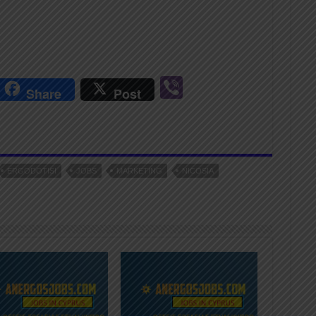
r
Vi
Share
Post
n
b
er
ERGODOTISI
JOBS
MARKETING
NICOSIA