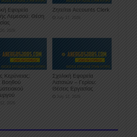
ική Εφορεία
Ζητείται Accounts Clerk
κής Λεμεσού: Θέση
July 17, 2026
σίας
 20, 2026
ς Κερύνειας:
Σχολική Εφορεία
 Βοηθού
Λατσιών – Γερίου:
ματειακού
Θέσεις Εργασίας
ουργού
July 12, 2026
 12, 2026