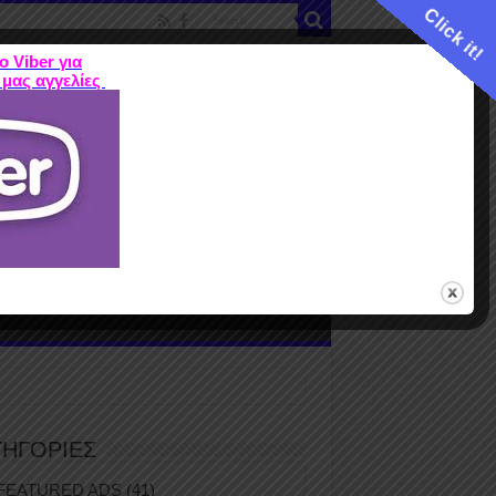
Click it!
ο Viber για
 μας αγγελίες
ME
FEATURED ADS
ΤΙΜΕΣ
Terms
ΤΗΓΟΡΙΕΣ
FEATURED ADS
(41)