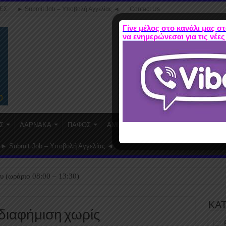
ΕΣ
► Submit Job – Υποβολή Αγγελίας ◄
Contact Us
Γίνε μέλος στο κανάλι μας στ
να ενημερώνεσαι για τις νέες
Σ
ΛΑΡΝΑΚΑ
ΠΑΦΟΣ
ΑΜΜΟΧΩΣΤΟΣ
WORK FROM HO
► Submit Job – Υποβολή Αγγελίας ◄
υ (ωράριο 08:00 – 13:30)
ΚΑ
 διαφήμιση χωρίς