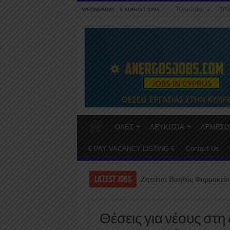
Τελευταίες
ΤΙΜ
WEDNESDAY , 5 AUGUST 2026
ΟΛΕΣ
ΛΕΥΚΩΣΙΑ
ΛΕΜΕΣΟ
€ PAY VACANCY LISTING €
Contact Us
LATEST JOBS
Ζητείται Βοηθός Φαρμακείο
Θέσεις για νέους στη