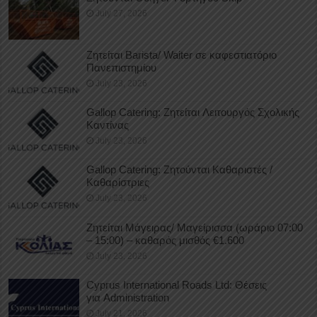
July 27, 2026
Ζητείται Barista/ Waiter σε καφεστιατόριο
Πανεπιστημίου
July 23, 2026
Gallop Catering: Ζητείται Λειτουργός Σχολικής
Καντίνας
July 23, 2026
Gallop Catering: Ζητούνται Καθαριστές /
Καθαρίστριες
July 23, 2026
Ζητείται Μάγειρας/ Μαγείρισσα (ωράριο 07:00
– 15:00) – καθαρός μισθός €1.600
July 23, 2026
Cyprus International Roads Ltd: Θέσεις
για Administration
July 21, 2026