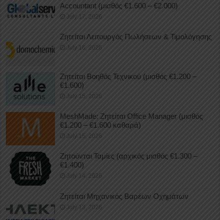
Accountant (μισθός €1.600 – €2.000)
July 17, 2026
Ζητείται Λειτουργός Πωλήσεων & Τιμολόγησης
July 16, 2026
Ζητείται Βοηθός Τεχνικού (μισθός €1.200 –
€1.600)
July 15, 2026
MeshMade: Ζητείται Office Manager (μισθός
€1.200 – €1.600 καθαρά)
July 15, 2026
Ζητούνται Ταμίες (αρχικός μισθός €1.300 –
€1.400)
July 14, 2026
Ζητείται Μηχανικός Βαρέων Οχημάτων
July 13, 2026