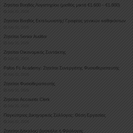
Ζητείται Βοηθός Λογιστηρίου (μισθός μικτά €1.600 – €1.800)
July 31, 2026
Ζητείται Βοηθός Εκτελωνιστής/ Γραφέας γενικών καθηκόντων
July 31, 2026
Ζητείται Senior Auditor
July 31, 2026
Ζητείται Οικονομικός Συντάκτης
July 31, 2026
Pafos Fc Academy: Ζητείται Συνεργάτης Φυσιοθεραπευτής
July 31, 2026
Ζητείται Φυσιοθεραπευτής
July 31, 2026
Ζητείται Accounts Clerk
July 31, 2026
Παγκύπριος Δικηγορικός Σύλλογος: Θέση Εργασίας
July 31, 2026
Ζητείται Δάκαλος/ Δασκάλα ή Φιλόλογος