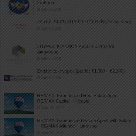
Σταθμού
July 8, 2026
Ζητείται SECURITY OFFICER (€8,75 την ώρα)
July 8, 2026
ΣΠΥΡΟΣ ΙΩΑΝΝΟΥ Δ.Ε.Π.Ε.: Ζητείται
Δικηγόρος
July 8, 2026
Ζητείται Δικηγόρος (μισθός €1.300 – €2.100)
July 7, 2026
RE/MAX: Experienced Real Estate Agent –
RE/MAX Capital – Nicosia
June 29, 2026
RE/MAX: Experienced Estate Agent with Salary
– RE/MAX Alliance – Limassol
June 29, 2026