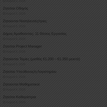
August 5, 2026
Ζητείται Οδηγός
August 5, 2026
Ζητούνται Νοσηλευτές/τριες
August 5, 2026
Δήμος Αμαθούντας: 11 Θέσεις Εργασίας
August 5, 2026
Ζητείται Project Manager
August 5, 2026
Ζητούνται Ταμίες (μισθός €1.200 – €1.350 μεικτά)
August 5, 2026
Ζητείται Υπεύθυνος/η Λογιστηρίου
August 4, 2026
Ζητούνται Μαθηματικοί
August 4, 2026
Ζητείται Καθαρίστρια
August 4, 2026