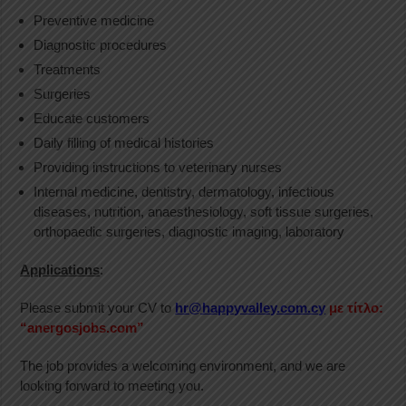
Preventive medicine
Diagnostic procedures
Treatments
Surgeries
Educate customers
Daily filling of medical histories
Providing instructions to veterinary nurses
Internal medicine, dentistry, dermatology, infectious
diseases, nutrition, anaesthesiology, soft tissue surgeries,
orthopaedic surgeries, diagnostic imaging, laboratory
Applications
:
Please submit your CV to
hr@happyvalley.com.cy
με τίτλο:
“anergosjobs.com”
The job provides a welcoming environment, and we are
looking forward to meeting you.