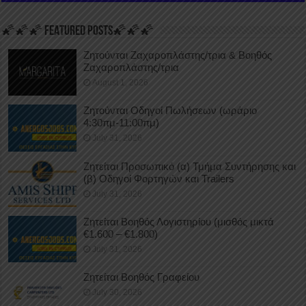
🌠🌠🌠 FEATURED POSTS🌠🌠🌠
Ζητούνται Ζαχαροπλάστης/τρια & Βοηθός
Ζαχαροπλάστης/τρια
August 1, 2026
Ζητούνται Οδηγοί Πωλήσεων (ωράριο
4:30πμ-11:00πμ)
July 31, 2026
Ζητείται Προσωπικό (α) Τμήμα Συντήρησης και
(β) Οδηγοί Φορτηγών και Trailers
July 31, 2026
Ζητείται Βοηθός Λογιστηρίου (μισθός μικτά
€1.600 – €1.800)
July 31, 2026
Ζητείται Βοηθός Γραφείου
July 30, 2026