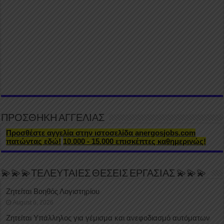
ΠΡΟΣΘΗΚΗ ΑΓΓΕΛΙΑΣ
Προσθέστε αγγελία στην ιστοσελίδα anergosjobs.com
πατώντας εδώ!
10.000 - 15.000 επισκέπτες καθημερινώς!
💫💫💫ΤΕΛΕΥΤΑΙΕΣ ΘΕΣΕΙΣ ΕΡΓΑΣΙΑΣ 💫💫💫
Ζητείται Βοηθός Λογιστηρίου
August 6, 2026
Ζητείται Υπάλληλος για γέμισμα και ανεφοδιασμό αυτόματων