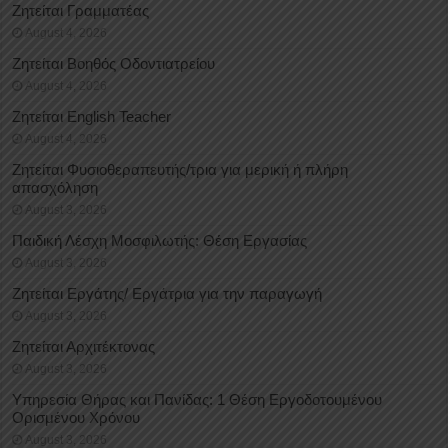
Ζητείται Γραμματέας
August 4, 2026
Ζητείται Βοηθός Οδοντιατρείου
August 4, 2026
Ζητείται English Teacher
August 4, 2026
Ζητείται Φυσιοθεραπευτής/τρια για μερική ή πλήρη
απασχόληση
August 3, 2026
Παιδική Λέσχη Μοσφιλωτής: Θέση Εργασίας
August 3, 2026
Ζητείται Εργάτης/ Εργάτρια για την παραγωγή
August 3, 2026
Ζητείται Αρχιτέκτονας
August 3, 2026
Υπηρεσία Θήρας και Πανίδας: 1 Θέση Eργοδοτουμένου
Oρισμένου Xρόνου
August 3, 2026