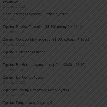
πωλητών
August 6, 2026
Πρεσβεία της Γερμανίας: Θέση Εργασίας
August 6, 2026
Ζητείται Βοηθός Γραφείου (€1.500 καθαρά + 13ος)
August 6, 2026
Ζητείται Οδηγός/ Μεταφορέας (€1.500 καθαρά + 13ος)
August 6, 2026
Ζητείται Collections Officer
August 6, 2026
Ζητείται Βοηθός Φαρμακείου (ωράριο 08:00 – 13:30)
August 5, 2026
Ζητείται Βοηθός Θαλάμου
August 5, 2026
Ζητούνται Νοσηλευτές/τριες Χειρουργείου
August 5, 2026
Ζητείται Γραμματέας Λογιστηρίου