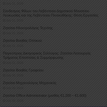
July 31, 2026
Σύνδεσμος Φίλων του Λεβέντειου Δημοτικού Μουσείου
Λευκωσίας και της Λεβέντειου Πινακοθήκης: Θέση Εργασίας
July 31, 2026
Ζητείται Ηλεκτρολόγος Τεχνίτης
July 31, 2026
Ζητείται Βοηθός Οπτικού
July 31, 2026
Παγκύπριος Δικηγορικός Σύλλογος: Ζητείται Λειτουργός
Τμήματος Εποπτείας & Συμμόρφωσης
July 31, 2026
Ζητείται Βοηθός Γραφείου
July 30, 2026
Ζητείται Μηχανολόγος Μηχανικός
July 30, 2026
Ζητείται Office Administrator (μισθός €1.200 – €1.600)
July 30, 2026