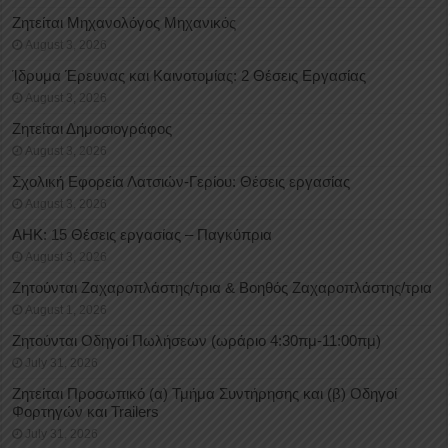
Ζητείται Μηχανολόγος Μηχανικός
August 3, 2026
Ίδρυμα Έρευνας και Καινοτομίας: 2 Θέσεις Εργασίας
August 3, 2026
Ζητείται Δημοσιογράφος
August 3, 2026
Σχολική Εφορεία Λατσιών-Γερίου: Θέσεις εργασίας
August 3, 2026
ΑΗΚ: 15 Θέσεις εργασίας – Παγκύπρια
August 3, 2026
Ζητούνται Ζαχαροπλάστης/τρια & Βοηθός Ζαχαροπλάστης/τρια
August 1, 2026
Ζητούνται Οδηγοί Πωλήσεων (ωράριο 4:30πμ-11:00πμ)
July 31, 2026
Ζητείται Προσωπικό (α) Τμήμα Συντήρησης και (β) Οδηγοί
Φορτηγών και Trailers
July 31, 2026