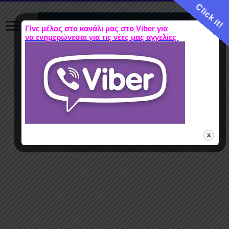
Click it!
Γίνε μέλος στο κανάλι μας στο Viber για
να ενημερώνεσαι για τις νέες μας αγγελίες