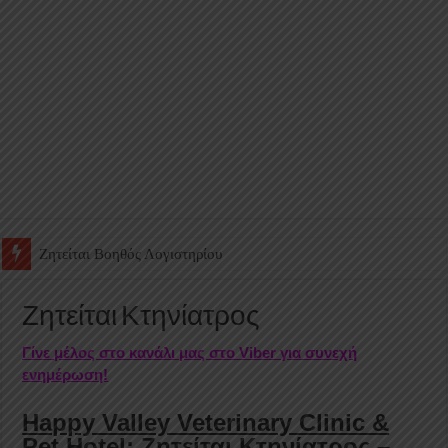
Ζητείται Υπάλληλος για γέμισμα και ανεφοδιασμό αυτόματων πω
Ζητείται Κτηνίατρος
Γίνε μέλος στο κανάλι μας στο Viber για συνεχή
ενημέρωση!
Happy Valley Veterinary Clinic &
Pet Hotel: Ζητείται Κτηνίατρος –