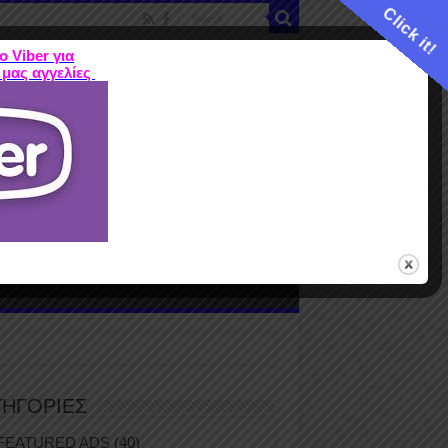
Click it!
ο Viber για
 μας αγγελίες
ME
FEATURED ADS
ΤΙΜΕΣ
Terms
ΤΗΓΟΡΙΕΣ
FEATURED ADS
(40)