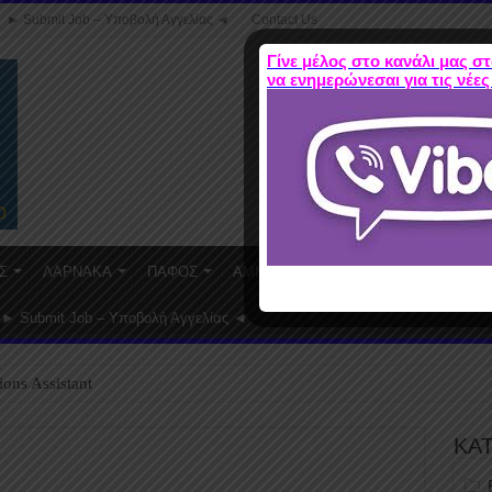
► Submit Job – Υποβολή Αγγελίας ◄
Contact Us
Γίνε μέλος στο κανάλι μας στ
να ενημερώνεσαι για τις νέες
Σ
ΛΑΡΝΑΚΑ
ΠΑΦΟΣ
ΑΜΜΟΧΩΣΤΟΣ
WORK FROM HO
► Submit Job – Υποβολή Αγγελίας ◄
ions Assistant
ΚΑ