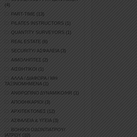
(4)
PART-TIME
(13)
PILATES INSTRUCTORS
(1)
QUANTITY SURVEYORS
(1)
REAL ESTATE
(6)
SECURITY/ ΑΣΦΑΛΕΙΑ
(3)
ΑΙΜΟΛΗΠΤΕΣ
(2)
ΑΙΣΘΗΤΙΚΟΙ
(1)
ΑΛΛΑ / ΔΙΑΦΟΡΑ / ΜΗ
ΤΑΞΙΝΟΜΗΜΕΝΑ
(1)
ΑΝΘΡΩΠΙΝΟ ΔΥΝΑΜΙΚΟ/HR
(1)
ΑΠΟΘΗΚΑΡΙΟΙ
(3)
ΑΡΧΙΤΕΚΤΟΝΕΣ
(12)
ΑΣΦΑΛΕΙΑ & ΥΓΕΙΑ
(3)
ΒΟΗΘΟΙ ΟΔΟΝΤΙΑΤΡΟΥ/
ΙΑΤΡΟΥ
(10)