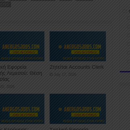
ΙΣΤΈΣ
ική Εφορεία
Ζητείται Accounts Clerk
κής Λεμεσού: Θέση
July 17, 2026
σίας
 20, 2026
ς Κερύνειας:
Σχολική Εφορεία