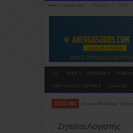
Τελευταίες
ΤΙΜΕΣ
FRIDAY , 7 AUGUST 2026
ΟΛΕΣ
ΛΕΥΚΩΣΙΑ
ΛΕΜΕΣΟ
€ PAY VACANCY LISTING €
Contact Us
LATEST JOBS
Ζητείται Marketing / Operat
Ζητείται Λογιστής