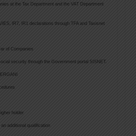
panies at the Tax Department and the VAT Department
VIES, IR7, IR1 declarations through TFA and Taxisnet
trar of Companies
social security through the Government portal SISNET.
al ERGANI
cedures
igher holder
an additional qualification