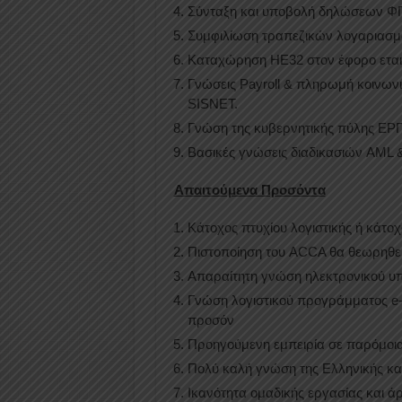
Σύνταξη και υποβολή δηλώσεων ΦΠΑ
Συμφιλίωση τραπεζικών λογαριασ
Καταχώρηση ΗΕ32 στον έφορο εται
Γνώσεις Payroll & πληρωμή κοινων
SISNET.
Γνώση της κυβερνητικής πύλης Ε
Βασικές γνώσεις διαδικασιών AML
Απαιτούμενα Προσόντα
Κάτοχος πτυχίου λογιστικής ή κάτοχ
Πιστοποίηση του ACCA θα θεωρηθε
Απαραίτητη γνώση ηλεκτρονικού υπο
Γνώση λογιστικού προγράμματος e-s
προσόν
Προηγούμενη εμπειρία σε παρόμοια
Πολύ καλή γνώση της Ελληνικής κα
Ικανότητα ομαδικής εργασίας και άρ