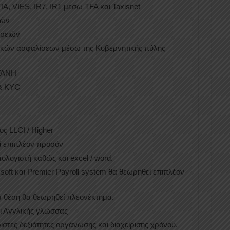
, VIES, IR7, IR1 μέσω TFA και Taxisnet
μών
ρειών
ικών ασφαλίσεων μέσω της Κυβερνητικής πύλης
ΡΓΑΝΗ
 & KYC
ος LLCI / Higher
ί επιπλέον προσόν
λογιστή καθώς και excel / word.
oft και Premier Payroll system θα θεωρηθεί επιπλέον
 θέση θα θεωρηθεί πλεονέκτημα.
ι Αγγλικής γλώσσας
ιστες δεξιότητες οργάνωσης και διαχείρισης χρόνου.