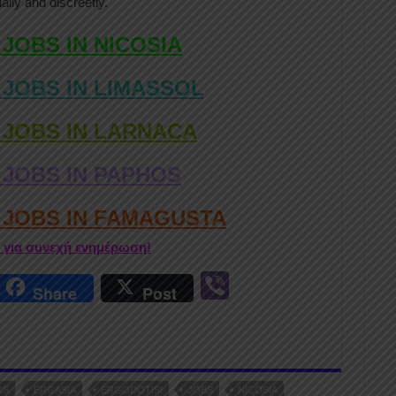
ially and discreetly.
 JOBS IN NICOSIA
 JOBS IN LIMASSOL
 JOBS IN LARNACA
 JOBS IN PAPHOS
D JOBS IN FAMAGUSTA
r για συνεχή ενημέρωση!
r
Vi
Share
Post
n
b
er
US
ERGASIA
ERGODOTISI
JOBS
NICOSIA