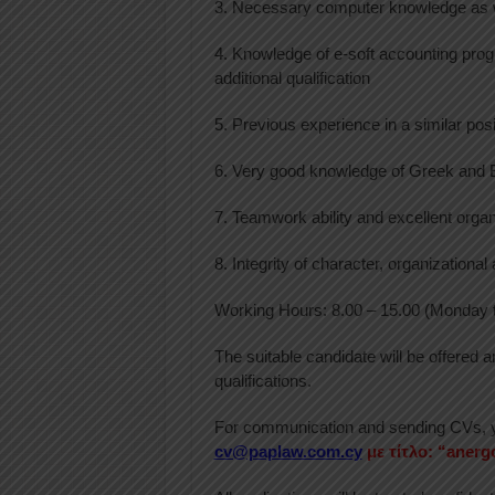
3. Necessary computer knowledge as we
4. Knowledge of e-soft accounting pro
additional qualification
5. Previous experience in a similar pos
6. Very good knowledge of Greek and 
7. Teamwork ability and excellent orga
8. Integrity of character, organizational abi
Working Hours: 8.00 – 15.00 (Monday t
The suitable candidate will be offered
qualifications.
For communication and sending CVs, yo
cv@paplaw.com.cy
με τίτλο: “aner