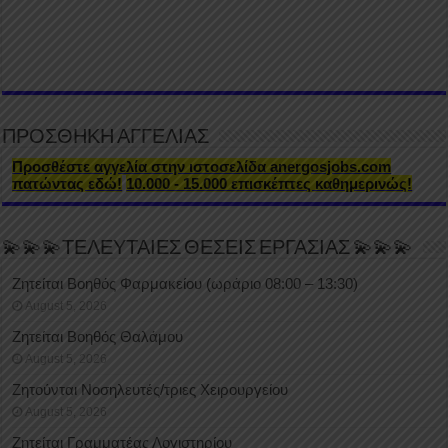
ΠΡΟΣΘΗΚΗ ΑΓΓΕΛΙΑΣ
Προσθέστε αγγελία στην ιστοσελίδα anergosjobs.com
πατώντας εδώ!
10.000 - 15.000 επισκέπτες καθημερινώς!
💫💫💫ΤΕΛΕΥΤΑΙΕΣ ΘΕΣΕΙΣ ΕΡΓΑΣΙΑΣ 💫💫💫
Ζητείται Βοηθός Φαρμακείου (ωράριο 08:00 – 13:30)
August 5, 2026
Ζητείται Βοηθός Θαλάμου
August 5, 2026
Ζητούνται Νοσηλευτές/τριες Χειρουργείου
August 5, 2026
Ζητείται Γραμματέας Λογιστηρίου