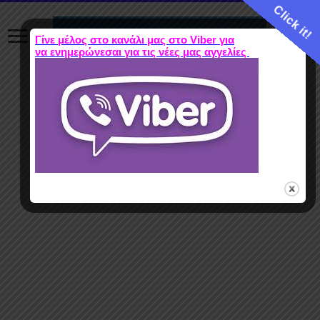
Click it!
Γίνε μέλος στο κανάλι μας στο Viber για
να ενημερώνεσαι για τις νέες μας αγγελίες