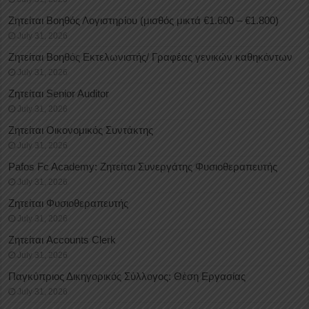
Ζητείται Βοηθός Λογιστηρίου (μισθός μικτά €1.600 – €1.800)
July 31, 2026
Ζητείται Βοηθός Εκτελωνιστής/ Γραφέας γενικών καθηκόντων
July 31, 2026
Ζητείται Senior Auditor
July 31, 2026
Ζητείται Οικονομικός Συντάκτης
July 31, 2026
Pafos Fc Academy: Ζητείται Συνεργάτης Φυσιοθεραπευτής
July 31, 2026
Ζητείται Φυσιοθεραπευτής
July 31, 2026
Ζητείται Accounts Clerk
July 31, 2026
Παγκύπριος Δικηγορικός Σύλλογος: Θέση Εργασίας
July 31, 2026