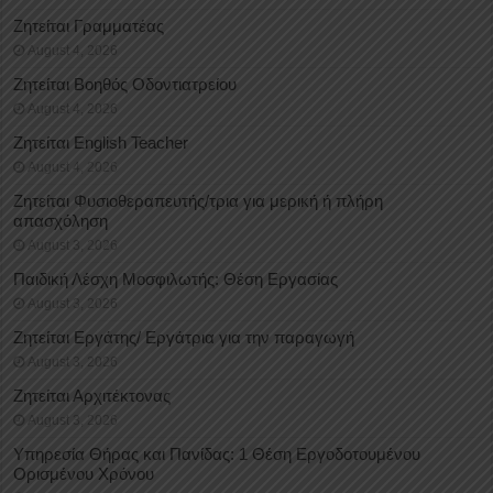
Ζητείται Γραμματέας
August 4, 2026
Ζητείται Βοηθός Οδοντιατρείου
August 4, 2026
Ζητείται English Teacher
August 4, 2026
Ζητείται Φυσιοθεραπευτής/τρια για μερική ή πλήρη
απασχόληση
August 3, 2026
Παιδική Λέσχη Μοσφιλωτής: Θέση Εργασίας
August 3, 2026
Ζητείται Εργάτης/ Εργάτρια για την παραγωγή
August 3, 2026
Ζητείται Αρχιτέκτονας
August 3, 2026
Υπηρεσία Θήρας και Πανίδας: 1 Θέση Eργοδοτουμένου
Oρισμένου Xρόνου