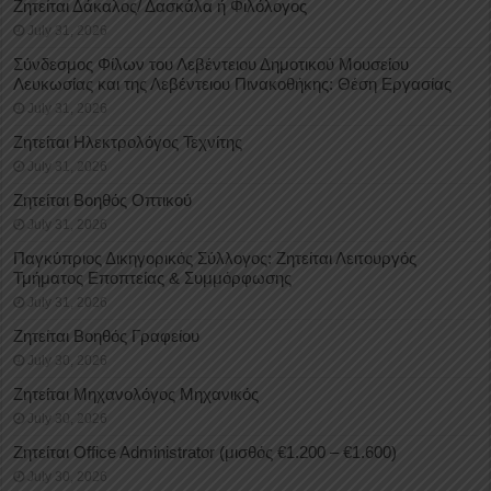
Ζητείται Δάκαλος/ Δασκάλα ή Φιλόλογος
July 31, 2026
Σύνδεσμος Φίλων του Λεβέντειου Δημοτικού Μουσείου
Λευκωσίας και της Λεβέντειου Πινακοθήκης: Θέση Εργασίας
July 31, 2026
Ζητείται Ηλεκτρολόγος Τεχνίτης
July 31, 2026
Ζητείται Βοηθός Οπτικού
July 31, 2026
Παγκύπριος Δικηγορικός Σύλλογος: Ζητείται Λειτουργός
Τμήματος Εποπτείας & Συμμόρφωσης
July 31, 2026
Ζητείται Βοηθός Γραφείου
July 30, 2026
Ζητείται Μηχανολόγος Μηχανικός
July 30, 2026
Ζητείται Office Administrator (μισθός €1.200 – €1.600)
July 30, 2026