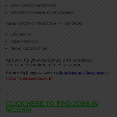
Οργανωτικός Χαρακτήρας.
Ικανότητα ανάληψης πρωτοβουλιών.
5ημερη Απασχόληση Δευτέρα – Παρασκευή
13ος Μισθός
Ταμείο Προνοίας
Μόνιμη Απασχόληση
Αιτήσεις θα γίνονται δέκτες από κατοίκους
επαρχίας Λάρνακας ή και Λευκωσίας
Αποστολή βιογραφικών στο
Jobs@naturallife.com.cy
με
τίτλο: “anergosjobs.com”
CLICK HERE TO FIND JOBS IN
NICOSIA