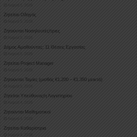
August 5, 2026
Ζητείται Οδηγός
August 5, 2026
Ζητούνται Νοσηλευτές/τριες
August 5, 2026
Δήμος Αμαθούντας: 11 Θέσεις Εργασίας
August 5, 2026
Ζητείται Project Manager
August 5, 2026
Ζητούνται Ταμίες (μισθός €1.200 – €1.350 μεικτά)
August 5, 2026
Ζητείται Υπεύθυνος/η Λογιστηρίου
August 4, 2026
Ζητούνται Μαθηματικοί
August 4, 2026
Ζητείται Καθαρίστρια
August 4, 2026