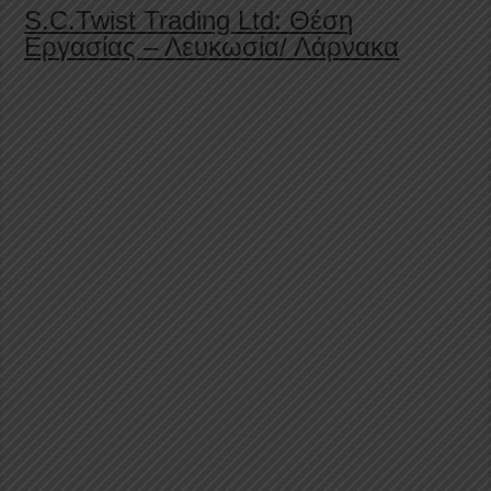
S.C.Twist Trading Ltd: Θέση
Εργασίας – Λευκωσία/ Λάρνακα