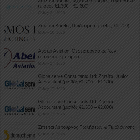
Ζητείται Βοηθός Τεχνικού / Βοηθός Υδραυλικού
(μισθός €1.300 – €1.600)
July 21, 2026
Ζητείται Βοηθός Παιδιάτρου (μισθός: €1.200)
July 18, 2026
Abelair Aviation: Θέσεις εργασίας (δεν
απαιτείται εμπειρία)
July 17, 2026
Globalserve Consultants Ltd: Ζητείται Junior
Accountant (μισθός €1.200 – €1.300)
July 17, 2026
Globalserve Consultants Ltd: Ζητείται
Accountant (μισθός €1.600 – €2.000)
July 17, 2026
Ζητείται Λειτουργός Πωλήσεων & Τιμολόγησης
July 16, 2026