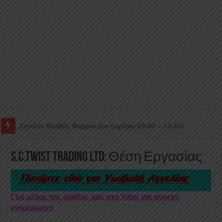
Ζητείται Βοηθός Θαλάμου
S.C.Twist Trading Ltd: Θέση Εργασίας
Γίνε μέλος της ομάδας μας στο Viber για συνεχή
ενημέρωση!