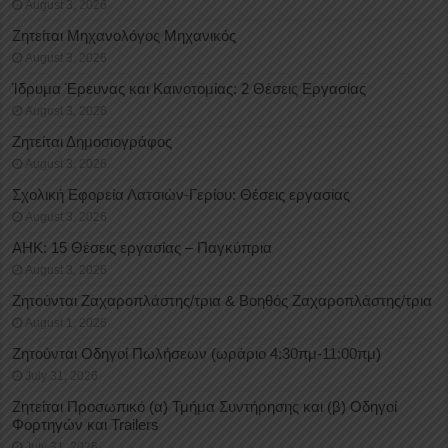
August 3, 2026
Ζητείται Μηχανολόγος Μηχανικός
August 3, 2026
Ίδρυμα Έρευνας και Καινοτομίας: 2 Θέσεις Εργασίας
August 3, 2026
Ζητείται Δημοσιογράφος
August 3, 2026
Σχολική Εφορεία Λατσιών-Γερίου: Θέσεις εργασίας
August 3, 2026
ΑΗΚ: 15 Θέσεις εργασίας – Παγκύπρια
August 3, 2026
Ζητούνται Ζαχαροπλάστης/τρια & Βοηθός Ζαχαροπλάστης/τρια
August 1, 2026
Ζητούνται Οδηγοί Πωλήσεων (ωράριο 4:30πμ-11:00πμ)
July 31, 2026
Ζητείται Προσωπικό (α) Τμήμα Συντήρησης και (β) Οδηγοί
Φορτηγών και Trailers
July 31, 2026