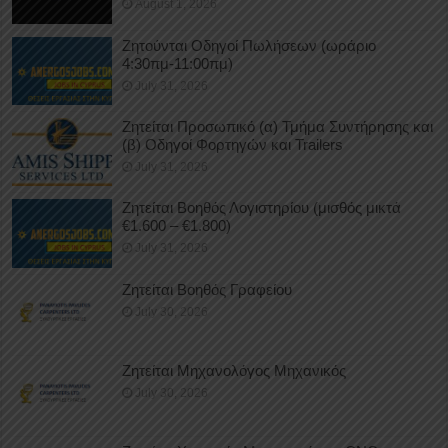
August 1, 2026
Ζητούνται Οδηγοί Πωλήσεων (ωράριο
4:30πμ-11:00πμ)
July 31, 2026
Ζητείται Προσωπικό (α) Τμήμα Συντήρησης και
(β) Οδηγοί Φορτηγών και Trailers
July 31, 2026
Ζητείται Βοηθός Λογιστηρίου (μισθός μικτά
€1.600 – €1.800)
July 31, 2026
Ζητείται Βοηθός Γραφείου
July 30, 2026
Ζητείται Μηχανολόγος Μηχανικός
July 30, 2026