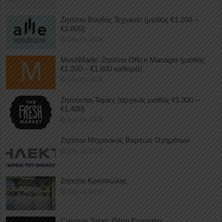
Ζητείται Βοηθός Τεχνικού (μισθός €1.200 –
€1.600)
July 15, 2026
MeshMade: Ζητείται Office Manager (μισθός
€1.200 – €1.600 καθαρά)
July 15, 2026
Ζητούνται Ταμίες (αρχικός μισθός €1.300 –
€1.400)
July 14, 2026
Ζητείται Μηχανικός Βαρέων Οχημάτων
July 13, 2026
Ζητείται Κρεοπώλης
July 12, 2026
Cosmos Sport: Θέση Εργασίας