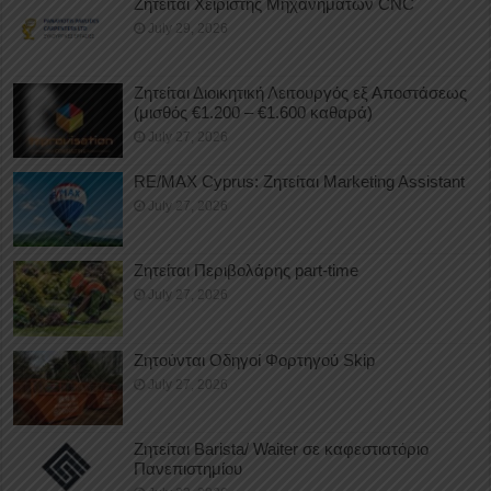
Ζητείται Χειριστής Μηχανημάτων CNC
July 29, 2026
Ζητείται Διοικητική Λειτουργός εξ Αποστάσεως
(μισθός €1.200 – €1.600 καθαρά)
July 27, 2026
RE/MAX Cyprus: Ζητείται Marketing Assistant
July 27, 2026
Ζητείται Περιβολάρης part-time
July 27, 2026
Ζητούνται Οδηγοί Φορτηγού Skip
July 27, 2026
Ζητείται Barista/ Waiter σε καφεστιατόριο
Πανεπιστημίου