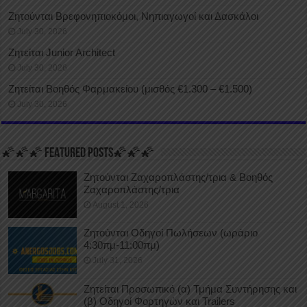
Ζητούνται Βρεφονηπιοκόμοι, Νηπιαγωγοί και Δασκάλοι
July 30, 2026
Ζητείται Junior Architect
July 30, 2026
Ζητείται Βοηθός Φαρμακείου (μισθός €1.300 – €1.500)
July 30, 2026
🌠🌠🌠 FEATURED POSTS🌠🌠🌠
Ζητούνται Ζαχαροπλάστης/τρια & Βοηθός
Ζαχαροπλάστης/τρια
August 1, 2026
Ζητούνται Οδηγοί Πωλήσεων (ωράριο
4:30πμ-11:00πμ)
July 31, 2026
Ζητείται Προσωπικό (α) Τμήμα Συντήρησης και
(β) Οδηγοί Φορτηγών και Trailers