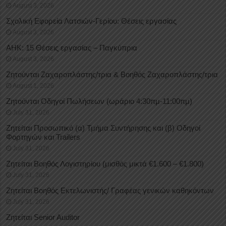
August 3, 2026
Σχολική Εφορεία Λατσιών-Γερίου: Θέσεις εργασίας
August 3, 2026
ΑΗΚ: 15 Θέσεις εργασίας – Παγκύπρια
August 3, 2026
Ζητούνται Ζαχαροπλάστης/τρια & Βοηθός Ζαχαροπλάστης/τρια
August 1, 2026
Ζητούνται Οδηγοί Πωλήσεων (ωράριο 4:30πμ-11:00πμ)
July 31, 2026
Ζητείται Προσωπικό (α) Τμήμα Συντήρησης και (β) Οδηγοί
Φορτηγών και Trailers
July 31, 2026
Ζητείται Βοηθός Λογιστηρίου (μισθός μικτά €1.600 – €1.800)
July 31, 2026
Ζητείται Βοηθός Εκτελωνιστής/ Γραφέας γενικών καθηκόντων
July 31, 2026
Ζητείται Senior Auditor