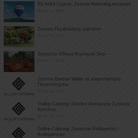
RE/MAX Cyprus: Ζητείται Marketing Assistant
July 27, 2026
Ζητείται Περιβολάρης part-time
July 27, 2026
Ζητούνται Οδηγοί Φορτηγού Skip
July 27, 2026
Ζητείται Barista/ Waiter σε καφεστιατόριο
Πανεπιστημίου
July 23, 2026
Gallop Catering: Ζητείται Λειτουργός Σχολικής
Καντίνας
July 23, 2026
Gallop Catering: Ζητούνται Καθαριστές /
Καθαρίστριες