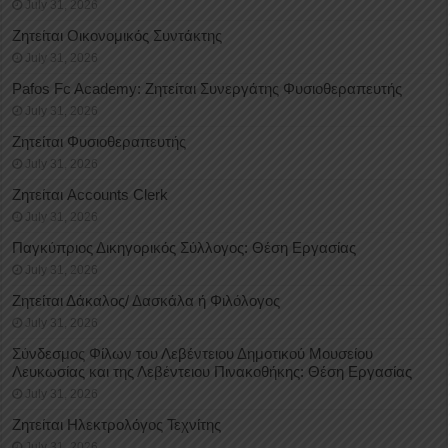
July 31, 2026
Ζητείται Οικονομικός Συντάκτης
July 31, 2026
Pafos Fc Academy: Ζητείται Συνεργάτης Φυσιοθεραπευτής
July 31, 2026
Ζητείται Φυσιοθεραπευτής
July 31, 2026
Ζητείται Accounts Clerk
July 31, 2026
Παγκύπριος Δικηγορικός Σύλλογος: Θέση Εργασίας
July 31, 2026
Ζητείται Δάκαλος/ Δασκάλα ή Φιλόλογος
July 31, 2026
Σύνδεσμος Φίλων του Λεβέντειου Δημοτικού Μουσείου
Λευκωσίας και της Λεβέντειου Πινακοθήκης: Θέση Εργασίας
July 31, 2026
Ζητείται Ηλεκτρολόγος Τεχνίτης
July 31, 2026