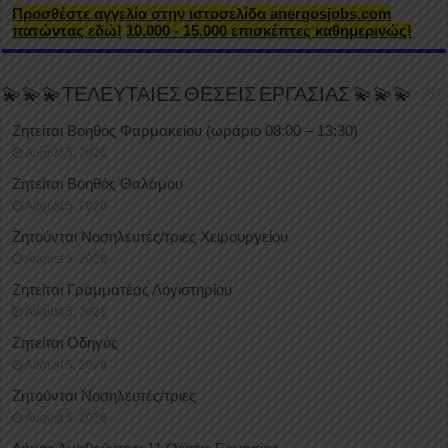
Προσθέστε αγγελία στην ιστοσελίδα anergosjobs.com
πατώντας εδώ!
10.000 - 15.000 επισκέπτες καθημερινώς!
💫💫💫ΤΕΛΕΥΤΑΙΕΣ ΘΕΣΕΙΣ ΕΡΓΑΣΙΑΣ 💫💫💫
Ζητείται Βοηθός Φαρμακείου (ωράριο 08:00 – 13:30)
August 5, 2026
Ζητείται Βοηθός Θαλάμου
August 5, 2026
Ζητούνται Νοσηλευτές/τριες Χειρουργείου
August 5, 2026
Ζητείται Γραμματέας Λογιστηρίου
August 5, 2026
Ζητείται Οδηγός
August 5, 2026
Ζητούνται Νοσηλευτές/τριες
August 5, 2026