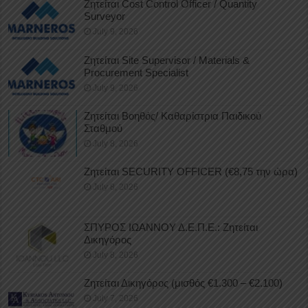
Ζητείται Cost Control Officer / Quantity
Surveyor
July 9, 2026
Ζητείται Site Supervisor / Materials &
Procurement Specialist
July 9, 2026
Ζητείται Βοηθός/ Καθαρίστρια Παιδικού
Σταθμού
July 8, 2026
Ζητείται SECURITY OFFICER (€8,75 την ώρα)
July 8, 2026
ΣΠΥΡΟΣ ΙΩΑΝΝΟΥ Δ.Ε.Π.Ε.: Ζητείται
Δικηγόρος
July 8, 2026
Ζητείται Δικηγόρος (μισθός €1.300 – €2.100)
July 7, 2026