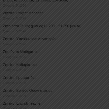
Δήμος Αμαθούντας: 11 Θέσεις Εργασίας
August 5, 2026
Ζητείται Project Manager
August 5, 2026
Ζητούνται Ταμίες (μισθός €1.200 – €1.350 μεικτά)
August 5, 2026
Ζητείται Υπεύθυνος/η Λογιστηρίου
August 4, 2026
Ζητούνται Μαθηματικοί
August 4, 2026
Ζητείται Καθαρίστρια
August 4, 2026
Ζητείται Γραμματέας
August 4, 2026
Ζητείται Βοηθός Οδοντιατρείου
August 4, 2026
Ζητείται English Teacher
August 4, 2026