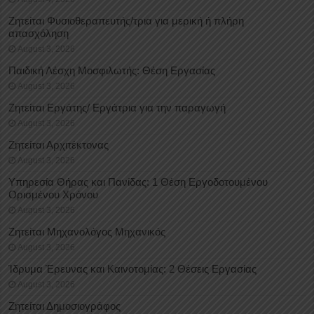
Ζητείται Φυσιοθεραπευτής/τρια για μερική ή πλήρη
απασχόληση
August 3, 2026
Παιδική Λέσχη Μοσφιλωτής: Θέση Εργασίας
August 3, 2026
Ζητείται Εργάτης/ Εργάτρια για την παραγωγή
August 3, 2026
Ζητείται Αρχιτέκτονας
August 3, 2026
Υπηρεσία Θήρας και Πανίδας: 1 Θέση Eργοδοτουμένου
Oρισμένου Xρόνου
August 3, 2026
Ζητείται Μηχανολόγος Μηχανικός
August 3, 2026
Ίδρυμα Έρευνας και Καινοτομίας: 2 Θέσεις Εργασίας
August 3, 2026
Ζητείται Δημοσιογράφος