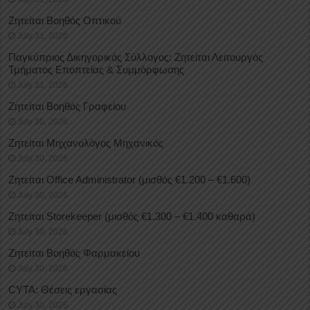
Ζητείται Βοηθός Οπτικού
July 31, 2026
Παγκύπριος Δικηγορικός Σύλλογος: Ζητείται Λειτουργός
Τμήματος Εποπτείας & Συμμόρφωσης
July 31, 2026
Ζητείται Βοηθός Γραφείου
July 30, 2026
Ζητείται Μηχανολόγος Μηχανικός
July 30, 2026
Ζητείται Office Administrator (μισθός €1.200 – €1.600)
July 30, 2026
Ζητείται Storekeeper (μισθός €1.300 – €1.400 καθαρά)
July 30, 2026
Ζητείται Βοηθός Φαρμακείου
July 30, 2026
CYTA: Θέσεις εργασίας
July 30, 2026