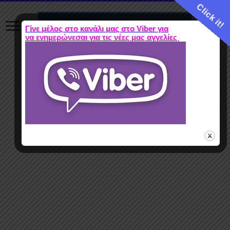
Click it!
Γίνε μέλος στο κανάλι μας στο Viber για
να ενημερώνεσαι για τις νέες μας αγγελίες