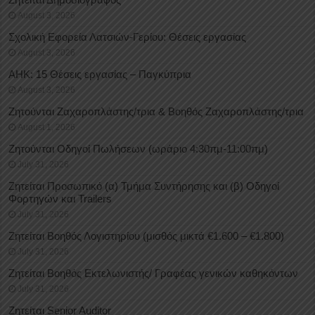
August 3, 2026
Σχολική Εφορεία Λατσιών-Γερίου: Θέσεις εργασίας
August 3, 2026
ΑΗΚ: 15 Θέσεις εργασίας – Παγκύπρια
August 3, 2026
Ζητούνται Ζαχαροπλάστης/τρια & Βοηθός Ζαχαροπλάστης/τρια
August 1, 2026
Ζητούνται Οδηγοί Πωλήσεων (ωράριο 4:30πμ-11:00πμ)
July 31, 2026
Ζητείται Προσωπικό (α) Τμήμα Συντήρησης και (β) Οδηγοί
Φορτηγών και Trailers
July 31, 2026
Ζητείται Βοηθός Λογιστηρίου (μισθός μικτά €1.600 – €1.800)
July 31, 2026
Ζητείται Βοηθός Εκτελωνιστής/ Γραφέας γενικών καθηκόντων
July 31, 2026
Ζητείται Senior Auditor