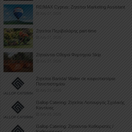
RE/MAX Cyprus: Ζητείται Marketing Assistant
July 27, 2026
Ζητείται Περιβολάρης part-time
July 27, 2026
Ζητούνται Οδηγοί Φορτηγού Skip
July 27, 2026
Ζητείται Barista/ Waiter σε καφεστιατόριο
Πανεπιστημίου
July 23, 2026
Gallop Catering: Ζητείται Λειτουργός Σχολικής
Καντίνας
July 23, 2026
Gallop Catering: Ζητούνται Καθαριστές /
Καθαρίστριες