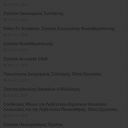
July 31, 2026
Ζητείται Οικονομικός Συντάκτης
July 31, 2026
Pafos Fc Academy: Ζητείται Συνεργάτης Φυσιοθεραπευτής
July 31, 2026
Ζητείται Φυσιοθεραπευτής
July 31, 2026
Ζητείται Accounts Clerk
July 31, 2026
Παγκύπριος Δικηγορικός Σύλλογος: Θέση Εργασίας
July 31, 2026
Ζητείται Δάκαλος/ Δασκάλα ή Φιλόλογος
July 31, 2026
Σύνδεσμος Φίλων του Λεβέντειου Δημοτικού Μουσείου
Λευκωσίας και της Λεβέντειου Πινακοθήκης: Θέση Εργασίας
July 31, 2026
Ζητείται Ηλεκτρολόγος Τεχνίτης