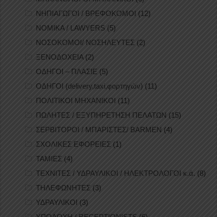
ΝΗΠΙΑΓΩΓΟΙ / ΒΡΕΦΟΚΟΜΟΙ
(12)
ΝΟΜΙΚΑ / LAWYERS
(5)
ΝΟΣΟΚΟΜΟΙ/ ΝΟΣΗΛΕΥΤΕΣ
(2)
ΞΕΝΟΔΟΧΕΙΑ
(2)
ΟΔΗΓΟΙ – ΠΛΑΣΙΕ
(5)
ΟΔΗΓΟΙ (delivery,taxi,φορτηγών)
(11)
ΠΟΛΙΤΙΚΟΙ ΜΗΧΑΝΙΚΟΙ
(11)
ΠΩΛΗΤΕΣ / ΕΞΥΠΗΡΕΤΗΣΗ ΠΕΛΑΤΩΝ
(15)
ΣΕΡΒΙΤΟΡΟΙ / ΜΠΑΡΙΣΤΕΣ/ BARMEN
(4)
ΣΧΟΛΙΚΕΣ ΕΦΟΡΕΙΕΣ
(1)
ΤΑΜΙΕΣ
(4)
ΤΕΧΝΙΤΕΣ / ΥΔΡΑΥΛΙΚΟΙ / ΗΛΕΚΤΡΟΛΟΓΟΙ κ.ά.
(8)
ΤΗΛΕΦΩΝΗΤΕΣ
(3)
ΥΔΡΑΥΛΙΚΟΙ
(3)
ΥΠΟΔΟΧΗ / RECEPTIONISTS
(6)