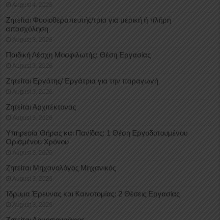
August 4, 2026
Ζητείται Φυσιοθεραπευτής/τρια για μερική ή πλήρη
απασχόληση
August 3, 2026
Παιδική Λέσχη Μοσφιλωτής: Θέση Εργασίας
August 3, 2026
Ζητείται Εργάτης/ Εργάτρια για την παραγωγή
August 3, 2026
Ζητείται Αρχιτέκτονας
August 3, 2026
Υπηρεσία Θήρας και Πανίδας: 1 Θέση Eργοδοτουμένου
Oρισμένου Xρόνου
August 3, 2026
Ζητείται Μηχανολόγος Μηχανικός
August 3, 2026
Ίδρυμα Έρευνας και Καινοτομίας: 2 Θέσεις Εργασίας
August 3, 2026
Ζητείται Δημοσιογράφος