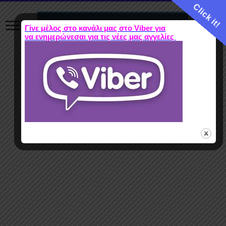
Click it!
Γίνε μέλος στο κανάλι μας στο Viber για
να ενημερώνεσαι για τις νέες μας αγγελίες