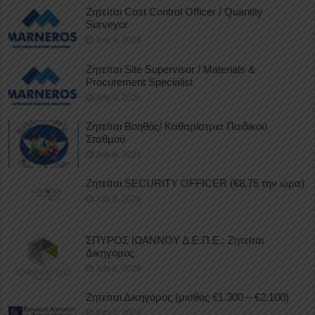
Ζητείται Cost Control Officer / Quantity
Surveyor
July 9, 2026
Ζητείται Site Supervisor / Materials &
Procurement Specialist
July 9, 2026
Ζητείται Βοηθός/ Καθαρίστρια Παιδικού
Σταθμού
July 8, 2026
Ζητείται SECURITY OFFICER (€8,75 την ώρα)
July 8, 2026
ΣΠΥΡΟΣ ΙΩΑΝΝΟΥ Δ.Ε.Π.Ε.: Ζητείται
Δικηγόρος
July 8, 2026
Ζητείται Δικηγόρος (μισθός €1.300 – €2.100)
July 7, 2026