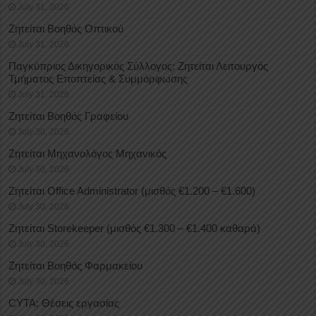
July 31, 2026
Ζητείται Βοηθός Οπτικού
July 31, 2026
Παγκύπριος Δικηγορικός Σύλλογος: Ζητείται Λειτουργός
Τμήματος Εποπτείας & Συμμόρφωσης
July 31, 2026
Ζητείται Βοηθός Γραφείου
July 30, 2026
Ζητείται Μηχανολόγος Μηχανικός
July 30, 2026
Ζητείται Office Administrator (μισθός €1.200 – €1.600)
July 30, 2026
Ζητείται Storekeeper (μισθός €1.300 – €1.400 καθαρά)
July 30, 2026
Ζητείται Βοηθός Φαρμακείου
July 30, 2026
CYTA: Θέσεις εργασίας