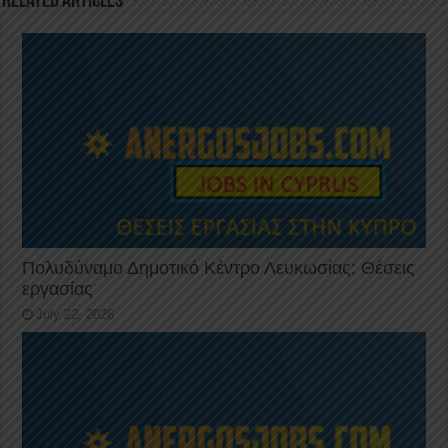
k
Related Articles
Πολυδύναμο Δημοτικό Κέντρο Λευκωσίας: Θέσεις
εργασίας
July 22, 2026