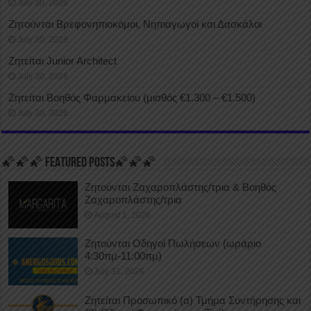
July 30, 2026
Ζητούνται Βρεφονηπιοκόμοι, Νηπιαγωγοί και Δασκάλοι
July 30, 2026
Ζητείται Junior Architect
July 30, 2026
Ζητείται Βοηθός Φαρμακείου (μισθός €1.300 – €1.500)
July 30, 2026
🌠🌠🌠 FEATURED POSTS🌠🌠🌠
Ζητούνται Ζαχαροπλάστης/τρια & Βοηθός
Ζαχαροπλάστης/τρια
August 1, 2026
Ζητούνται Οδηγοί Πωλήσεων (ωράριο
4:30πμ-11:00πμ)
July 31, 2026
Ζητείται Προσωπικό (α) Τμήμα Συντήρησης και