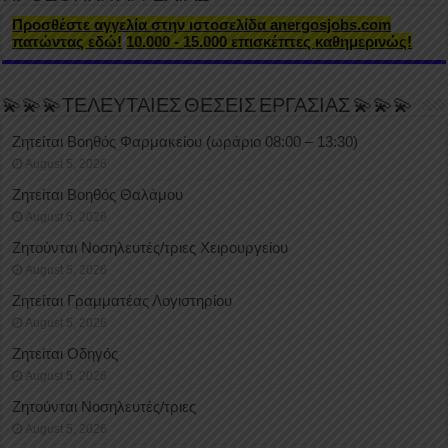
Προσθέστε αγγελία στην ιστοσελίδα anergosjobs.com
πατώντας εδώ!
10.000 - 15.000 επισκέπτες καθημερινώς!
💫💫💫ΤΕΛΕΥΤΑΙΕΣ ΘΕΣΕΙΣ ΕΡΓΑΣΙΑΣ 💫💫💫
Ζητείται Βοηθός Φαρμακείου (ωράριο 08:00 – 13:30)
August 5, 2026
Ζητείται Βοηθός Θαλάμου
August 5, 2026
Ζητούνται Νοσηλευτές/τριες Χειρουργείου
August 5, 2026
Ζητείται Γραμματέας Λογιστηρίου
August 5, 2026
Ζητείται Οδηγός
August 5, 2026
Ζητούνται Νοσηλευτές/τριες
August 5, 2026