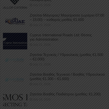
July 23, 2026
Ζητείται Μάγειρας/ Μαγείρισσα (ωράριο 07:00
– 15:00) – καθαρός μισθός €1.600
July 23, 2026
Cyprus International Roads Ltd: Θέσεις
για Administration
July 21, 2026
Ζητείται Τεχνικός / Υδραυλικός (μισθός €1.500
– €2.000)
July 21, 2026
Ζητείται Βοηθός Τεχνικού / Βοηθός Υδραυλικού
(μισθός €1.300 – €1.600)
July 21, 2026
Ζητείται Βοηθός Παιδιάτρου (μισθός: €1.200)
July 18, 2026