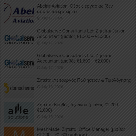
Abelair Aviation: Θέσεις εργασίας (δεν
απαιτείται εμπειρία)
July 17, 2026
Globalserve Consultants Ltd: Ζητείται Junior
Accountant (μισθός €1.200 – €1.300)
July 17, 2026
Globalserve Consultants Ltd: Ζητείται
Accountant (μισθός €1.600 – €2.000)
July 17, 2026
Ζητείται Λειτουργός Πωλήσεων & Τιμολόγησης
July 16, 2026
Ζητείται Βοηθός Τεχνικού (μισθός €1.200 –
€1.600)
July 15, 2026
MeshMade: Ζητείται Office Manager (μισθός
€1.200 – €1.600 καθαρά)